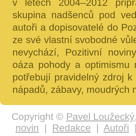
v letech 2004–2012 přip
skupina nadšenců pod ved
autoři a dopisovatelé do Pozi
ze své vlastní svobodné vůl
nevychází, Pozitivní novin
oáza pohody a optimismu na
potřebují pravidelný zdroj k 
nápadů, zábavy, moudrých m
Copyright ©
Pavel Loužecký
novin
|
Redakce
|
Autoři