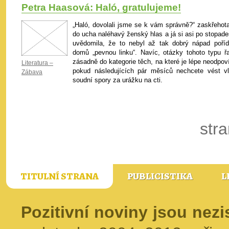
Petra Haasová: Haló, gratulujeme!
„Haló, dovolali jsme se k vám správně?“ zaskřehota
do ucha naléhavý ženský hlas a já si asi po stopade
uvědomila, že to nebyl až tak dobrý nápad pořídi
domů „pevnou linku“. Navíc, otázky tohoto typu ř
zásadně do kategorie těch, na které je lépe neodpov
Literatura –
pokud následujících pár měsíců nechcete vést vl
Zábava
soudní spory za urážku na cti.
stra
TITULNÍ STRANA
PUBLICISTIKA
L
Pozitivní noviny jsou nez