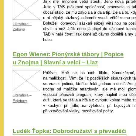
Jiřík měl mnohem větší štěstí. Jeho nová přítel
Julie v TAB (sázková společnost) pracovala, a ta
občas stalo, že mu zavolala a dala tip. Dělala to, kd
u ní nějaký sázkový odborník vsadil větší sumu pe
Bohužel, opravdoví sázkaři sázejí většinou na posl
Literatura –
chvíli a než Jiřík nebo já dojel do sázkové kance
Zábava
TAB v naší čtvrti, tak koně už dávno doběhli a my u
hubu.
Egon Wiener: Pionýrské tábory | Popice
u Znojma | Slavní a velcí – Liaz
Průšvih. Mně se na nich líbilo. Samozřejmě
na maličkosti. Vím, že i z pozdějších skautských tá
se vraceli jedinci, kteří si řekli „jednou a dost“. Asi
trochu od malička retardován, ale mě moji pioný
vedoucí připravili program, který naplnil mou dět
Literatura –
duši, která se těšila a hřála z cvrkotu kolem mého s
Fejetony
v kuchyni při jídle, na výletech, při bojových hr
při vztyčování vlajky, rozdělování pošty.
Luděk Ťopka: Dobrodružství s převaděči