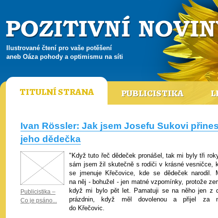
Ilustrované čtení pro vaše potěšení
aneb Oáza pohody a optimismu na síti
TITULNÍ STRANA
PUBLICISTIKA
L
Ivan Rössler: Jak jsem Josefu Sukovi přines
jeho dědečka
"Když tuto řeč dědeček pronášel, tak mi byly tři rok
sám jsem žil skutečně s rodiči v krásné vesničce, k
se jmenuje Křečovice, kde se dědeček narodil.
na něj - bohužel - jen matné vzpomínky, protože zem
když mi bylo pět let. Pamatuji se na něho jen z 
Publicistika –
prázdnin, když měl dovolenou a přijel za 
Co je psáno...
do Křečovic.