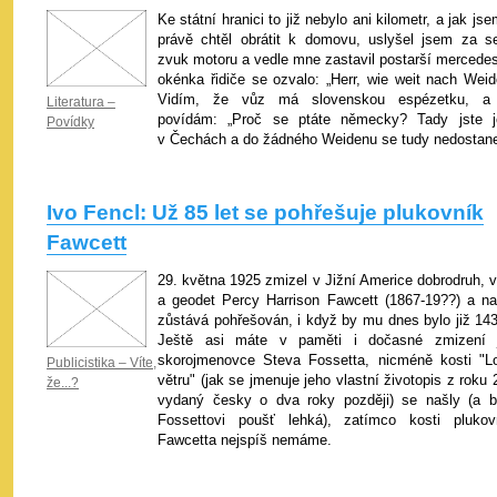
Ke státní hranici to již nebylo ani kilometr, a jak js
právě chtěl obrátit k domovu, uslyšel jsem za s
zvuk motoru a vedle mne zastavil postarší mercedes
okénka řidiče se ozvalo: „Herr, wie weit nach Weid
Vidím, že vůz má slovenskou espézetku, a
Literatura –
povídám: „Proč se ptáte německy? Tady jste j
Povídky
v Čechách a do žádného Weidenu se tudy nedostane
Ivo Fencl: Už 85 let se pohřešuje plukovník
Fawcett
29. května 1925 zmizel v Jižní Americe dobrodruh, v
a geodet Percy Harrison Fawcett (1867-19??) a na
zůstává pohřešován, i když by mu dnes bylo již 143 
Ještě asi máte v paměti i dočasné zmizení 
skorojmenovce Steva Fossetta, nicméně kosti "L
Publicistika – Víte,
větru" (jak se jmenuje jeho vlastní životopis z roku
že...?
vydaný česky o dva roky později) se našly (a b
Fossettovi poušť lehká), zatímco kosti plukov
Fawcetta nejspíš nemáme.