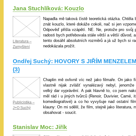
Jana Stuchlíková: Kouzlo
Napadla mě taková čistě teoretická otázka. Chtěla 
znát kouzlo, které dokáže cokoli, nač si jen vzpom
Odpověď přišla vzápětí. NE. Ne, protože pro svůj p
radosti bych potřebovala stále větší a větší důvod, 
tento dosáhl absolutních rozměrů a já už bych si ra
Literatura –
nedokázala prožít.
Zamyšlení
Ondřej Suchý: HOVORY S JIŘÍM MENZELE
(3)
Chaplin mě ovlivnil víc než jako filmaře. On jako f
vlastně nijak zvlášť vynalézavý nebyl, jenomže
velký dar vyprávění. A pak hlavně to, co jsem nak
měl rád i u jiných tvůrců (Renoir, Duvivier, Camé, it
komediografové) a co ho vyvyšuje nad ostatní fil
Publicistika –
klauny: On mi sdělil, že film, stejně jako literatura,
J+O Suchý
obsahovat - soucit.
Stanislav Moc: Jiřík