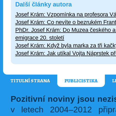
Další články autora
Josef Krám: Vzpomínka na profesora V
Josef Krám: Co nevíte o bezrukém Frant
PhDr. Josef Krám: Do Muzea českého a 
emigrace 20. století
Josef Krám: Když byla marka za tři kačk
Josef Krám: Jak utíkal Vojta Náprstek 
TITULNÍ STRANA
PUBLICISTIKA
L
Pozitivní noviny jsou nez
v letech 2004–2012 přip