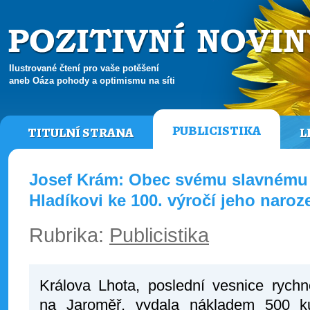
Ilustrované čtení pro vaše potěšení
aneb Oáza pohody a optimismu na síti
PUBLICISTIKA
TITULNÍ STRANA
L
Josef Krám: Obec svému slavnému 
Hladíkovi ke 100. výročí jeho naroz
Rubrika:
Publicistika
Králova Lhota, poslední vesnice ryc
na Jaroměř, vydala nákladem 500 k