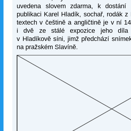
uvedena slovem zdarma, k dostání 
publikaci Karel Hladík, sochař, rodák z
textech v češtině a angličtině je v ní 14
i dvě ze stálé expozice jeho díl
v Hladíkově síni, jimž předchází sním
na pražském Slavíně.