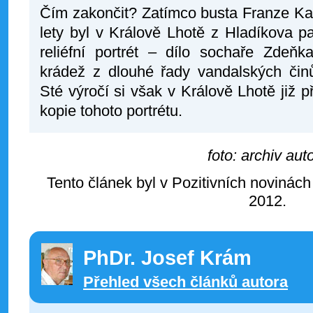
Čím zakončit? Zatímco busta Franze Ka
lety byl v Králově Lhotě z Hladíkova 
reliéfní portrét – dílo sochaře Zdeňk
krádež z dlouhé řady vandalských či
Sté výročí si však v Králově Lhotě již
kopie tohoto portrétu.
foto: archiv aut
Tento článek byl v Pozitivních novinách
2012.
PhDr. Josef Krám
Přehled všech článků autora