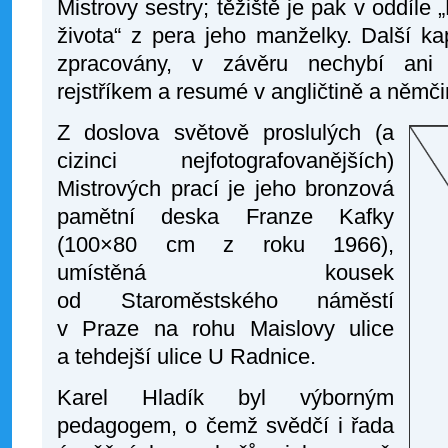
Mistrovy sestry; těžiště je pak v oddíle
života“ z pera jeho manželky. Další kapi
zpracovány, v závěru nechybí ani 
rejstříkem a resumé v angličtině a němči
Z doslova světově proslulých (a
cizinci nejfotografovanějších)
Mistrových prací je jeho bronzová
pamětní deska Franze Kafky
(100×80 cm z roku 1966),
umístěná kousek
od Staroměstského náměstí
v Praze na rohu Maislovy ulice
a tehdejší ulice U Radnice.
Karel Hladík byl výborným
pedagogem, o čemž svědčí i řada