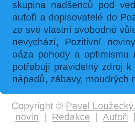
skupina nadšenců pod ved
autoři a dopisovatelé do Pozi
ze své vlastní svobodné vůl
nevychází, Pozitivní novin
oáza pohody a optimismu na
potřebují pravidelný zdroj k 
nápadů, zábavy, moudrých m
Copyright ©
Pavel Loužecký
novin
|
Redakce
|
Autoři