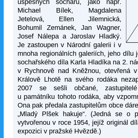
úspěšných sochařů, jako např.
Michael Bílek, Magdalena
Jetelová, Ellen Jilemnická,
Bohumil Zemánek, Jan Wagner,
Josef Nálepa a Jaroslav Hladký.
Je zastoupen v Národní galerii i v
mnoha regionálních galeriích, jeho dílu
sochařského díla Karla Hladíka na 2. n
v Rychnově nad Kněžnou, otevřená v
Králově Lhotě na svého rodáka nezap
2007 se sešli občané, zastupitel
u památníku tohoto rodáka, aby vzpomně
Ona pak předala zastupitelům obce dárek
„Mladý Plšek hakuje“. (Jedná se o 
vytvořenou v roce 1954, jejíž originál dí
expozici v pražské Hvězdě.)