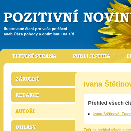
Ilustrované čtení pro vaše potěšení
aneb Oáza pohody a optimismu na síti
TITULNÍ STRANA
PUBLICISTIKA
L
ZÁKULISÍ
Ivana Štětino
REDAKCE
Přehled všech čl
AUTOŘI
Ivana Štětinová: Zrad
OHLASY
Zpět na přehled všech auto