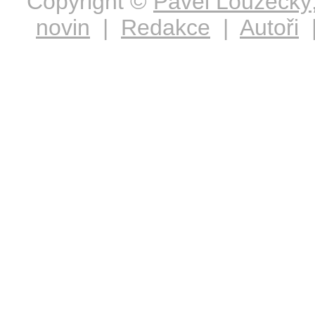
Copyright ©
Pavel Loužecký
novin
|
Redakce
|
Autoři