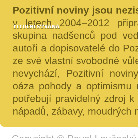
Pozitivní noviny jsou nez
v letech 2004–2012 přip
TITULNÍ STRANA
skupina nadšenců pod ved
autoři a dopisovatelé do Pozi
ze své vlastní svobodné vůl
nevychází, Pozitivní novin
oáza pohody a optimismu na
potřebují pravidelný zdroj k 
nápadů, zábavy, moudrých m