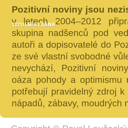
Pozitivní noviny jsou nez
v letech 2004–2012 přip
TITULNÍ STRANA
skupina nadšenců pod ved
autoři a dopisovatelé do Pozi
ze své vlastní svobodné vůl
nevychází, Pozitivní novin
oáza pohody a optimismu na
potřebují pravidelný zdroj k 
nápadů, zábavy, moudrých m