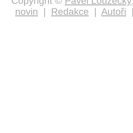
Copyright ©
Pavel Loužecký
novin
|
Redakce
|
Autoři