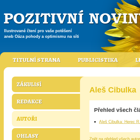
Ilustrované čtení pro vaše potěšení
aneb Oáza pohody a optimismu na síti
TITULNÍ STRANA
PUBLICISTIKA
L
ZÁKULISÍ
Aleš Cibulka
REDAKCE
Přehled všech čl
AUTOŘI
Aleš Cibulka: Herec R
OHLASY
Zpět na přehled všech auto