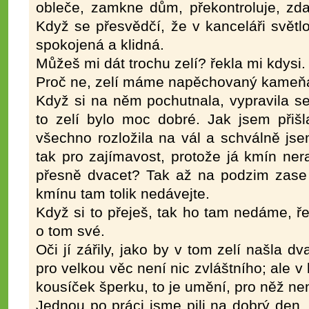
obleče, zamkne dům, překontroluje, zda
Když se přesvědčí, že v kanceláři světlo
spokojená a klidná.
Můžeš mi dát trochu zelí? řekla mi kdysi.
Proč ne, zelí máme napěchovaný kameň
Když si na něm pochutnala, vypravila se
to zelí bylo moc dobré. Jak jsem přiš
všechno rozložila na vál a schválně jse
tak pro zajímavost, protože já kmín nera
přesně dvacet? Tak až na podzim zase b
kmínu tam tolik nedávejte.
Když si to přeješ, tak ho tam nedáme, ře
o tom své.
Oči jí zářily, jako by v tom zelí našla d
pro velkou věc není nic zvláštního; ale 
kousíček šperku, to je umění, pro něž ne
Jednou po práci jsme pili na dobrý den, 