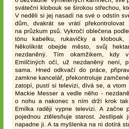
o bezvadně vymetených kamnech, své po
sváteční klobouk se širokou střechou, k
V neděli si jej nasadí na své o odstín s
dům, dvakrát se vrátí překontrolova
na průzkum psů. Vykročí oblečena podle
tónu kabelku, rukavičky a klobouk, 
Několikrát obejde město, svůj hekt
nezdaněný. Tím okamžikem, kdy v
Emilčiných očí, už nezdaněný není, pr
sama. Hned odkvačí do práce, připraví
zamkne kancelář, překontroluje zamčené
zatopí, pustí si televizi, dívá se, a vto
Mackie Messer a vedle něho - nezdan
o nohu a nakonec s ním drží krok ta
Emilka raději vypne televizi. A začne 
pojednou ztělesňuje starost. Jestlipak 
napadne ji. A ta myšlenka na ni dotírá st