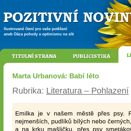
Ilustrované čtení pro vaše potěšení
aneb Oáza pohody a optimismu na síti
L
TITULNÍ STRANA
PUBLICISTIKA
Marta Urbanová: Babí léto
Rubrika:
Literatura – Pohlazení
Emilka je v našem městě přes psy. 
nejmenších, pudlíků bílých nebo černých,
a na krku mašličku, přes psy smetákovi