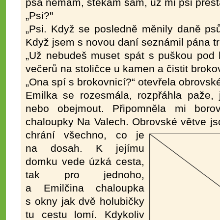
psa nemám, štěkám sám, už mi psi přesta
„Psi?"
„Psi. Když se posledně měnily daně psů
Když jsem s novou daní seznámil pána tref
„Už nebudeš muset spát s puškou pod 
večerů na stoličce u kamen a čistit brokov
„Ona spí s brokovnicí?“ otevřela obrovsk
Emilka se rozesmála, rozpřáhla paže, 
nebo obejmout. Připomněla mi borovi
chaloupky Na Valech. Obrovské větve jso
chrání všechno, co je
na dosah. K jejímu
domku vede úzká cesta,
tak pro jednoho,
a Emilčina chaloupka
s okny jak dvě holubičky
tu cestu lomí. Kdykoliv