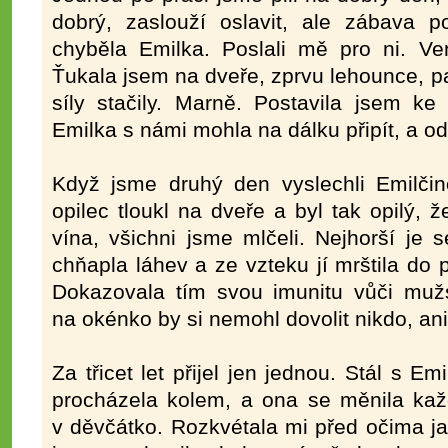
dobrý, zaslouží oslavit, ale zábava p
chyběla Emilka. Poslali mě pro ni. V
Ťukala jsem na dveře, zprvu lehounce, pa
síly stačily. Marně. Postavila jsem ke
Emilka s námi mohla na dálku připít, a o
Když jsme druhý den vyslechli Emilčino
opilec tloukl na dveře a byl tak opilý,
vína, všichni jsme mlčeli. Nejhorší je s
chňapla láhev a ze vzteku jí mrštila do p
Dokazovala tím svou imunitu vůči mužs
na okénko by si nemohl dovolit nikdo, ani
Za třicet let přijel jen jednou. Stál s 
procházela kolem, a ona se měnila kaž
v děvčátko. Rozkvétala mi před očima ja