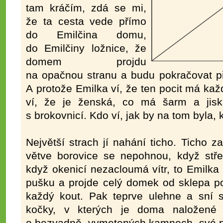
tam kráčím, zdá se mi,
že ta cesta vede přímo
do Emilčina domu,
do Emilčiny ložnice, že
domem projdu
na opačnou stranu a budu pokračovat p
A protože Emilka ví, že ten pocit má kaž
ví, že je ženská, co má šarm a jis
s brokovnicí. Kdo ví, jak by na tom byla, 
Největší strach jí nahání ticho. Ticho z
větve borovice se nepohnou, když stř
když okenicí nezacloumá vítr, to Emilk
pušku a projde celý domek od sklepa po
každý kout. Pak teprve ulehne a sní s
kočky, v kterých je doma naložené