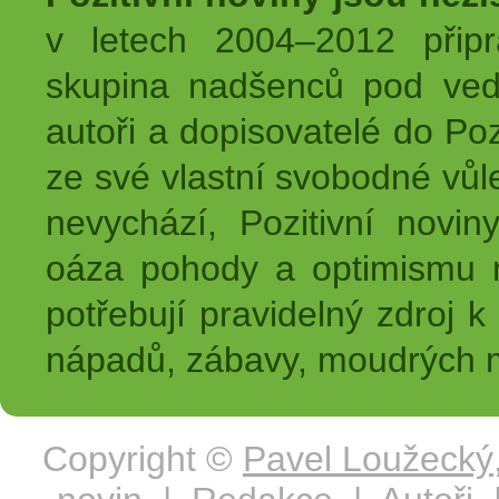
v letech 2004–2012 přip
skupina nadšenců pod ved
autoři a dopisovatelé do Pozi
ze své vlastní svobodné vůl
nevychází, Pozitivní novin
oáza pohody a optimismu na
potřebují pravidelný zdroj k 
nápadů, zábavy, moudrých m
Copyright ©
Pavel Loužecký