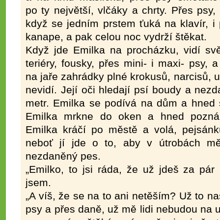
po ty největší, vlčáky a chrty. Přes psy,
když se jedním prstem ťuká na klavír, i 
kanape, a pak celou noc vydrží štěkat.
Když jde Emilka na procházku, vidí svě
teriéry, fousky, přes mini- i maxi- psy,
na jaře zahrádky plné krokusů, narcisů, u
nevidí. Její oči hledají psí boudy a nezd
metr. Emilka se podívá na dům a hned 
Emilka mrkne do oken a hned pozná 
Emilka kráčí po městě a volá, pejsánk
neboť jí jde o to, aby v útrobách mě
nezdaněný pes.
„Emilko, to jsi ráda, že už jdeš za pá
jsem.
„A víš, že se na to ani netěším? Už to n
psy a přes daně, už mě lidi nebudou na ul