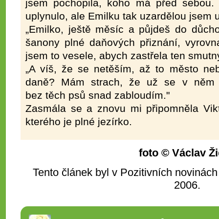
jsem pochopila, koho má před sebou.
uplynulo, ale Emilku tak uzardělou jsem u
„Emilko, ještě měsíc a půjdeš do důcho
šanony plné daňových přiznání, vyrovn
jsem to vesele, abych zastřela ten smutný
„A víš, že se netěším, až to město ne
daně? Mám strach, že už se v něm
bez těch psů snad zabloudím."
Zasmála se a znovu mi připomněla Vikto
kterého je plné jezírko.
foto © Václav Ž
Tento článek byl v Pozitivních novinách
2006.