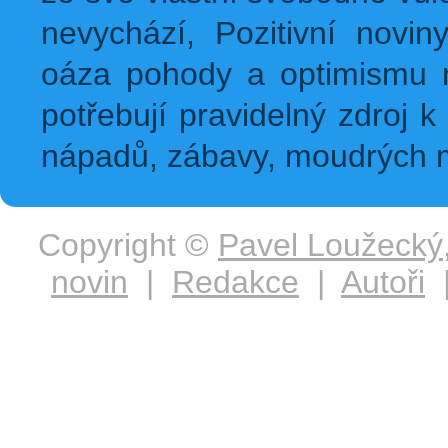
nevychází, Pozitivní novin
oáza pohody a optimismu na
potřebují pravidelný zdroj k 
nápadů, zábavy, moudrých m
Copyright ©
Pavel Loužecký
novin
|
Redakce
|
Autoři