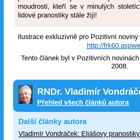
moudrosti, kteří se v minulých století
lidové pranostiky stále žijí!
Ilustrace exkluzivně pro Pozitivní novin
http://frk60.aspw
Tento článek byl v Pozitivních novinách
2008.
RNDr. Vladimír Vondráč
Přehled všech článků autora
Další články autora
Vladimír Vondráček: Eliášovy pranostiky 