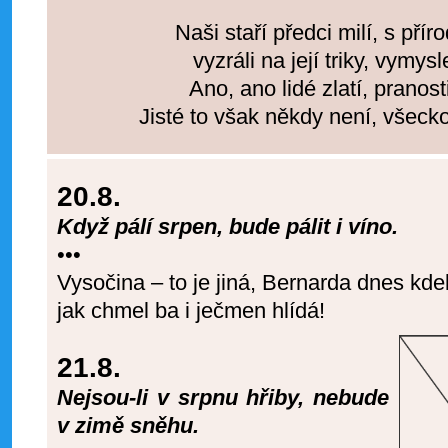
Naši staří předci milí, s příro
vyzráli na její triky, vymysl
Ano, ano lidé zlatí, pranosti
Jisté to však někdy není, všeck
20.8.
Když pálí srpen, bude pálit i víno.
•••
Vysočina – to je jiná, Bernarda dnes kde
jak chmel ba i ječmen hlídá!
21.8.
Nejsou-li v srpnu hřiby, nebude
v zimě sněhu.