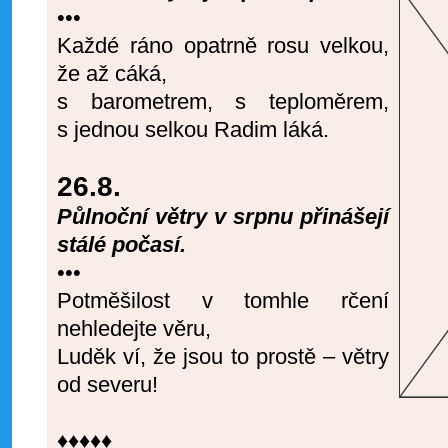
•••
Každé ráno opatrně rosu velkou,
že až cáká,
s barometrem, s teploměrem,
s jednou selkou Radim láká.
26.8.
Půlnoční větry v srpnu přinášejí
stálé počasí.
•••
Potměšilost v tomhle rčení
nehledejte věru,
Luděk ví, že jsou to prostě – větry
od severu!
♦♦♦♦♦