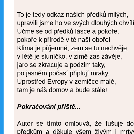
To je tedy odkaz našich předků milých,
upravili jsme ho ve svých dlouhých chvíl
Učme se od předků lásce a pokoře,
pokoře k přírodě v té naší oboře!
Klima je příjemné, zem se tu nechvěje,
v létě je sluníčko, v zimě zas závěje,
jaro se zkracuje a podzim taky,
po jasném počasí připlují mraky.
Uprostřed Evropy v zemičce malé,
tam je náš domov a bude stále!
Pokračování příště...
Autor se tímto omlouvá, že fušuje 
předkům a děkuje všem živým i mrtvý