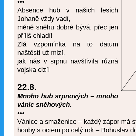
•••
Absence hub v našich lesích
Johaně vždy vadí,
méně sněhu dobré bývá, přec jen
příliš chladí!
Zlá vzpomínka na to datum
naštěstí už mizí,
jak nás v srpnu navštívila různá
vojska cizí!
22.8.
Mnoho hub srpnových – mnoho
vánic sněhových.
•••
Vánice a smaženice – každý zápor má sv
houby s octem po celý rok – Bohuslav do