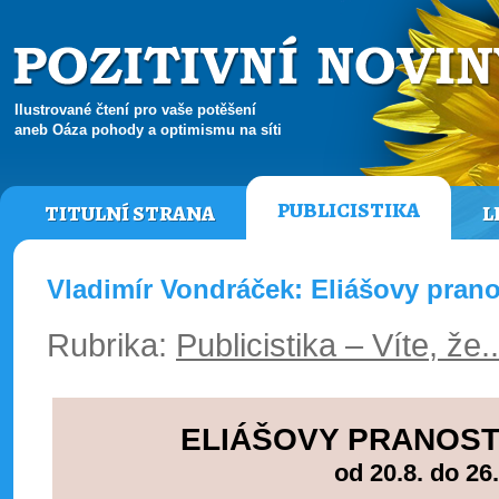
Ilustrované čtení pro vaše potěšení
aneb Oáza pohody a optimismu na síti
PUBLICISTIKA
TITULNÍ STRANA
L
Vladimír Vondráček: Eliášovy pranos
Rubrika:
Publicistika – Víte, že.
ELIÁŠOVY PRANOST
od 20.8. do 26.