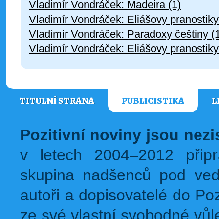
Vladimír Vondráček: Madeira (1)
Vladimír Vondráček: Eliášovy pranostiky 
Vladimír Vondráček: Paradoxy češtiny (
Vladimír Vondráček: Eliášovy pranostiky 
TITULNÍ STRANA
PUBLICISTIKA
L
Pozitivní noviny jsou nez
v letech 2004–2012 přip
skupina nadšenců pod ved
autoři a dopisovatelé do Pozi
ze své vlastní svobodné vůl