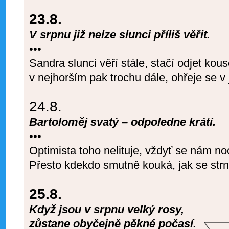
23.8.
V srpnu již nelze slunci příliš věřit.
•••
Sandra slunci věří stále, stačí odjet kous
v nejhorším pak trochu dále, ohřeje se v j
24.8.
Bartoloměj svatý – odpoledne krátí.
•••
Optimista toho nelituje, vždyť se nám no
Přesto kdekdo smutně kouká, jak se strn
25.8.
Když jsou v srpnu velký rosy,
zůstane obyčejně pěkné počasí.