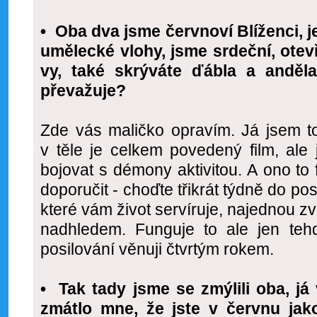
• Oba dva jsme červnoví Blíženci, 
umělecké vlohy, jsme srdeční, otevř
vy, také skrýváte ďábla a andě
převažuje?
Zde vás maličko opravím. Já jsem t
v těle je celkem povedený film, ale
bojovat s démony aktivitou. A ono to
doporučit - choďte třikrát týdně do po
které vám život servíruje, najednou z
nadhledem. Funguje to ale jen tehd
posilování věnuji čtvrtým rokem.
• Tak tady jsme se zmýlili oba, já 
zmátlo mne, že jste v červnu jak