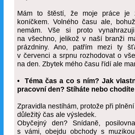
Mám to štěstí, že moje práce je
koníčkem. Volného času ale, bohu
nemám. Vše si proto vynahrazu
na všechno, jelikož v naší branži m
prázdniny. Ano, patřím mezi ty šťa
v červenci a srpnu rozhodovat o vše
na den. Zbytek mého času řídí ale ma
• Téma čas a co s ním? Jak vlast
pracovní den? Stíháte nebo chodít
Zpravidla nestíhám, protože při plnění
důležitý čas ale výsledek.
Obyčejný den? Snídaně, posilovna
s vámi, obejdu obchody s muzikou