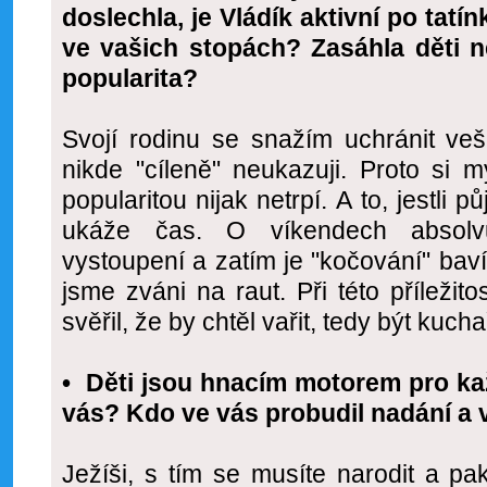
doslechla, je Vládík aktivní po tatín
ve vašich stopách? Zasáhla děti
popularita?
Svojí rodinu se snažím uchránit vešk
nikde "cíleně" neukazuji. Proto si m
popularitou nijak netrpí. A to, jestli
ukáže čas. O víkendech absol
vystoupení a zatím je "kočování" baví
jsme zváni na raut. Při této příležito
svěřil, že by chtěl vařit, tedy být kuch
• Děti jsou hnacím motorem pro ka
vás? Kdo ve vás probudil nadání a 
Ježíši, s tím se musíte narodit a p