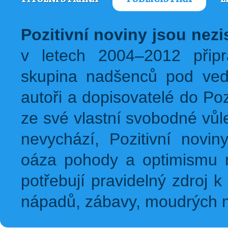
Pozitivní noviny jsou nez
v letech 2004–2012 přip
skupina nadšenců pod ved
autoři a dopisovatelé do Pozi
ze své vlastní svobodné vůl
nevychází, Pozitivní novin
oáza pohody a optimismu na
potřebují pravidelný zdroj k 
nápadů, zábavy, moudrých m