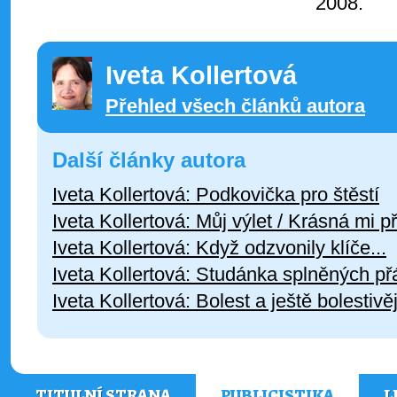
2008.
Iveta Kollertová
Přehled všech článků autora
Další články autora
Iveta Kollertová: Podkovička pro štěstí
Iveta Kollertová: Můj výlet / Krásná mi p
Iveta Kollertová: Když odzvonily klíče...
Iveta Kollertová: Studánka splněných př
Iveta Kollertová: Bolest a ještě bolestivě
TITULNÍ STRANA
PUBLICISTIKA
L