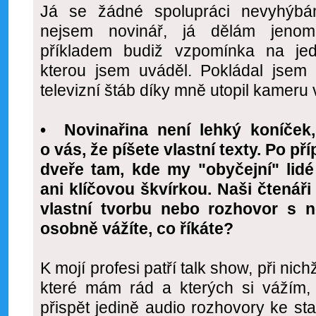
Já se žádné spolupráci nevyhýbá
nejsem novinář, já dělám jenom 
příkladem budiž vzpomínka na jed
kterou jsem uváděl. Pokládal jsem 
televizní štáb díky mně utopil kameru
• Novinařina není lehký koníček,
o vás, že píšete vlastní texty. Po př
dveře tam, kde my "obyčejní" li
ani klíčovou škvírkou. Naši čtenáři 
vlastní tvorbu nebo rozhovor s 
osobně vážíte, co říkáte?
K mojí profesi patří talk show, při nic
které mám rád a kterých si vážím
přispět jedině audio rozhovory ke sta