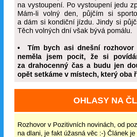
na vystoupení. Po vystoupení jedu z
Mám-li volný den, půjčím si sporto
a dám si kondiční jízdu. Jindy si půj
Těch volných dní však bývá pomálu.
• Tím bych asi dnešní rozhovor 
neměla jsem pocit, že si povídá
za drahocenný čas a budu jen do
opět setkáme v místech, který oba
OHLASY NA Č
Rozhovor v Pozitivních novinách, od poz
na dlani, je fakt úžasná věc :-) Článek j