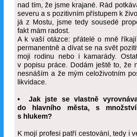
nad tím, že jsme krajané. Rád potkáv
severu a s pozitivním přístupem k živo
já z Mostu, jsme tedy sousedé propo
fakt mám radost.
A k vaší otázce: přátelé o mně říka
permanentně a dívat se na svět poziti
moji rodinu nebo i kamarády. Ost
v popisu práce. Dodám ještě to, že n
nesnáším a že mým celoživotním posl
likvidace.
• Jak jste se vlastně vyrovná
do hlavního města, s množstvím
s hlukem?
K mojí profesi patří cestování, tedy i 