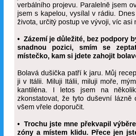
verbálního projevu. Paralelně jsem o
jsem s kapelou, vysílal v rádiu. Dnes
života, určitý postup ve vývoji, víc asi 
• Zázemí je důležité, bez podpory 
snadnou pozici, smím se zepta
místečko, kam si jdete zahojit bola
Bolavá dušička patří k jaru. Můj recep
ji v Itálii. Miluji Itálii, miluji moře, 
kantiléna. I letos jsem na něko
zkonstatovat, že tyto duševní lázně
všem vřele doporučit.
•
Trochu jste mne překvapil výběre
zóny a místem klidu. Přece jen jst