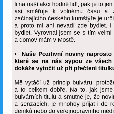
li na naší akci hodně lidí, pak je to j
asi směřuje k volnému času a 
začínajícího českého kumštýře je určit
a proto mi ani nevadí zde bydlet. I
bydlet. Vyrovnal jsem se s tím velmi r
a domov mám v Mostě.
• Naše Pozitivní noviny naprosto 
které se na nás sypou ze všech 
dokáže vytočit už při přečtení titulk
Mě vytáčí už princip bulváru, proto
a to celkem dobře. Na to, jak js
bulvárních titulů a smutné je, že no
a senzacích, je mnohdy přijat i do 
deníků nebo do veřejnoprávního médi