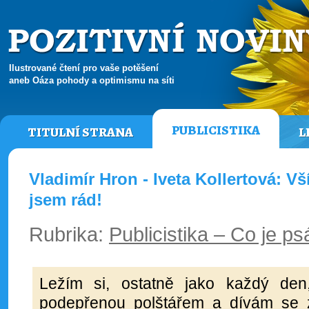
Ilustrované čtení pro vaše potěšení
aneb Oáza pohody a optimismu na síti
PUBLICISTIKA
TITULNÍ STRANA
L
Vladimír Hron - Iveta Kollertová: Vš
jsem rád!
Rubrika:
Publicistika – Co je ps
Ležím si, ostatně jako každý den
podepřenou polštářem a dívám se 