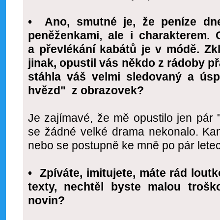
• Ano, smutné je, že peníze dn
peněženkami, ale i charakterem.
a převlékání kabátů je v módě. Z
jinak, opustil vás někdo z rádoby př
stáhla váš velmi sledovaný a ús
hvězd"
z obrazovek?
Je zajímavé, že mě opustilo jen pár "
se žádné velké drama nekonalo. Kama
nebo se postupně ke mně po pár letec
• Zpíváte, imitujete, máte rád loutk
texty, nechtěl byste malou trošk
novin?