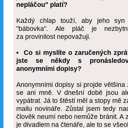
nepláčou" platí?
Každý chlap touží, aby jeho syn 
"bábovka". Ale pláč je nezbyt
za provinilost nepovažuji.
• Co si myslíte o zaručených zprá
jste se někdy s pronásledo
anonymními dopisy?
Anonymními dopisy si projde většina
se ani mně. V dnešní době jsou a
vypátrat. Já to štěstí měl a stopy mě z
mailu novináře. Zůstal jsem tedy na
člověk neumí nebo nemůže bránit. A 
je divadlem na čtenáře, ale to se všeo