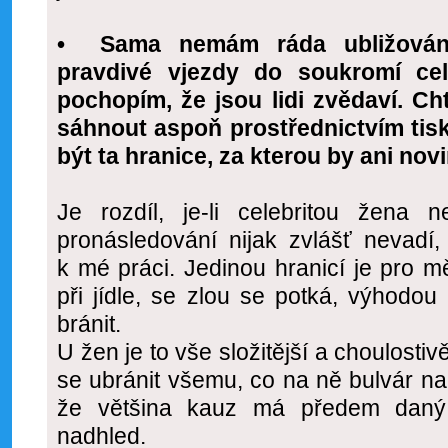
• Sama nemám ráda ubližování
pravdivé vjezdy do soukromí cel
pochopím, že jsou lidi zvědaví. Cht
sáhnout aspoň prostřednictvím tisk
být ta hranice, za kterou by ani nov
Je rozdíl, je-li celebritou žen
pronásledování nijak zvlášť nevadí,
k mé práci. Jedinou hranicí je pro mě
při jídle, se zlou se potká, výhodou
bránit.
U žen je to vše složitější a choulost
se ubránit všemu, co na ně bulvár nal
že většina kauz má předem daný
nadhled.