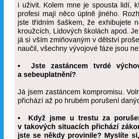
i uživit. Kolem mne je spousta lidí, k
profesi mají něco úplně jiného. Roz
jste třídním šaškem, že exhibujete 
kroužcích, Lidových školách apod. Je 
já si vším zmiňovaným v dětství pro
naučil, všechny vývojové fáze jsou ne
• Jste zastáncem tvrdé výchov
a sebeuplatnění?
Já jsem zastáncem kompromisu. Voln
přichází až po hrubém porušení danýc
• Když jsme u trestu za porušení
v takových situacích přichází zákoni
jste se někdy provinile? Myslíte si