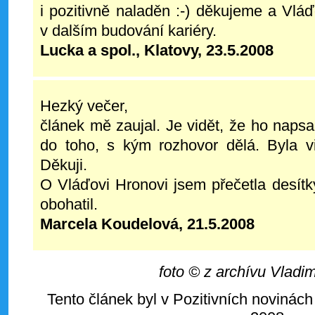
i pozitivně naladěn :-) děkujeme a Vl
v dalším budování kariéry.
Lucka a spol., Klatovy, 23.5.2008
Hezký večer,
článek mě zaujal. Je vidět, že ho napsal
do toho, s kým rozhovor dělá. Byla vi
Děkuji.
O Vláďovi Hronovi jsem přečetla desít
obohatil.
Marcela Koudelová, 21.5.2008
foto © z archívu Vladi
Tento článek byl v Pozitivních novinách