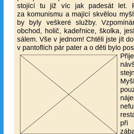
stojící tu již víc jak padesát let.
za komunismu a mající skvělou myšl
by byly veškeré služby. Vzpomín
obchod, holič, kadeřnice, školka, jes
sálem. Vše v jednom!
Chtěli jste jít 
v pantoflích pár pater a o děti bylo po
Př
návš
ste
Myš
pou
náje
ne
re
při
záb