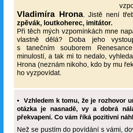
vzp
Vladimíra Hrona
.
Jistě není tř
zpěvák, loutkoherec, imitátor.
Při těch mých vzpomínkách mne napad
vlastně dělá?
Doba jeho vysto
s tanečním souborem Renesance
minulostí, a tak mi to nedalo, vyhled
Hrona (neznám nikoho, kdo by mu řekl
ho vyzpovídat.
• Vzhledem k tomu, že je rozhovor ur
otázka je nasnadě, vy a dobrá nála
překvapení. Co vám říká pozitivní náh
Než se pustím do povídání s vámi, do