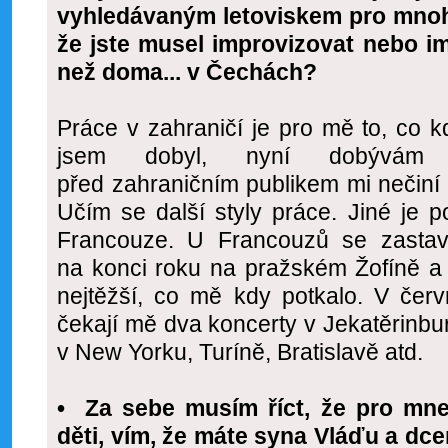
vyhledávaným letoviskem pro mnoh
že jste musel improvizovat nebo im
než doma... v Čechách?
Práce v zahraničí je pro mě to, co 
jsem dobyl, nyní dobývám E
před zahraničním publikem mi nečiní
Učím se další styly práce. Jiné je 
Francouze. U Francouzů se zastav
na konci roku na pražském Žofíně a m
nejtěžší, co mě kdy potkalo. V čer
čekají mě dva koncerty v Jekatěrinb
v New Yorku, Turíně, Bratislavě atd.
• Za sebe musím říct, že pro mne
děti, vím, že máte syna Vláďu a dc