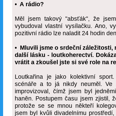
• A rádio?
Měl jsem takový "absťák", že jsem
vybudoval vlastní vysílačku. Ano, v
pozitivní rádio lze naladit 24 hodin de
• Mluvili jsme o srdeční záležitosti, 
další lásku - loutkoherectví. Dokáz
vrátit a zkoušel jste si své role na 
Loutkařina je jako kolektivní spor
scénáře a to já nikdy neuměl. Ve 
improvizoval, čímž jsem byl jedněm
haněn. Postupem času jsem zjistil, ž
protože se se mnou někteří kolegov
jsem byl kvůli divadelnímu prostředí, 