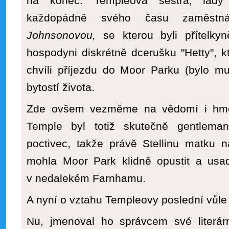
na konec. Templeova sestra, lady
každopádně svého času zaměstn
Johnsonovou,
se kterou byli přítelkyn
hospodyni diskrétně dcerušku "Hetty", kt
chvíli příjezdu do Moor Parku (bylo m
bytostí života.
Zde ovšem vezměme na vědomí i hmotn
Temple byl totiž skutečně gentlem
poctivec, takže právě Stellinu matku 
mohla Moor Park klidně opustit a usad
v nedalekém Farnhamu.
A nyní o vztahu Templeovy poslední vůle
Nu, jmenoval ho správcem své literárn