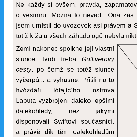
Ne každý si ovšem, pravda, zapamatoval
o vesmíru. Možná to nevadí. Ona zas
jsem umístil do uvozovek asi právem a S
totiž k žalu všech záhadologů nebyla nikt
Zemi nakonec spolkne její vlastní
slunce, tvrdí třeba
Gulliverovy
cesty
, po čemž se totéž slunce
vyčerpá... a vyhasne. Přišli na to
hvězdáři létajícího ostrova
Laputa vyzbrojení daleko lepšími
dalekohledy, než jakými
disponovali Swiftovi současníci,
a právě dík těm dalekohledům