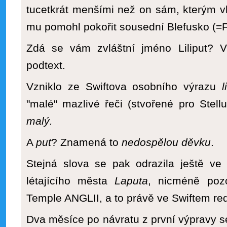
tucetkrát menšími než on sám, kterým vlá
mu pomohl pokořit sousední Blefusko (=Fr
Zdá se vám zvláštní jméno Liliput? V
podtext.
Vzniklo ze Swiftova osobního výrazu
li
"malé" mazlivé řeči (stvořené pro Stellu
malý.
A
put
? Znamená to
nedospělou děvku
.
Stejná slova se pak odrazila ještě ve 
létajícího města
Laputa
, nicméně pozo
Temple ANGLII, a to právě ve Swiftem r
Dva měsíce po návratu z první výpravy se