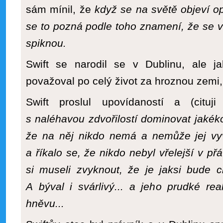
sám mínil, že
když se na světě objeví op
se to pozná podle toho znamení, že se v
spiknou.
Swift se narodil se v Dublinu, ale j
považoval po celý život za hroznou zemi, 
Swift proslul upovídaností a (citu
s naléhavou zdvořilostí dominovat jakéko
že na něj nikdo nemá a nemůže jej vyv
a říkalo se, že nikdo nebyl vřelejší v př
si museli zvyknout, že je jaksi bude ch
A býval i svárlivý... a jeho prudké re
hněvu...