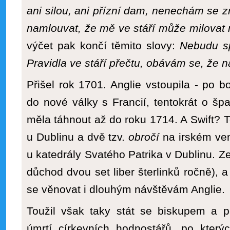
ani silou, ani přízní dam, nenechám se z
namlouvat, že mě ve stáří může milovat
výčet pak končí těmito slovy:
Nebudu sp
Pravidla ve stáří přečtu, obávám se, že 
Přišel rok 1701. Anglie vstoupila - po
do nové války s Francií, tentokrát o špa
měla táhnout až do roku 1714. A Swift? T
u Dublinu a dvě tzv.
obročí
na irském ven
u katedrály Svatého Patrika v Dublinu. Z
důchod dvou set liber šterlinků ročně), 
se věnovat i dlouhým návštěvám Anglie.
Toužil však taky stát se biskupem a p
úmrtí církevních hodnostářů, po který