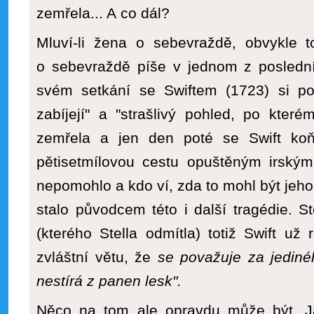
zemřela... A co dál?
Mluví-li žena o sebevraždě, obvykle 
o sebevraždě píše v jednom z posledn
svém setkání se Swiftem (1723) si pos
zabíjejí" a "strašlivý pohled, po kter
zemřela a jen den poté se Swift koň
pětisetmílovou cestu opuštěným irský
nepomohlo a kdo ví, zda to mohl být jeh
stalo původcem této i další tragédie. St
(kterého Stella odmítla) totiž Swift u
zvláštní větu, že
se považuje za jediné
nestírá z panen lesk".
Něco na tom ale opravdu může být. 