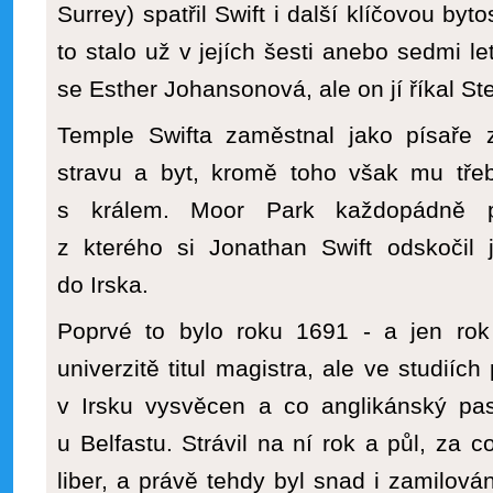
Surrey) spatřil Swift i další klíčovou by
to stalo už v jejích šesti anebo sedmi l
se Esther Johansonová, ale on jí říkal Ste
Temple Swifta zaměstnal jako písaře z
stravu a byt, kromě toho však mu třeb
s králem. Moor Park každopádně př
z kterého si Jonathan Swift odskočil 
do Irska.
Poprvé to bylo roku 1691 - a jen rok
univerzitě titul magistra, ale ve studiíc
v Irsku vysvěcen a co anglikánský past
u Belfastu. Strávil na ní rok a půl, za 
liber, a právě tehdy byl snad i zamilová