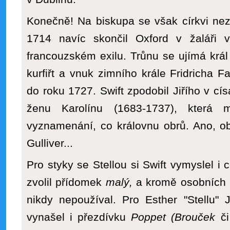
Konečně! Na biskupa se však církvi nez
1714 navíc skončil Oxford v žaláři 
francouzském exilu. Trůnu se ujímá král 
kurfiřt a vnuk zimního krále Fridricha 
do roku 1727. Swift zpodobil Jiřího v císa
ženu Karolínu (1683-1737), která m
vyznamenání, co královnu obrů. Ano, 
Gulliver...
Pro styky se Stellou si Swift vymyslel i c
zvolil přídomek
malý,
a kromě osobních 
nikdy nepoužíval. Pro Esther "Stellu"
vynašel i přezdívku
Poppet (Brouček
č