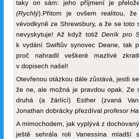
taky on sám: jeho příjmení je přelož
(Rychlý
).Přitom je ovšem realitou, ž
vévodkyně ze Shrewsbury, a že se toto 
nevyskytuje! Až když totiž
Deník pro S
k vydání Swiftův synovec Deane, tak 
proč nahradil veškeré mazlivé zkrat
v dopisech našel!
Otevřenou otázkou dále zůstává, jestli se 
že ne, ale možná je pravdou opak. Ze s
druhá (a žárlící) Esther (zvaná Van
Jonathan dobrácky přezdíval
profesor Har
A mimochodem, jak vyplývá z dochovanýc
ještě sehrála roli Vanessina mladší 