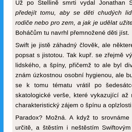
Už po Stellině smrti vydal Jonathan 
předejít tomu, aby se děti chudých li
rodiče nebo pro zem, a jak je udělat uži
Boháčům tu navrhl přemnožené děti jíst.
Swift je jistě záhadný člověk, ale někter
popsat s jistotou. Tak kupř. se zřejmě vý
lidského, a špíny, přičemž to ale byl d
znám úzkostnou osobní hygienou, ale b
se k tomu tématu vrátil po šedesátc
skatologické verše, které vykazující a
charakteristický zájem o špínu a oplzlosti
Paradox? Možná. A když to srovnáme 
určitě, a štěstím i neštěstím Swiftovým 