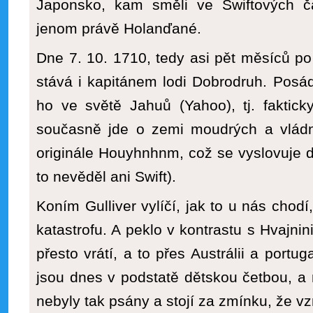
Japonsko, kam směli ve Swiftových 
jenom právě Holanďané.
Dne 7. 10. 1710, tedy asi pět měsíců po
stává i kapitánem lodi Dobrodruh. Posá
ho ve světě Jahuů (Yahoo), tj. faktick
současně jde o zemi moudrých a vládn
originále Houyhnhnm, což se vyslovuje dv
to nevěděl ani Swift).
Koním Gulliver vylíčí, jak to u nás chodí
katastrofu. A peklo v kontrastu s Hvajni
přesto vrátí, a to přes Austrálii a portuga
jsou dnes v podstatě dětskou četbou, a
nebyly tak psány a stojí za zmínku, že vzn