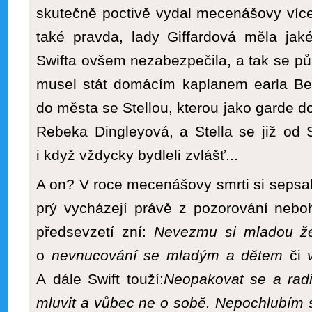
skutečně poctivě vydal mecenášovy ví
také pravda, lady Giffardová měla jak
Swifta ovšem nezabezpečila, a tak se p
musel stát domácím kaplanem earla Ber
do města se Stellou, kterou jako garde d
Rebeka Dingleyová, a Stella se již od S
i když vždycky bydleli zvlášť...
A on? V roce mecenášovy smrti si sepsal 
prý vycházejí právě z pozorování nebo
předsevzetí zní:
Nevezmu si mladou ž
o
nevnucování se mladým a dětem
či
A dále Swift touží:
Neopakovat se a radi
mluvit a vůbec ne o sobě. Nepochlubím 