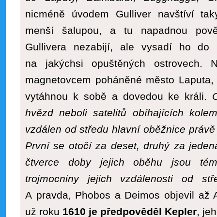
nicméně úvodem Gulliver navštíví ta
menší šalupou, a tu napadnou pověstn
Gullivera nezabijí, ale vysadí ho d
na jakýchsi opuštěných ostrovech. Na
magnetovcem poháněné město Laputa, a 
vytáhnou k sobě a dovedou ke králi.
hvězd neboli satelitů obíhajících kole
vzdálen od středu hlavní oběžnice právě t
První se otočí za deset, druhý za jeden
čtverce doby jejich oběhu jsou t
trojmocniny jejich vzdálenosti od s
A pravda, Phobos a Deimos objevil až 
už roku
1610 je předpověděl Kepler
, je