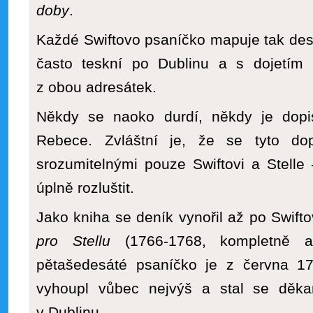
doby
.
Každé Swiftovo psaníčko mapuje tak deset
často teskní po Dublinu a s dojetím p
z obou adresátek.
Někdy se naoko durdí, někdy je dopi
Rebece. Zvláštní je, že se tyto do
srozumitelnými pouze Swiftovi a Stelle
úplně rozluštit.
Jako kniha se deník vynořil až po Swif
pro Stellu
(1766-1768, kompletně a
pětašedesáté psaníčko je z června 17
vyhoupl vůbec nejvýš a stal se děka
v Dublinu.