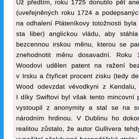
Už předtím, roku 1725 donutilo pět an
(uveřejněných roku 1724 a podepsaných
na odhalení Pláteníkovy totožnosti byl
sta liber) anglickou vládu, aby stáh
bezcennou irskou měnu, kterou se pa
znehodnotit měnu dosavadní. Roku 1
Woodovi udělen patent na ražení be
v Irsku a čtyřicet procent zisku (tedy des
Wood odevzdat vévodkyni z Kendalu, 
I díky Swiftovi byl však tento mincovní 
vystoupil z anonymity a stal se na s
národním hrdinou. V Dublinu ho dokon
realitou zůstalo, že autor Gullivera teh