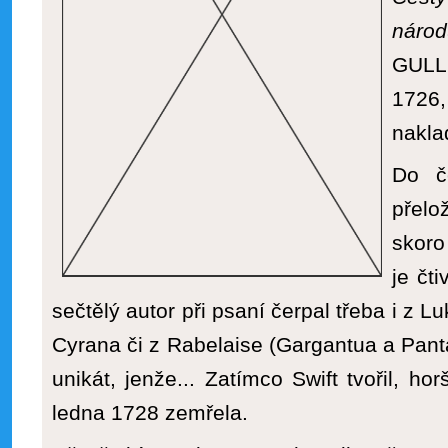
náro
GULL
1726,
naklad
Do č
přel
skoro 
je čt
sečtělý autor při psaní čerpal třeba i z L
Cyrana či z Rabelaise (Gargantua a Panta
unikát, jenže... Zatímco Swift tvořil, hor
ledna 1728 zemřela.