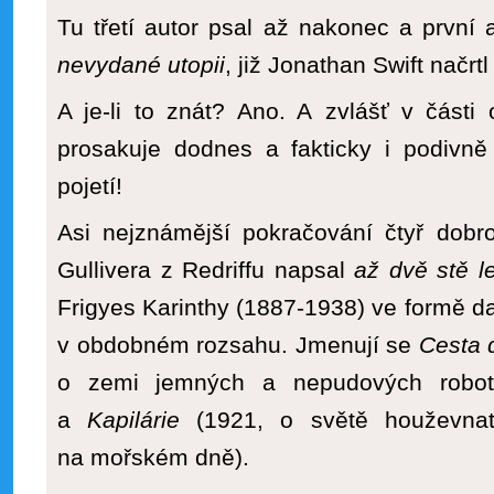
Tu třetí autor psal až nakonec a první 
nevydané utopii
, již Jonathan Swift načrt
A je-li to znát? Ano. A zvlášť v části 
prosakuje dodnes a fakticky i podivně 
pojetí!
Asi nejznámější pokračování čtyř dobr
Gullivera z Redriffu napsal
až dvě stě l
Frigyes Karinthy (1887-1938) ve formě da
v obdobném rozsahu. Jmenují se
Cesta 
o zemi jemných a nepudových robotů
a
Kapilárie
(1921, o světě houževnat
na mořském dně).