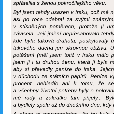
spřátelila s ženou pokročilejšího věku.
Byl jsem tehdy usazen v Irsku, což mě 
asi po roce odebral za svými známými 
v stísněných poměrech, protože jí u
závisela. Její jmění nepřesahovalo tehdy
kde byla taková drahota, poskytovaly 
takového ducha jen skrovnou obživu. U
potěšení (měl jsem totiž v Irsku málo 
jsem ji i tu druhou ženu, která jí byla m
aby si převedly peníze do Irska. Jejic
v důchodu ze státních papírů. Peníze v
procent, nehledíc ani k tomu, že se
a všechny životní potřeby byly o polovinu
mé rady a zakrátko tam přijely... Byl
a bydlely spolu až do dnešního dne, kdy n