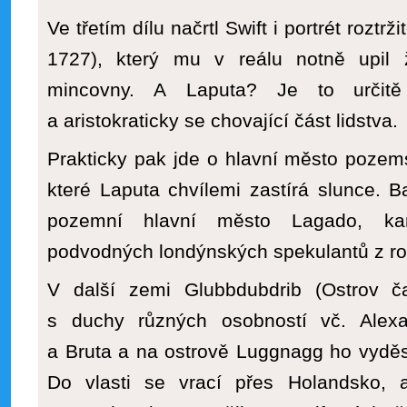
Ve třetím dílu načrtl Swift i portrét rozt
1727), který mu v reálu notně upil žl
mincovny. A Laputa? Je to určitě
a aristokraticky se chovající část lidstva.
Prakticky pak jde o hlavní město pozemsk
které Laputa chvílemi zastírá slunce. B
pozemní hlavní město Lagado, ka
podvodných londýnských spekulantů z ro
V další zemi Glubbdubdrib (Ostrov ča
s duchy různých osobností vč. Alexa
a Bruta a na ostrově Luggnagg ho vyděs
Do vlasti se vrací přes Holandsko, al