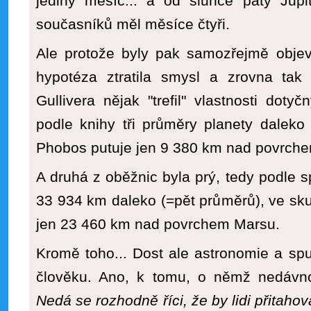
jediný měsíc... a od slunce pátý Jupit
současníků měl měsíce čtyři.
Ale protože byly pak samozřejmě objevo
hypotéza ztratila smysl a zrovna tak
Gullivera nějak "trefil" vlastnosti doty
podle knihy tři průměry planety daleko
Phobos putuje jen 9 380 km nad povrch
A druhá z oběžnic byla prý, tedy podle s
33 934 km daleko (=pět průměrů), ve sku
jen 23 460 km nad povrchem Marsu.
Kromě toho... Dost ale astronomie a s
člověku. Ano, k tomu, o němž nedávno
Nedá se rozhodně říci, že by lidi přitahov