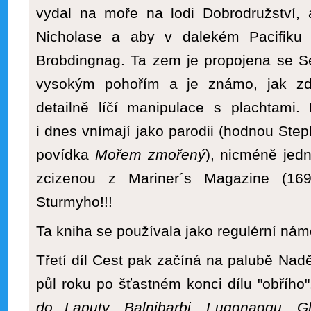
vydal na moře na lodi Dobrodružství, 
Nicholase a aby v dalekém Pacifiku 
Brobdingnag. Ta zem je propojena se Sev
vysokým pohořím a je známo, jak zde
detailně líčí manipulace s plachtami.
i dnes vnímají jako parodii (hodnou Ste
povídka
Mořem zmořený
), nicméně jed
zcizenou z Mariner´s Magazine (16
Sturmyho!!!
Ta kniha se používala jako regulérní nám
Třetí díl Cest pak začíná na palubě Nadě
půl roku po šťastném konci dílu "obřího"
do Laputy, Balnibarbi, Luggnaggu, G