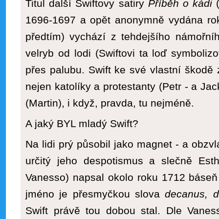
Titul další Swiftovy satiry
Příběh o kádi
1696-1697 a opět anonymně vydána roku
předtím) vychází z tehdejšího námořní
velryb od lodi (Swiftovi ta loď symboliz
přes palubu. Swift ke své vlastní škodě z
nejen katolíky a protestanty (Petr - a Jac
(Martin), i když, pravda, tu nejméně.
A jaký BYL mladý Swift?
Na lidi prý působil jako magnet - a obzvl
určitý jeho despotismus a slečně Esth
Vanesso) napsal okolo roku 1712 báse
jméno je přesmyčkou slova
decanus, 
Swift právě tou dobou stal. Dle Vanes