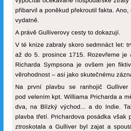
vypočítal očekávané hospodářské ztráty
přibarvil a poněkud překroutil fakta. Ano, 
vydatně.
A právě Gulliverovy cesty to dokazují.
V té knize zabraly skoro sedmnáct let: tr
až do 5. prosince 1715. Rozevřeme je a
Richarda Sympsona je ovšem jen fiktiv
věrohodnost – asi jako skutečnému zázn
Na první plavbu se ranhojič Gulliver
pod velením kpt. Williama Pricharda a m
dva, na Blízký východ... a do Indie. T
plavba třetí. Prichardova posádka však 
ztroskotala a Gulliver byl zajat a spout