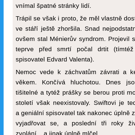
vnímal špatné stránky lidí.
Trápil se však i proto, že měl vlastně do
ve stáří ještě zhoršila. Snad nejpodst
ovšem stal Ménierův syndrom. Projevil s
teprve před smrtí počal drtit (tímt
spisovatel Edvard Valenta).
Nemoc vede k záchvatům závrati a k
věkem. Končívá hluchotou. Dnes js
tišitelné a tytéž prášky se berou proti
století však neexistovaly. Swiftovi je 
a geniální spisovatel tak nakonec úplně z
vyjadřovat se, a poslední tři roky ž
zvolání... a jinak úplně mlčel.