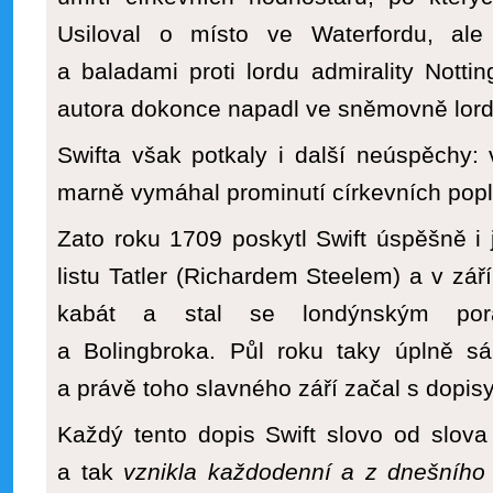
Usiloval o místo ve Waterfordu, ale
a baladami proti lordu admirality Notti
autora dokonce napadl ve sněmovně lord
Swifta však potkaly i další neúspěchy:
marně vymáhal prominutí církevních popla
Zato roku 1709 poskytl Swift úspěšně i
listu Tatler (Richardem Steelem) a v září
kabát a stal se londýnským pora
a Bolingbroka. Půl roku taky úplně sá
a právě toho slavného září začal s dopisy
Každý tento dopis Swift slovo od slova
a tak
vznikla každodenní a z dnešního 