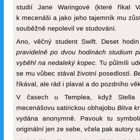
studií Jane Waringové (které říkal Va
k mecenáši a jako jeho tajemník mu zůsta
souběžně nepolevil ve studování.
Ano, věčný student Swift. Deset hodin
pravidelně po dvou hodinách studium p
vyběhl na nedaleký kopec.
Tu půlmíli ud
se mu vůbec stával životní posedlostí.
Be
říkával, ale rád i plaval a do pozdního věk
V časech u Templea, když Stella t
mecenášovu satirickou obhajobu
Bitva k
vydána anonymně. Pavouk tu symboliz
originální jen ze sebe, včela pak autory s