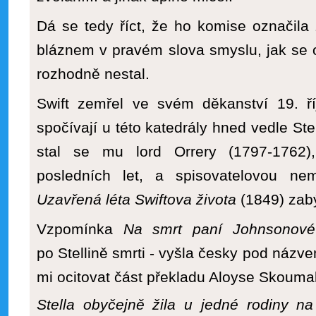
Dá se tedy říct, že ho komise označil
bláznem v pravém slova smyslu, jak se 
rozhodně nestal.
Swift zemřel ve svém děkanství 19. ří
spočívají u této katedrály hned vedle St
stal se mu lord Orrery (1797-1762),
posledních let, a spisovatelovou ne
Uzavřená léta Swiftova života
(1849) zab
Vzpomínka
Na smrt paní Johnsono
po Stellině smrti - vyšla česky pod názv
mi ocitovat část překladu Aloyse Skouma
Stella obyčejně žila u jedné rodiny n