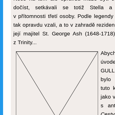
dočíst, setkávali se totiž Stella 
v přítomnosti třetí osoby. Podle legend
tak opravdu vzali, a to v zahradě rezide
její majitel St. George Ash (1648-1718)
z Trinity...
Abyc
úvo
GULL
bylo 
tuto 
jako 
s ant
Cest