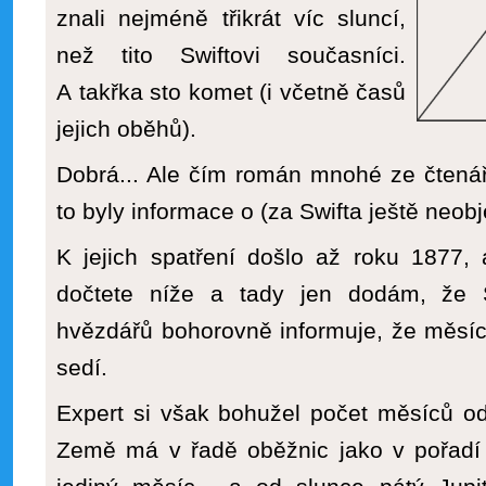
znali nejméně třikrát víc sluncí,
než tito Swiftovi současníci.
A takřka sto komet (i včetně časů
jejich oběhů).
Dobrá... Ale čím román mnohé ze čtenářů
to byly informace o (za Swifta ještě neo
K jejich spatření došlo až roku 1877, 
dočtete níže a tady jen dodám, že S
hvězdářů bohorovně informuje, že měsí
sedí.
Expert si však bohužel počet měsíců od
Země má v řadě oběžnic jako v pořadí t