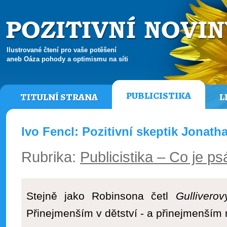
Ilustrované čtení pro vaše potěšení
aneb Oáza pohody a optimismu na síti
PUBLICISTIKA
TITULNÍ STRANA
L
Ivo Fencl: Pozitivní skeptik Jonath
Rubrika:
Publicistika – Co je ps
Stejně jako Robinsona četl
Gulliverov
Přinejmenším v dětství - a přinejmenším 