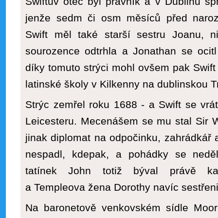
Swiftův otec byl právník a v Dublinu sp
jenže sedm či osm měsíců před naroz
Swift měl také starší sestru Joanu,
sourozence odtrhla a Jonathan se ocit
díky tomuto strýci mohl ovšem pak Swift v
latinské školy v Kilkenny na dublinskou Tr
Strýc zemřel roku 1688 - a Swift se vrá
Leicesteru. Mecenášem se mu stal Sir W
jinak diplomat na odpočinku, zahrádkář a
nespadl, kdepak, a pohádky se neděl
tatínek John totiž býval právě k
a Templeova žena Dorothy navíc sestřeni
Na baronetově venkovském sídle Moor