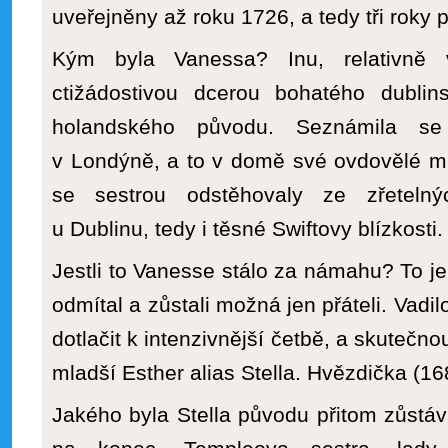
uveřejněny až roku 1726, a tedy tři roky po
Kým byla Vanessa? Inu, relativně
ctižádostivou dcerou bohatého dubli
holandského původu. Seznámila se
v Londýně, a to v domě své ovdovělé mat
se sestrou odstěhovaly ze zřeteln
u Dublinu, tedy i těsné Swiftovy blízkosti.
Jestli to Vanesse stálo za námahu? To je o
odmítal a zůstali možná jen přáteli. Vad
dotlačit k intenzivnější četbě, a skutečno
mladší Esther alias Stella. Hvězdička (1
Jakého byla Stella původu přitom zůstá