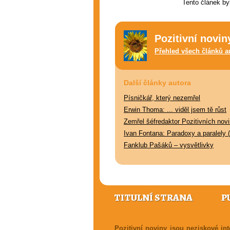
Tento článek by
Pozitivní novin
Přehled všech článků a
Další články autora
Písničkář, který nezemřel
Erwin Thoma: ... viděl jsem tě růst
Zemřel šéfredaktor Pozitivních nov
Ivan Fontana: Paradoxy a paralely (
Fanklub Pašáků – vysvětlivky
TITULNÍ STRANA
P
Pozitivní noviny jsou neziskové i