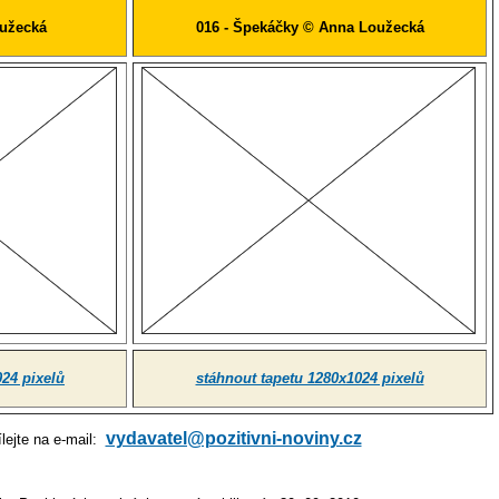
oužecká
016 - Špekáčky © Anna Loužecká
024 pixelů
stáhnout tapetu 1280x1024 pixelů
vydavatel@pozitivni-noviny.cz
lejte na e-mail: