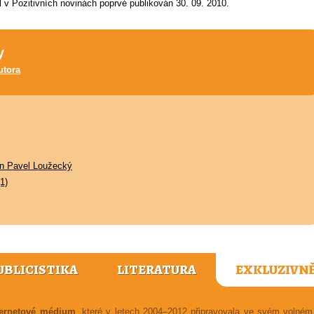
l v Pozitivních novinách poprvé publikován 30. 09. 2010.
y
utora
in Pavel Loužecký
1)
UBLICISTIKA
LITERATURA
EXKLUZIVN
nternetové médium
, které v letech 2004–2012 připravovala ve svém voln