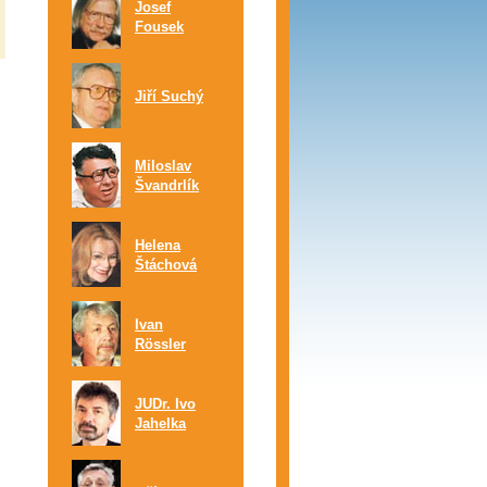
Josef
Fousek
Jiří Suchý
Miloslav
Švandrlík
Helena
Štáchová
Ivan
Rössler
JUDr. Ivo
Jahelka