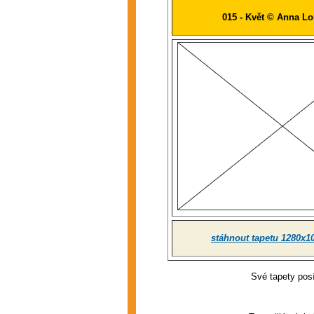
015 - Květ © Anna L
stáhnout tapetu 1280x1
Své tapety posí