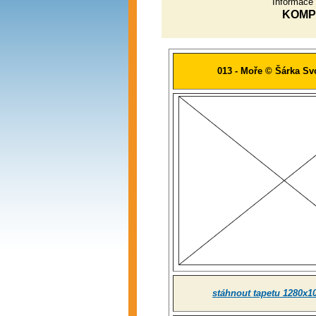
Informace
KOMP
013 - Moře © Šárka S
stáhnout tapetu 1280x1