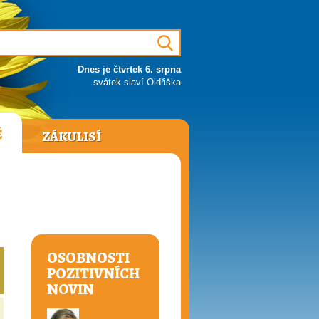
Dnes je čtvrtek 6. srpna
svátek slaví Oldřiška
Ě
ZÁKULISÍ
OSOBNOSTI
POZITIVNÍCH
NOVIN