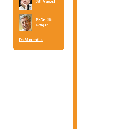
Jiří Menzel
PhDr. Jiří
Grygar
Další autoři »