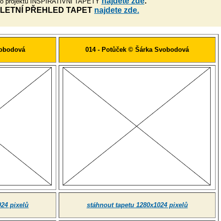
najdete zde
.
 o projektu INSPIRATIVNÍ TAPETY
LETNÍ PŘEHLED TAPET
najdete zde.
vobodová
014 - Potůček © Šárka Svobodová
024 pixelů
stáhnout tapetu 1280x1024 pixelů