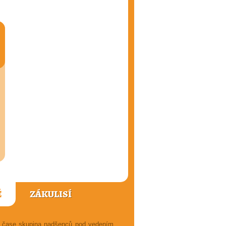
Ě
ZÁKULISÍ
ém čase skupina nadšenců pod vedením