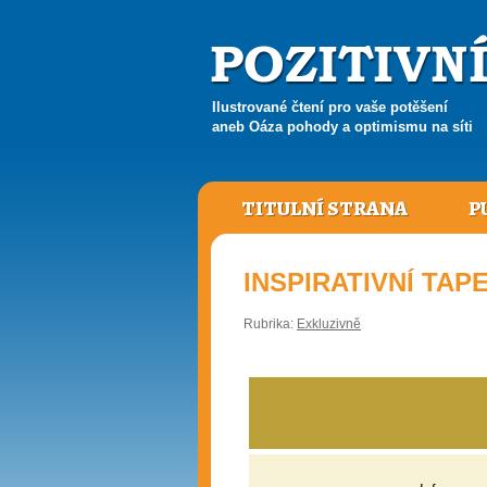
Ilustrované čtení pro vaše potěšení
aneb Oáza pohody a optimismu na síti
TITULNÍ STRANA
P
INSPIRATIVNÍ TAPE
Rubrika:
Exkluzivně