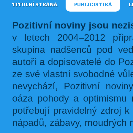
TITULNÍ STRANA
PUBLICISTIKA
L
Pozitivní noviny jsou nez
v letech 2004–2012 přip
skupina nadšenců pod ved
autoři a dopisovatelé do Pozi
ze své vlastní svobodné vůl
nevychází, Pozitivní novin
oáza pohody a optimismu na
potřebují pravidelný zdroj k 
nápadů, zábavy, moudrých m