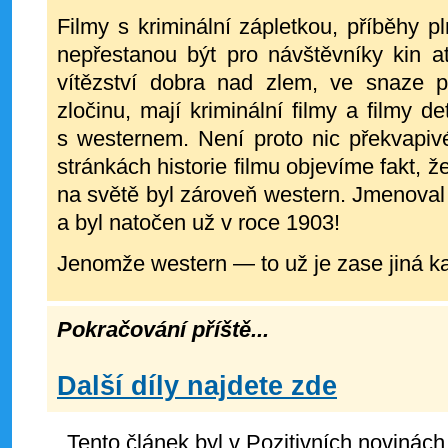
Filmy s kriminální zápletkou, příběhy p
nepřestanou být pro návštěvníky kin a
vítězství dobra nad zlem, ve snaze p
zločinu, mají kriminální filmy a filmy 
s westernem. Není proto nic překvapiv
stránkách historie filmu objevíme fakt, ž
na světě byl zároveň western. Jmenova
a byl natočen už v roce 1903!
Jenomže western — to už je zase jiná kap
Pokračování příště...
Další díly najdete zde
Tento článek byl v Pozitivních novinách