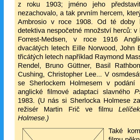
z roku 1903; jméno jeho představi
nezachovalo, a tak prvním hercem, kter
Ambrosio v roce 1908. Od té doby 
detektiva nespočetné množství herců: v
Forrest-Medsen, v roce 1916 Anglič
dvacátých letech Eille Norwood, John 
třicátých letech například Raymond Mas
Rendel, Bruno Güttner, Basil Rathbo
Cushing, Christopher Lee...
V osmdesát
se Sherlockem Holmesem v podání 
anglické filmové adaptaci slavného
P
1983. (U nás si Sherlocka Holmese zah
režisér Martin Frič ve filmu
Lelíče
Holmese.)
Také kom
filmu pěkn