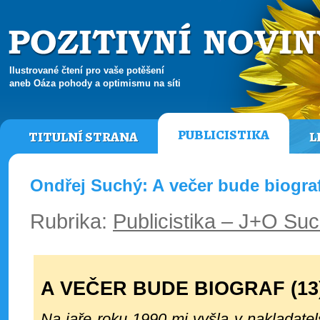
Ilustrované čtení pro vaše potěšení
aneb Oáza pohody a optimismu na síti
PUBLICISTIKA
TITULNÍ STRANA
L
Ondřej Suchý: A večer bude biograf
Rubrika:
Publicistika – J+O Su
A VEČER BUDE BIOGRAF (13
Na jaře roku 1990 mi vyšla v nakladatel