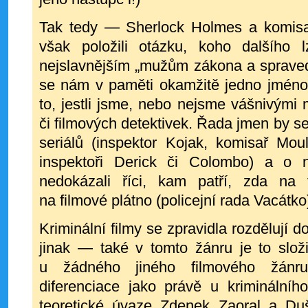
Tak tedy — Sherlock Holmes a komisař
však položili otázku, koho dalšího
nejslavnějším „mužům zákona a spravedln
se nám v paměti okamžitě jedno jmén
to, jestli jsme, nebo nejsme vášnivými 
či filmových detektivek. Řada jmen by s
seriálů (inspektor Kojak, komisař Moul
inspektoři Derick či Colombo) a o 
nedokázali říci, kam patří, zda na 
na
filmové plátno (policejní rada Vacátko
Kriminální filmy se zpravidla
rozdělují d
jinak — také v tomto žánru je to slož
u žádného jiného filmového žánru
diferenciace jako právě u kriminálníh
teoretické úvaze Zdenek Zaoral a Du