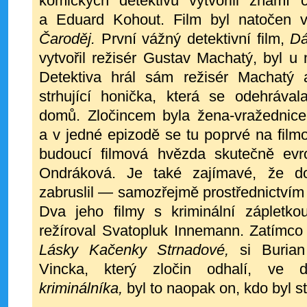
komických detektivů vytvořili známí 
a Eduard Kohout. Film byl natočen 
Čaroděj.
První vážný detektivní film,
Dá
vytvořil režisér Gustav Machatý, byl u
Detektiva hrál sám režisér Machatý 
strhující honička, která se odehráva
domů.
Zločincem byla žena-vražednice
a v jedné epizodě se tu poprvé na film
budoucí
filmová hvězda skutečně ev
Ondráková. Je také zajímavé, že do
zabruslil —
samozřejmě prostřednictvím 
Dva jeho
filmy s kriminální záplet
režíroval Svatopluk Innemann. Zatímco
Lásky Kačenky
Strnadové,
si Buria
Vincka, který zločin
odhalí, ve 
kriminálníka,
byl to naopak on,
kdo byl s