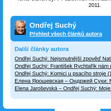
2011.
Ondřej Suchý
Přehled všech článků autora
Další články autora
Ondřej Suchý: Nejsmutnější zpověď Nat
Ondřej Suchý: František Rychtařík nám 
Ondřej Suchý: Komici u psacího stroje (
Елена Ярошевская – Ондржей Сухи: М
Elena Jaroševská – Ondřej Suchý: Moje