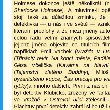
Holmese
dokonce ještě několikrát 
Sherlocka Hol
mese).
A mluvíme-li op
stojí také za důležitou zmínku, že k
detektivka — u nás
i ve světě — vznik
literární předlohy a že
mezi jmény auto
celou řadu velmi zná­
mých spisovatel
jejichž jména objevíte na titulcích fi
například: Emil Vachek
(
Vražda v Ostr
(
Třináctý revír, Na konci města,
Paděle
Géza Včelička (
Kavárna na hlavní 
(
Tajemství zlatého Buddhy
)
,
Milo
byzantského kupce, Čas pracuje pro vr
rybky
)a mnoho dalších. První z našich 
byl detektiv Klubíčko, zrozený ve fant
ve
Vraždě v Ostrovní ulici
ztělesnil
Plachtův první detektiv, zahrál si ho už 