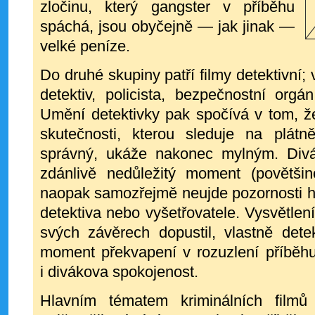
zločinu, který gangster v příběhu
spáchá, jsou
obyčejně — jak jinak —
velké peníze.
Do druhé skupiny patří filmy detektivní;
detektiv, policista, bezpečnostní orgá
Umění detektivky pak spočívá v tom, 
skutečnosti, kterou sleduje na plát
správný, ukáže nakonec mylným. Divá
zdánlivě nedůležitý moment (povětšino
naopak samozřejmě neujde pozornosti h
detektiva nebo vyšetřovatele. Vysvětlen
svých závěrech dopustil, vlastně dete
moment překvapení v rozuzlení příběhu,
i divákova spokojenost.
Hlavním tématem kriminálních filmů 