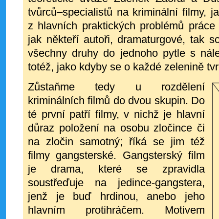
tvůrců
–
specialistů na kriminální filmy, j
z hlavních praktických problémů práce
jak někteří autoři, dramaturgové, tak sc
všechny druhy do jednoho pytle s nál
totéž, jako kdyby se o každé zelenině tvrd
Zůstaňme tedy u rozdělení
kriminálních filmů do dvou skupin.
Do
té první patří filmy, v nichž je hlavní
důraz položení na osobu
zločince či
na zločin samotný; říká se jim též
filmy gangsterské.
Gangsterský film
je drama, které se zpravidla
soustřeďuje na je
dince-gangstera,
jenž je buď hrdinou, anebo jeho
hlavním proti
hráčem. Motivem