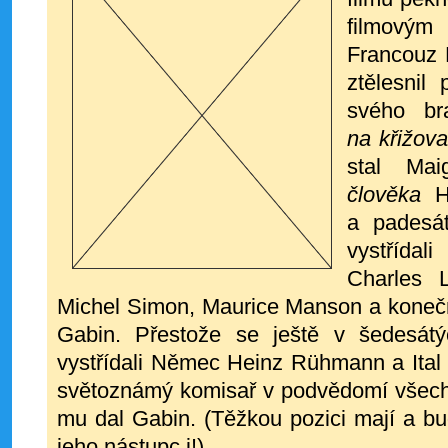
filmový
Francouz 
ztělesnil
svého b
na křižov
stal Ma
člověka
H
a padesá
vystřídal
Charles 
Michel Simon, Maurice Manson a kone
Gabin. Přestože se ještě v šedesátý
vystřídali Němec Heinz Rühmann a Ital
světoznámý komisař v podvědomí všech
mu dal Gabin. (Těžkou pozici mají a b
jeho nástupc i!)