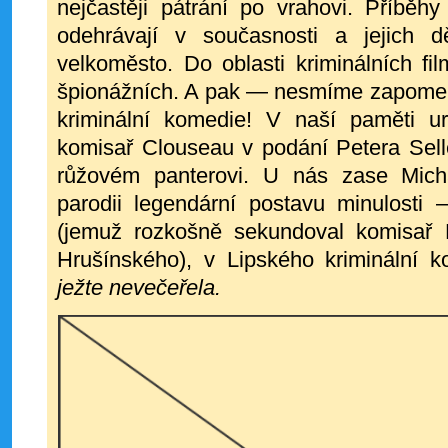
nejčastěji pátrání po vrahovi. Pří
běhy 
odehrávají v současnosti a jejich 
velko
město. Do oblasti kriminálních fil
špionážních. A pak — nesmíme zapomen
kriminální komedie! V naší paměti ur
komisař Clouseau v podání Petera Sell
růžovém panterovi. U nás zase Mich
parodii legendární postavu minulosti 
(jemuž rozkošně sekundoval komisař 
Hrušínského), v Lipského kriminální 
ježte nevečeřela.