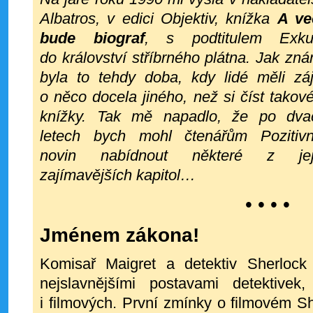
Albatros, v edici Objektiv, knížka
A ve
bude biograf
, s podtitulem Exku
do království stříbrného plátna. Jak zn
byla to tehdy doba, kdy lidé měli zá
o něco docela jiného, než si číst takov
knížky. Tak mě napadlo, že po dvac
letech bych mohl čtenářům Pozitivn
novin nabídnout některé z jej
zajímavějších kapitol…
• • • •
Jménem zákona!
Komisař Maigret a detektiv Sherloc
nejslavnějšími postavami detektive
i filmových. První zmínky o filmovém S