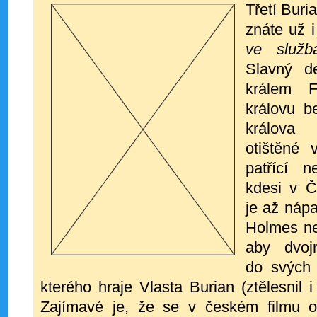
Třetí Buri
znáte už 
ve služb
Slavný de
králem 
královu b
králova
otištěné 
patřící 
kdesi v Č
je až nápa
Holmes ne
aby
dvo
do svých 
které
ho hraje Vlasta Burian (ztělesnil i
Zají
mavé je, že se v českém filmu ob