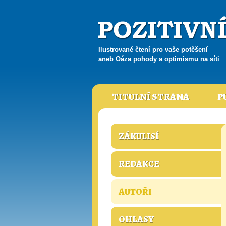
Ilustrované čtení pro vaše potěšení
aneb Oáza pohody a optimismu na síti
TITULNÍ STRANA
P
ZÁKULISÍ
REDAKCE
AUTOŘI
OHLASY