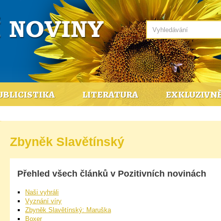
UBLICISTIKA
LITERATURA
EXKLUZIVN
Zbyněk Slavětínský
Přehled všech článků v Pozitivních novinách
Naši vyhráli
Vyznání víry
Zbyněk Slavětínský: Maruška
Boxer