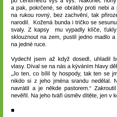
po centimetru výš a výš. Nakonec nohy
a pak, pokrčené, se obrátily proti nebi a
na rukou rovný, bez zachvění, tak přiroze
narodil. Kožená bunda i tričko se sesunul
svaly. Z kapsy mu vypadly klíče, ťukly
sklouznout na zem, pustil jedno madlo a l
na jedné ruce.
Vydechl jsem až když dosedl, uhladil b
vlasy. Díval se na nás a kýváním hlavy dě
„Jo ten, co bílil ty hospody, tak ten se
nikdo si z jeho jména srandu nedělal. 
navrátil a je někde pastorem.“ Zakrout
nevěřil. Na jeho tváři úsměv dítěte, jen v 
■