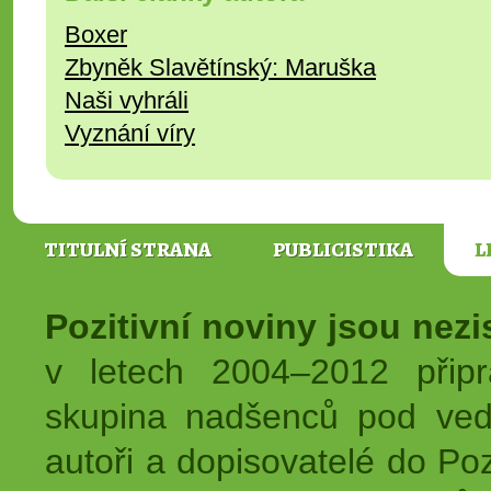
Boxer
Zbyněk Slavětínský: Maruška
Naši vyhráli
Vyznání víry
TITULNÍ STRANA
PUBLICISTIKA
L
Pozitivní noviny jsou nez
v letech 2004–2012 přip
skupina nadšenců pod ved
autoři a dopisovatelé do Pozi