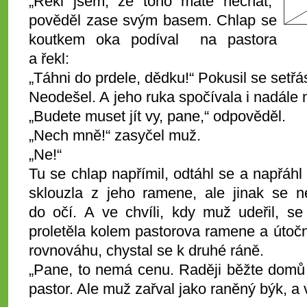
„Řekl jsem, že toho máte nechat,“
pověděl zase svým basem. Chlap se
koutkem oka podíval na pastora
a řekl:
„Táhni do prdele, dědku!“ Pokusil se setřás
Neodešel. A jeho ruka spočívala i nadále
„Budete muset jít vy, pane,“ odpověděl.
„Nech mně!“ zasyčel muž.
„Ne!“
Tu se chlap napřímil, odtáhl se a napřáhl
sklouzla z jeho ramene, ale jinak se n
do očí. A ve chvíli, kdy muž udeřil, se
proletěla kolem pastorova ramene a útočn
rovnováhu, chystal se k druhé ráně.
„Pane, to nemá cenu. Raději běžte domů a
pastor. Ale muž zařval jako raněný býk, a v