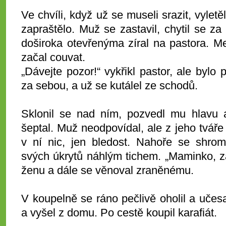
Ve chvíli, když už se museli srazit, vylet
zapraštělo. Muž se zastavil, chytil se 
doširoka otevřenýma zíral na pastora. Me
začal couvat.
„Dávejte pozor!“ vykřikl pastor, ale bylo
za sebou, a už se kutálel ze schodů.
Sklonil se nad ním, pozvedl mu hlavu a
šeptal. Muž neodpovídal, ale z jeho tváře 
v ní nic, jen bledost. Nahoře se shrom
svých úkrytů náhlým tichem. „Maminko, zav
ženu a dále se věnoval zraněnému.
V koupelně se ráno pečlivě oholil a učes
a vyšel z domu. Po cestě koupil karafiát.