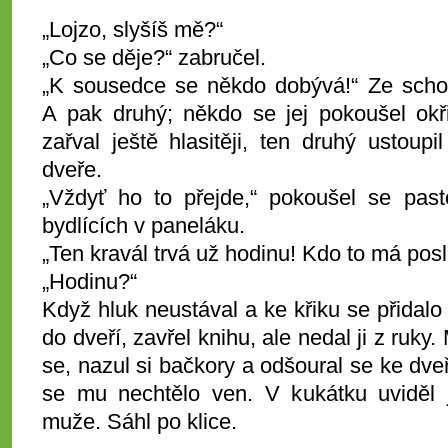
„Lojzo, slyšíš mě?“
„Co se děje?“ zabručel.
„K sousedce se někdo dobývá!“ Ze schod
A pak druhý; někdo se jej pokoušel okř
zařval ještě hlasitěji, ten druhý ustoup
dveře.
„Vždyť ho to přejde,“ pokoušel se past
bydlících v paneláku.
„Ten kravál trvá už hodinu! Kdo to má pos
„Hodinu?“
Když hluk neustával a ke křiku se přidal
do dveří, zavřel knihu, ale nedal ji z ruky.
se, nazul si bačkory a odšoural se ke dve
se mu nechtělo ven. V kukátku uviděl 
muže. Sáhl po klice.