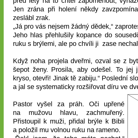
před léty na to chtěl zapomenout, vyház
Jen zrána při holení někdy zavzpomínal
zeslábl zrak.
„Já pro vás nejsem žádný dědek,“ zaprote
Jeho hlas přehlušily kopance do sousedč
ruku s brýlemi, ale po chvíli ji zase necha
Když noha projela dveřmi, ozval se z by
šepot ženy. Prosila, aby odešel. To jej j
kryso, otevři! Jinak tě zabiju.“ Poslední 
a jal se systematicky rozšiřovat díru ve dv
Pastor vyšel za práh. Oči upřené
na mužovu hlavu, zachmuřený.
Přistoupil k muži, přidal brýle k Bibli
a položil mu volnou ruku na rameno.