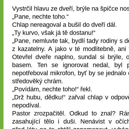
Vystrčil hlavu ze dveří, brýle na špičce nos
„Pane, nechte toho.“
Chlap nereagoval a bušil do dveří dál.
„Ty kurvo, však já tě dostanu!“
„Pane, nemluvte tak, bydlí tady rodiny s d
z kazatelny. A jako v té modlitebně, ani 
Otevřel dveře naplno, sundal si brýle, 
basem. Ten se ignorovat nedal, byl p
nepotřeboval mikrofon, byť by se jednalo
středověký chrám.
„Povídám, nechte toho!“ řekl.
„Drž hubu, dědku!“ zařval chlap v odpov
nepodíval.
Pastor zrozpačitěl. Odkud to znal? Rán
zasahující tělo i duši. Nenávist v očí