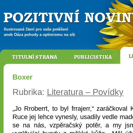
Ilustrované čtení pro vaše potěšení
aneb Oáza pohody a optimismu na síti
L
TITULNÍ STRANA
PUBLICISTIKA
Boxer
Rubrika:
Literatura – Povídky
„Jo Rroberrt, to byl frrajerr,“ zaráčkova
Ruce jej lehce vynesly, usadily vedle made
se na nás, vzpěračský potěr, a my js