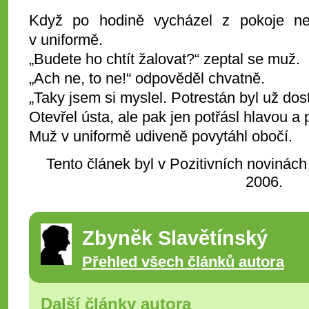
Když po hodině vycházel z pokoje ne
v uniformě.
„Budete ho chtít žalovat?“ zeptal se muž.
„Ach ne, to ne!“ odpověděl chvatně.
„Taky jsem si myslel. Potrestán byl už dos
Otevřel ústa, ale pak jen potřásl hlavou a
Muž v uniformě udiveně povytáhl obočí.
Tento článek byl v Pozitivních novinách
2006.
Zbyněk Slavětínský
Přehled všech článků autora
Další články autora