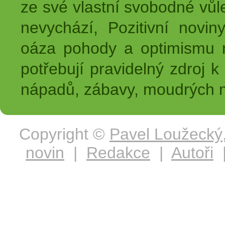
ze své vlastní svobodné vůl
nevychází, Pozitivní novin
oáza pohody a optimismu na
potřebují pravidelný zdroj k 
nápadů, zábavy, moudrých m
Copyright ©
Pavel Loužecký
novin
|
Redakce
|
Autoři