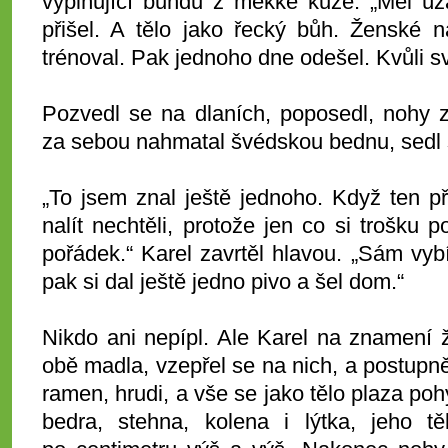
vyplňující bundu z měkké kůže. „Měl úž
přišel. A tělo jako řecký bůh. Ženské na
trénoval. Pak jednoho dne odešel. Kvůli sv
Pozvedl se na dlaních, poposedl, nohy 
za sebou nahmatal švédskou bednu, sedl s
„To jsem znal ještě jednoho. Když ten p
nalít nechtěli, protože jen co si trošku p
pořádek.“ Karel zavrtěl hlavou. „Sám vybí
pak si dal ještě jedno pivo a šel dom.“
Nikdo ani nepípl. Ale Karel na znamení ž
obě madla, vzepřel se na nich, a postupně
ramen, hrudi, a vše se jako tělo plaza po
bedra, stehna, kolena i lýtka, jeho t