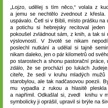
„Lojzo, udělej s tím něco,“ volala z ku
a jemu se nechtělo zvednout z křesla.
uspávalo. Četl si v Bibli, místo prášku na
a potichu si hebrejsky recitoval jeden
pokoušel zvládnout sám, z knih, a tak si n
výslovností. V životě se nikam nepodív
poslechl nutkání a udělal si tajně semi
nikam daleko, jen o pár kilometrů od svého
po starostech a shonu pastorační práce, 
zdálo, že se prochází po lukách Judeje
citeře, že sedí v kruhu mladých mužů 
starobylou, ale tak nadčasovou poezii. By
mu vypadla z rukou a hlasitě pleskla
a napřímil. Odkašlal si, zvedl knihu v
symbolicky ji oprášil, upravil si brýle na š