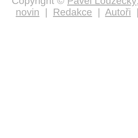
Copyright ©
Pavel Loužecký
novin
|
Redakce
|
Autoři