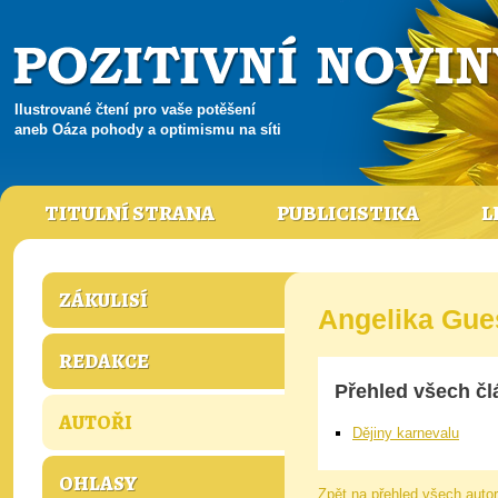
Ilustrované čtení pro vaše potěšení
aneb Oáza pohody a optimismu na síti
TITULNÍ STRANA
PUBLICISTIKA
L
ZÁKULISÍ
Angelika Gue
REDAKCE
Přehled všech čl
AUTOŘI
Dějiny karnevalu
OHLASY
Zpět na přehled všech auto