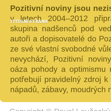
Pozitivní noviny jsou nez
v letech 2004–2012 přip
TITULNÍ STRANA
skupina nadšenců pod ved
autoři a dopisovatelé do Pozi
ze své vlastní svobodné vůl
nevychází, Pozitivní novin
oáza pohody a optimismu na
potřebují pravidelný zdroj k 
nápadů, zábavy, moudrých m