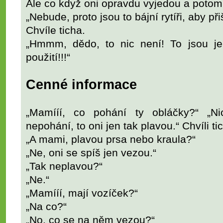
Ale co když oni opravdu vyjedou a potom
„Nebude, proto jsou to bájní rytíři, aby při
Chvíle ticha.
„Hmmm, dědo, to nic není! To jsou jen
použití!!!“
Cenné informace
„Mamííí, co pohání ty obláčky?“ „Ni
nepohání, to oni jen tak plavou.“ Chvíli ti
„A mami, plavou prsa nebo kraula?“
„Ne, oni se spíš jen vezou.“
„Tak neplavou?“
„Ne.“
„Mamííí, mají vozíček?“
„Na co?“
„No, co se na něm vezou?“