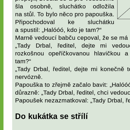
šla osobně, sluchátko odložila
na stůl. To bylo něco pro papouška.
Připochodoval ke sluchátku
a spustil: „Halóóó, kdo je tam?“
Marně vedoucí babču cepoval, že se má 
„Tady Drbal, ředitel, dejte mi vedou
rozkošnou opeříčkovanou hlavičkou a
tam?“
„Tady Drbal, ředitel, dejte mi konečně 
nervózně.
Papouška to zřejmě začalo bavit: „Halóóó
důrazně: „Tady Drbal, ředitel, chci vedou
Papoušek nezazmatkoval: „Tady Drbal, řed
Do kukátka se střílí