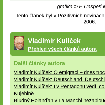
grafika © E.Casperi
Tento článek byl v Pozitivních novinách
2006.
Vladimír Kulíček
Přehled všech článků autora
Další články autora
Vladimír Kulíček: O emigraci – dnes troc
Vladimír Kulíček: Deutschland, Deutschla
Vladimír Kulíček: I v Pentagonu vědí, c
Kujebině
Bludný Holanďan v La Manchi nezabloud