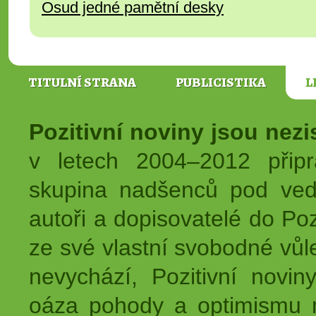
Osud jedné pamětní desky
TITULNÍ STRANA
PUBLICISTIKA
L
Pozitivní noviny jsou nez
v letech 2004–2012 přip
skupina nadšenců pod ved
autoři a dopisovatelé do Pozi
ze své vlastní svobodné vůl
nevychází, Pozitivní novin
oáza pohody a optimismu na