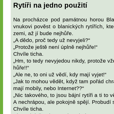
Rytíři na jedno použití
Na procházce pod památnou horou Bla
vnukovi pověst o blanických rytířích, k
zemi, až jí bude nejhůře.
„A dědo, proč tedy už nevyjeli?“
„Protože ještě není úplně nejhůře!“
Chvíle ticha.
„Hm, to tedy nevyjedou nikdy, protože vž
hůře!!“
„Ale ne, to oni už vědí, kdy mají vyjet!“
„Jak to mohou vědět, když tam pořád chráp
mají mobily, nebo Internet??“
„Nic takového, to jsou bájní rytíři a ti to 
A nechrápou, ale pokojně spějí. Probudí s
Chvíle ticha.