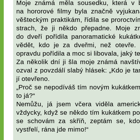
Moje známá měla sousedku, která v b
na hororové filmy byla značně vyjukan
věšteckým praktikám, řídila se proroctv
strach, že ji někdo přepadne. Moje zn
do dveří pořídila panoramatické kukát
vědět, kdo je za dveřmi, než otevře.
opravdu pořídila a moc si libovala, jaký 
Za několik dní ji šla moje známá navštív
ozval z povzdálí slabý hlásek: „Kdo je ta
jí otevřeno.
„Proč se nepodíváš tím novým kukátkem
to já?“
Nemůžu, já jsem včera viděla americ
vždycky, když se někdo tím kukátkem podí
se schovám za skříň, zeptám se, kdo
vystřelí, rána jde mimo!“