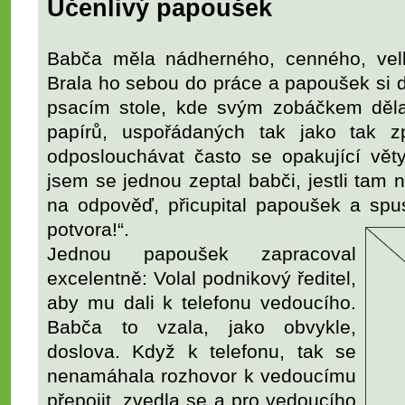
Učenlivý papoušek
Babča měla nádherného, cenného, vel
Brala ho sebou do práce a papoušek si d
psacím stole, kde svým zobáčkem děla
papírů, uspořádaných tak jako tak z
odposlouchávat často se opakující vět
jsem se jednou zeptal babči, jestli tam
na odpověď, přicupital papoušek a spus
potvora!“.
Jednou papoušek zapracoval
excelentně: Volal podnikový ředitel,
aby mu dali k telefonu vedoucího.
Babča to vzala, jako obvykle,
doslova. Když k telefonu, tak se
nenamáhala rozhovor k vedoucímu
přepojit, zvedla se a pro vedoucího