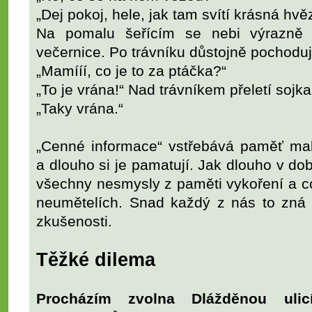
„Dej pokoj, hele, jak tam svítí krásná hvě
Na pomalu šeřícím se nebi výrazně 
večernice. Po trávníku důstojně pochoduj
„Mamííí, co je to za ptáčka?“
„To je vrána!“ Nad trávníkem přeletí sojka.
„Taky vrána.“
„Cenné informace“ vstřebává paměť malý
a dlouho si je pamatují. Jak dlouho v do
všechny nesmysly z paměti vykoření a co 
neumětelích. Snad každý z nás to zná 
zkušenosti.
Těžké dilema
Procházím zvolna Dlážděnou ulic