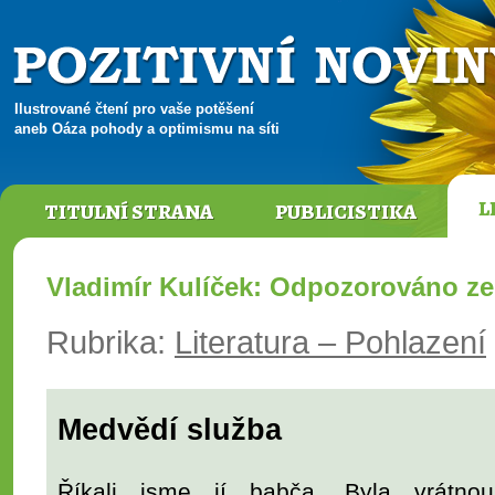
Ilustrované čtení pro vaše potěšení
aneb Oáza pohody a optimismu na síti
L
TITULNÍ STRANA
PUBLICISTIKA
Vladimír Kulíček: Odpozorováno ze
Rubrika:
Literatura – Pohlazení
Medvědí služba
Říkali jsme jí babča. Byla vrátno