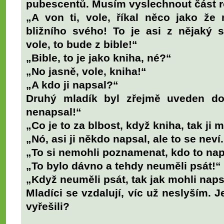
pubescentů. Musím vyslechnout část 
„A von ti, vole, říkal něco jako ž
bližního svého! To je asi z nějaký 
vole, to bude z bible!“
„Bible, to je jako kniha, né?“
„No jasně, vole, kniha!“
„A kdo ji napsal?“
Druhý mladík byl zřejmě uveden do
nenapsal!“
„Co je to za blbost, když kniha, tak ji
„Nó, asi ji někdo napsal, ale to se neví
„To si nemohli poznamenat, kdo to na
„To bylo dávno a tehdy neuměli psát!“
„Když neuměli psát, tak jak mohli nap
Mladíci se vzdalují, víc už neslyším. 
vyřešili?