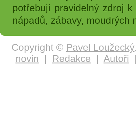
potřebují pravidelný zdroj k 
nápadů, zábavy, moudrých m
Copyright ©
Pavel Loužecký
novin
|
Redakce
|
Autoři