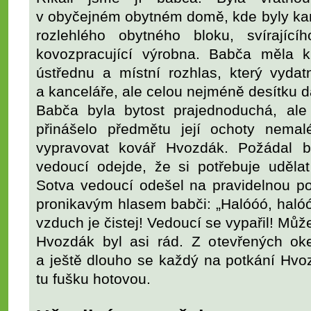
v obyčejném obytném domě, kde byly kanc
rozlehlého obytného bloku, svírajíc
kovozpracující výrobna. Babča měla k 
ústřednu a místní rozhlas, který vydat
a kanceláře, ale celou nejméně desítku d
Babča byla bytost prajednoduchá, ale
přinášelo předmětu její ochoty nema
vypravovat kovář Hvozdák. Požádal b
vedoucí odejde, že si potřebuje uděla
Sotva vedoucí odešel na pravidelnou po
pronikavým hlasem babči: „Halóóó, haló
vzduch je čistej! Vedoucí se vypařil! Může
Hvozdák byl asi rád. Z otevřených ok
a ještě dlouho se každý na potkání Hvoz
tu fušku hotovou.