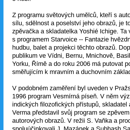
Z programu světových umělců, kteří s auto
sílu, sdělnost a poselství jeho obrazů, je
zpěvačka a skladatelka Yoshié Ichige. Ta
s programem Starvoice -- Fantazie hvězdn
hudbu, balet a projekci těchto obrazů. D
publikum ve Vídni, Bernu, Mnichově, Basil
Yorku, Římě a do roku 2006 má putovat po
směřujícím k mravním a duchovním základ
V podobném zaměření byl uveden v Pražsk
1996 program Vesmírná píseň. V něm výz
indických filozofických přístupů, skladatel
Verma představil svůj program se zpěvem,
autorových obrazů. V režii S. Vaňka a pr
spoluúčinkovali J. Mazánek a Subhash Sa