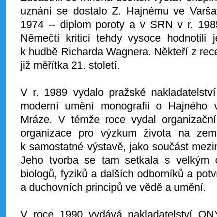
uznání se dostalo Z. Hajnému ve Varša
1974 -- diplom poroty a v SRN v r. 19
Němečtí kritici tehdy vysoce hodnotili j
k hudbě Richarda Wagnera. Někteří z recen
již měřítka 21. století.
V r. 1989 vydalo pražské nakladatels
moderní umění monografii o Hajného v
Mráze. V témže roce vydal organizačn
organizace pro výzkum života na zem
k samostatné výstavě, jako součást mezi
Jeho tvorba se tam setkala s velkým 
biologů, fyziků a dalších odborníků a potv
a duchovních principů ve vědě a umění.
V roce 1990 vydává nakladatelství ON