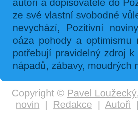
autoři a dopisovatelé do Pozi
ze své vlastní svobodné vůl
nevychází, Pozitivní novin
oáza pohody a optimismu na
potřebují pravidelný zdroj k 
nápadů, zábavy, moudrých m
Copyright ©
Pavel Loužecký
novin
|
Redakce
|
Autoři