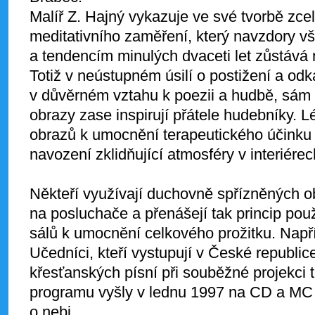
Malíř Z. Hajný vykazuje ve své tvorbě zce
meditativního zaměření, který navzdory 
a tendencím minulých dvaceti let zůstává
Totiž v neústupném úsilí o postižení a od
v důvěrném vztahu k poezii a hudbě, sám 
obrazy zase inspirují přátele hudebníky. Lé
obrazů k umocnění terapeutického účinku 
navození zklidňující atmosféry v interiére
Někteří využívají duchovně spřízněných 
na posluchače a přenášejí tak princip použ
sálů k umocnění celkového prožitku. Např
Učedníci, kteří vystupují v České republi
křesťanských písní při souběžné projekci t
programu vyšly v lednu 1997 na CD a MC
o nebi.