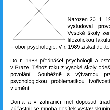
Narozen 30. 1. 1
vystudoval prov
Vysoké školy ze
filozofickou fakul
-- obor psychologie. V r. 1989 získal doktor
Do r. 1983 přednášel psychologii a est
v Praze. Téhož roku z vysoké školy odeše
povolání. Souběžně s výtvarnou pr
psychologickou problematikou tvořivost
v umění.
Doma a v zahraničí měl doposud třiad
Zúčastnil se mnoha desítek výstav skupi