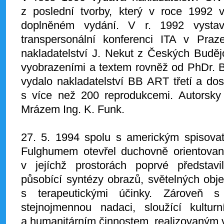
z poslední tvorby, který v roce 1992
doplněném vydání. V r. 1992 vysta
transpersonální konferenci ITA v Pra
nakladatelství J. Nekut z Českých Buděj
vyobrazeními a textem rovněž od PhDr. 
vydalo nakladatelství BB ART třetí a dos
s více než 200 reprodukcemi. Autorsky 
Mrázem Ing. K. Funk.
27. 5. 1994 spolu s americkým spisov
Fulghumem otevřel duchovně orientovan
v jejíchž prostorách poprvé představil
působící syntézy obrazů, světelných obje
s terapeutickými účinky. Zároveň s 
stejnojmennou nadaci, sloužící kultu
a humanitárním činnostem, realizovaným v 