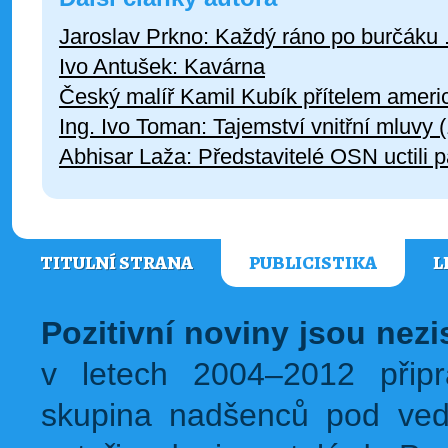
Jaroslav Prkno: Každý ráno po burčáku .
Ivo Antušek: Kavárna
Český malíř Kamil Kubík přítelem americ
Ing. Ivo Toman: Tajemství vnitřní mluvy (
Abhisar Laža: Představitelé OSN uctili
TITULNÍ STRANA
PUBLICISTIKA
L
Pozitivní noviny jsou nez
v letech 2004–2012 přip
skupina nadšenců pod ved