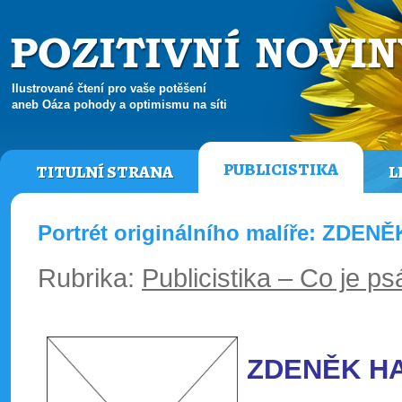
Ilustrované čtení pro vaše potěšení
aneb Oáza pohody a optimismu na síti
PUBLICISTIKA
TITULNÍ STRANA
L
Portrét originálního malíře: ZDEN
Rubrika:
Publicistika – Co je ps
ZDENĚK H