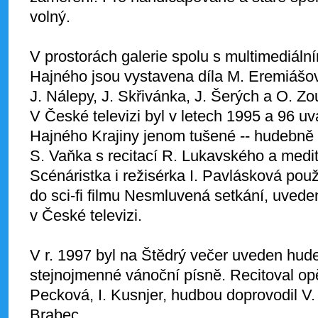
volný.
V prostorách galerie spolu s multimediál
Hajného jsou vystavena díla M. Eremiášové,
J. Nálepy, J. Skřivánka, J. Šerých a O. Zo
V České televizi byl v letech 1995 a 96 uv
Hajného Krajiny jenom tušené -- hudebně 
S. Vaňka s recitací R. Lukavského a medit
Scénáristka i režisérka I. Pavlásková pou
do sci-fi filmu Nesmluvená setkání, uved
v České televizi.
V r. 1997 byl na Štědrý večer uveden hude
stejnojmenné vánoční písně. Recitoval op
Pecková, I. Kusnjer, hudbou doprovodil V.
Brabec.