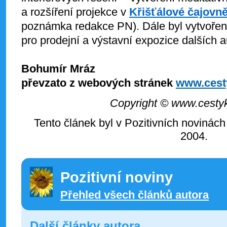
a rozšíření projekce v
Křišťálové čajovn
poznámka redakce PN). Dále byl vytvořen 
pro prodejní a výstavní expozice dalších a
Bohumír Mráz
převzato z webových stránek
www.cest
Copyright © www.cestyk
Tento článek byl v Pozitivních novinách
2004.
Pozitivní noviny
Přehled všech článků autora
Další články autora