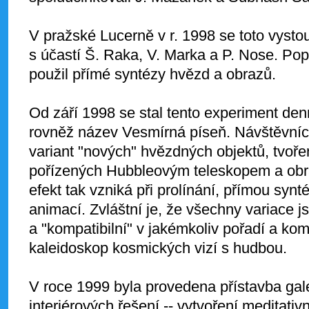
V pražské Lucerně v r. 1998 se toto vysto
s účastí Š. Raka, V. Marka a P. Nose. Popr
použil přímé syntézy hvězd a obrazů.
Od září 1998 se stal tento experiment de
rovněž název Vesmírná píseň. Návštěvníci
variant "nových" hvězdných objektů, tvo
pořízených Hubbleovým teleskopem a obr
efekt tak vzniká při prolínání, přímou syn
animací. Zvláštní je, že všechny variace j
a "kompatibilní" v jakémkoliv pořadí a ko
kaleidoskop kosmických vizí s hudbou.
V roce 1999 byla provedena přístavba gal
interiérových řešení -- vytvoření meditativ