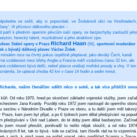
poledne se sešli, aby si popovídali, ve Šrobárově ulici na Vinohradech,
Jany“, tři příznivci dálkového plavání –
rd patří k předním operním pěvcům naší opery, se bezpochyby zasloužil jeho
aryton, herecký talent, muzikálnost a jeho atraktivní zjev.
Richard Haan
pěvec Státní opery v Praze
(56),
sportovní moderátor
ek
a
bývalý dálkový plavec Václav Židek
.
 minulém roce na čtvrtý pokus úspěšně přeplaval, jako devátý Čech, kanál
má vzdálenost mezi břehy Anglie a Francie měří vzdušnou čarou 32 km, ale
ná vzdálenost bývá delší, neboť plavce unášejí mořské proudy a vlny. V ten
známila, že uplaval zhruba 42 km v čase 14 hodin a sedm minut.
icharde, našim čtenářům sdělit něco o sobě, a tak více přiblížit svo
ý kůň. Od roku 1970, hned po skončení základní vojenské služby, jsem začal
orchestrem Jana Kvardy. Později roku 1972 jsem nastoupil do operního sboru
dnu sezónu v Národním Divadle v Praze ve sboru, a tu další jsem měl takový
 Praze, kam jsem byl přijat, a po 6 týdnech jsem dělal předzpívání na popud
 předzpívání v Ústi nad Labem, do té doby jsem dělal basbaryton. Začínal
u jsem musel přerušit, poněvadž to nešlo nějak sloučit, a od roku 1974
 krásných 8 let, tak to bývá - kde se začíná, tam člověk rád na to vzpomíná.
eré z nich, k nimž jsem se pořád vracel, jako například Scarpia v Tosce,