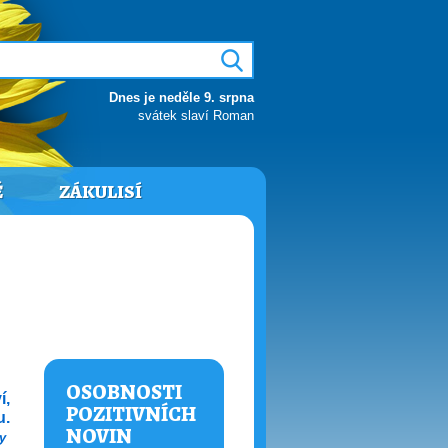
Dnes je neděle 9. srpna
svátek slaví Roman
Ě
ZÁKULISÍ
OSOBNOSTI
í,
POZITIVNÍCH
u.
NOVIN
y