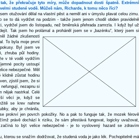
tak, že překračuje tyto míry, může dopadnout dosti špatně. Extrémní
e velmi studené vodě. Můžeš nám, Richarde, k tomu něco říci?
jsem otužování dělal na vlastní pěst a neměl ani v úmyslu plavat celou zimu.
ho se to dá vydržet na podzim - takže jsem jenom chodil obden pravidelně
i, vydržel jsem do listopadu, než brněnská přehrada zamrzla. I když byl už
odejít. Tak jsem ho prolámal a proháněl jsem se v „bazénku“,
který jsem s
eměl žádné zkušenosti
l. To byla moje první
 pokusy. Byl jsem ve
, zhruba půl hodiny.
 že v té vodě vydržím
jemné pocity ustoupí
 velice nebezpečné. Měl
 klidně zůstat hodinu
en, zjistil jsem, že si
 nefungují, nezapnu si
m nějak nastrkal. Celé
alší věcí je, když se
mžitě se krev nahrne
bky, aby je chránila,
e se prokrví jen povrch pokožky. No a pak to funguje tak, že mozek férově
, čímž právě dochází k riziku, že sám přestává fungovat, logicky uvažovat,
 začíná to být velice nebezpečné - je to vyslovený hazard se zdravím
, kterou se snažím dodržovat, že studená voda je jako lék. Pochopitelně má