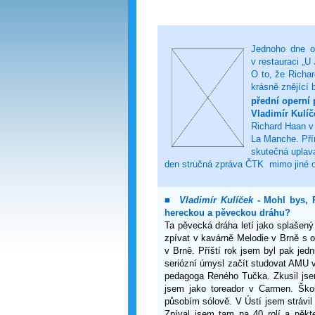
Jednoho dne od
v restauraci „U
O to, že Richa
krásně znějící b
přední operní 
Vladimír Kulíč
Richard Haan v
La Manche. Pří
skutečná uplava
den stručná zpráva ČTK mimo jiné o
■
Vladimír Kulíček
- Mohl bys, R
hereckou a pěveckou dráhu?
Ta pěvecká dráha letí jako splašen
zpívat v kavárně Melodie v Brně s 
v Brně. Příští rok jsem byl pak je
seriózní úmysl začít studovat AMU v
pedagoga Reného Tučka. Zkusil jsem
jsem jako toreador v Carmen. Škol
působím sólově. V Ústí jsem strávil
Zpíval jsem tam na 40 rolí a někt