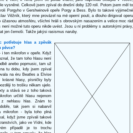
le vysněné. Celkově jsem zpíval do dnešní doby 120 rolí. Potom jsem měl to
í roli Porgyho v Gershwinově opeře Porgy a Bess. Bylo to takové výjimečné
clav Věžník, který mne provázel na mé operní pouti, a dlouho dirigoval operu
lo úžasnou atmosféru, všichni hráli s obrovským nasazením a velice moc rád
není možné tuto operu nikde uvést. Jsou u ní problémy s autorskými právy,
at jen černoši. Takže jakýsi rasismus naruby.
c potřebuje hlas a zpěvák
du pěvce?
- i ten mikrofon v opeře. Když
oznal, že tam toho hlasu není
 hudbě anebo popmusic, tam už
na tu dobu, kdy jsem zpíval
vala na éru Beatles a Elvise
 krásné hlasy, písničky byly
ozději to trošku někam ujelo.
xty a stává se z toho taková
ikrofon určitě hlasu nejenom
i z nehlasu hlas. Znám to
dobře, tak jsem si nabarvil
 mikrofon - byla toho plná
kal, když jsme zpívali takové
ranstvích, jako ve Vídni, kde
vém případě je to trochu