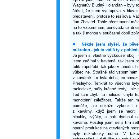
Wagnerův Bludný Holanďan – byly ro
štěstí, že jsem vystupoval v hlavn
představení, protože to režíroval Vá
Jan Zbavitel. Tohle představení mě
na to vzpomínám, poněvadž už dnes 
a tak ji mohou v současné době zpív
■
Někde jsem slyšel, že pěve
mi
krofon - jak to vidíš ty z pohle
Já jsem si vlastně vyzkoušel obojí 
jsem začínal v kavárně, tak jsem p
tolik zapotřebí, tak jako v taneční
vůbec ne. Strašně rád vzpomínám 
v kavárně. To byla doba, co navazo
Presleyho. Tenkrát to všechno byly
melodické, měly krásné texty, ale p
Teď tam chybí ta melodie, chybí te
monotónní záležitost. Takže ten m
pomůže, ale dokáže vykouzlit 
z kavárny, když jsem se necítil 
hloubky, výšky, a pak dýchnul na
kavárna. Později jsem se s tím set
operní produkce na otevřených prost
byly mikrofonky nutné. V tako