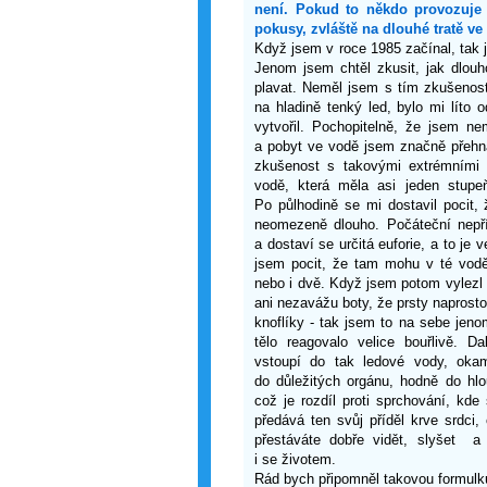
není. Pokud to někdo provozuje 
pokusy, zvláště na dlouhé tratě v
Když jsem v roce 1985 začínal, tak 
Jenom jsem chtěl zkusit, jak dlou
plavat. Neměl jsem s tím zkušenost
na hladině tenký led, bylo mi líto 
vytvořil. Pochopitelně, že jsem n
a pobyt ve vodě jsem značně přehna
zkušenost s takovými extrémními
vodě, která měla asi jeden stupeň
Po půlhodině se mi dostavil pocit,
neomezeně dlouho. Počáteční nepří
a dostaví se určitá euforie, a to je
jsem pocit, že tam mohu v té vodě
nebo i dvě. Když jsem potom vylezl v
ani nezavážu boty, že prsty naprosto
knoflíky - tak jsem to na sebe jeno
tělo reagovalo velice bouřlivě. D
vstoupí do tak ledové vody, oka
do důležitých orgánu, hodně do hlou
což je rozdíl proti sprchování, kd
předává ten svůj příděl krve srdci
přestáváte dobře vidět, slyšet a
i se životem.
Rád bych připomněl takovou formulku