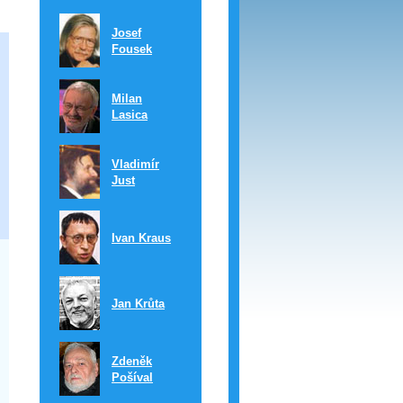
Josef
Fousek
Milan
Lasica
Vladimír
Just
Ivan Kraus
u
Jan Krůta
Zdeněk
Pošíval