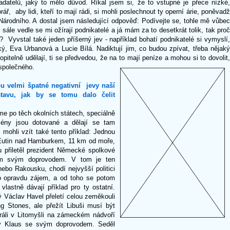
adatelů, jaký to mělo důvod. Říkal jsem si, že to vstupné je přece nízké,
ř, aby lidi, kteří to mají rádi, si mohli poslechnout ty operní árie, poněvadž
Národního. A dostal jsem následující odpověď: Podívejte se, tohle mě vůbec
ále vedle se mi ožírají podnikatelé a já mám za to desetkrát tolik, tak proč
? Vyvstal také jeden příšerný jev - například bohatí podnikatelé si vymyslí,
ý, Eva Urbanová a Lucie Bílá. Nadiktují jim, co budou zpívat, třeba nějaký
opitelně udělají, ti se předvedou, že na to mají peníze a mohou si to dovolit,
 společného.
u velmi špatné negativní jevy naší
stavu, jak by se tomu dalo čelit
me po těch okolních státech, speciálně
ény jsou dotované a dělají se tam
i mohli vzít také tento příklad: Jednou
Eutin nad Hamburkem, 11 km od moře,
 přiletěl prezident Německé spolkové
m svým doprovodem. V tom je ten
ebo Rakousku, chodí nejvyšší politici
o opravdu zájem, a od toho se potom
 vlastně dávají příklad pro ty ostatní.
ý Václav Havel přeletí celou zeměkouli
ng Stones, ale přežít Libuši musí být
hráli v Litomyšli na zámeckém nádvoří
av Klaus se svým doprovodem. Seděl