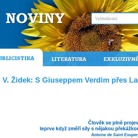
UBLICISTIKA
LITERATURA
EXKLUZIVN
- V. Židek: S Giuseppem Verdim přes La
Člověk se plně projev
teprve když změří síly s nějakou překážko
Antoine de Saint Exuper