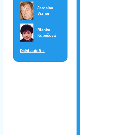
Jaroslav
Vízner
Blanka
Kubešová
Další autoři »