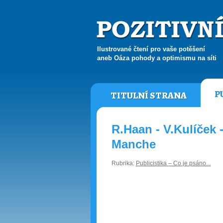
Ilustrované čtení pro vaše potěšení
aneb Oáza pohody a optimismu na síti
P
TITULNÍ STRANA
R.Haan - V.Kulíček 
Manche
Rubrika:
Publicistika – Co je psáno...