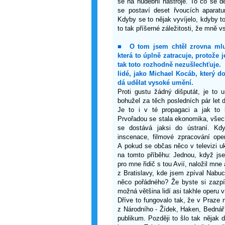
se na hudební nástroje. To co se d
se postaví deset řvoucích aparatur
Kdyby se to nějak vyvíjelo, kdyby to
to tak příšerné záležitosti, že mně v
■
O tom jsem chtěl zrovna mluv
která to úplně zatracuje, protože 
tak toto rozhodně nezušlechťuje.
lidé, jako Michael Kocáb, který d
dá udělat vysoké umění.
Proti gustu žádný dišputát, je to 
bohužel za těch posledních pár let
Je to i v té propagaci a jak to l
Prvořadou se stala ekonomika, všec
se dostává jaksi do ústraní. Kdy
inscenace, filmové zpracování op
A pokud se občas něco v televizi uk
na tomto příběhu: Jednou, když jse
pro mne řidič s tou Avií, naložil mn
z Bratislavy, kde jsem zpíval Nabuc
něco pořádného? Že byste si zazpí
možná většina lidí asi takhle operu 
Dříve to fungovalo tak, že v Praze 
z Národního - Žídek, Haken, Bednář a
publikum. Později to šlo tak nějak