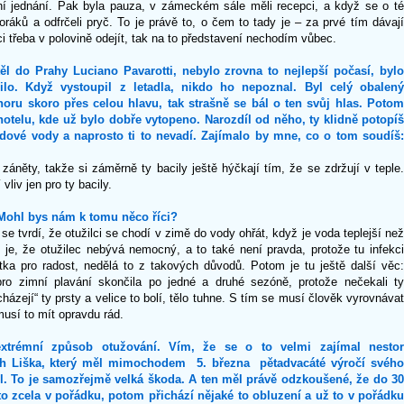
ní jednání. Pak byla pauza, v zámeckém sále měli recepci, a když se o té
oráků a odfrčeli pryč. To je právě to, o čem to tady je – za prvé tím dávají
ci třeba v polovině odejít, tak na to představení nechodím vůbec.
ěl do Prahy Luciano Pavarotti, nebylo zrovna to nejlepší počasí, byl
lo. Když vystoupil z letadla, nikdo ho nepoznal. Byl celý obalený
ru skoro přes celou hlavu, tak strašně se bál o ten svůj hlas. Potom
 hotelu, kde už bylo dobře vytopeno. Narozdíl od něho, ty klidně potopíš
ledové vody a naprosto ti to nevadí. Zajímalo by mne, co o tom soudíš:
záněty, takže si záměrně ty bacily ještě hýčkají tím, že se zdržují v teple.
vliv jen pro ty bacily.
 Mohl bys nám k tomu něco říci?
se tvrdí, že otužilci se chodí v zimě do vody ohřát, když je voda teplejší než
 je, že otužilec nebývá nemocný, a to také není pravda, protože tu infekci
tka pro radost, nedělá to z takových důvodů. Potom je tu ještě další věc:
ro zimní plavání skončila po jedné a druhé sezóně, protože nečekali ty
házejí“ ty prsty a velice to bolí, tělo tuhne. S tím se musí člověk vyrovnávat
musí to mít opravdu rád.
í extrémní způsob otužování. Vím, že se o to velmi zajímal nestor
ch Liška, který měl mimochodem 5. března pětadvacáté výročí svého
l. To je samozřejmě velká škoda. A ten měl právě odzkoušené, že do 30
o zcela v pořádku, potom přichází nějaké to obluzení a už to v pořádku