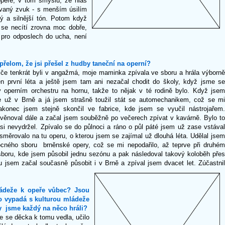
peře, v tom smyslu, že hlas
ovaný zvuk - s menším úsilím
ý a silnější tón. Potom když
 se necítí zrovna moc dobře,
 pro odposlech do ucha, není
řelom, že jsi přešel z hudby taneční na operní?
diče tenkrát byli v angažmá, moje maminka zpívala ve sboru a hrála výborně
en první léta a ještě jsem tam ani nezačal chodit do školy, když jsme se
v operním orchestru na hornu, takže to nějak v té rodině bylo. Když jsem
sme už v Brně a já jsem strašně toužil stát se automechanikem, což se mi
akonec jsem stejně skončil ve fabrice, kde jsem se vyučil nástrojařem.
věnoval dále a začal jsem souběžně po večerech zpívat v kavárně. Bylo to
si nevydržel. Zpívalo se do půlnoci a ráno o půl páté jsem už zase vstával
směrovalo na tu operu, o kterou jsem se zajímal už dlouhá léta. Udělal jsem
cného sboru brněnské opery, což se mi nepodařilo, až teprve při druhém
boru, kde jsem působil jednu sezónu a pak následoval takový koloběh přes
jsem začal současně působit i v Brně a zpíval jsem dvacet let. Zúčastnil
ládeže k opeře vůbec? Jsou
o vypadá s kulturou mládeže
dy jsme každý na něco hráli?
e se děcka k tomu vedla, učilo