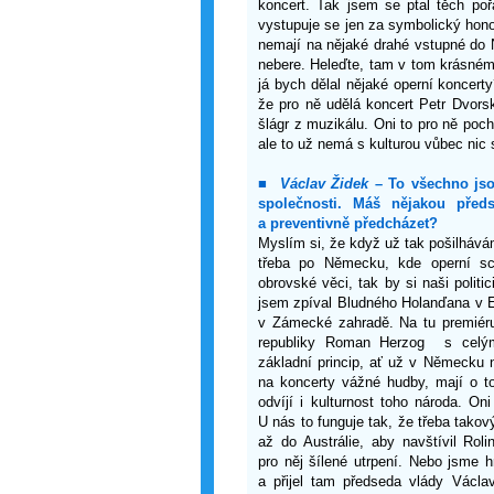
koncert. Tak jsem se ptal těch poř
vystupuje se jen za symbolický honorá
nemají na nějaké drahé vstupné do 
nebere. Heleďte, tam v tom krásném s
já bych dělal nějaké operní koncerty
že pro ně udělá koncert Petr Dvorsk
šlágr z muzikálu. Oni to pro ně poch
ale to už nemá s kulturou vůbec nic
■
Václav Židek
– To všechno jso
společnosti. Máš nějakou před
a preventivně předcházet?
Myslím si, že když už tak pošilhává
třeba po Německu, kde operní sc
obrovské věci, tak by si naši politic
jsem zpíval Bludného Holanďana v 
v Zámecké zahradě. Na tu premiéru
republiky Roman Herzog s celý
základní princip, ať už v Německu n
na koncerty vážné hudby, mají o t
odvíjí i kulturnost toho národa. Oni
U nás to funguje tak, že třeba takov
až do Austrálie, aby navštívil Roli
pro něj šílené utrpení. Nebo jsme 
a přijel tam předseda vlády Václ