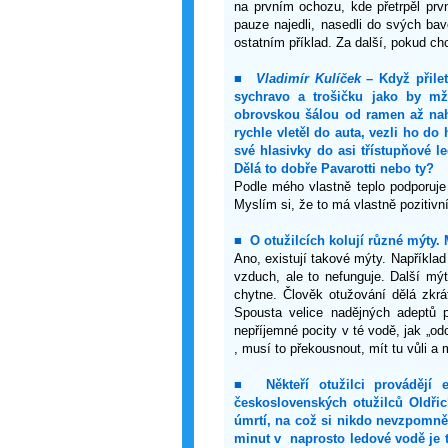
na prvním ochozu, kde přetrpěl prv
pauze najedli, nasedli do svých bav
ostatním příklad. Za další, pokud ch
■
Vladimír Kulíček
– Když přilet
sychravo a trošičku jako by mži
obrovskou šálou od ramen až naho
rychle vletěl do auta, vezli ho do
své hlasivky do asi třístupňové 
Dělá to dobře Pavarotti nebo ty?
Podle mého vlastně teplo podporuje 
Myslím si, že to má vlastně pozitivní 
■
O otužilcích kolují různé mýty.
Ano, existují takové mýty. Například 
vzduch, ale to nefunguje. Další mýt
chytne. Člověk otužování dělá zkrá
Spousta velice nadějných adeptů p
nepříjemné pocity v té vodě, jak „odc
, musí to překousnout, mít tu vůli a 
■
Někteří otužilci prováděj
československých otužilců Oldři
úmrtí, na což si nikdo nevzpomně
minut v naprosto ledové vodě je t