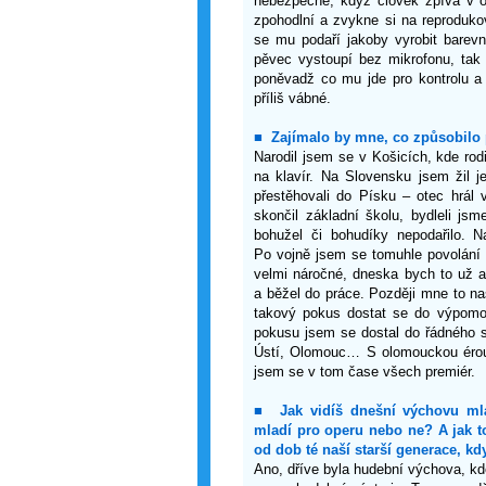
nebezpečné, když člověk zpívá v o
zpohodlní a zvykne si na reproduk
se mu podaří jakoby vyrobit barevn
pěvec vystoupí bez mikrofonu, tak
poněvadž co mu jde pro kontrolu a
příliš vábné.
■
Zajímalo by mne, co způsobilo p
Narodil jsem se v Košicích, kde ro
na klavír. Na Slovensku jsem žil j
přestěhovali do Písku – otec hrál 
skončil základní školu, bydleli j
bohužel či bohudíky nepodařilo. N
Po vojně jsem se tomuhle povolání 
velmi náročné, dneska bych to už a
a běžel do práce. Později mne to na
takový pokus dostat se do výpomo
pokusu jsem se dostal do řádného s
Ústí, Olomouc… S olomouckou érou 
jsem se v tom čase všech premiér.
■
Jak vidíš dnešní výchovu m
mladí pro operu nebo ne? A jak t
od dob té naší starší generace, k
Ano, dříve byla hudební výchova, kd