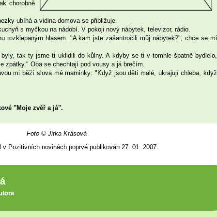
tak chorobně
hezky ubíhá a vidina domova se přibližuje.
kuchyň s myčkou na nádobí. V pokoji nový nábytek, televizor, rádio.
knu rozklepaným hlasem. "A kam jste zašantročili můj nábytek?", chce se mi
yly, tak ty jsme ti uklidili do kůlny. A kdyby se ti v tomhle špatně bydlelo,
ase zpátky." Oba se chechtají pod vousy a já brečím.
vou mi běží slova mé maminky: "Když jsou děti malé, ukrajují chleba, když
ové "Moje zvěř a já".
Foto © Jitka Krásová
l v Pozitivních novinách poprvé publikován 27. 01. 2007.
vá
utora