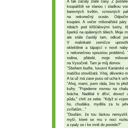
A tak začaly zlaté časy. Z postele
koupaliště se slanou i sladkou vo
barevných květin, vznosných pa
na nekonečný oceán. Odpočine
koupáni. A večer milionářské páry
róbách pod křišťálovými lustry, t
šperků na opálených tělech. Moje m
ale stále častěji tam, odkud jse
V malinkaté zemičce uprostř
okleštěné a tápající v nově naby
s nekonečnou spoustou problémů. 
rodina, přátelé, moje milova
na Vysočině. Tam je můj domov.
"Sbohem buďte, luxusní Kanárské ost
matičko stověžatá. Vítej, děvenko m
A ta už má zase pusu od ucha k uch
"Ahoj, mami, jsem ráda, žes to přež
kufry. "Pojedeme rovnou na chal
brácha. Nadělal ti dříví, dovezl uh
půdu," chrlí ze sebe. "Když si vzpo
ho, chudáka, mydlila za tu je
zvířatům..."
"Doufám, že tou láskou nemyslíš
myší, které se mu v noci rozle
a cpaly se i ke mně do postele?"