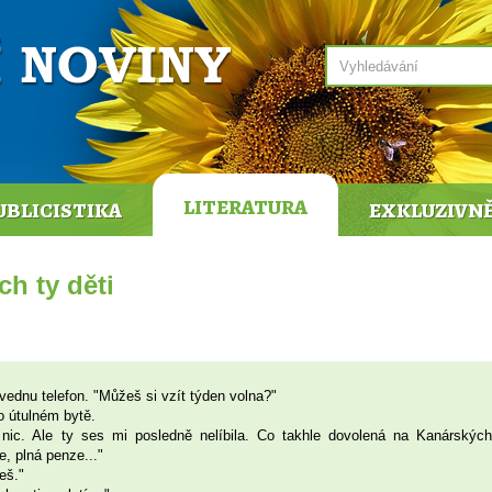
LITERATURA
UBLICISTIKA
EXKLUZIVN
h ty děti
vednu telefon. "Můžeš si vzít týden volna?"
o útulném bytě.
 nic. Ale ty ses mi posledně nelíbila. Co takhle dovolená na Kanárských
, plná penze..."
eš."