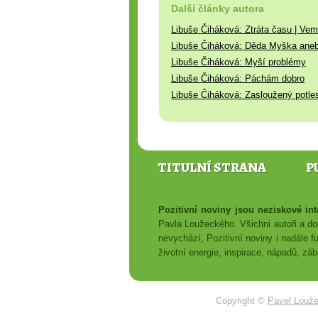
Další články autora
Libuše Čiháková: Ztráta času | Vem 
Libuše Čiháková: Děda Myška ane
Libuše Čiháková: Myší problémy
Libuše Čiháková: Páchám dobro
Libuše Čiháková: Zasloužený potlesk
TITULNÍ STRANA
P
Pozitivní noviny jsou neziskové i
Pavla Loužeckého. Všichni autoři a dop
nevychází, Pozitivní noviny i nadále f
životní energie, inspirace, nápadů, z
Copyright ©
Pavel Louž