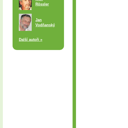
Rössler
Jan
Vodňanský
Další autoři »