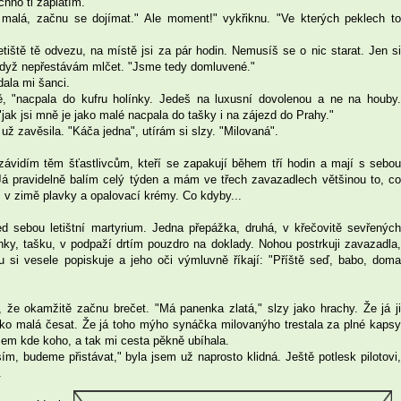
chno ti zaplatím."
malá, začnu se dojímat." Ale moment!" vykřiknu. "Ve kterých peklech to
etiště tě odvezu, na místě jsi za pár hodin. Nemusíš se o nic starat. Jen si
 když nepřestávám mlčet. "Jsme tedy domluvené."
dala mi šanci.
ě, "nacpala do kufru holínky. Jedeš na luxusní dovolenou a ne na houby.
jak jsi mně je jako malé nacpala do tašky i na zájezd do Prahy."
už zavěsila. "Káča jedna", utírám si slzy. "Milovaná".
 závidím těm šťastlivcům, kteří se zapakují během tří hodin a mají s sebou
á pravidelně balím celý týden a mám ve třech zavazadlech většinou to, co
u, v zimě plavky a opalovací krémy. Co kdyby...
ed sebou letištní martyrium. Jedna přepážka, druhá, v křečovitě sevřených
nky, tašku, v podpaží drtím pouzdro na doklady. Nohou postrkuji zavazadla,
 si vesele popiskuje a jeho oči výmluvně říkají: "Příště seď, babo, doma
, že okamžitě začnu brečet. "Má panenka zlatá," slzy jako hrachy. Že já ji
jako malá česat. Že já toho mýho synáčka milovanýho trestala za plné kapsy
jsem kde koho, a tak mi cesta pěkně ubíhala.
ím, budeme přistávat," byla jsem už naprosto klidná. Ještě potlesk pilotovi,
.