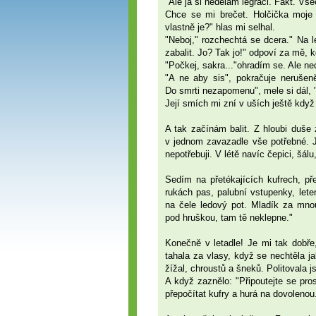
"Ale já si nedělám legraci. Fakt. Vše
Chce se mi brečet. Holčička moje 
vlastně je?" hlas mi selhal.
"Neboj," rozchechtá se dcera." Na l
zabalit. Jo? Tak jo!" odpoví za mě,
"Počkej, sakra..."ohradím se. Ale ne
"A ne aby sis", pokračuje nerušen
Do smrti nezapomenu", mele si dál, "
Její smích mi zní v uších ještě když 
A tak začínám balit. Z hloubi duše
v jednom zavazadle vše potřebné. J
nepotřebuji. V létě navíc čepici, šál
Sedím na přetékajících kufrech, př
rukách pas, palubní vstupenky, lete
na čele ledový pot. Mladík za mnou
pod hruškou, tam tě neklepne."
Konečně v letadle! Je mi tak dobře
tahala za vlasy, když se nechtěla 
žížal, chroustů a šneků. Politovala 
A když zaznělo: "Připoutejte se pros
přepočítat kufry a hurá na dovolenou