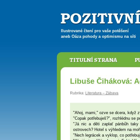
Ilustrované čtení pro vaše potěšení
aneb Oáza pohody a optimismu na síti
TITULNÍ STRANA
P
Libuše Čiháková: Ac
Rubrika:
Literatura – Zábava
"Ahoj, mami," ozve se dcera, když z
"Copak potřebuješ?", rozhlédnu se p
"Já nic a děti zaplať pánbůh taky
ostrovech? Hotel s výhledem na moře
"Nech legrácek a vyklop, co potřebuj