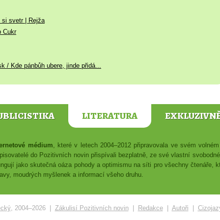
si svetr | Rejža
b Cukr
 / Kde pánbůh ubere, jinde přidá...
UBLICISTIKA
LITERATURA
EXKLUZIVN
nternetové médium
, které v letech 2004–2012 připravovala ve svém voln
isovatelé do Pozitivních novin přispívali bezplatně, ze své vlastní svobodn
ungují jako skutečná oáza pohody a optimismu na síti pro všechny čtenáře, kte
ábavy, moudrých myšlenek a informací všeho druhu.
ecký
, 2004–2026 |
Zákulisí Pozitivních novin
|
Redakce
|
Autoři
|
Cizojaz