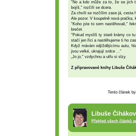
"No a kdo může za to, že se jich 
bojíš," rozčílí se dcera.
Za chvíli se rozčílím zase já, cesta 
Ale pozor. V koupelně nová pračka, 
"Koho jste to sem nastěhovali," ře
brečet.
"Pokud myslíš ty staré krámy co tu b
stačí jen říci a nastěhujeme ti ho z
Když mávám odjíždějícímu autu, hla
jsou velké, ukrajují srdce ..."
„Jo jo," vzdychnu a utřu si slzy.
Z připravované knihy Libuše Čihák
Tento článek by
Libuše Čiháko
Přehled všech článků a