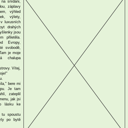
 na snídani,
dou, záplavy
lem, výhled
k, výlety,
 v luxusních
řpyt drahých
yšlenky jsou
m přiletěla.
ed Evropy,
té svobodě,
Tam je moje
ná chalupa
rovy. Vítej,
oje!"
u.
ila," bere mi
upu. Je tam
lí, zateplil
menu, jak jsi
ho lásku ke
 tu spoustu
zly po bytě