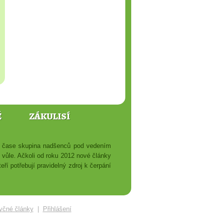
Ě
ZÁKULISÍ
ém čase skupina nadšenců pod vedením
é vůle. Ačkoli od roku 2012 nové články
ří potřebují pravidelný zdroj k čerpání
yčné články
|
Přihlášení