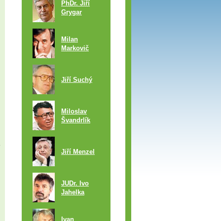
PhDr. Jiří
Grygar
Milan
Markovič
Jiří Suchý
Miloslav
Švandrlík
Jiří Menzel
JUDr. Ivo
Jahelka
Ivan