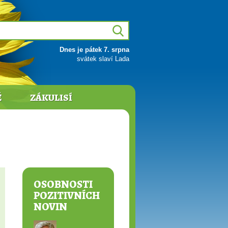
Dnes je pátek 7. srpna
svátek slaví Lada
Ě
ZÁKULISÍ
OSOBNOSTI
POZITIVNÍCH
NOVIN