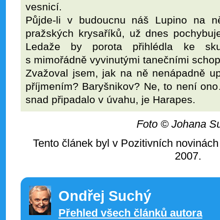
vesnicí.
Půjde-li v budoucnu náš Lupino na ně
pražských krysaříků, už dnes pochybuj
Ledaže by porota přihlédla ke sk
s mimořádně vyvinutými tanečními schop
Zvažoval jsem, jak na ně nenápadně up
příjmením? Baryšnikov? Ne, to není ono
snad připadalo v úvahu, je Harapes.
Foto © Johana S
Tento článek byl v Pozitivních novinách
2007.
Ondřej Suchý
Přehled všech článků autora