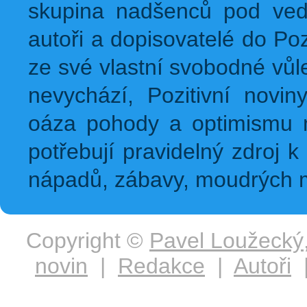
skupina nadšenců pod ved
autoři a dopisovatelé do Pozi
ze své vlastní svobodné vůl
nevychází, Pozitivní novin
oáza pohody a optimismu na
potřebují pravidelný zdroj k 
nápadů, zábavy, moudrých m
Copyright ©
Pavel Loužecký
novin
|
Redakce
|
Autoři