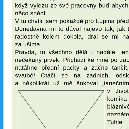
když vylezu ze své pracovny buď abych
něco snědl.
V tu chvíli jsem pokaždé pro Lupina př
Donedávna mi to dával najevo tak, jak t
radostně kolem dokola, dral se mi na 
za ušima.
Pravda, to všechno dělá i nadále, jen
nečekaný prvek. Přichází ke mně po zad
natáhne přední packy a začne tančit
svatbě! Otáčí se na zadních, ods
a několikrát už mě šokoval „tanečními
v živ
komik
blázniv
neznáte
Tuhle 