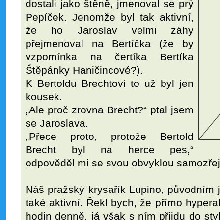
dostali jako štěně, jmenoval se prý
Pepíček. Jenomže byl tak aktivní,
že ho Jaroslav velmi záhy
přejmenoval na Bertíčka (že by
vzpomínka na čertíka Bertíka
Štěpánky Haničincové?).
K Bertoldu Brechtovi to už byl jen
kousek.
„Ale proč zrovna Brecht?“ ptal jsem
se Jaroslava.
„Přece proto, protože Bertold
Brecht byl na herce pes,“
odpověděl mi se svou obvyklou samozřej
Náš pražský krysařík Lupino, původním 
také aktivní. Řekl bych, že přímo hypera
hodin denně, já však s ním přijdu do sty