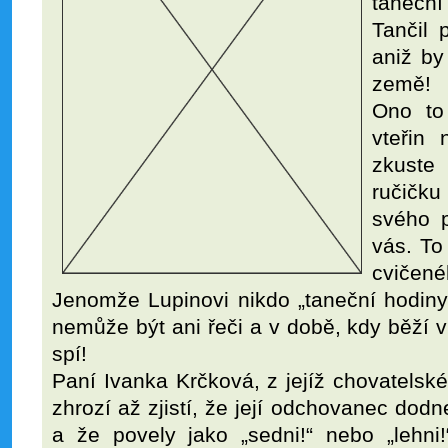
taneční
Tančil 
aniž by
země!
Ono to
vteřin
zkuste
ručičk
svého p
vás. To
cvičené
Jenomže Lupinovi nikdo „taneční hodiny
nemůže být ani řeči a v době, kdy běží v
spí!
Paní Ivanka Krčková, z jejíž chovatels
zhrozí až zjistí, že její odchovanec dod
a že povely jako „sedni!“ nebo „lehni