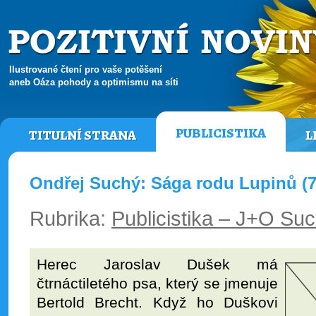
Ilustrované čtení pro vaše potěšení
aneb Oáza pohody a optimismu na síti
PUBLICISTIKA
TITULNÍ STRANA
L
Ondřej Suchý: Sága rodu Lupinů (7
Rubrika:
Publicistika – J+O Su
Herec Jaroslav Dušek má
čtrnáctiletého psa, který se jmenuje
Bertold Brecht. Když ho Duškovi