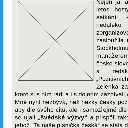
Nejen já, 
letos hos
setkání 
nedaleko
zorganiz
zasloužila
Stockhol
manažerem
česko-s
a redak
„Pozitivní
Zelenka za
které si s ním rádi a i s dojetím zazpívali 
Mně nyní nezbývá, než hezky česky požá
aby dle svého citu, ale i samozřejmě dle
se ujali
„švédské výzvy“
a přispěli ta
jehož „Ta naše písnička česká“ se stala