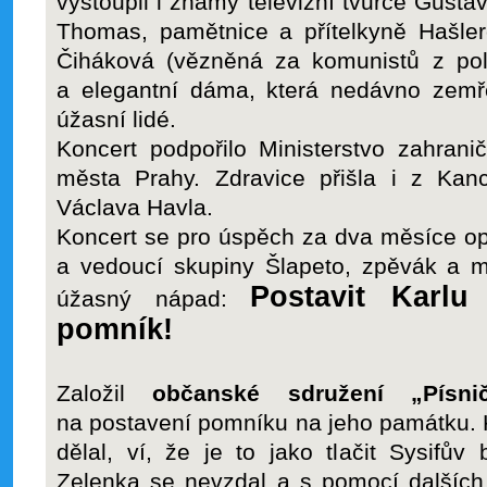
vystoupil i známý televizní tvůrce Gustav
Thomas, pamětnice a přítelkyně Hašler
Čiháková (vězněná za komunistů z poli
a elegantní dáma, která nedávno zemře
úžasní lidé.
Koncert podpořilo Ministerstvo zahrani
města Prahy. Zdravice přišla i z Kanc
Václava Havla.
Koncert se pro úspěch za dva měsíce o
a vedoucí skupiny Šlapeto, zpěvák a m
Postavit Karlu
úžasný nápad:
pomník!
Založil
občanské sdružení „Písnič
na postavení pomníku na jeho památku.
dělal, ví, že je to jako tlačit Sysifův
Zelenka se nevzdal a s pomocí dalších 