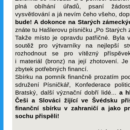
plná obíhání úřadů, psaní žádostí
vysvětlování a já nevím čeho všeho, dop
bude! A dokonce na
Starých zámecký
znáte tu Hašlerovu písničku „Po Starých
Takže místo je opravdu patřičné. Byla 
soutěž pro výtvarníky na nejlepší s
rozhodnout se pro vítězný příspěv
i materiál (bronz) na její zhotovení. J
zbytek potřebných financí.
Sbírku na pomník finančně prozatím pod
sdružení Písničkář, Konfederace polit
Bratský, další význační dobří lidé...
a h
Češi a Slováci žijící ve Švédsku př
finanční sbírku v zahraničí a jako 
sochu přispěli!