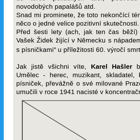
novodobých papalášů atd.
Snad mi prominete, že toto nekončící t
něco o jedné velice pozitivní skutečnosti.
Před šesti lety (ach, jak ten čas běží
Vašek Židek žijící v Německu s nápade
s písničkami" u příležitosti 60. výročí smr
Jak jistě všichni víte,
Karel Hašler
by
Umělec - herec, muzikant, skladatel,
písniček, převážně o své milované Praz
umučili v roce 1941 nacisté v koncentra