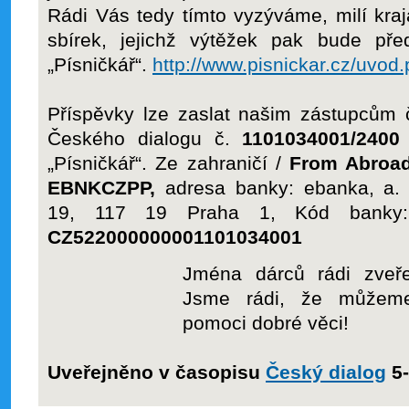
Rádi Vás tedy tímto vyzýváme, milí kra
sbírek, jejichž výtěžek pak bude př
„Písničkář“.
http://www.pisnickar.cz/uvod
Příspěvky lze zaslat našim zástupcům 
Českého dialogu č.
1101034001/2400
„Písničkář“. Ze zahraničí /
From Abroad
EBNKCZPP,
adresa banky: ebanka, a. 
19, 117 19 Praha 1, Kód bank
CZ522000000001101034001
Jména dárců rádi zveř
Jsme rádi, že můžem
pomoci dobré věci!
Uveřejněno v časopisu
Český dialog