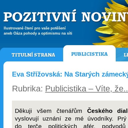
Ilustrované čtení pro vaše potěšení
aneb Oáza pohody a optimismu na síti
PUBLICISTIKA
TITULNÍ STRANA
L
Eva Střížovská: Na Starých zámeck
Rubrika:
Publicistika – Víte, že.
Děkuji všem čtenářům
Českého dia
vyslovují uznání ze mé úvodníky. Prý 
do terče politických afér, podvodů