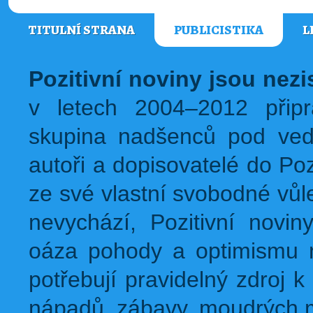
TITULNÍ STRANA
PUBLICISTIKA
L
Pozitivní noviny jsou nez
v letech 2004–2012 přip
skupina nadšenců pod ved
autoři a dopisovatelé do Pozi
ze své vlastní svobodné vůl
nevychází, Pozitivní novin
oáza pohody a optimismu na
potřebují pravidelný zdroj k 
nápadů, zábavy, moudrých m