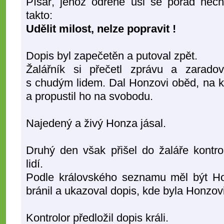
Písař, jehož odřené uši se pořád necht
takto:
Udělit milost, nelze popravit !
Dopis byl zapečetěn a putoval zpět.
Žalářník si přečetl zprávu a zaradov
s chudým lidem. Dal Honzovi oběd, na k
a propustil ho na svobodu.
Najedený a živý Honza jásal.
Druhý den však přišel do žaláře kontrol
lidí.
Podle královského seznamu měl být Ho
bránil a ukazoval dopis, kde byla Honzov
Kontrolor předložil dopis králi.