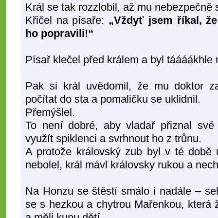
Král se tak rozzlobil, až mu nebezpečně s
Křičel na písaře:
„Vždyť jsem říkal, že
ho popravili!“
Písař klečel před králem a byl táááákhle 
Pak si král uvědomil, že mu doktor za
počítat do sta a pomaličku se uklidnil.
Přemýšlel.
To není dobré, aby vladař přiznal své
využít spiklenci a svrhnout ho z trůnu.
A protože královský zub byl v té době u
nebolel, král mávl královsky rukou a necha
Na Honzu se štěstí smálo i nadále – seh
se s hezkou a chytrou Mařenkou, která 
a měli kupu dětí.