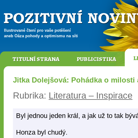
Ilustrované čtení pro vaše potěšení
aneb Oáza pohody a optimismu na síti
L
TITULNÍ STRANA
PUBLICISTIKA
Jitka Dolejšová: Pohádka o milosti
Rubrika:
Literatura – Inspirace
Byl jednou jeden král, a jak už to tak bý
Honza byl chudý.