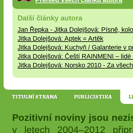
Další články autora
Jan Řepka - Jitka Dolejšová: Písně, kol
Jitka Dolejšová: Aptek = Artěk
Jitka Dolejšová: Kuchyň / Galanterie v 
Jitka Dolejšová: Čeští RAINMENI – lidé
Jitka Dolejšová: Norsko 2010 - Za všech
TITULNÍ STRANA
PUBLICISTIKA
L
Pozitivní noviny jsou nez
v letech 2004–2012 přip