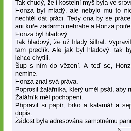
Tak chudý, že i kostelní myš byla ve sro
Honza byl mladý, ale nebylo mu to nic
nechtěl dát práci. Tedy ona by se prác
ani kuře zadarmo nehrabe a Honza potře
Honza byl hladový.
Tak hladový, že už hlady šilhal. Vypravi
tam preclík. Ale jak byl hladový, tak b
lehce chytili.
Šup s ním do vězení. A teď se, Honzo
nemine.
Honza znal svá práva.
Poprosil žalářníka, který uměl psát, aby 
Žalářník měl pochopení.
Připravil si papír, brko a kalamář a 
dopis.
Žádost byla adresována samotnému panu 