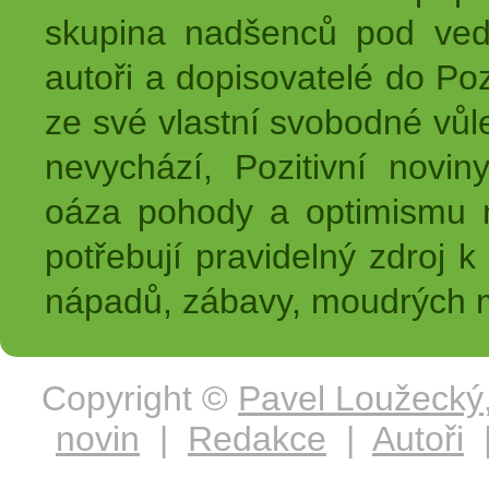
skupina nadšenců pod ved
autoři a dopisovatelé do Pozi
ze své vlastní svobodné vůl
nevychází, Pozitivní novin
oáza pohody a optimismu na
potřebují pravidelný zdroj k 
nápadů, zábavy, moudrých m
Copyright ©
Pavel Loužecký
novin
|
Redakce
|
Autoři