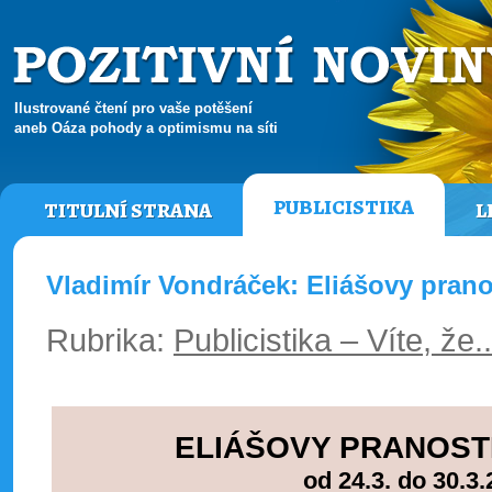
Ilustrované čtení pro vaše potěšení
aneb Oáza pohody a optimismu na síti
PUBLICISTIKA
TITULNÍ STRANA
L
Vladimír Vondráček: Eliášovy pranos
Rubrika:
Publicistika – Víte, že.
ELIÁŠOVY PRANOST
od 24.3. do 30.3