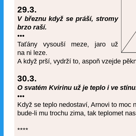
29.3.
V březnu když se práší, stromy
brzo raší.
•••
Taťány vysouší meze, jaro už
na ni leze.
A když prší, vydrží to, aspoň vzejde pěkn
30.3.
O svatém Kvirinu už je teplo i ve stínu
•••
Když se teplo nedostaví, Arnovi to moc 
bude-li mu trochu zima, tak teplomet na
****