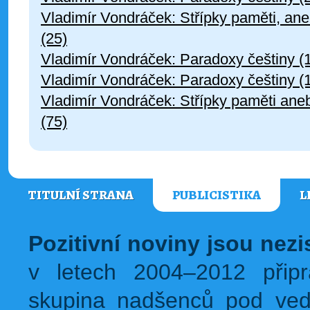
Vladimír Vondráček: Střípky paměti, an
(25)
Vladimír Vondráček: Paradoxy češtiny (
Vladimír Vondráček: Paradoxy češtiny (
Vladimír Vondráček: Střípky paměti ane
(75)
TITULNÍ STRANA
PUBLICISTIKA
L
Pozitivní noviny jsou nez
v letech 2004–2012 přip
skupina nadšenců pod ved