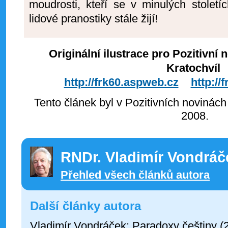
moudrosti, kteří se v minulých století
lidové pranostiky stále žijí!
Originální ilustrace pro Pozitivní
Kratochvíl
http://frk60.aspweb.cz
http:/
Tento článek byl v Pozitivních novinách
2008.
RNDr. Vladimír Vondráč
Přehled všech článků autora
Další články autora
Vladimír Vondráček: Paradoxy češtiny (