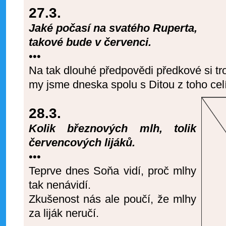
27.3.
Jaké počasí na svatého Ruperta,
takové bude v červenci.
•••
Na tak dlouhé předpovědi předkové si tro
my jsme dneska spolu s Ditou z toho celí
28.3.
Kolik březnových mlh, tolik
červencových lijáků.
•••
Teprve dnes Soňa vidí, proč mlhy
tak nenávidí.
Zkušenost nás ale poučí, že mlhy
za liják neručí.