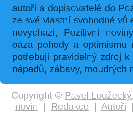
autoři a dopisovatelé do Pozi
ze své vlastní svobodné vůl
nevychází, Pozitivní novin
oáza pohody a optimismu na
potřebují pravidelný zdroj k 
nápadů, zábavy, moudrých m
Copyright ©
Pavel Loužecký
novin
|
Redakce
|
Autoři