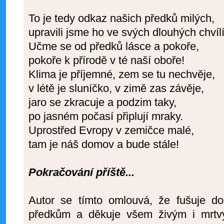
To je tedy odkaz našich předků milých,
upravili jsme ho ve svých dlouhých chvíl
Učme se od předků lásce a pokoře,
pokoře k přírodě v té naší oboře!
Klima je příjemné, zem se tu nechvěje,
v létě je sluníčko, v zimě zas závěje,
jaro se zkracuje a podzim taky,
po jasném počasí připlují mraky.
Uprostřed Evropy v zemičce malé,
tam je náš domov a bude stále!
Pokračování příště...
Autor se tímto omlouvá, že fušuje 
předkům a děkuje všem živým i mrtvý