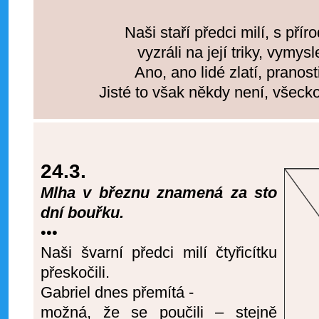
Naši staří předci milí, s příro
vyzráli na její triky, vymysl
Ano, ano lidé zlatí, pranosti
Jisté to však někdy není, všeck
24.3.
Mlha v březnu znamená za sto
dní bouřku.
•••
Naši švarní předci milí čtyřicítku
přeskočili.
Gabriel dnes přemítá -
možná, že se poučili – stejně