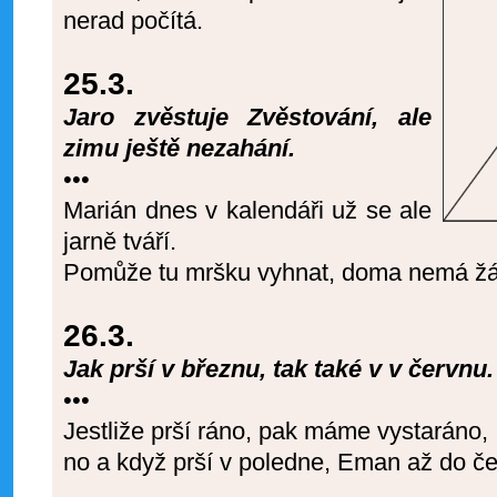
nerad počítá.
25.3.
Jaro zvěstuje Zvěstování, ale
zimu ještě nezahání.
•••
Marián dnes v kalendáři už se ale
jarně tváří.
Pomůže tu mršku vyhnat, doma nemá žá
26.3.
Jak prší v březnu, tak také v v červnu.
•••
Jestliže prší ráno, pak máme vystaráno,
no a když prší v poledne, Eman až do č