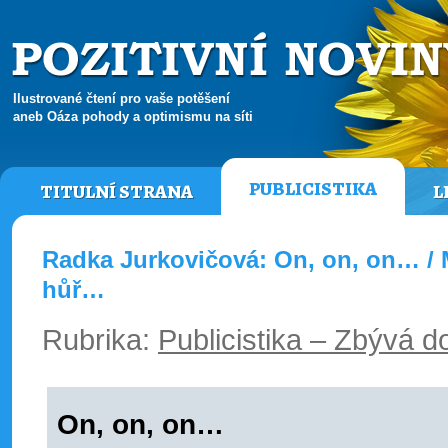
Ilustrované čtení pro vaše potěšení
aneb Oáza pohody a optimismu na síti
PUBLICISTIKA
TITULNÍ STRANA
L
Radka Jurkovičová: On, on, on… / 
hůř…
Rubrika:
Publicistika – Zbývá do
On, on, on…