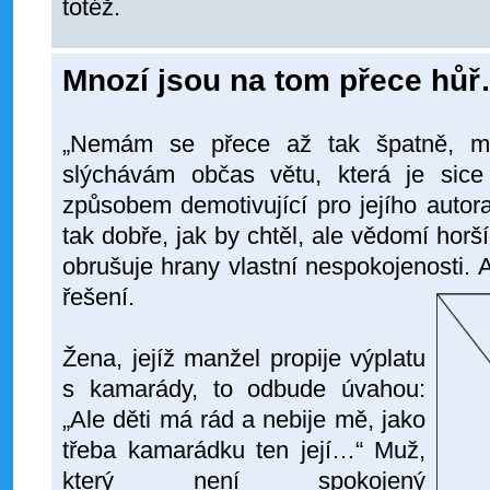
totéž.
Mnozí jsou na tom přece hů
„Nemám se přece až tak špatně, m
slýchávám občas větu, která je sice
způsobem demotivující pro jejího auto
tak dobře, jak by chtěl, ale vědomí horš
obrušuje hrany vlastní nespokojenosti. A
řešení.
Žena, jejíž manžel propije výplatu
s kamarády, to odbude úvahou:
„Ale děti má rád a nebije mě, jako
třeba kamarádku ten její…“ Muž,
který není spokojený