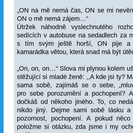
„ON na mě nemá čas, ON se mi nevěn
ON o mě nemá zájem…“
Útržek náhodně vyslechnutého roz
sedících v autobuse na sedadlech za 
s tím svým ještě horší, ON pije a 
kamarádka větou, která snad má být útě
„On, on, on…“ Slova mi plynou kolem uš
stěžující si mladé ženě: ,,A kde jsi ty?
sama sobě, zajímáš se o sebe, „mlu
pro sebe porozumění a pochopení? A
dočkáš od někoho jiného. To, co ne
nikdo jiný. Dejme sami sobě lásku a
pozornost, pochopení. A pokud něco
položme si otázku, zda jsme i my ocho