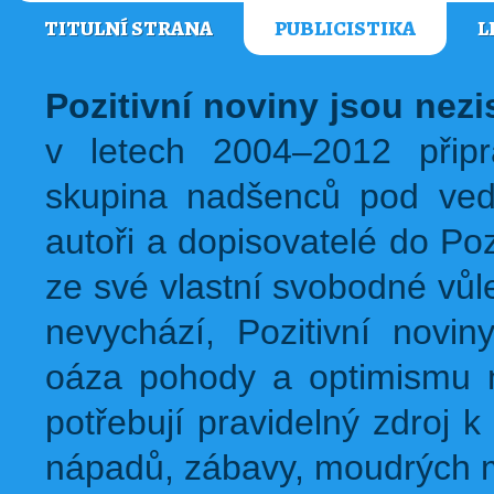
TITULNÍ STRANA
PUBLICISTIKA
L
Pozitivní noviny jsou nez
v letech 2004–2012 přip
skupina nadšenců pod ved
autoři a dopisovatelé do Pozi
ze své vlastní svobodné vůl
nevychází, Pozitivní novin
oáza pohody a optimismu na
potřebují pravidelný zdroj k 
nápadů, zábavy, moudrých m