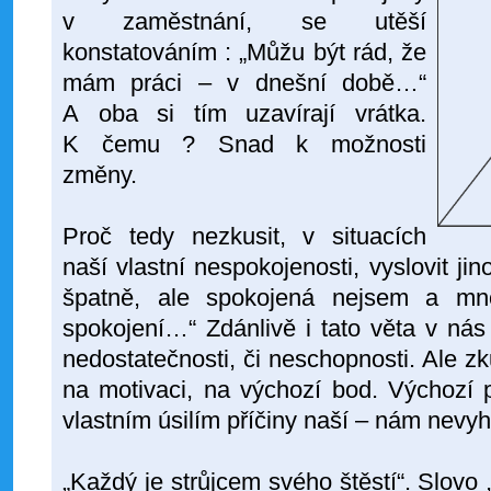
v zaměstnání, se utěší
konstatováním : „Můžu být rád, že
mám práci – v dnešní době…“
A oba si tím uzavírají vrátka.
K čemu ? Snad k možnosti
změny.
Proč tedy nezkusit, v situacích
naší vlastní nespokojenosti, vyslovit j
špatně, ale spokojená nejsem a mn
spokojení…“ Zdánlivě i tato věta v nás
nedostatečnosti, či neschopnosti. Ale z
na motivaci, na výchozí bod. Výchozí 
vlastním úsilím příčiny naší – nám nevyho
„Každý je strůjcem svého štěstí“. Slovo 