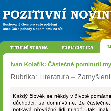
Ilustrované čtení pro vaše potěšení
aneb Oáza pohody a optimismu na síti
L
TITULNÍ STRANA
PUBLICISTIKA
Ivan Kolařík: Částečné pominutí my
Rubrika:
Literatura – Zamyšlení
Každý člověk se někdy v životě pomátne 
důchodci, se domníváme, že částečné, 
potkává převážně lidi mladé. Jak jinak