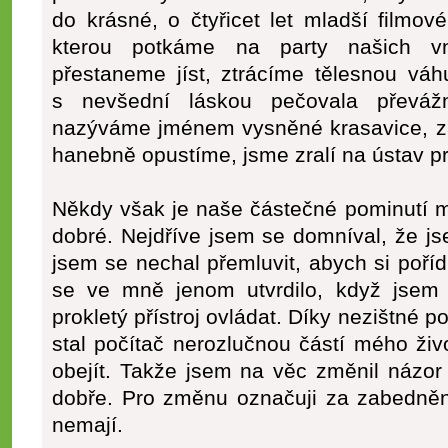
do krásné, o čtyřicet let mladší filmo
kterou potkáme na party našich v
přestaneme jíst, ztrácíme tělesnou vá
s nevšední láskou pečovala převáž
nazýváme jménem vysněné krasavice, za
hanebně opustíme, jsme zralí na ústav p
Někdy však je naše částečné pominutí 
dobré. Nejdříve jsem se domníval, že js
jsem se nechal přemluvit, abych si poříd
se ve mně jenom utvrdilo, když jsem n
prokletý přístroj ovládat. Díky nezištné
stal počítač nerozlučnou částí mého ži
obejít. Takže jsem na věc změnil názor 
dobře. Pro změnu označuji za zabedněnc
nemají.