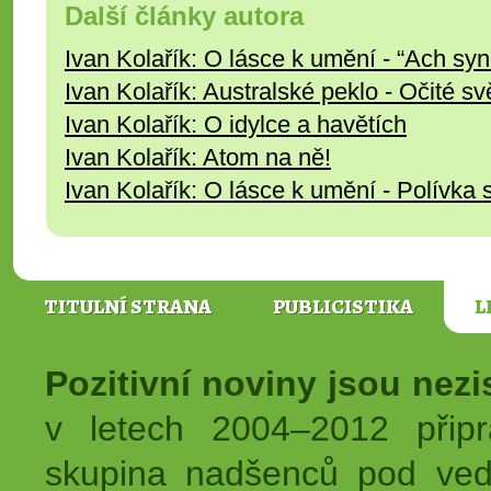
Další články autora
Ivan Kolařík: O lásce k umění - “Ach synku
Ivan Kolařík: Australské peklo - Očité s
Ivan Kolařík: O idylce a havětích
Ivan Kolařík: Atom na ně!
Ivan Kolařík: O lásce k umění - Polívka s
TITULNÍ STRANA
PUBLICISTIKA
L
Pozitivní noviny jsou nez
v letech 2004–2012 přip
skupina nadšenců pod ved