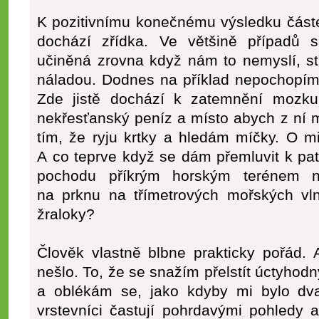
K pozitivnímu konečnému výsledku část
dochází zřídka. Ve většině případů 
učiněná zrovna když nám to nemyslí, s
náladou. Dodnes na příklad nepochopím,
Zde jistě dochází k zatemnění mozku
nekřesťanský peníz a místo abych z ní 
tím, že ryju krtky a hledám míčky. O 
A co teprve když se dám přemluvit k pa
pochodu příkrým horským terénem 
na prknu na třímetrových mořských v
žraloky?
Člověk vlastně blbne prakticky pořád. 
nešlo. To, že se snažím přelstít úctyhod
a oblékám se, jako kdyby mi bylo dv
vrstevníci častují pohrdavými pohledy 