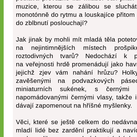
muzice, kterou se zálibou se sluchá
monotónně do rytmu a louskajíce přitom
do zblbnutí poslouchají?
Jak jinak by mohli mít mladá těla poteto
na nejintimnějších místech prošpik
roztodivných tvarů? Nedochází k 
na veřejnosti hrdě promenádují jako havr
jejichž zjev vám nahání hrůzu? Hol
zavěšenými na podvazkových pásec
miniaturních sukének, s černými
napomádovanými černými vlasy, takže 
dávají zapomenout na hříšné myšlenky.
Věci, které se ještě celkem do nedávn
mladí lidé bez zardění praktikují a naví