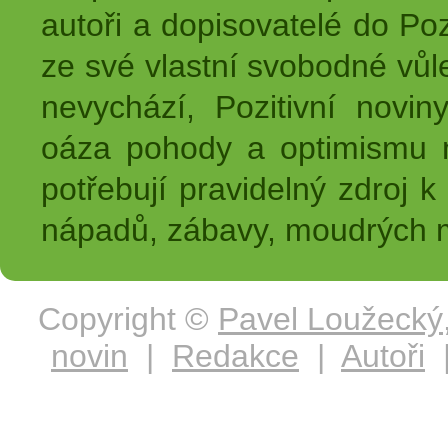
autoři a dopisovatelé do Pozi
ze své vlastní svobodné vůl
nevychází, Pozitivní novin
oáza pohody a optimismu na
potřebují pravidelný zdroj k 
nápadů, zábavy, moudrých m
Copyright ©
Pavel Loužecký
novin
|
Redakce
|
Autoři