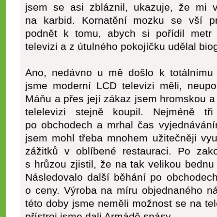
jsem se asi zbláznil, ukazuje, že mi 
na karbid. Kornatění mozku se vší p
podnět k tomu, abych si pořídil metr
televizi a z útulného pokojíčku udělal biog
Ano, nedávno u mě došlo k totálnímu p
jsme moderní LCD televizi měli, neup
Máňu a přes její zákaz jsem hromskou 
telelevizi stejně koupil. Nejméně t
po obchodech a mrhal čas vyjednáváním
jsem mohl třeba mnohem užitečněji využ
zážitků v oblíbené restauraci. Po zak
s hrůzou zjistil, že na tak velikou bedn
Následovalo další běhání po obchodec
o ceny. Výroba na míru objednaného ná
této doby jsme neměli možnost se na tele
přístroj jsme dali Armádě spásy.