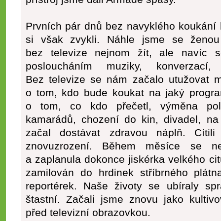
Prvních pár dnů bez navyklého koukání 
si však zvykli. Náhle jsme se ženou
bez televize nejnom žít, ale navíc 
posloucháním muziky, konverzací,
Bez televize se nám začalo utužovat ma
o tom, kdo bude koukat na jaký progra
o tom, co kdo přečetl, výměna poli
kamarádů, chození do kin, divadel, na
začal dostávat zdravou náplň. Cíti
znovuzrození. Během měsíce se neu
a zaplanula dokonce jiskérka velkého cit
zamilován do hrdinek stříbrného plátn
reportérek. Naše životy se ubíraly s
štastní. Začali jsme znovu jako kultivo
před televizní obrazovkou.