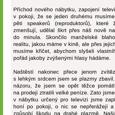
Příchod nového nábytku, zapojení televiz
v pokoji, že se jeden druhému musíme 
pěti speakerů (reproduktorů), které ž
zmenšují, udělal škrt přes náš nově na
do minula. Skončilo manželské blaho
realitu, jakou máme v kině, ale přes jeji
musíme křičet, abychom slyšeli vlastní
pořád jakoby zvýšenými hlasy hádáme.
Naštěstí nakonec přece jenom zvítě
s lehkým srdcem jsem se plazmy zbavil
názoru, že jsem se opět těžce pomát
na prodeji ztratili velké peníze. Zato jsme
v nábytku určený pro televizi jsme zap
honí po pokoji, o nic se nepřerážejí a
způsobí škodu na drahé plazmě. Naši