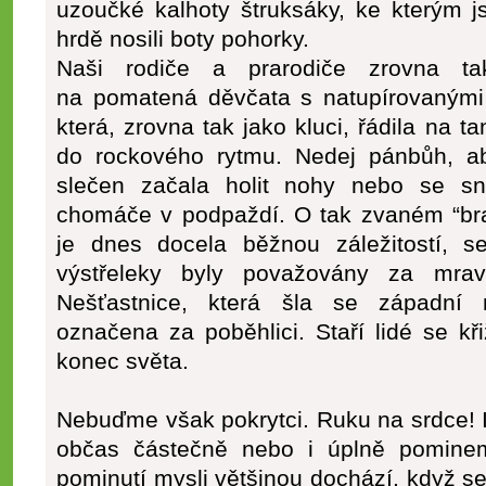
uzoučké kalhoty štruksáky, ke kterým j
hrdě nosili boty pohorky.
Naši rodiče a prarodiče zrovna ta
na pomatená děvčata s natupírovanými 
která, zrovna tak jako kluci, řádila na t
do rockového rytmu. Nedej pánbůh, a
slečen začala holit nohy nebo se sn
chomáče v podpaždí. O tak zvaném “braz
je dnes docela běžnou záležitostí, se
výstřeleky byly považovány za mravn
Nešťastnice, která šla se západní 
označena za poběhlici. Staří lidé se kři
konec světa.
Nebuďme však pokrytci. Ruku na srdce! I
občas částečně nebo i úplně pomin
pominutí mysli většinou dochází, když s