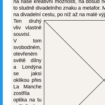
na naše kreativní možnosti, na dosud n
to studně divadelního znaku a metafor.
na divadelní cestu, po níž až na malé v
Ten druhý
vliv vlastně
souvisí.
V tom
svobodném,
otevřeném
světě dílny
a Londýna
se jaksi
oklikou přes
La Manche
zostřila
optika na tu