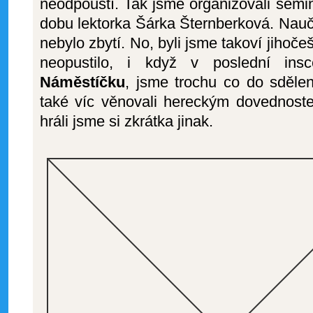
neodpouští. Tak jsme organizovali semi
dobu lektorka Šárka Šternberková. Nauči
nebylo zbytí. No, byli jsme takoví jihoče
neopustilo, i když v poslední insc
Náměstíčku
, jsme trochu co do sděle
také víc věnovali hereckým dovednost
hráli jsme si zkrátka jinak.