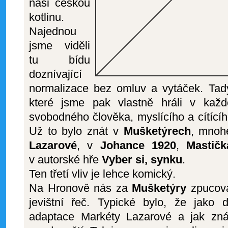
naši českou
kotlinu.
Najednou
jsme viděli
tu bídu
doznívající
normalizace bez omluv a vytáček. Tad
které jsme pak vlastně hráli v kaž
svobodného člověka, myslícího a cítící
Už to bylo znát v
Mušketýrech
, mnoh
Lazarové
, v
Johance 1920
,
Mastičk
v autorské hře
Vyber si, synku
.
Ten třetí vliv je lehce komický.
Na Hronově nás za
Mušketýry
zpucova
jevištní řeč. Typické bylo, že jako d
adaptace Markéty Lazarové a jak zn