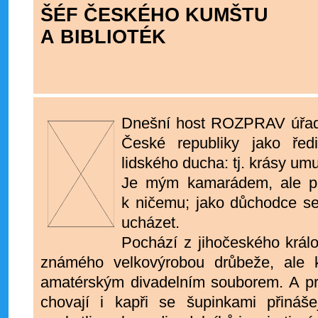
ŠÉF ČESKÉHO KUMŠTU
A BIBLIOTÉK
Dnešní host ROZPRAV úřaduj
České republiky jako řed
lidského ducha: tj. krásy umu 
Je mým kamarádem, ale pr
k ničemu; jako důchodce s
ucházet.
Pochází z jihočeského krá
známého velkovýrobou drůbeže, ale 
amatérským divadelním souborem. A pr
chovají i kapři se šupinkami přináše