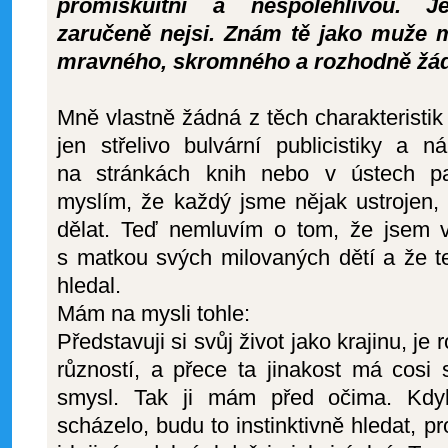
promiskuitní a nespolehlivou. 
zaručeně nejsi. Znám tě jako muže
mravného, skromného a rozhodně žád
Mně vlastně žádná z těch charakteristik 
jen střelivo bulvární publicistiky a 
na stránkách knih nebo v ústech pa
myslím, že každý jsme nějak ustrojen,
dělat. Teď nemluvím o tom, že jsem 
s matkou svých milovaných dětí a že 
hledal.
Mám na mysli tohle:
Představuji si svůj život jako krajinu, j
růzností, a přece ta jinakost má cosi
smysl. Tak ji mám před očima. Kd
scházelo, budu to instinktivně hledat, p