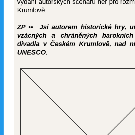
vydání autorských scénářů her pro rož
Krumlově.
ZP •• Jsi autorem historické hry, 
vzácných a chráněných barokních
divadla v Českém Krumlově, nad ní
UNESCO.