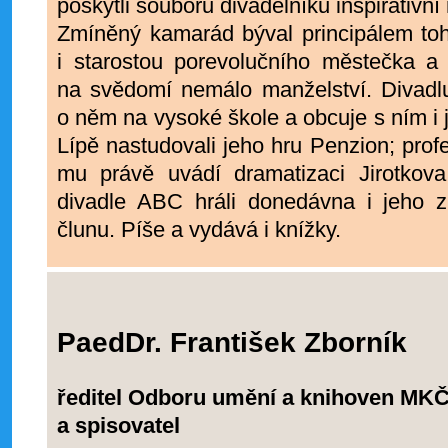
poskytli souboru divadelníků inspirativn
Zmíněný kamarád býval principálem toh
i starostou porevolučního městečka a 
na svědomí nemálo manželství. Divadlu
o něm na vysoké škole a obcuje s ním i 
Lípě nastudovali jeho hru Penzion; profe
mu právě uvádí dramatizaci Jirotkov
divadle ABC hráli donedávna i jeho 
člunu. Píše a vydává i knížky.
PaedDr. František Zborník
ředitel Odboru umění a knihoven MK
a spisovatel