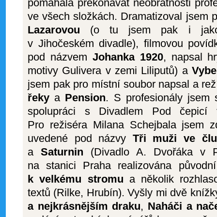
pomáhala překonávat neobratnosti profe
ve všech složkách. Dramatizoval jsem 
Lazarovou
(o tu jsem pak i jako 
v Jihočeském divadle), filmovou poví
pod názvem
Johanka 1920
, napsal h
motivy Gulivera v zemi Liliputů) a
Vybe
jsem pak pro místní soubor napsal a rež
řeky
a
Pension
. S profesionály jsem 
spolupráci s Divadlem Pod čepicí 
Pro režiséra Milana Schejbala jsem 
uvedené pod názvy
Tři muži ve čl
a
Saturnin
(Divadlo A. Dvořáka v Př
na stanici Praha realizována původn
k velkému stromu
a několik rozhlas
textů (Rilke, Hrubín). Vyšly mi dvě knížk
a nejkrásnějším draku
,
Naháči a nač