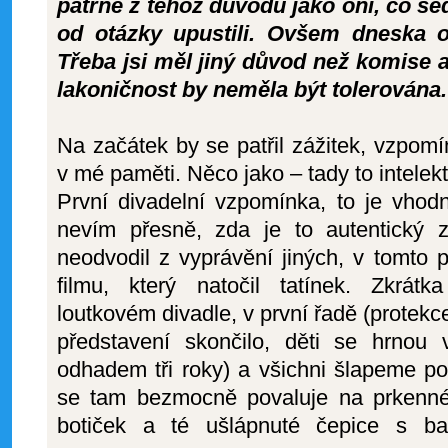
patrně z téhož důvodu jako oni, co sed
od otázky upustili. Ovšem dneska o
Třeba jsi měl jiný důvod než komise a
lakoničnost by neměla být tolerována.
Na začátek by se patřil zážitek, vzpomín
v mé paměti. Něco jako – tady to intelek
První divadelní vzpomínka, to je vhod
nevím přesně, zda je to autentický z
neodvodil z vyprávění jiných, v tomto 
filmu, který natočil tatínek. Zkrá
loutkovém divadle, v první řadě (protekc
představení skončilo, děti se hrnou
odhadem tři roky) a všichni šlapeme p
se tam bezmocně povaluje na prkenné
botiček a té ušlápnuté
čepice s ba