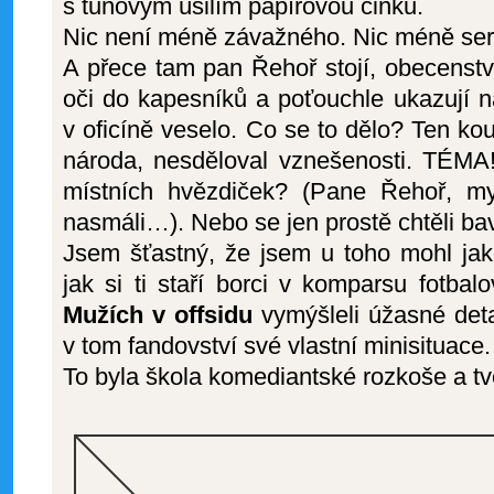
s tunovým úsilím papírovou činku.
Nic není méně závažného. Nic méně seri
A přece tam pan Řehoř stojí, obecenstv
oči do kapesníků a poťouchle ukazují na
v oficíně veselo. Co se to dělo? Ten ko
národa, nesděloval vznešenosti. TÉMA!
místních hvězdiček? (Pane Řehoř, m
nasmáli…). Nebo se jen prostě chtěli bavi
Jsem šťastný, že jsem u toho mohl jako
jak si ti staří borci v komparsu fotba
Mužích v offsidu
vymýšleli úžasné detai
v tom fandovství své vlastní minisituace.
To byla škola komediantské rozkoše a tvo