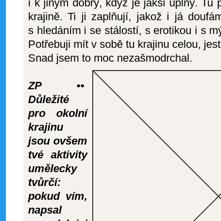
i k jiným dobrý, když je jaksi úplný. Tu p
krajině. Ti ji zaplňují, jakož i já doufá
s hledáním i se stálostí, s erotikou i s mý
Potřebuji mít v sobě tu krajinu celou, jest
Snad jsem to moc nezašmodrchal.
ZP ••
Důležité
pro okolní
krajinu
jsou ovšem
tvé aktivity
umělecky
tvůrčí:
pokud vím,
napsal