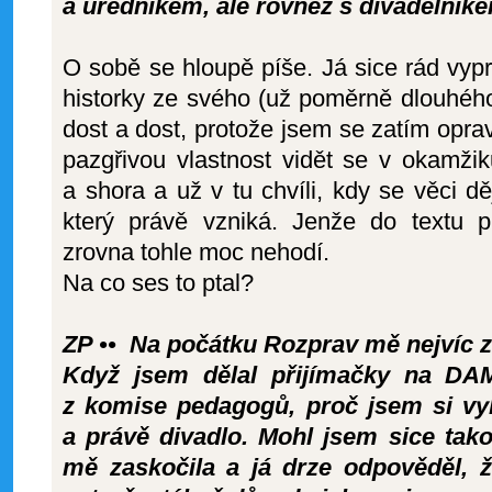
a úředníkem, ale rovněž s divadelník
O sobě se hloupě píše. Já sice rád v
historky ze svého (už poměrně dlouhého)
dost a dost, protože jsem se zatím opr
pazgřivou vlastnost vidět se v okamži
a shora a už v tu chvíli, kdy se věci děj
který právě vzniká. Jenže do textu p
zrovna tohle moc nehodí.
Na co ses to ptal?
ZP •• Na počátku Rozprav mě nejvíc za
Když jsem dělal přijímačky na DA
z komise pedagogů, proč jsem si vyb
a právě divadlo. Mohl jsem sice tak
mě zaskočila a já drze odpověděl, ž