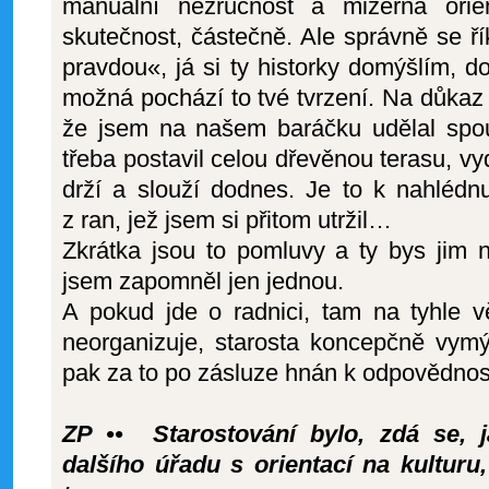
manuální nezručnost a mizerná orie
skutečnost, částečně. Ale správně se ř
pravdou«, já si ty historky domýšlím, do
možná pochází to tvé tvrzení. Na důka
že jsem na našem baráčku udělal spo
třeba postavil celou dřevěnou terasu, vy
drží a slouží dodnes. Je to k nahlédn
z ran, jež jsem si přitom utržil…
Zkrátka jsou to pomluvy a ty bys jim n
jsem zapomněl jen jednou.
A pokud jde o radnici, tam na tyhle vě
neorganizuje, starosta koncepčně vymýš
pak za to po zásluze hnán k odpovědnost
ZP •• Starostování bylo, zdá se, j
dalšího úřadu s orientací na kulturu,