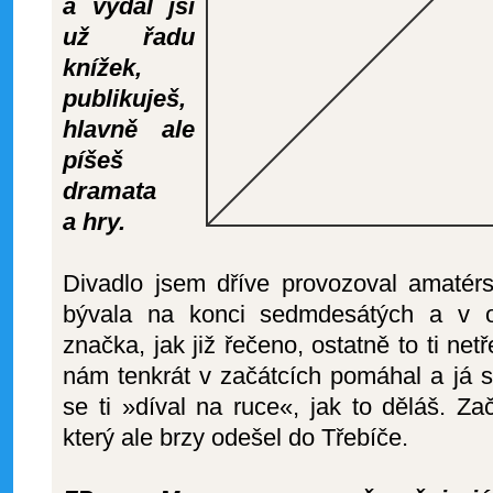
a vydal jsi
už řadu
knížek,
publikuješ,
hlavně ale
píšeš
dramata
a hry.
Divadlo jsem dříve provozoval amaté
bývala na konci sedmdesátých a v o
značka, jak již řečeno, ostatně to ti net
nám tenkrát v začátcích pomáhal a já s
se ti »díval na ruce«, jak to děláš. Z
který ale brzy odešel do Třebíče.