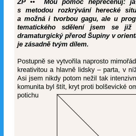
ZP •• Mou pomoc nepřeceňuj: j
s metodou rozkrývání herecké sit
a možná i tvorbou gagu, ale u pro
tematického sdělení jsem se již
dramaturgický přerod Šupiny v orient
je zásadně tvým dílem.
Postupně se vytvořila naprosto mimořád
kreativitou a hlavně lidsky – parta, v ní
Asi jsem nikdy potom nežil tak intenzivn
komunita byl
štít, kryt proti bolševické om
potichu