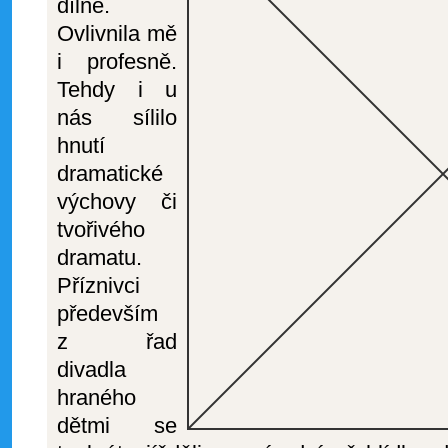
dílně.
Ovlivnila mě
i profesně.
Tehdy i u
nás sílilo
hnutí
dramatické
výchovy či
tvořivého
dramatu.
Příznivci
především
z řad
divadla
hraného
dětmi se