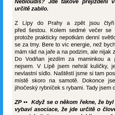
Nebloudíš? Jde takové přejíždění 
určitě zabilo.
Z Lípy do Prahy a zpět jsou čtyři
před šestou. Kolem sedmé večer se v
protože prakticky nepotkám denní světl
se za tmy. Bere to víc energie, než bych
mám rád na jaře a na podzim, ale nijak zv
Do Vodňan jezdím za maminkou a př
nejsem. V Lípě jsem nehrál kuličky, j
nevlastní sídlo. Naštěstí jsme si tam p
místě skoro na samotě. Dokonce jse
jihočeský rybníček s rybami. Tady jsem 
ZP •• Když se o někom řekne, že byl 
vybaví asociace, že jde určitě o čl