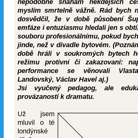
nepodobné snahám někdejších če
myslím smrtelně vážně. Rád bych n
dosvědčil, že v době působení Šu
emfáze i entuziasmu hledali jen s obt
souboru profesionálnímu, pokud bycho
jinde, než v divadle bytovém. (Pozn
době hráli v soukromých bytech her
režimu protivní či zakazovaní: n
performance se věnovali Vlast
Landovský, Václav Havel aj.)
Jsi vyučený pedagog, ale eduk
provázaností k dramatu.
Už jsem
mluvil o té
londýnské