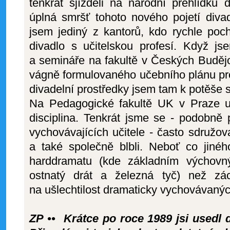
tenkrát sjížděli na národní přehlídku
úplná smršť tohoto nového pojetí diva
jsem jediný z kantorů, kdo rychle poch
divadlo s učitelskou profesí. Když js
a semináře na fakultě v Českých Budějo
vágně formulovaného učebního plánu pro d
divadelní prostředky jsem tam k potěše 
Na Pedagogické fakultě UK v Praze u
disciplina. Tenkrát jsme se - podobně 
vychovávajících učitele - často sdružova
a také společně blbli. Neboť co jinéh
harddramatu (kde základním výchovn
ostnatý drát a železná tyč) než zá
na ušlechtilost dramaticky vychovávaný
ZP •• Krátce po roce 1989 jsi usedl 