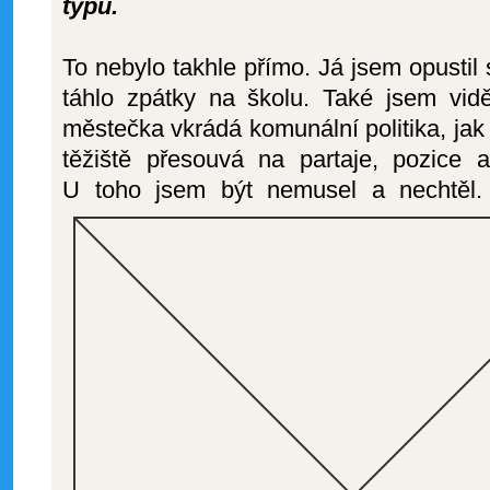
typu.
To nebylo takhle přímo. Já jsem opustil 
táhlo zpátky na školu. Také jsem vid
městečka vkrádá komunální politika, jak 
těžiště přesouvá na partaje, pozice 
U toho jsem být nemusel a nechtěl.