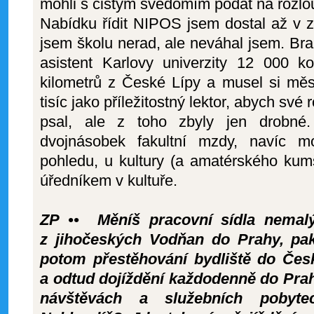
mohli s čistým svědomím podat na rozlo
Nabídku řídit NIPOS jsem dostal až v 
jsem školu nerad, ale neváhal jsem. Bra
asistent Karlovy univerzity 12 000 ko
kilometrů z České Lípy a musel si měs
tisíc jako příležitostný lektor, abych své
psal, ale z toho zbyly jen drobn
dvojnásobek fakultní mzdy, navíc m
pohledu, u kultury (a amatérského kumš
úředníkem v kultuře.
ZP •• Měníš pracovní sídla nemal
z jihočeských Vodňan do Prahy, pa
potom přestěhování bydliště do Česk
a odtud dojíždění každodenně do Pra
návštěvách a služebních pobyte