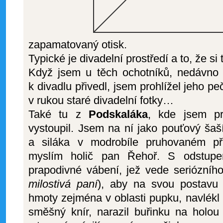
zapamatovaný otisk.
Typické je divadelní prostředí a to, že si 
Když jsem u těch ochotníků, nedávno p
k divadlu přivedl, jsem prohlížel jeho pe
v rukou staré divadelní fotky…
Také tu z
Podskaláka
, kde jsem pr
vystoupil. Jsem na ní jako pouťový ša
a siláka v modrobíle pruhovaném při
myslím holič pan Řehoř. S odstup
prapodivné vábení, jež vede seriózního
milostivá paní
), aby na svou postavu 
hmoty zejména v oblasti pupku, navlékl př
směšný knír, narazil buřinku na holou