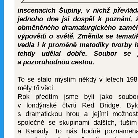
inscenacích Šupiny, v nichž převláda
jednoho dne jsi dospěl k poznání, ž
obměněného dramaturgického zaměřen
výpovědi o světě. Změnila se temati
vedla i k proměně metodiky tvorby h
tehdy udělal dobře. Soubor se 
a pozoruhodnou cestou.
To se stalo myslím někdy v letech 198
měly tři věci.
Rok předtím jsme byli jako soubo
v londýnské čtvrti Red Bridge. Byl
s dramatickou hrou a jejími možnost
společně se skupinami dalších, tuš
a Kanady. To nás hodně poznamenal