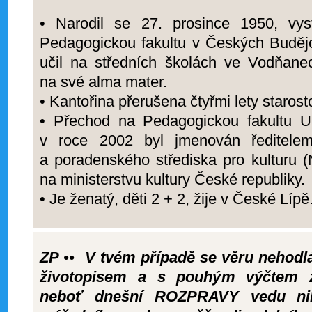
• Narodil se 27. prosince 1950, vys
Pedagogickou fakultu v Českých Budějo
učil na středních školách ve Vodňane
na své alma mater.
• Kantořina přerušena čtyřmi lety staros
• Přechod na Pedagogickou fakultu Un
v roce 2002 byl jmenován ředitelem
a poradenského střediska pro kulturu 
na ministerstvu kultury České republiky.
• Je ženatý, děti 2 + 2, žije v České Lípě
ZP ••
V tvém případě se věru nehodlá
životopisem a s pouhým výčtem z
neboť dnešní ROZPRAVY vedu ni