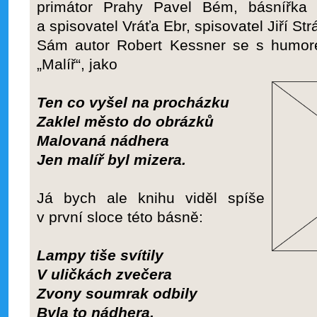
primátor Prahy Pavel Bém, básnířka 
a spisovatel Vráťa Ebr, spisovatel Jiří St
Sám autor Robert Kessner se s humore
„Malíř“, jako
Ten co vyšel na procházku
Zaklel město do obrázků
Malovaná nádhera
Jen malíř byl mizera.
Já bych ale knihu viděl spíše
v první sloce této básně:
Lampy tiše svítily
V uličkách zvečera
Zvony soumrak odbily
Byla to nádhera.