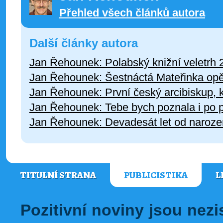
Přehled všech článků autora
Další články autora
Jan Řehounek: Polabský knižní veletrh 
Jan Řehounek: Šestnáctá Mateřinka opě
Jan Řehounek: První český arcibiskup, kt
Jan Řehounek: Tebe bych poznala i po p
Jan Řehounek: Devadesát let od naroze
TITULNÍ STRANA
PUBLICISTIKA
L
Pozitivní noviny jsou nez