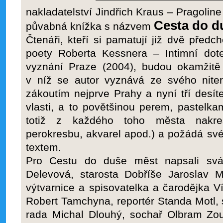
nakladatelství Jindřich Kraus – Pragoline
Cesta do d
půvabná knížka s názvem
Čtenáři, kteří si pamatují již dvě předc
poety Roberta Kessnera – Intimní do
vyznání Praze (2004), budou okamžitě 
v níž se autor vyznává ze svého nit
zákoutím nejprve Prahy a nyní tří desí
vlasti, a to povětšinou perem, pastelka
totiž z každého toho města nakres
perokresbu, akvarel apod.) a požádá své 
textem.
Pro Cestu do duše měst napsali svá 
Delevová, starosta Dobříše Jaroslav M
výtvarnice a spisovatelka a čarodějka Ví
Robert Tamchyna, reportér Standa Motl, s
rada Michal Dlouhý, sochař Olbram Zou