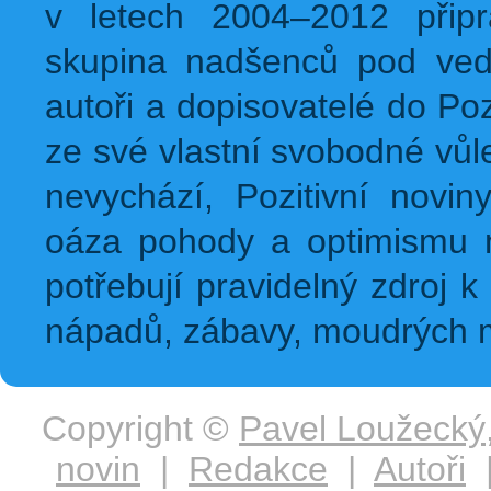
v letech 2004–2012 přip
skupina nadšenců pod ved
autoři a dopisovatelé do Pozi
ze své vlastní svobodné vůl
nevychází, Pozitivní novin
oáza pohody a optimismu na
potřebují pravidelný zdroj k 
nápadů, zábavy, moudrých m
Copyright ©
Pavel Loužecký
novin
|
Redakce
|
Autoři