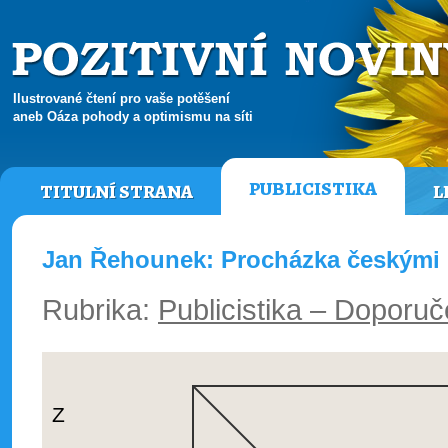
Ilustrované čtení pro vaše potěšení
aneb Oáza pohody a optimismu na síti
PUBLICISTIKA
TITULNÍ STRANA
L
Jan Řehounek: Procházka českými
Rubrika:
Publicistika – Doporuč
Z