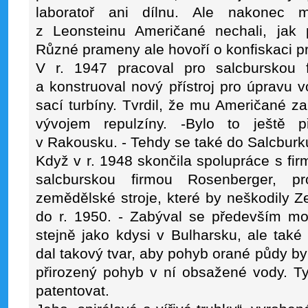
laboratoř ani dílnu. Ale nakonec m
z Leonsteinu Američané nechali, jak p
Různé prameny ale hovoří o konfiskaci pr
V r. 1947 pracoval pro salcburskou
a konstruoval nový přístroj pro úpravu 
sací turbíny. Tvrdil, že mu Američané za
vývojem repulzíny. -Bylo to ještě p
v Rakousku. - Tehdy se také do Salcburk
Když v r. 1948 skončila spolupráce s fi
salcburskou firmou Rosenberger, pr
zemědělské stroje, které by neškodily Z
do r. 1950. - Zabýval se především mo
stejně jako kdysi v Bulharsku, ale také 
dal takový tvar, aby pohyb orané půdy byl
přirozený pohyb v ní obsažené vody. Ty
patentovat.