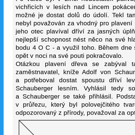
vichřicích v lesích nad Lincem pokáce
možné je dostat dolů do údolí. Tekl ta
nebyl považován za vhodný pro plavení d
jeho otec plavíval dříví za jasných úp
nejlepší schopnost nést něco na své hl
bodu 4 O C - a využil toho. Během dne 
opět v noci na své pouti pokračovalo.
Otázkou plavení dřeva se zabýval t
zaměstnavatel, kníže Adolf von Schau
a potřeboval dostat spoustu dříví l
Schauberger lesním. Vyhlásil tedy s
a Schauberger se také přihlásil. Podst
v průřezu, který byl polovejčitého tva
odpozorovaný z přírody, považoval za opt