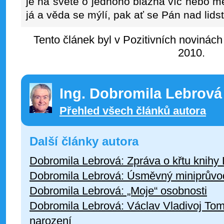
je na světě o jednoho blázna víc nebo 
já a věda se mýlí, pak ať se Pán nad lidst
Tento článek byl v Pozitivních novinách
2010.
Ing. Dobromila Lebrová
Přehled všech článků autora
Další články autora
Dobromila Lebrová: Zpráva o křtu knihy
Dobromila Lebrová: Úsměvný miniprůvodc
Dobromila Lebrová: „Moje“ osobnosti
Dobromila Lebrová: Václav Vladivoj Tome
narození