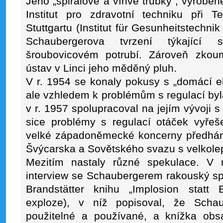
Jeho „spirálové a vířivé trubky“, vyrobe
Institut pro zdravotní techniku při 
Stuttgartu (Institut für Gesunheitstechni
Schaubergerova tvrzení týkající
šroubovicovém potrubí. Zároveň zko
ústav v Linci jeho měděný pluh.
V r. 1954 se konaly pokusy s „domácí el
ale vzhledem k problémům s regulací byl
v r. 1957 spolupracoval na jejím vývoji s
sice problémy s regulací otáček vyřeš
velké západoněmecké koncerny předháně
Švýcarska a Sovětského svazu s velkole
Mezitím nastaly různé spekulace. V 
interview se Schaubergerem rakouský spi
Brandstätter knihu „Implosion statt 
exploze), v níž popisoval, že Schau
použitelné a používané, a knížka ob