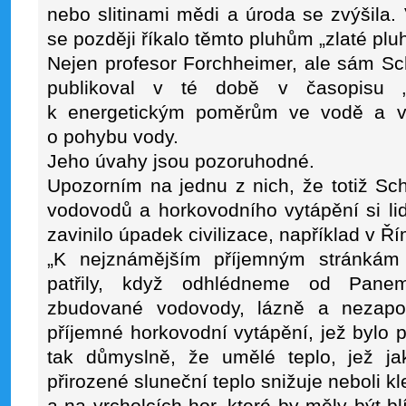
nebo slitinami mědi a úroda se zvýšila
se později říkalo těmto pluhům „zlaté pluh
Nejen profesor Forchheimer, ale sám Sc
publikoval v té době v časopisu „W
k energetickým poměrům ve vodě a v
o pohybu vody.
Jeho úvahy jsou pozoruhodné.
Upozorním na jednu z nich, že totiž Sch
vodovodů a horkovodního vytápění si lids
zavinilo úpadek civilizace, například v Ří
„K nejznámějším příjemným stránkám 
patřily, když odhlédneme od Panem
zbudované vodovody, lázně a nezapo
příjemné horkovodní vytápění, jež bylo
tak důmyslně, že umělé teplo, jež j
přirozené sluneční teplo snižuje neboli kl