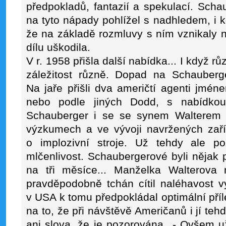
předpokladů, fantazií a spekulací. Schau
na tyto nápady pohlížel s nadhledem, i k
že na základě rozmluvy s ním vznikaly 
dílu uškodila.
V r. 1958 přišla další nabídka... I když 
záležitost různě. Dopad na Schauberger
Na jaře přišli dva američtí agenti jmé
nebo podle jiných Dodd, s nabídko
Schauberger i se se synem Walterem 
výzkumech a ve vývoji navržených zaří
o implozivní stroje. Už tehdy ale po
mlčenlivost. Schaubergerové byli nějak p
na tři měsíce... Manželka Walterova
pravděpodobně tchán cítil naléhavost v
v USA k tomu předpokládal optimální příl
na to, že při návštěvě Američanů i jí teh
ani slova, že je pozorována...- Ovšem u