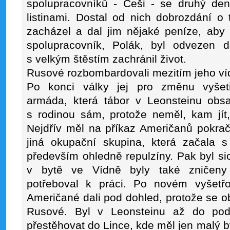
spolupracovníků - Češi - se druhý den 
listinami. Dostal od nich dobrozdání o
zacházel a dal jim nějaké peníze, aby 
spolupracovník, Polák, byl odvezen
s velkým štěstím zachránil život.
Rusové rozbombardovali mezitím jeho ví
Po konci války jej pro změnu vyšet
armáda, která tábor v Leonsteinu obsa
s rodinou sám, protože neměl, kam jít,
Nejdřív měl na příkaz Američanů pokračo
jiná okupační skupina, která začala s
především ohledně repulzíny. Pak byl si
v bytě ve Vídně byly také zničeny 
potřeboval k práci. Po novém vyšet
Američané dali pod dohled, protože se ob
Rusové. Byl v Leonsteinu až do po
přestěhovat do Lince, kde měl jen malý b