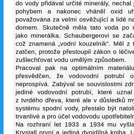
do vody přidával určité minerály, nechal 
pohybem a nakonec vháněl oxid uhl
považována za velmi osvěžující a lidé na 
domem. Skutečně měla tato voda po r
jako minerálka. Schaubergerovi se zača
což znamená „vodní kouzelník“. Měl z t
zatčen, protože přestoupil zákon o léčiv
zušlechťovat vodu umělým způsobem.
Pracoval pak na optimálním materiálu
přesvědčen, že vodovodní potrubí 
neprospívá. Zabýval se souvislostmi zd
jediné vodovodní potrubí, které uzn
z tvrdého dřeva, které ale v důsledků 
systému spodní vody, přestalo být natoli
trvanlivé a pro účel vodovodu upotřebitel
Na rozhraní let 1933 a 1934 mu vyšla 
Krystall první a jediná dvojdílná kniha „