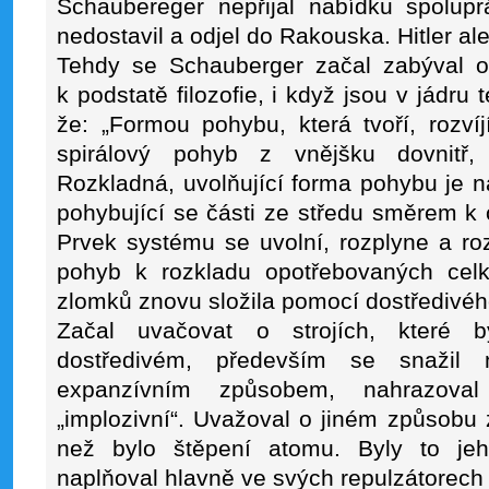
Schaubereger nepřijal nabídku spolup
nedostavil a odjel do Rakouska. Hitler al
Tehdy se Schauberger začal zabýval ot
k podstatě filozofie, i když jsou v jádru
že: „Formou pohybu, která tvoří, rozvíj
spirálový pohyb z vnějšku dovnitř, 
Rozkladná, uvolňující forma pohybu je na
pohybující se části ze středu směrem k o
Prvek systému se uvolní, rozplyne a roz
pohyb k rozkladu opotřebovaných celk
zlomků znovu složila pomocí dostředivéh
Začal uvačovat o strojích, které b
dostředivém, především se snažil n
expanzívním způsobem, nahrazoval
„implozivní“. Uvažoval o jiném způsobu
než bylo štěpení atomu. Byly to jeh
naplňoval hlavně ve svých repulzátorech a