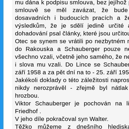
mu dána k podpisu smlouva, bez jejíhož
smlouvě se měl zavázat, že bude
dosavadních i budoucích pracích a 
výsledkům, že je sdělí jedině určit
dohadování psal články, které jsou určitou
Otec se synem se vrátili po nezbytném
do Rakouska a Schauberger pouze ne
všechno vzali, včetně jeho samého, že n
i slova mu vzali. Do Lince se Schauber
září 1958 a za pět dní na to - 25. září 1
Jakékoli doklady o této záležitosti napro
nikdy nerozprávěl - zřejmě byl nátla
hrozbou.
Viktor Schauberger je pochován na l
Friedhof .
V jeho díle pokračoval syn Walter.
Těžko můžeme z dnešního hledisk