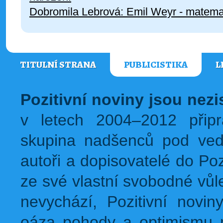
Dobromila Lebrová: Emil Weyr - matemat
TITULNÍ STRANA
PUBLICISTIKA
L
Pozitivní noviny jsou nez
v letech 2004–2012 přip
skupina nadšenců pod ved
autoři a dopisovatelé do Pozi
ze své vlastní svobodné vůl
nevychází, Pozitivní novin
oáza pohody a optimismu na