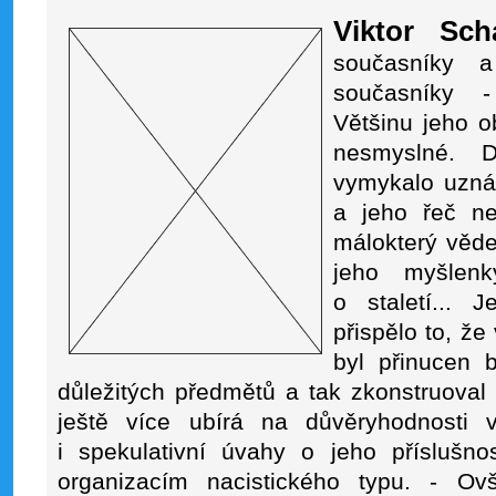
Viktor Sch
současníky 
současníky -
Většinu jeho o
nesmyslné. 
vymykalo uzná
a jeho řeč ne
málokterý věd
jeho myšlen
o staletí... 
přispělo to, ž
byl přinucen b
důležitých předmětů a tak zkonstruoval „
ještě více ubírá na důvěryhodnosti
i spekulativní úvahy o jeho příslušno
organizacím nacistického typu. - O