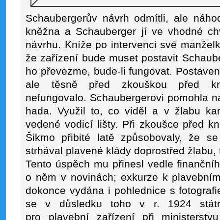
Schaubergerův návrh odmítli, ale náhod
kněžna a Schauberger jí ve vhodné chv
návrhu. Kníže po intervenci své manželk
že zařízení bude muset postavit Schaub
ho převezme, bude-li fungovat. Postavení
ale těsně před zkouškou před kní
nefungovalo. Schaubergerovi pomohla ná
hada. Využil to, co viděl a v žlabu kaná
vedené vodicí lišty. Při zkoušce před k
Šikmo přibité latě způsobovaly, že se 
strhával plavené klády doprostřed žlabu, 
Tento úspěch mu přinesl vedle finančníh
o něm v novinách; exkurze k plavebnímu
dokonce vydána i pohlednice s fotografi
se v důsledku toho v r. 1924 stá
pro plavební zařízení při ministerstv