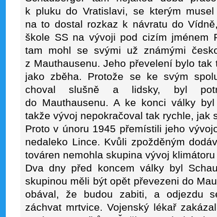
k pluku do Vratislavi, se kterým musel o
na to dostal rozkaz k návratu do Vídně
škole SS na vývoji pod cizím jménem P
tam mohl se svými už známými česko-
z Mauthausenu. Jeho převelení bylo tak 
jako zběha. Protože se ke svým spol
choval slušně a lidsky, byl pot
do Mauthausenu. A ke konci války byl
takže vývoj nepokračoval tak rychle, jak 
Proto v únoru 1945 přemístili jeho vývo
nedaleko Lince. Kvůli zpožděným dod
továren nemohla skupina vývoj klimátoru 
Dva dny před koncem války byl Schau
skupinou měli být opět převezeni do Ma
obával, že budou zabiti, a odjezdu se
záchvat mrtvice. Vojenský lékař zakázal