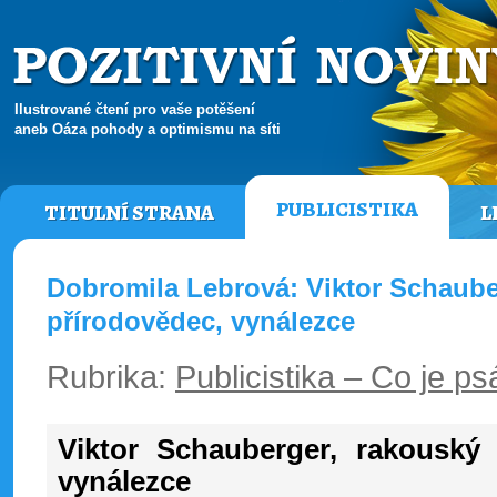
Ilustrované čtení pro vaše potěšení
aneb Oáza pohody a optimismu na síti
PUBLICISTIKA
TITULNÍ STRANA
L
Dobromila Lebrová: Viktor Schauber
přírodovědec, vynálezce
Rubrika:
Publicistika – Co je ps
Viktor Schauberger, rakouský 
vynálezce