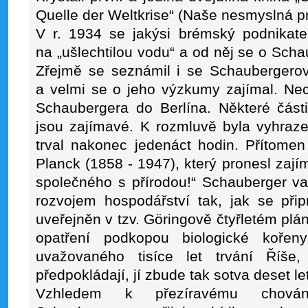
Quelle der Weltkrise“ (Naše nesmyslná prá
V r. 1934 se jakýsi brémský podnikatel
na „ušlechtilou vodu“ a od něj se o Schau
Zřejmě se seznámil i se Schaubergerov
a velmi se o jeho výzkumy zajímal. Nec
Schaubergera do Berlína. Některé část
jsou zajímavé. K rozmluvě byla vyhraze
trval nakonec jedenáct hodin. Přítome
Planck (1858 - 1947), který pronesl zaj
společného s přírodou!“ Schauberger var
rozvojem hospodářství tak, jak se při
uveřejněn v tzv. Göringově čtyřletém plá
opatření podkopou biologické kořen
uvažovaného tisíce let trvání Říše,
předpokládají, jí zbude tak sotva deset let
Vzhledem k přezíravému chován