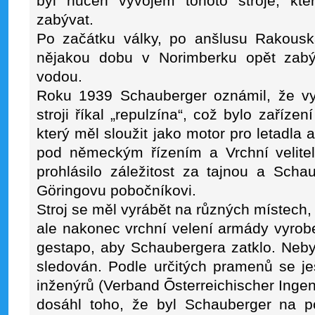
byl nucen vývojem tohoto stroje, kter
zabývat.
Po začátku války, po anšlusu Rakous
nějakou dobu v Norimberku opět zabýv
vodou.
Roku 1939 Schauberger oznámil, že vyna
stroji říkal „repulzína“, což bylo zaříze
který měl sloužit jako motor pro letadla
pod německým řízením a Vrchní velitel
prohlásilo záležitost za tajnou a Scha
Göringovu pobočníkovi.
Stroj se měl vyrábět na různých místech,
ale nakonec vrchní velení armády vyrobe
gestapo, aby Schaubergera zatklo. Nebyl
sledován. Podle určitých pramenů se je
inženýrů (Verband Õsterreichischer Ingeni
dosáhl toho, že byl Schauberger na po