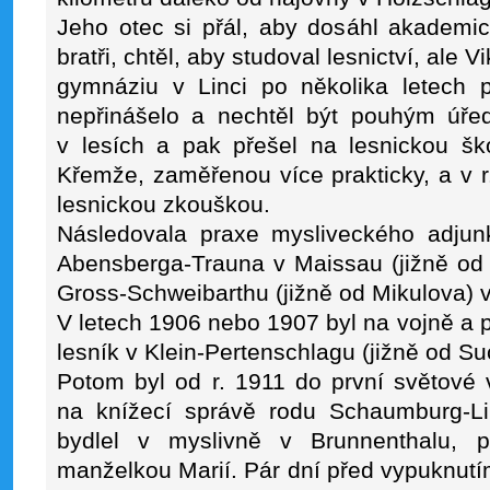
Jeho otec si přál, aby dosáhl akademic
bratři, chtěl, aby studoval lesnictví, ale
gymnáziu v Linci po několika letech p
nepřinášelo a nechtěl být pouhým úře
v lesích a pak přešel na lesnickou š
Křemže, zaměřenou více prakticky, a v r.
lesnickou zkouškou.
Následovala praxe mysliveckého adjun
Abensberga-Trauna v Maissau (jižně od
Gross-Schweibarthu (jižně od Mikulova)
V letech 1906 nebo 1907 byl na vojně a 
lesník v Klein-Pertenschlagu (jižně od Su
Potom byl od r. 1911 do první světové 
na knížecí správě rodu Schaumburg-Li
bydlel v myslivně v Brunnenthalu, 
manželkou Marií. Pár dní před vypuknutím