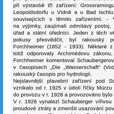
při výstavbě tří zařízení: Grossraming
Leopoldsdorfu u Vídně a u Bad Ischlu.
souvisejících s těmito zařízeními. 
na výjimky, zaujímali odmítavý postoj,
úřad a státní úředníci. Jeden z těch v
pokusy přesvědčit, byl rakouský pro
Forchheimer (1852 - 1933). Některé 
totiž odporovaly Archimédovu zákonu, 
Forchheimer komentoval Schaubergerovy
v časopisech „Die „Wasserschaft“ (Vod
rakouský časopis pro hydrologii.
Nejslavnější plavební zařízení pod 
vznikalo od r. 1925 v údolí říčky Mürz
do provozu v r. 1928 a provozováno bylo 
V r. 1926 vynalezl Schauberger vířivou t
proudové ztráty a zmenšit usazování povl