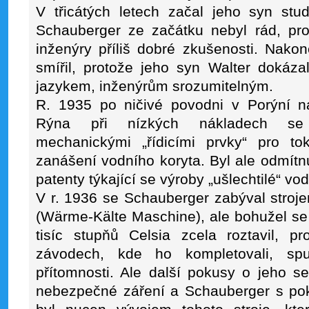
V třicátých letech začal jeho syn stu
Schauberger ze začátku nebyl rád, pr
inženýry příliš dobré zkušenosti. Nako
smířil, protože jeho syn Walter dokáza
jazykem, inženýrům srozumitelným.
R. 1935 po ničivé povodni v Porýní na
Rýna při nízkých nákladech se 
mechanickými „řídicími prvky“ pro t
zanášení vodního koryta. Byl ale odmítn
patenty týkající se výroby „ušlechtilé“ vod
V r. 1936 se Schauberger zabýval stroj
(Wärme-Kälte Maschine), ale bohužel se s
tisíc stupňů Celsia zcela roztavil, 
závodech, kde ho kompletovali, spu
přítomnosti. Ale další pokusy o jeho se
nebezpečné záření a Schauberger s pok