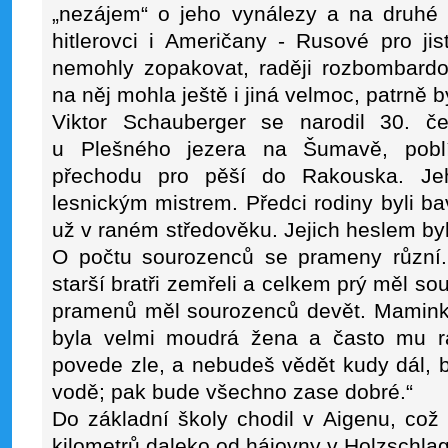
„nezájem“ o jeho vynálezy a na druhé s
hitlerovci i Američany - Rusové pro ji
nemohly zopakovat, raději rozbombardo
na něj mohla ještě i jiná velmoc, patrně
Viktor Schauberger se narodil 30. č
u Plešného jezera na Šumavě, poblí
přechodu pro pěší do Rakouska. Je
lesnickým mistrem. Předci rodiny byli bavo
už v raném středověku. Jejich heslem byl
O počtu sourozenců se prameny různí.
starší bratři zemřeli a celkem prý měl so
pramenů měl sourozenců devět. Maminka
byla velmi moudrá žena a často mu ra
povede zle, a nebudeš vědět kudy dál, 
vodě; pak bude všechno zase dobré.“
Do základní školy chodil v Aigenu, což
kilometrů daleko od hájovny v Holzschla