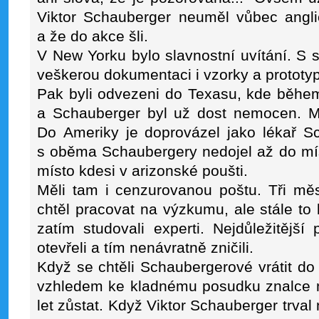
Viktor Schauberger neuměl vůbec angli
a že do akce šli.
V New Yorku bylo slavnostní uvítání. S
veškerou dokumentaci i vzorky a prototyp
Pak byli odvezeni do Texasu, kde během
a Schauberger byl už dost nemocen. Mě
Do Ameriky je doprovázel jako lékař Sc
s oběma Schaubergery nedojel až do mís
místo kdesi v arizonské poušti.
Měli tam i cenzurovanou poštu. Tři mě
chtěl pracovat na výzkumu, ale stále to
zatím studovali experti. Nejdůležitější
otevřeli a tím nenávratně zničili.
Když se chtěli Schaubergerové vrátit do 
vzhledem ke kladnému posudku znalce m
let zůstat. Když Viktor Schauberger trva