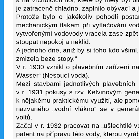
a na vrcholcích hor, které by měly být b
je zatraceně chladno, zaplnilo obývací a j
Protože bylo o jakékoliv pohodlí post
mechanickým tlakem při vytlačování vo
vytvořenými vodovody vracela zase zpět
stoupat nepokoj a neklid.
A jednoho dne, aniž by si toho kdo všiml,
zmizela beze stopy.“
V r. 1930 vznikl o plavebním zařízení n
Wasser“ (Nesoucí voda).
Mezi stavbami jednotlivých plavebních 
v r. 1931 pokusy s tzv. Kelvinovým gene
k nějakému praktickému využití, ale po
nazvaného „vodní vlákno“ se v generáto
voltů.
Začal v r. 1932 pracovat na „ušlechtilé v
patent na přípravu této vody, kterou vyrá