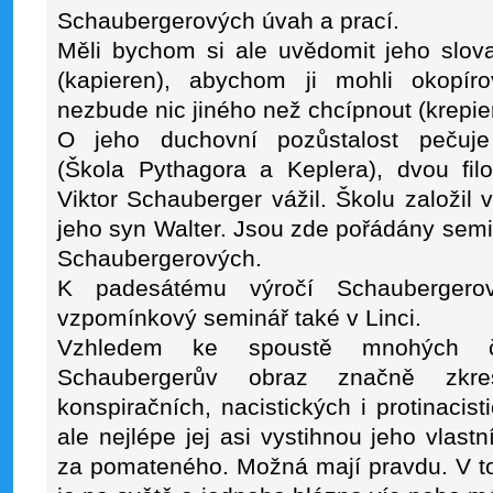
Schaubergerových úvah a prací.
Měli bychom si ale uvědomit jeho slov
(kapieren), abychom ji mohli okopír
nezbude nic jiného než chcípnout (krepie
O jeho duchovní pozůstalost pečuje 
(Škola Pythagora a Keplera), dvou fil
Viktor Schauberger vážil. Školu založi
jeho syn Walter. Jsou zde pořádány semin
Schaubergerových.
K padesátému výročí Schaubergero
vzpomínkový seminář také v Linci.
Vzhledem ke spoustě mnohých č
Schaubergerův obraz značně zkre
konspiračních, nacistických i protinacisti
ale nejlépe jej asi vystihnou jeho vlast
za pomateného. Možná mají pravdu. V to