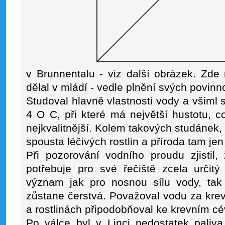
v Brunnentalu - viz další obrázek. Zde
dělal v mládí - vedle plnění svých povinn
Studoval hlavně vlastnosti vody a všiml s
4 O C, při které má největší hustotu, co
nejkvalitnější. Kolem takových studánek, 
spousta léčivých rostlin a příroda tam jen
Při pozorování vodního proudu zjistil,
potřebuje pro své řečiště zcela určitý
význam jak pro nosnou sílu vody, tak 
zůstane čerstvá. Považoval vodu za kre
a rostlinách připodobňoval ke krevním c
Po válce byl v Linci nedostatek paliva