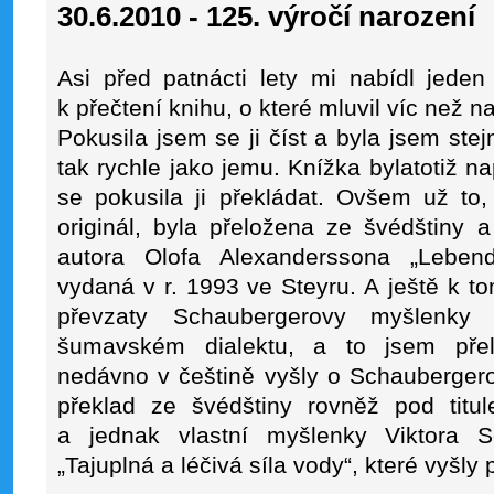
30.6.2010 - 125. výročí narození
Asi před patnácti lety mi nabídl jede
k přečtení knihu, o které mluvil víc než 
Pokusila jsem se ji číst a byla jsem ste
tak rychle jako jemu. Knížka bylatotiž
se pokusila ji překládat. Ovšem už to,
originál, byla přeložena ze švédštiny 
autora Olofa Alexanderssona „Leben
vydaná v r. 1993 ve Steyru. A ještě k
převzaty Schaubergerovy myšlenky
šumavském dialektu, a to jsem přelo
nedávno v češtině vyšly o Schaubergero
překlad ze švédštiny rovněž pod titu
a jednak vlastní myšlenky Viktora 
„Tajuplná a léčivá síla vody“, které vyšly p