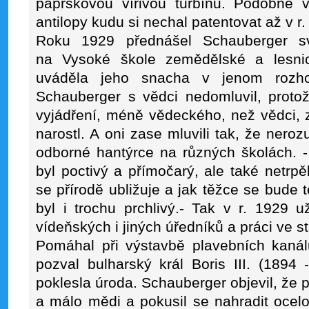
paprskovou vířivou turbínu. Podobné v
antilopy kudu si nechal patentovat až v r.
Roku 1929 přednášel Schauberger sv
na Vysoké škole zemědělské a lesnic
uváděla jeho snacha v jenom rozhov
Schauberger s vědci nedomluvil, proto
vyjádření, méně vědeckého, než vědci, z
narostl. A oni zase mluvili tak, že neroz
odborné hantýrce na různých školách. - Ti
byl poctivý a přímočarý, ale také netrpěli
se přírodě ubližuje a jak těžce se bude 
byl i trochu prchlivý.- Tak v r. 1929 u
vídeňských i jiných úředníků a práci ve st
Pomáhal při výstavbě plavebních kanál
pozval bulharský král Boris III. (189
poklesla úroda. Schauberger objevil, že
a málo mědi a pokusil se nahradit ocel