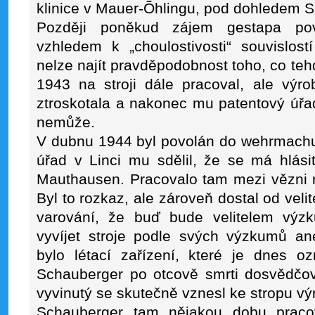
klinice v Mauer-Õhlingu, pod dohledem S
Později poněkud zájem gestapa pov
vzhledem k „choulostivosti“ souvislost
nelze najít pravděpodobnost toho, co teh
1943 na stroji dále pracoval, ale výr
ztroskotala a nakonec mu patentový úřad 
nemůže.
V dubnu 1944 byl povolán do wehrmachu
úřad v Linci mu sdělil, že se má hlási
Mauthausen. Pracovalo tam mezi vězni 
Byl to rozkaz, ale zároveň dostal od veli
varování, že buď bude velitelem výz
vyvíjet stroje podle svých výzkumů a
bylo létací zařízení, které je dnes 
Schauberger po otcově smrti dosvědčov
vyvinutý se skutečně vznesl ke stropu výr
Schauberger tam nějakou dobu pracov