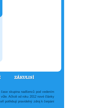
Ě
ZÁKULISÍ
ém čase skupina nadšenců pod vedením
é vůle. Ačkoli od roku 2012 nové články
ří potřebují pravidelný zdroj k čerpání