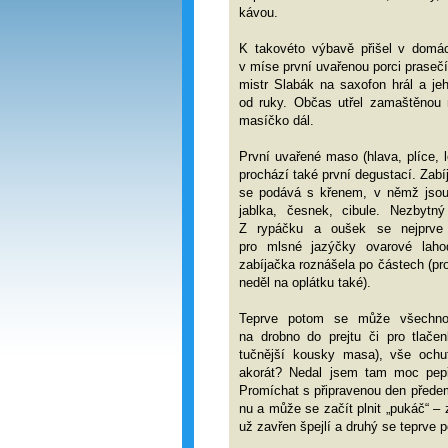
kávou.
K takovéto výbavě přišel v domá
v míse první uvařenou porci prasečí
mistr Slabák na saxofon hrál a je
od ruky. Občas utřel zamaštěnou r
masíčko dál.
První uvařené maso (hlava, plíce, 
prochází také první degustací. Zabí
se podává s křenem, v němž jsou
jablka, česnek, cibule. Nezbytný
Z rypáčku a oušek se nejprve o
pro mlsné jazýčky ovarové lahod
zabíjačka roznášela po částech (prot
neděl na oplátku také).
Teprve potom se může všechno 
na drobno do prejtu či pro tlače
tučnější kousky masa), vše ochut
akorát? Nedal jsem tam moc pepř
Promíchat s připravenou den před
nu a může se začít plnit „pukáč“ – 
už zavřen špejlí a druhý se teprve p