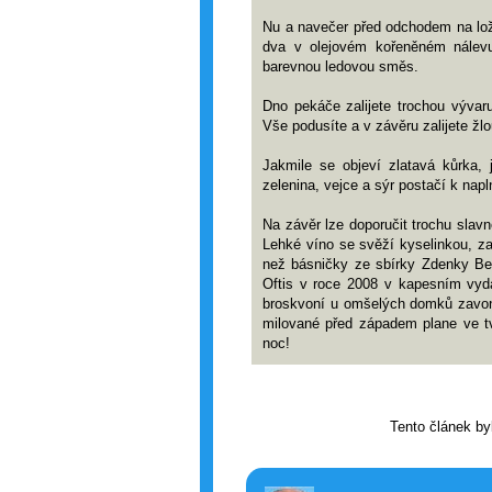
Nu a navečer před odchodem na lože
dva v olejovém kořeněném nálevu
barevnou ledovou směs.
Dno pekáče zalijete trochou vývar
Vše podusíte a v závěru zalijete ž
Jakmile se objeví zlatavá kůrka, 
zelenina, vejce a sýr postačí k napl
Na závěr lze doporučit trochu sla
Lehké víno se svěží kyselinkou, za
než básničky ze sbírky Zdenky Ber
Oftis v roce 2008 v kapesním vydá
broskvoní u omšelých domků zavoní
milované před západem plane ve tv
noc!
Tento článek by