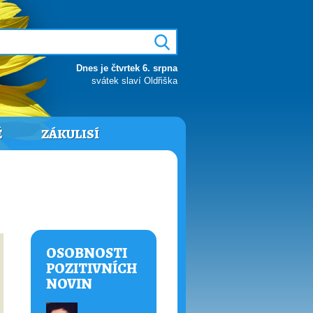
Dnes je čtvrtek 6. srpna
svátek slaví Oldřiška
Ě
ZÁKULISÍ
OSOBNOSTI
POZITIVNÍCH
NOVIN