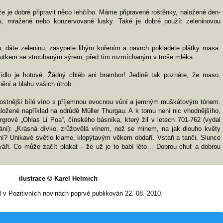
 je dobré připravit něco lehčího. Máme připravené roštěnky, naložené den-
, mražené nebo konzervované lusky. Také je dobré použít zeleninovou
u, dáte zeleninu, zasypete libým kořením a navrch pokladete plátky masa.
loutkem se strouhaným sýrem, před tím rozmíchaným v troše mléka.
jídlo je hotové. Žádný chléb ani brambor! Jedině tak poznáte, že maso,
nění a blahu vašich útrob.
vnostnější bílé víno s příjemnou ovocnou vůní a jemným muškátovým tónem.
ložené například na odrůdě Müller Thurgau. A k tomu není nic vhodnějšího,
grové „Ohlas Li Poa“, čínského básníka, který žil v letech 701-762 (vydal
ní): „Krásná dívko, zrůžovělá vínem, než se minem, na jak dlouho květy
? Unikavé světlo klame, klopýtavým věkem obdaří. Vstaň a tanči. Slunce
áři. Co může začít plakat – že už je to babí léto… Dobrou chuť a dobrou
ilustrace © Karel Helmich
l v Pozitivních novinách poprvé publikován 22. 08. 2010.