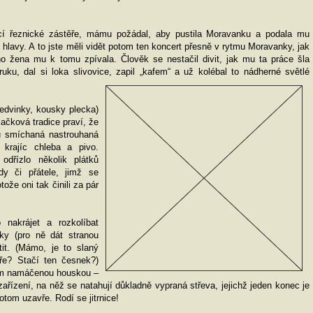
cí řeznické zástěře, mámu požádal, aby pustila Moravanku a podala mu
 hlavy. A to jste měli vidět potom ten koncert přesně v rytmu Moravanky, jak
ho žena mu k tomu zpívala. Člověk se nestačil divit, jak mu ta práce šla
uku, dal si loka slivovice, zapil „kafem“ a už kolébal to nádherné světlé
ledvinky, kousky plecka)
jačková tradice praví, že
 smíchaná nastrouhaná
 krajíc chleba a pivo.
dřízlo několik plátků
y či přátele, jimž se
ože oni tak činili za pár
nakrájet a rozkolíbat
nky (pro ně dát stranou
it. (Mámo, je to slaný
e? Stačí ten česnek?)
em namáčenou houskou –
zařízení, na něž se natahují důkladně vypraná střeva, jejichž jeden konec je
otom uzavře. Rodí se jitrnice!