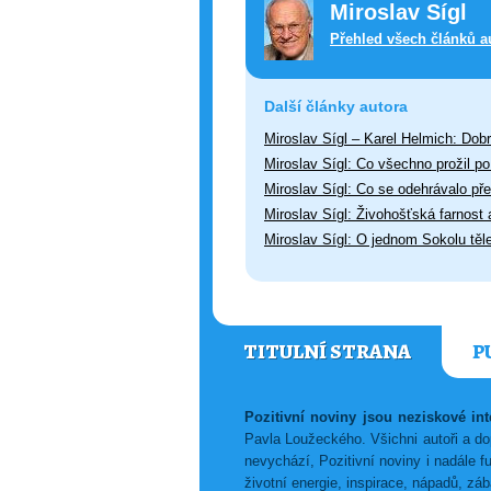
Miroslav Sígl
Přehled všech článků a
Další články autora
Miroslav Sígl – Karel Helmich: Dobr
Miroslav Sígl: Co všechno prožil p
Miroslav Sígl: Co se odehrávalo pře
Miroslav Sígl: Živohošťská farnost 
Miroslav Sígl: O jednom Sokolu těl
TITULNÍ STRANA
P
Pozitivní noviny jsou neziskové i
Pavla Loužeckého. Všichni autoři a dop
nevychází, Pozitivní noviny i nadále f
životní energie, inspirace, nápadů, z