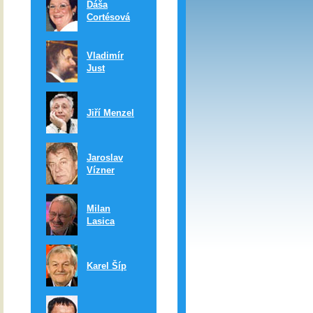
Dáša
Cortésová
Vladimír
Just
Jiří Menzel
Jaroslav
Vízner
Milan
Lasica
Karel Šíp