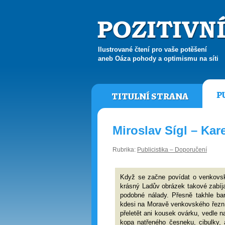
Ilustrované čtení pro vaše potěšení
aneb Oáza pohody a optimismu na síti
P
TITULNÍ STRANA
Miroslav Sígl – Kar
Rubrika:
Publicistika – Doporučení
Když se začne povídat o venkovsk
krásný Ladův obrázek takové zabíja
podobné nálady. Přesně takhle bar
kdesi na Moravě venkovského řezní
přeletět ani kousek ovárku, vedle n
kopa natřeného česneku, cibulky, 