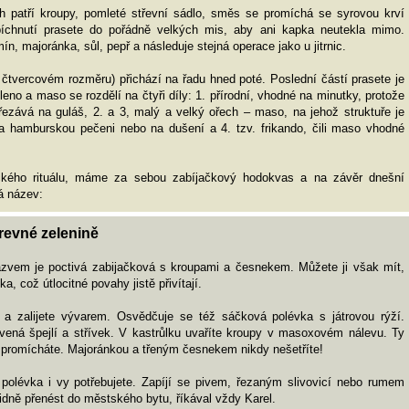
ich patří kroupy, pomleté střevní sádlo, směs se promíchá se syrovou krví
íchnutí prasete do pořádně velkých mis, aby ani kapka neutekla mimo.
n, majoránka, sůl, pepř a následuje stejná operace jako u jitrnic.
čtvercovém rozměru) přichází na řadu hned poté. Poslední částí prasete je
leno a maso se rozdělí na čtyři díly: 1. přírodní, vhodné na minutky, protože
dřezává na guláš, 2. a 3, malý a velký ořech – maso, na jehož struktuře je
a hamburskou pečeni nebo na dušení a 4. tzv. frikando, čili maso vhodné
.
ického rituálu, máme za sebou zabíjačkový hodokvas a na závěr dnešní
má název:
revné zelenině
názvem je poctivá zabijačková s kroupami a česnekem. Můžete ji však mít,
a, což útlocitné povahy jistě přivítají.
 a zalijete vývarem. Osvědčuje se též sáčková polévka s játrovou rýží.
bavená špejlí a střívek. V kastrůlku uvaříte kroupy v masoxovém nálevu. Ty
 promícháte. Majoránkou a třeným česnekem nikdy nešetříte!
 polévka i vy potřebujete. Zapíjí se pivem, řezaným slivovicí nebo rumem
lidně přenést do městského bytu, říkával vždy Karel.