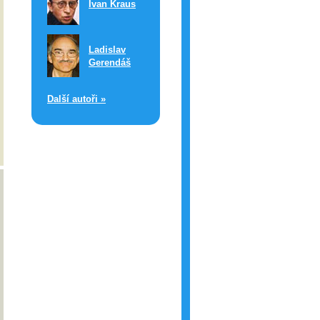
Ivan Kraus
Ladislav
Gerendáš
Další autoři »