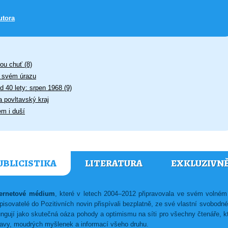
utora
ou chuť (8)
o svém úrazu
d 40 lety: srpen 1968 (9)
a povltavský kraj
em i duší
UBLICISTIKA
LITERATURA
EXKLUZIVN
nternetové médium
, které v letech 2004–2012 připravovala ve svém voln
isovatelé do Pozitivních novin přispívali bezplatně, ze své vlastní svobodn
ungují jako skutečná oáza pohody a optimismu na síti pro všechny čtenáře, kte
ábavy, moudrých myšlenek a informací všeho druhu.