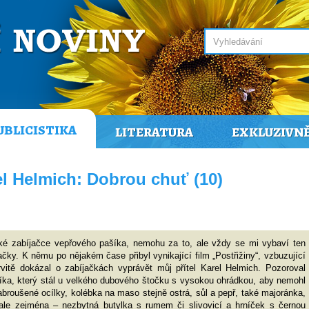
UBLICISTIKA
LITERATURA
EXKLUZIVN
el Helmich: Dobrou chuť (10)
é zabíjačce vepřového pašíka, nemohu za to, ale vždy se mi vybaví ten
čky. K němu po nějakém čase přibyl vynikající film „Postřižiny“, vzbuzující
vitě dokázal o zabíjačkách vyprávět můj přítel Karel Helmich. Pozoroval
ka, který stál u velkého dubového štočku s vysokou ohrádkou, aby nemohl
abroušené ocílky, kolébka na maso stejně ostrá, sůl a pepř, také majoránka,
ale zejména – nezbytná butylka s rumem či slivovicí a hrníček s černou