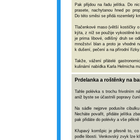
Pak přijdou na řadu jelítka. Do n
prasete, nachytanou hned po prop
Do této směsi se přidá rozemletý kmí
Tlačenkové maso (větší kostičky o 
kýta, z níž se použije vykostěné ko
je prima libové, odlišný druh se o
množství blan a proto je vhodné n
k dušení, pečení a na přírodní řízky
Takže, vážení přátelé gastronom
kulinární nabídka Karla Helmicha 
Prdelanka a roštěnky na ba
Tahle polévka s trochu frivolním 
aniž byste se účastnili popravy čuník
Na sádle nejprve podusíte cibulku
Necháte povařit, přidáte jelítka z
pak přidáte do polévky a vše pěkně
Křupavý kornšpic je přesně to, co
podle libosti. Venkovský zvyk lze k