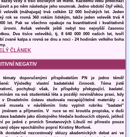
jí každý vždy o tisíc božských let méně. Každému věku předchází
 úsvit a po něm následuje jeho soumrak. Jedno období čtyř věků,
é velevěk (máhajuga) trvá celkém 12 000 božských let. Jeden
ký rok se rovná 360 rokům lidským, takže jeden velevěk trvá 4
000 let. Pak se všechno opakuje na kvantitativně i kvalitativně
í úrovni. Avšak velevěk ještě nebyl tou nejvyšší časovou
otkou. Dva tisíce velevěků, tj. 8 640 000 000 našich let, tvoří
bí zvané kalpa a rovná se dnu a noci - 24 hodinám velkého boha
my.
ELÝ ČLÁNEK
ITIVNÍ NEGATIV
 tématy doporučenými přispěvatelům PN je jedno téměř
šené: Výsledky vlastní badatelské činnosti. Téma jistě
irativní, pochybuji však, že příspěvky překypující.
badatel
.
mínám na svá studentská léta a později novinářskou praxi, kdy
 v Divadelním ústavu studovala nezapůjčitelné materiály - a
nně musela v návštěvním listu vyplnit rubriku "badatel"
 jménem a příjmením. V ruce se mi kroutila propiska, v duši
stava badatele jako důstojného hledače budoucích objevů, jelikož
ní po jedné z prvních Smetanových Libuší mi přineslo pouze
kaný objev epochálního poprsí Kristiny Morfové.
ěk dostatečně nezcestovalý skluzy akademických debat ani ve