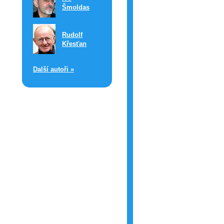
Šmoldas
Rudolf
Křesťan
Další autoři »