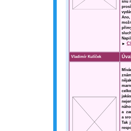
snu 
pros
vydá
Ano,
možn
přim
sluch
Napi
C
►
Úva
Vladimír Kulíček
Mívá
znám
něja
marn
celk
jaká
neje
náho
a za
a sro
Tak 
resp