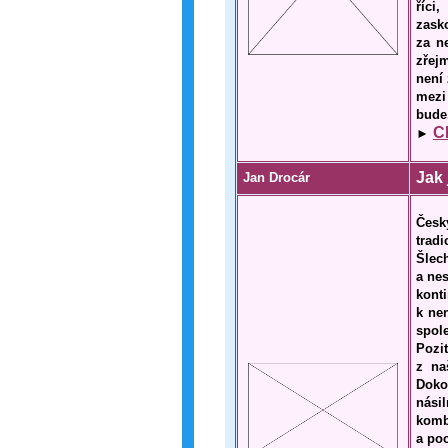
říci
zask
za n
zřej
není
mezi
bude,
C
►
Jak 
Jan Drocár
Česk
trad
Šlec
a nes
kont
k ne
spole
Pozi
z na
Doko
nási
komb
a poc