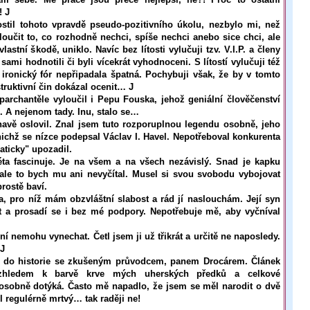
! J
stil tohoto vpravdě pseudo-pozitivního úkolu, nezbylo mi, než
loučit to, co rozhodně nechci, spíše nechci anebo sice chci, ale
lastní škodě, uniklo. Navíc bez lítosti vylučuji tzv. V.I.P. a členy
iž sami hodnotili či byli vícekrát vyhodnoceni. S lítostí vylučuji též
 ironický fór nepřipadala špatná. Pochybuji však, že by v tomto
truktivní čin dokázal ocenit… J
parchantěle vyloučil i Pepu Fouska, jehož geniální člověčenství
 A nejenom tady. Inu, stalo se…
havě oslovil. Znal jsem tuto rozporuplnou legendu osobně, jeho
ichž se nízce podepsal Václav I. Havel. Nepotřeboval konkurenta
aticky" upozadil.
ta fascinuje. Je na všem a na všech nezávislý. Snad je kapku
, ale to bych mu ani nevyčítal. Musel si svou svobodu vybojovat
ap mě prostě baví.
, pro níž mám obzvláštní slabost a rád jí naslouchám. Její syn
nt a prosadí se i bez mé podpory. Nepotřebuje mě, aby vyčníval
 nemohu vynechat. Četl jsem ji už třikrát a určitě ne naposledy.
 J
y do historie se zkušeným průvodcem, panem Drocárem. Článek
zhledem k barvě krve mých uherských předků a celkové
osobně dotýká. Často mě napadlo, že jsem se měl narodit o dvě
yl regulérně mrtvý… tak raději ne!