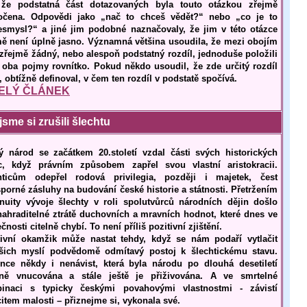
, že podstatná část dotazovaných byla touto otázkou zřejmě
očena. Odpovědi jako „nač to chceš vědět?“ nebo „co je to
esmysl?“ a jiné jim podobné naznačovaly, že jim v této otázce
mě není úplně jasno. Významná většina usoudila, že mezi obojím
 zřejmě žádný, nebo alespoň podstatný rozdíl, jednoduše položili
 oba pojmy rovnítko. Pokud někdo usoudil, že zde určitý rozdíl
 obtížně definoval, v čem ten rozdíl v podstatě spočívá.
ELÝ ČLÁNEK
jsme si zrušili šlechtu
ý národ se začátkem 20.století vzdal části svých historických
ic, když právním způsobem zapřel svou vlastní aristokracii.
hticům odepřel rodová privilegia, později i majetek, čest
porné zásluhy na budování české historie a státnosti. Přetržením
inuity vývoje šlechty v roli spolutvůrců národních dějin došlo
nahraditelné ztrátě duchovních a mravních hodnot, které dnes ve
čnosti citelně chybí. To není příliš pozitivní zjištění.
tivní okamžik může nastat tehdy, když se nám podaří vytlačit
šich myslí podvědomě odmítavý postoj k šlechtickému stavu.
nce někdy i nenávist, která byla národu po dlouhá desetiletí
lně vnucována a stále ještě je přiživována. A ve smrtelné
inaci s typicky českými povahovými vlastnostmi - závistí
item malosti – přiznejme si, vykonala své.