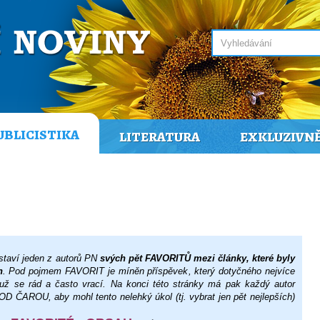
UBLICISTIKA
LITERATURA
EXKLUZIVN
staví jeden z autorů PN
svých pět FAVORITŮ mezi články, které byly
h
. Pod pojmem FAVORIT je míněn příspěvek, který dotyčného nejvíce
už se rád a často vrací. Na konci této stránky má pak každý autor
AROU, aby mohl tento nelehký úkol (tj. vybrat jen pět nejlepších)