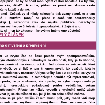
nepřipustí, že by se snad mohl vydat cestou badatele. Co by tam,
ím vás, dělal? A vidíte, přitom se právě na takovou cestu
váme každý a denně.
 ano! Cožpak vy si nikdy nekoupíte tisk zvaný denní, tu a tam
á i bulvární (obojí se přece k sobě tak sourozenecky
ykají...), nezaboříte zrak do nějaké publikace, nezachytíte
em rozhlasové či televizní zpravodajství...? Zajisté ano.
šte si - jen tak zkusmo - ke svému jménu ono důstojné:
ELÝ ČLÁNEK
ha o myšlení a přemýšlení
m ve zvyku čas od času položit svým spolupracovníkům,
ým dlouhodobým i náhodným za okolností, kdy je to vhodné,
kou poměrně nečekanou otázku. Jednoduše ze zvědavosti. Není
é vědět, co si lidé o tom či onom myslí, jak uvažují, jaká je
ová tendence v názorech.Uplyne určitý čas a z odpovědí se vyvine
si soukromá anketa. Ta samozřejmě nemůže být reprezentativní,
n proto, že je soukromá, ale i proto, že výběr respondentů je
dný, nerespektuje požadovaný průřez vzděláním, věkem
městnáním. Přesto lze někdy vyvodit z výsledků určitý závěr
vnat jej se skutečností tak, jak ji kolem sebe běžně známe.
jsem se již před delším časem zkusil ptát, jaký rozdíl vidí moji
ondenti mezi myšlením a přemýšlením. Hned úvodem je třeba