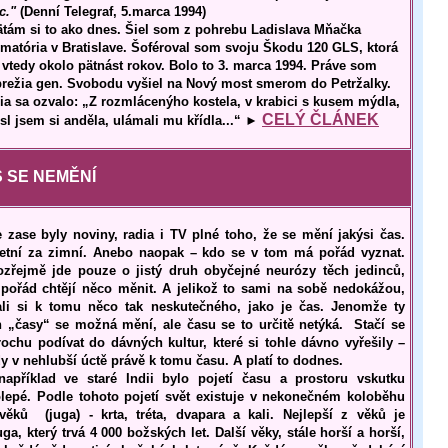
c."
(Denní Telegraf, 5.marca 1994)
tám si to ako dnes. Šiel som z pohrebu Ladislava Mňačka
ematória v Bratislave. Šoféroval som svoju Škodu 120 GLS, ktorá
vtedy okolo pätnást rokov. Bolo to 3. marca 1994. Práve som
brežia gen. Svobodu vyšiel na Nový most smerom do Petržalky.
ia sa ozvalo: „Z rozmlácenýho kostela, v krabici s kusem mýdla,
CELÝ ČLÁNEK
sl jsem si anděla, ulámali mu křídla...“
►
 SE NEMĚNÍ
e zase byly noviny, radia i TV plné toho, že se mění jakýsi čas.
letní za zimní. Anebo naopak – kdo se v tom má pořád vyznat.
zřejmě jde pouze o jistý druh obyčejné neurózy těch jedinců,
í pořád chtějí něco měnit. A jelikož to sami na sobě nedokážou,
ali si k tomu něco tak neskutečného, jako je čas. Jenomže ty
ch „časy“ se možná mění, ale času se to určitě netýká. Stačí se
rochu podívat do dávných kultur, které si tohle dávno vyřešily –
y v nehlubší úctě právě k tomu času. A platí to dodnes.
například ve staré Indii bylo pojetí času a prostoru vskutku
olepé. Podle tohoto pojetí svět existuje v nekonečném koloběhu
 věků (juga) - krta, tréta, dvapara a kali. Nejlepší z věků je
uga, který trvá 4 000 božských let. Další věky, stále horší a horší,