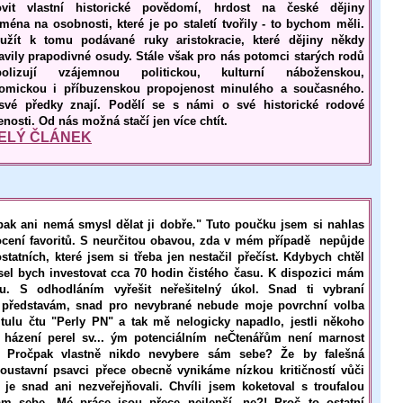
vit vlastní historické povědomí, hrdost na české dějiny
ména na osobnosti, které je po staletí tvořily - to bychom měli.
užít k tomu podávané ruky aristokracie, které dějiny někdy
ravily prapodivné osudy. Stále však pro nás potomci starých rodů
olizují vzájemnou politickou, kulturní náboženskou,
omickou i příbuzenskou propojenost minulého a současného.
své předky znají. Podělí se s námi o své historické rodové
nosti. Od nás možná stačí jen více chtít.
ELÝ ČLÁNEK
pak ani nemá smysl dělat ji dobře." Tuto poučku jsem si nahlas
nocení favoritů. S neurčitou obavou, zda v mém případě nepůjde
tatních, které jsem si třeba jen nestačil přečíst. Kdybych chtěl
musel bych investovat cca 70 hodin čistého času. K dispozici mám
. S odhodláním vyřešit neřešitelný úkol. Snad ti vybraní
 představám, snad pro nevybrané nebude moje povrchní volba
tulu čtu "Perly PN" a tak mě nelogicky napadlo, jestli někoho
e házení perel sv... ým potenciálním neČtenářům není marnost
. Pročpak vlastně nikdo nevybere sám sebe? Že by falešná
soustavní psavci přece obecně vynikáme nízkou kritičností vůči
e snad ani nezveřejňovali. Chvíli jsem koketoval s troufalou
m sebe. Mé práce jsou přece nejlepší, ne?! Proč to ostatní