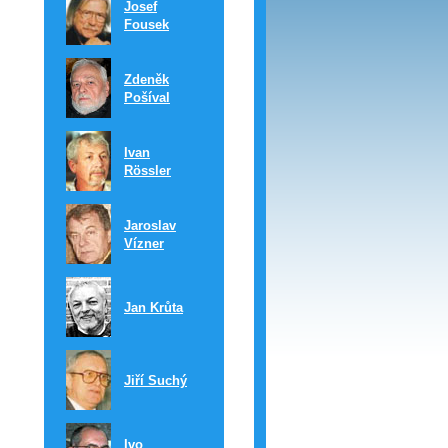
Josef
Fousek
Zdeněk
Pošíval
Ivan
Rössler
Jaroslav
Vízner
Jan Krůta
Jiří Suchý
Ivo