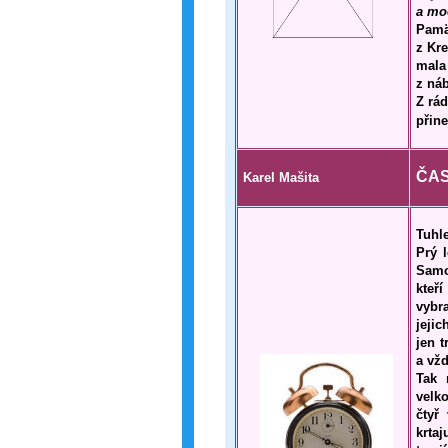
a mo
Pamä
z Kr
mala 
z ná
Z rád
přine
ČAS
Karel Mašita
Tuhl
Prý 
Samo
kteř
vybr
jeji
jen t
a vžd
Tak 
velk
čtyř
krtaj