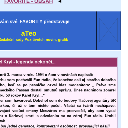
►
FAVORITÉ - OBSAH
◄
vám své FAVORITY představuje
aTeo
Redakční rady Pozitivních novin, grafik
l Kryl - legenda nekončí...
rti 3. marca v roku 1994 o ňom v novinách napísali:
chu som pochválil Fun rádio, že konečne dali aj starého dobrého
iho, keď sa po pesničke ozval hlas moderátora: „ Práve sme
meckého Passau dostali smutnú správu. Dnes nadránom zomrel
ku 50 rokov Karel Kryl...“
er som havaroval. Dobehol som do budovy Tlačovej agentúry SR
ázkou, či už o tom niekto počul. Všetci sa tvárili nechápavo.
vajúci vedúci smeny Meszáros ma presvedčil, aby som vydal
vu o Karlovej smrti s odvolaním sa na zdroj Fun rádia. Urobil
tak.
ol jedné generace, kontroverzní osobnost, provokující násilí