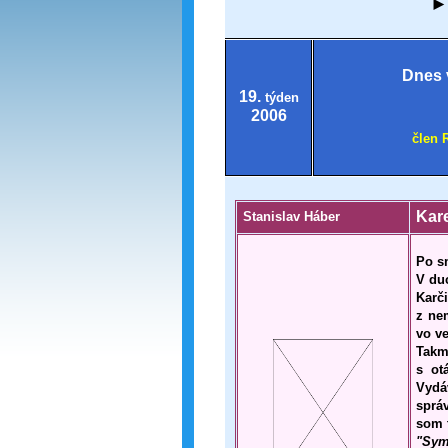
Dnes 
19.
týden
2006
člen 
Kare
Stanislav Háber
Po sm
V du
Karč
z ne
vo ve
Takm
s ot
Vydá
sprá
som 
"Symb