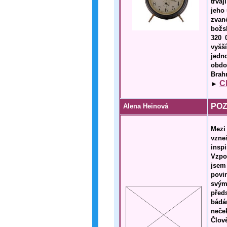
trva
jeho
zvan
božs
320 
vyšš
jedn
obdo
Brah
C
►
POZ
Alena Heinová
Mezi
vzne
insp
Vzpo
jsem
povi
svým
před
bádá
neče
Člov