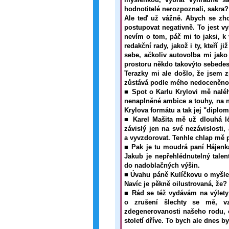
hodnotitelé nerozpoznali, sakra?
Ale teď už vážně. Abych se zho
postupovat negativně. To jest vy
nevím o tom, páč mi to jaksi, k v
redakční rady, jakož i ty, kteří j
sebe, ačkoliv autovolba mi jako
prostoru někdo takovýto sebedes
Terazky mi ale došlo, že jsem z
zůstává podle mého nedoceněno.
■ Spot o Karlu Krylovi mě nalé
nenaplněné ambice a touhy, na n
Krylova formátu a tak jej "diplom
■ Karel Mašita mě už dlouhá lé
závislý jen na své nezávislosti
a vyvzdorovat. Tenhle chl
■ Pak je tu moudrá paní Hájenka
Jakub je nepřehlédnutelný tale
do nadoblačných výšin.
■ Úvahu páně Kulíčkovu o myšlení
Navíc je pěkně oilustrovaná, že?
■ Rád se též vydávám na výlet
o zrušení šlechty se mě, v
zdegenerovanosti našeho rodu, 
století dříve. To bych ale dnes b