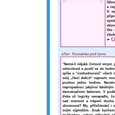
Obno
a zej
A vy
přip
symb
ekon
Oni 
zkuše
C
►
aTeo: Poznámka pod čarou
"Nemá-li nějaká činnost smysl, 
odrecitoval a pustil se do hod
spíše o "znehodnocení" všech os
svůj „čtecí deficit“ napravit, 
pouhou jednu hodinu. Necelou
nepropadnou jakýmsi falešným
demotivačním faktorem. V podti
třeba už logicky nenapadlo, ž
nad marnost a trápení ducha
skromnost? My, příležitostní i 
svým výplodům. Jinak bychom j
myšlenkou, vybrat výhradně sá