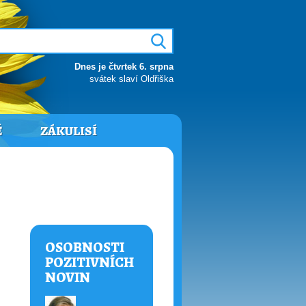
Dnes je čtvrtek 6. srpna
svátek slaví Oldřiška
Ě
ZÁKULISÍ
OSOBNOSTI
POZITIVNÍCH
NOVIN