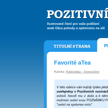
Ilustrované čtení pro vaše potěšení
aneb Oáza pohody a optimismu na síti
P
TITULNÍ STRANA
Favorité aTea
Rubrika:
Publicistika – Doporučení
V této rubrice vám každý týden před
uveřejněny v Pozitivních novinác
oslovil, hovoří mu z duše a k něm
možnost uvést svou POZNÁMKU POD Č
"uvést na správnou míru".