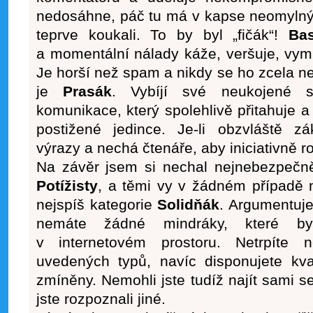
nedosáhne, páč tu má v kapse neomylný 
teprve koukali. To by byl „fičák“!
Bas
a momentální nálady káže, veršuje, vymítá
Je horší než spam a nikdy se ho zcela 
je
Prasák
. Vybíjí své neukojené 
komunikace, který spolehlivě přitahuje
postižené jedince. Je-li obzvláště zá
výrazy a nechá čtenáře, aby iniciativně r
Na závěr jsem si nechal nejnebezpečněj
Potížisty
, a těmi vy v žádném případě n
nejspíš kategorie
Solidňák
. Argumentuje
nemáte žádné mindráky, které bys
v internetovém prostoru. Netrpíte
uvedených typů, navíc disponujete kva
zmíněny. Nemohli jste tudíž najít sami s
jste rozpoznali jiné.