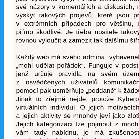
své názory v komentářích a diskusích, 
výskyt takových projevů, které jsou p
v extrémních případech pro většinu, n
přímo škodlivé. Je třeba nositele tako
rovnou vyloučit a zamezit tak dalšímu šíře
Každý web má svého admina, vybaveného
„mohl udělat pořádek“. Funguje v podst
jenž určuje pravidla na svém území
z osvědčených uživatelů komunikač
pomocí pak usměrňuje „poddané“ k žádo
Jinak to zřejmě nejde, protože Kyberp
virtuálních individuí. O jejich motivacíc
a jejich aktivity se mnohdy jeví jako zlotř
Jejich kategorizaci lze pojmout z mnoh
vám tady nabídnu, je má zkušenost 