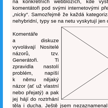
na konkrétních webblozích, kde vyst
komentátoři pod svými internetovými p
„nicky“. Samozřejmě že každá kategoriza
nehybridní, typy se na netu vyskytují jen 
Komentáře
a diskuze
vyvolávají Nositelé
názorů, tzv.
Generátoři. Ti
zpravidla nastolí
problém, napíší
k němu nějaký
názor (ať už vlastní
nebo přejatý) a pak
jej hájí do roztrhání
těla i ducha. Ještě jsem nezaznamenal 