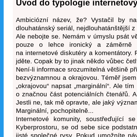
Úvod do typologie internetový
Ambiciózní název, že? Vystačil by n
dlouhatánský seriál, nejdlouhatánštější z
Ale nebojte se. Nemám v úmyslu psát v
pouze o lehce ironický a záměrně 
na internetové diskutéry a komentátory.
jděte. Copak by to jinak někdo vůbec čet
Není-li informace srozumitelná většině př
bezvýznamnou a okrajovou. Téměř jsem 
„okrajovou“ napsat „marginální“. Ale tím 
o značnou část potenciálních čtenářů. A 
Jestli ne, tak mě opravte, ale jaký výz
Marginální, pochopitelně...
Internetové komunity, soustřeďující s
Kyberprostoru, se od sebe sice podstatně
jisté společné rysy. Pokud umožníte ná