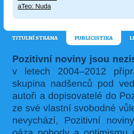
aTeo: Nuda
TITULNÍ STRANA
PUBLICISTIKA
L
Pozitivní noviny jsou nez
v letech 2004–2012 přip
skupina nadšenců pod ved
autoři a dopisovatelé do Pozi
ze své vlastní svobodné vůl
nevychází, Pozitivní novin
oáza pohody a optimismu na