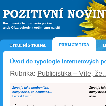
Ilustrované čtení pro vaše potěšení
aneb Oáza pohody a optimismu na síti
PUBLICISTIKA
TITULNÍ STRANA
L
Úvod do typologie internetových po
Rubrika:
Publicistika – Víte, že.
Život je jako bonboniéra,
Život je ja
nikdy nevíš, co ochutnáš…
nikdy neví
Forrest Gump
aTeo