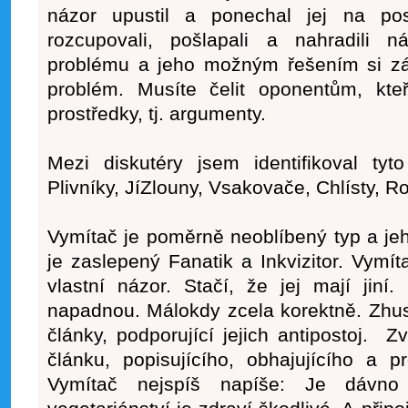
názor upustil a ponechal jej na pos
rozcupovali, pošlapali a nahradili 
problému a jeho možným řešením si zák
problém. Musíte čelit oponentům, kteř
prostředky, tj. argumenty.
Mezi diskutéry jsem identifikoval tyt
Plivníky, JíZlouny, Vsakovače, Chlísty, R
Vymítač
je poměrně neoblíbený typ a je
je zaslepený Fanatik a Inkvizitor. Vymít
vlastní názor. Stačí, že jej mají jin
napadnou. Málokdy zcela korektně. Zhus
články, podporující jejich antipostoj. Z
článku, popisujícího, obhajujícího a pr
Vymítač nejspíš napíše: Je dávno