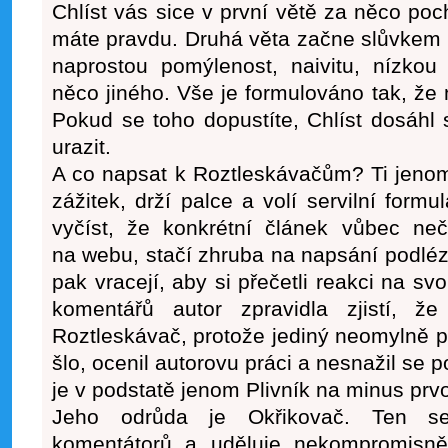
Chlíst
vás sice v první větě za něco poch
máte pravdu. Druhá věta začne slůvkem „a
naprostou pomýlenost, naivitu, nízkou
něco jiného. Vše je formulováno tak, že
Pokud se toho dopustíte, Chlíst dosáhl
urazit.
A co napsat k
Roztleskávačům
? Ti jeno
zážitek, drží palce a volí servilní formu
vyčíst, že konkrétní článek vůbec neč
na webu, stačí zhruba na napsání podlé
pak vracejí, aby si přečetli reakci na sv
komentářů autor zpravidla zjistí, ž
Roztleskávač, protože jediný neomylně po
šlo, ocenil autorovu práci a nesnažil se 
je v podstatě jenom Plivník na minus prv
Jeho odrůda je
Okřikovač
. Ten se
komentátorů a uděluje nekompromisně