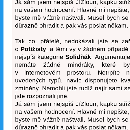
Já sám jsem nejspíš JíZloun, kapku stř
na vašem hodnocení. Hlavně mi nepište, 
byste mě vážně naštvali. Musel bych se
důrazně ohradit a pak vás poslat někam. 
Tak co, přátelé, nedokázali jste se za
o
Potížisty
, a těmi vy v žádném případě 
nejspíš kategorie
Solidňák
. Argumentuje
nemáte žádné mindráky, které bys
v internetovém prostoru. Netrpíte
uvedených typů, navíc disponujete kva
zmíněny. Nemohli jste tudíž najít sami s
jste rozpoznali jiné.
Já sám jsem nejspíš JíZloun, kapku stř
na vašem hodnocení. Hlavně mi nepište, 
byste mě vážně naštvali. Musel bych se
důrazně ohradit a pak vás poslat někam. 