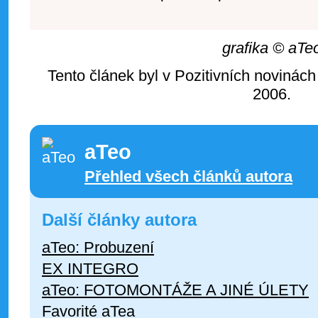
grafika © aTe
Tento článek byl v Pozitivních novinách
2006.
aTeo
Přehled všech článků autora
Další články autora
aTeo: Probuzení
EX INTEGRO
aTeo: FOTOMONTÁŽE A JINÉ ÚLETY
Favorité aTea