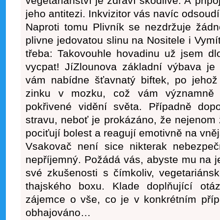
vegetariánství je zdraví škodlivé. A připo
jeho antitezi. Inkvizitor vás navíc odsoud
Naproti tomu
Plivník
se nezdržuje žádno
plivne jedovatou slinu na Nositele i Vymí
třeba: Takovouhle hovadinu už jsem dlo
vycpat!
JíZlounova
základní výbava je 
vám nabídne šťavnatý biftek, po jehož 
zinku v mozku, což vám významně 
pokřivené vidění světa. Případně dopo
stravu, neboť je prokázáno, že nejenom ž
pociťují bolest a reagují emotivně na vněj
Vsakovač
není sice nikterak nebezpeč
nepříjemný. Požádá vás, abyste mu na j
své zkušenosti s čímkoliv, vegetariáns
thajského boxu. Klade doplňující ot
zájemce o vše, co je v konkrétním pří
obhajováno…