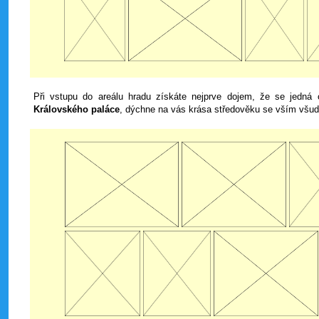
Při vstupu do areálu hradu získáte nejprve dojem, že se jedná 
Královského paláce
, dýchne na vás krása středověku se vším všud