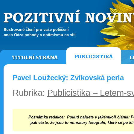
Ilustrované čtení pro vaše potěšení
aneb Oáza pohody a optimismu na síti
PUBLICISTIKA
TITULNÍ STRANA
L
Pavel Loužecký: Zvíkovská perla
Rubrika:
Publicistika – Letem-
Poznámka redakce:
Pokud najdete v jakémkoli článku P
pak vězte, že jsou to
miniatury fotografií
, které se
po kli