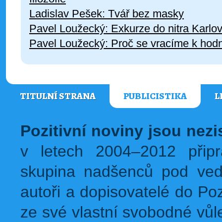
Ladislav Pešek: Tvář bez masky
Pavel Loužecký: Exkurze do nitra Karlo
Pavel Loužecký: Proč se vracíme k hod
TITULNÍ STRANA
PUBLICISTIKA
L
Pozitivní noviny jsou nez
v letech 2004–2012 přip
skupina nadšenců pod ved
autoři a dopisovatelé do Pozi
ze své vlastní svobodné vůl