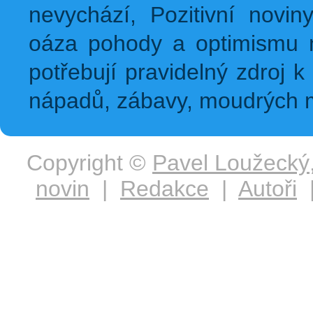
nevychází, Pozitivní novin
oáza pohody a optimismu na
potřebují pravidelný zdroj k 
nápadů, zábavy, moudrých m
Copyright ©
Pavel Loužecký
novin
|
Redakce
|
Autoři