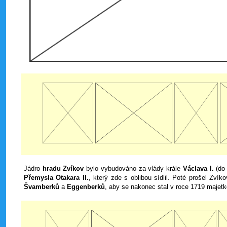
Jádro
hradu Zvíkov
bylo vybudováno za vlády krále
Václava I.
(do 
Přemysla Otakara II.
, který zde s oblibou sídlil. Poté prošel Zví
Švamberků
a
Eggenberků
, aby se nakonec stal v roce 1719 maje