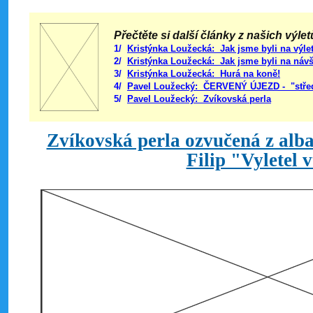
Přečtěte si další články z našich výletů
1/
Kristýnka Loužecká: Jak jsme byli na výle
2/
Kristýnka Loužecká: Jak jsme byli na návšt
3/
Kristýnka Loužecká: Hurá na koně!
4/
Pavel Loužecký: ČERVENÝ ÚJEZD - "středo
5/
Pavel Loužecký: Zvíkovská perla
Zvíkovská perla ozvučená z alb
Filip "Vyletel 