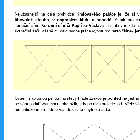
Nejúžasnější na celé prohlídce
Královského paláce
je, že si 
libovolně dlouho
,
v naprostém klidu a pohodě
. A tak proch
Taneční síní, Korunní síní či Kaplí sv.Václava
, a stále vás zde n
skutečná žeň. Vážně mi dalo hodně práce vybrat pro tento článek jen
Ovšem naprostou perlou návštěvy hradu Zvíkov je
pohled na jednot
se vám podaří vystihnout okamžik, kdy po nich projede loď. Vřele vá
romantické místo, které vás dozajista chytne u srdce.