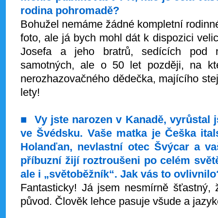
rodina pohromadě?
Bohužel nemáme žádné kompletní rodinn
foto, ale já bych mohl dát k dispozici ve
Josefa a jeho bratrů, sedících pod n
samotných, ale o 50 let později, na 
nerozhazovačného dědečka, majícího stej
lety!
■
Vy
jste narozen v Kanadě, vyrůstal j
ve Švédsku. Vaše matka je Češka ital
Holanďan, nevlastní otec Švýcar a v
příbuzní žijí roztroušeni po celém svět
ale i „světoběžník“. Jak vás to ovlivnilo
Fantasticky! Já jsem nesmírně šťastný,
původ. Člověk lehce pasuje všude a jazyko