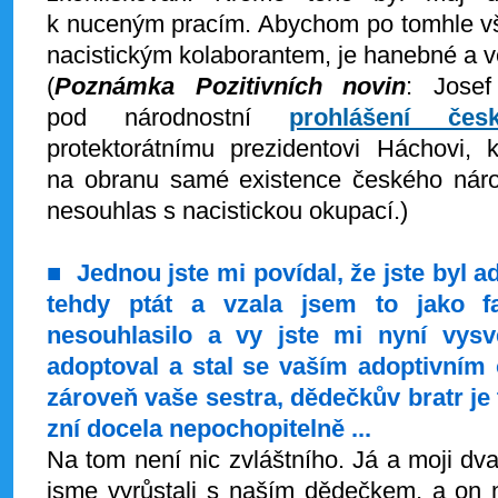
k nuceným pracím. Abychom po tomhle vše
nacistickým kolaborantem, je hanebné a ve
(
Poznámka Pozitivních novin
: Josef
pod národnostní
prohlášení čes
protektorátnímu prezidentovi Háchovi, 
na obranu samé existence českého národ
nesouhlas s nacistickou okupací.)
■
Jednou jste mi povídal, že jste byl 
tehdy ptát a vzala jsem to jako 
nesouhlasilo a vy jste mi nyní vysv
adoptoval a stal se vaším adoptivním
zároveň vaše sestra, dědečkův bratr je 
zní docela nepochopitelně ...
Na tom není nic zvláštního. Já a moji dva
jsme vyrůstali s naším dědečkem, a on 