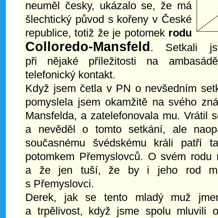
neuměl česky, ukázalo se, že má
šlechtický původ s kořeny v České
republice, totiž že je potomek
rodu
Colloredo-Mansfeld
. Setkali j
při nějaké příležitosti na ambasád
telefonický kontakt.
Když jsem četla v PN o nevšedním set
pomyslela jsem okamžitě na svého znám
Mansfelda, a zatelefonovala mu. Vrátil s
a nevěděl o tomto setkání, ale naop
současnému švédskému králi patří ta
potomkem Přemyslovců. O svém rodu mi 
a že jen tuší, že by i jeho rod m
s Přemyslovci.
Derek, jak se tento mladý muž jmenu
a trpělivost, když jsme spolu mluvili