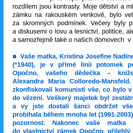
rozdílem jsou kontrasty. Moje dětství a ml
zámku na rakouském venkově, bylo veli
za skromných podmínek. Večery byly p
a diskusemi o lovu a lesnictví, politice, 
a samozřejmě také o našich domovech v O
■
Vaše matka, Kristina Josefine Nadin
(*1940), je v přímé linii potomek p
Opočno, vašeho dědečka – kníže
Alexandra Maria Colloredo-Mansfeld.
zkonfiskovali komunisti vše, co bylo v
do vězení. Veškerý majetek byl zestátn
a vy jste dostali šanci obdržet vše
probíhala během mnoha let (1991-2003)
pozornost. Nakonec vaše matka 
do vlastnictví zámek Opočno, přilehlý