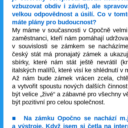
vzbuzovat obdiv i závist), ale spravov
velkou odpovědnost a úsilí. Co v tom
máte plány pro budoucnost?
My máme v současnosti v Opočně velmi d
zaměstnanci, kteří nám pomáhají udržova
v souvislosti se zámkem se nacházíme v
český stát má pronajatý zámek a ukazuj
sbírky, které nám stát ještě nevrátil 
italských malířů, které visí ke shlédnutí v
Až nám bude zámek vrácen zcela, chtě
a vytvořit spoustu nových dalších činno
být velice „živé“ a zábavné pro všechny v
být pozitivní pro celou společnost.
■
Na zámku Opočno se nachází m.j.
a výstroje. Když jsem si četla na inte