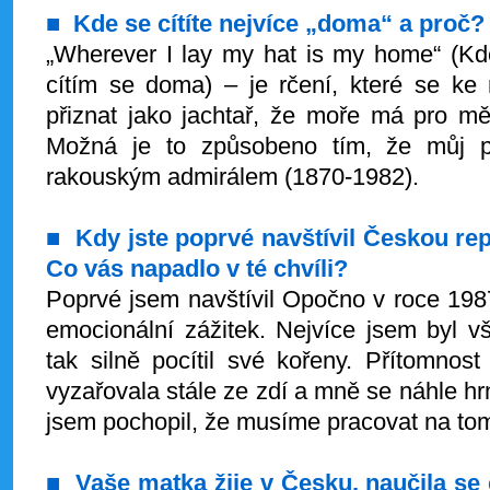
■
Kde se cítíte nejvíce „doma“ a proč?
„Wherever I lay my hat is my home“ (Kde
cítím se doma) – je rčení, které se ke
přiznat jako jachtař, že moře má pro mě v
Možná je to způsobeno tím, že můj p
rakouským admirálem (1870-1982).
■
Kdy jste poprvé navštívil Českou r
Co vás napadlo v té chvíli?
Poprvé jsem navštívil Opočno v roce 1987,
emocionální zážitek. Nejvíce jsem byl 
tak silně pocítil své kořeny. Přítomnos
vyzařovala stále ze zdí a mně se náhle hr
jsem pochopil, že musíme pracovat na tom
■
Vaše matka žije v Česku, naučila se 