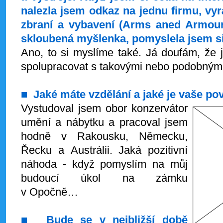
nalezla jsem odkaz na jednu firmu, vyrá
zbraní a vybavení (Arms aned Armour
skloubená myšlenka, pomyslela jsem si
Ano, to si myslíme také. Já doufám, že
spolupracovat s takovými nebo podobnými
■
Jaké máte vzdělání a jaké je vaše po
Vystudoval jsem obor konzervátor
umění a nábytku a pracoval jsem
hodně v Rakousku, Německu,
Řecku a Austrálii. Jaká pozitivní
náhoda - když pomyslím na můj
budoucí úkol na zámku
v Opočně…
■
Bude se v nejbližší době