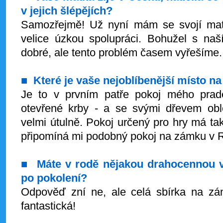
v jejich šlépějích?
Samozřejmě! Už nyní mám se svojí ma
velice úzkou spolupráci. Bohužel s naší
dobré, ale tento problém časem vyřešíme.
■
Které je vaše nejoblíbenější místo n
Je to v prvním patře pokoj mého pra
otevřené krby - a se svými dřevem ob
velmi útulně. Pokoj určený pro hry má tak
připomíná mi podobný pokoj na zámku v 
■
Máte v rodě nějakou drahocennou v
po pokolení?
Odpověď zní ne, ale celá sbírka na z
fantastická!