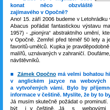
konat něco obzvláště
zajímavého v Opočně?
Ano! 15. září 2006 budeme v Letohrádku v
Abacus pořádat fantastickou výstavu ma
1957) - „pionýra“ abstraktního umění, k
v Opočně. Zemřel před téměř 50 lety a j
favoritů-umělců. Kupka je pravděpodobně
malířů, uznávaných v zahraničí. Doufáme
návštěvníků.
■
Zámek Opočno
má velmi bohatou hist
v anglickém jazyce na webových s
a vytvořených vámi. Bylo by příjemné
informace v češtině. Myslíte, že by to b
Já musím skutečně požádat o prominutí.
být i v češtině. Já s webovými s