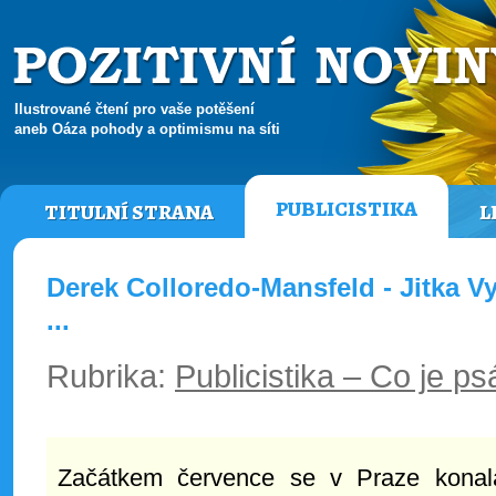
Ilustrované čtení pro vaše potěšení
aneb Oáza pohody a optimismu na síti
PUBLICISTIKA
TITULNÍ STRANA
L
Derek Colloredo-Mansfeld - Jitka V
...
Rubrika:
Publicistika – Co je ps
Začátkem července se v Praze konala