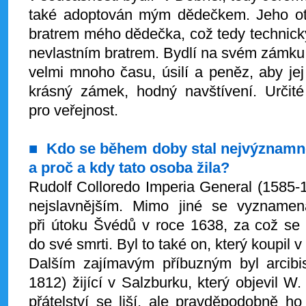
také adoptován mým dědečkem. Jeho ote
bratrem mého dědečka, což tedy technic
nevlastním bratrem. Bydlí na svém zámku v
velmi mnoho času, úsilí a peněz, aby jej 
krásný zámek, hodný navštívení. Určité
pro veřejnost.
■
Kdo se během doby stal nejvýznamn
a proč a kdy tato osoba žila?
Rudolf Colloredo Imperia General (1585-
nejslavnějším. Mimo jiné se vyznamen
při útoku Švédů v roce 1638, za což se
do své smrti. Byl to také on, který koupi
Dalším zajímavým příbuzným byl arcib
1812) žijící v Salzburku, který objevil W.
přátelství se liší, ale pravděpodobně ho