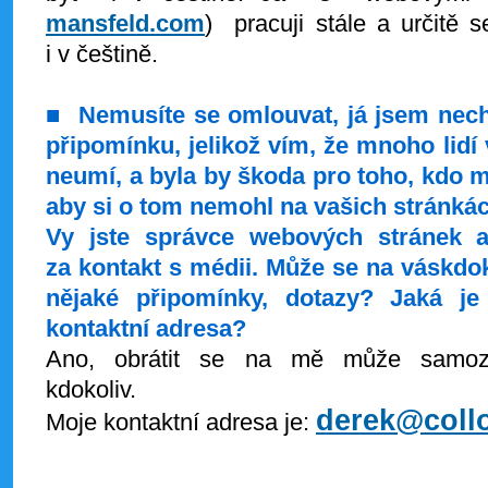
mansfeld.com
) pracuji stále a určitě s
i v češtině.
■
Nemusíte se omlouvat, já jsem nechtě
připomínku, jelikož vím, že mnoho lidí
neumí, a byla by škoda pro toho, kdo m
aby si o tom nemohl na vašich stránkác
Vy jste správce webových stránek 
za kontakt s médii. Může se na vás
kdok
nějaké připomínky, dotazy?
Jaká je
kontaktní adresa?
Ano, obrátit se na mě může samoz
kdokoliv.
derek@coll
Moje kontaktní adresa je: