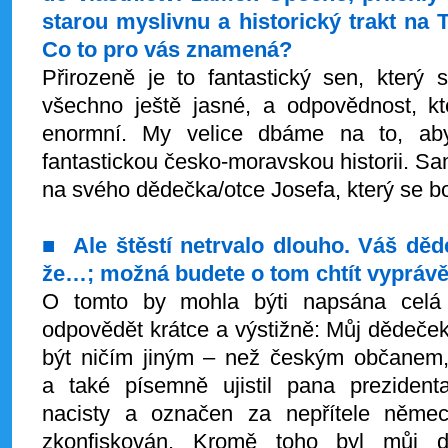
starou myslivnu a historický trakt na
Co to pro vás znamená?
Přirozeně je to fantastický sen, který 
všechno ještě jasné, a odpovědnost, kt
enormní. My velice dbáme na to, aby
fantastickou česko-moravskou historii. 
na svého dědečka/otce Josefa, který se boh
■
Ale štěstí netrvalo dlouho. Váš dě
že…; možná budete o tom chtít vyprávě
O tomto by mohla býti napsána celá 
odpovědět krátce a výstižně: Můj dědeček 
být ničím jiným – než českým občanem, 
a také písemně ujistil pana prezident
nacisty a označen za nepřítele němec
zkonfiskován. Kromě toho byl můj