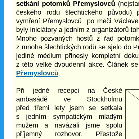
setkání potomků Přemyslovců
(nejst
českého rodu šlechtického původu) při
vymření Přemyslovců po meči Václavem 
byly iniciátory a jedním z organizátorů to
Mnoho pozvaných hostů z řad potomků
z mnoha šlechtických rodů se sjelo do P
jediné médium přinesly kompletní dok
z této velké dvoudenní akce. Článek s
Přemyslovců
.
Při jedné recepci na České
ambasádě ve Stockholmu
před třemi lety jsem se setkala
s jedním sympatickým mladým
mužem a navázali jsme spolu
příjemný rozhovor. Přestože