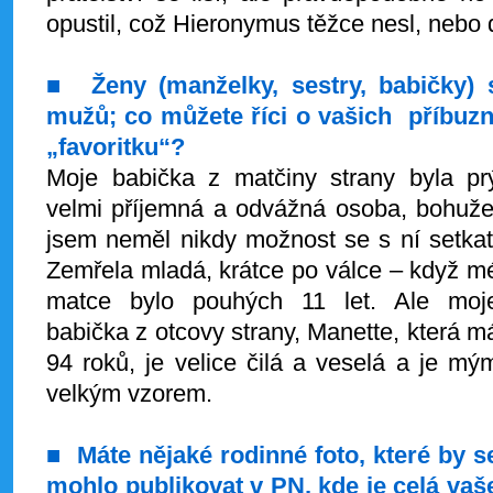
opustil, což Hieronymus těžce nesl, nebo 
■
Ženy (manželky, sestry, babičky) 
mužů; co můžete říci o vašich příbuz
„favoritku“?
Moje babička z matčiny strany byla pr
velmi příjemná a odvážná osoba, bohuže
jsem neměl nikdy možnost se s ní setkat
Zemřela mladá, krátce po válce – když m
matce bylo pouhých 11 let. Ale moj
babička z otcovy strany, Manette, která m
94 roků, je velice čilá a veselá a je mý
velkým vzorem.
■
Máte nějaké rodinné foto, které by s
mohlo publikovat v PN, kde je celá vaš