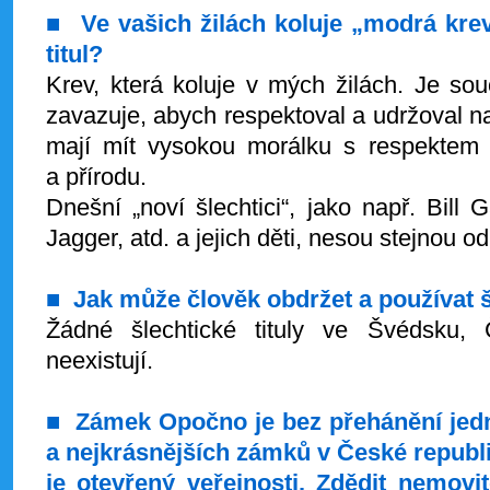
■
Ve vašich žilách koluje „modrá krev
titul?
Krev, která koluje v mých žilách. Je so
zavazuje, abych respektoval a udržoval naši
mají mít vysokou morálku s respektem p
a přírodu.
Dnešní „noví šlechtici“, jako např. Bill
Jagger, atd. a jejich děti, nesou stejnou 
■
Jak může člověk obdržet a používat šl
Žádné šlechtické tituly ve Švédsku
neexistují.
■
Zámek Opočno je bez přehánění jed
a nejkrásnějších zámků v České republi
je otevřený veřejnosti. Zdědit nemovi