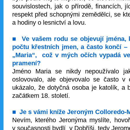
souvislostech, jak o přírodě, financích, 
respekt před schopnými zemědělci, se kt
a hodiny o lesnictví a lovu.
■
Ve vašem rodu se objevují jména, k
počtu křestních jmen, a často končí 
„Maria“, což v mých očích vypadá ve
pramení?
Jméno Maria se nikdy nepoužívalo ja
oslovovalo, ale objevovalo se často v
ukázalo, že dotyčná osoba je katolík, a b
začátkem 18. století.
■
Je s vámi kníže Jeroným Colloredo-
Nevím, kterého Jeronýma myslíte, hovoř
v současnosti bydlí v Dobříši, tedy Jerom