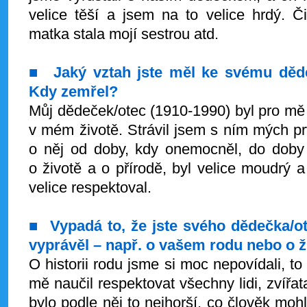
velice těší a jsem na to velice hrdý. Č
matka stala mojí sestrou atd.
■
Jaký vztah jste měl ke svému děde
Kdy zemřel?
Můj dědeček/otec (1910-1990) byl pro mě j
v mém životě. Strávil jsem s ním mých prv
o něj od doby, kdy onemocněl, do doby
o životě a o přírodě, byl velice moudrý a
velice respektoval.
■
Vypadá to, že jste svého dědečka/o
vyprávěl – např. o vašem rodu nebo o ž
O historii rodu jsme si moc nepovídali, t
mě naučil respektovat všechny lidi, zvířat
bylo podle něj to nejhorší, co člověk mohl