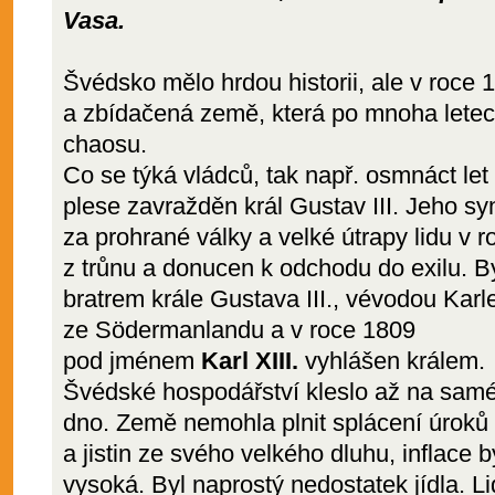
Vasa.
Švédsko mělo hrdou historii, ale v roce 
a zbídačená země, která po mnoha letec
chaosu.
Co se týká vládců, tak např. osmnáct let
plese zavražděn král Gustav III. Jeho sy
za prohrané války a velké útrapy lidu v
z trůnu a donucen k odchodu do exilu. 
bratrem krále
Gustava III., vévodou Kar
ze Södermanlandu a v roce 1809
pod jménem
Karl XIII.
vyhlášen králem.
Švédské hospodářství kleslo až na sam
dno. Země nemohla plnit splácení úroků
a jistin ze svého velkého dluhu, inflace b
vysoká. Byl naprostý nedostatek jídla. L