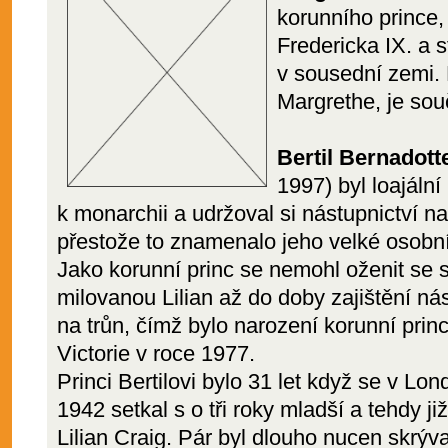
korunního prince,
Fredericka IX. a 
v sousední zemi. M
Margrethe, je so
Bertil Bernadott
1997) byl loajální
k monarchii a udržoval si nástupnictví na
přestože to znamenalo jeho velké osobní
Jako korunní princ se nemohl oženit se 
milovanou Lilian až do doby zajištění nás
na trůn, čímž bylo narození korunní prin
Victorie v roce 1977.
Princi Bertilovi bylo 31 let když se v Lo
1942 setkal s o tři roky mladší a tehdy j
Lilian Craig. Pár byl dlouho nucen skrýva