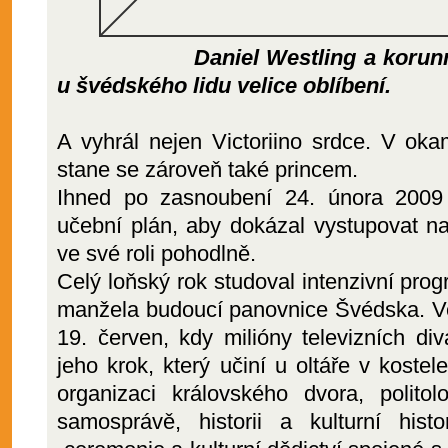
Daniel Westling a korunn
u švédského lidu velice oblíbení.
A vyhrál nejen Victoriino srdce. V oka
stane se zároveň také princem.
Ihned po zasnoubení 24. února 2009 
učební plán, aby dokázal vystupovat na v
ve své roli pohodlně.
Celý loňský rok studoval intenzivní prog
manžela budoucí panovnice Švédska. Ve
19. červen, kdy milióny televizních d
jeho krok, který učiní u oltáře v kostel
organizaci královského dvora, politol
samosprávě, historii a kulturní hist