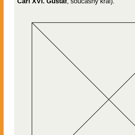
Carl XVI. Gustaf
, současný král).