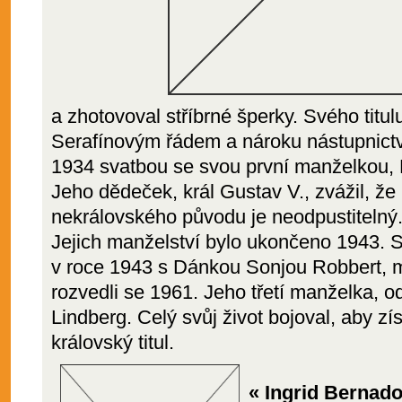
a zhotovoval stříbrné šperky. Svého titul
Serafínovým řádem a nároku nástupnictví
1934 svatbou se svou první manželkou,
Jeho dědeček, král Gustav V., zvážil, ž
nekrálovského původu je neodpustitelný
Jejich manželství bylo ukončeno 1943. S
v roce 1943 s Dánkou Sonjou Robbert, m
rozvedli se 1961. Jeho třetí manželka, o
Lindberg. Celý svůj život bojoval, aby zí
královský titul.
« Ingrid Bernado