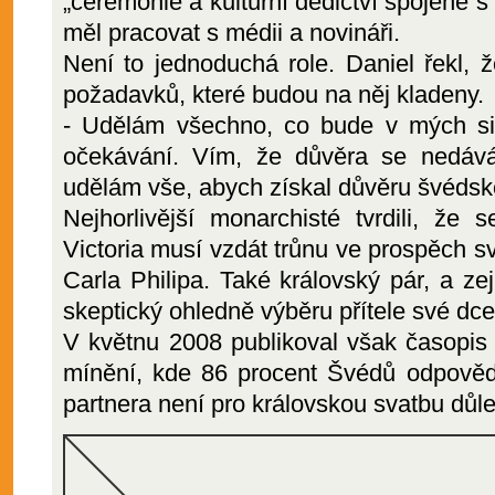
„ceremonie a kulturní dědictví spojené s 
měl pracovat s médii a novináři.
Není to jednoduchá role. Daniel řekl, 
požadavků, které budou na něj kladeny.
- Udělám všechno, co bude v mých sil
očekávání. Vím, že důvěra se nedává
udělám vše, abych získal důvěru švédské
Nejhorlivější monarchisté tvrdili, že 
Victoria musí vzdát trůnu ve prospěch s
Carla Philipa. Také královský pár, a ze
skeptický ohledně výběru přítele své dce
V květnu 2008 publikoval však časopi
mínění, kde 86 procent Švédů odpovědě
partnera není pro královskou svatbu důle