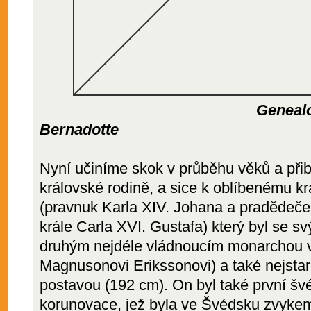
Genealogický st
Bernadotte
Nyní učiníme skok v průběhu věků a přib
královské rodině, a sice k oblíbenému kr
(pravnuk Karla XIV. Johana a pradědeč
krále Carla XVI. Gustafa) který byl se s
druhým nejdéle vládnoucím monarchou v 
Magnusonovi Erikssonovi) a také nejstarš
postavou (192 cm). On byl také první švé
korunovace, jež byla ve Švédsku zvyke