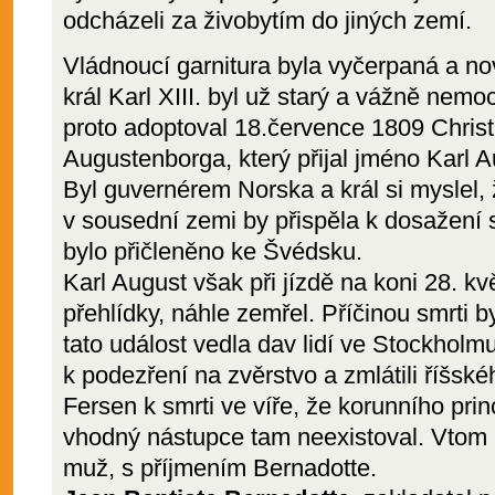
odcházeli za živobytím do jiných zemí.
Vládnoucí garnitura byla vyčerpaná a no
král Karl XIII. byl už starý a vážně nemo
proto adoptoval 18.července 1809 Chris
Augustenborga, který přijal jméno Karl A
Byl guvernérem Norska a král si myslel, 
v sousední zemi by přispěla k dosažení 
bylo přičleněno ke Švédsku.
Karl August však při jízdě na koni 28. 
přehlídky, náhle zemřel. Příčinou smrti 
tato událost vedla dav lidí ve Stockholmu
k podezření na zvěrstvo a zmlátili říšsk
Fersen k smrti ve víře, že korunního princ
vhodný nástupce tam neexistoval. Vtom 
muž, s příjmením Bernadotte.