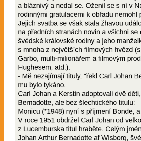
a bláznivý a nedal se. Oženil se s ní v 
rodinnými gratulacemi k obřadu nemohl p
Jejich svatba se však stala žhavou událos
na předních stranách novin a všichni se 
švédské královské rodiny a jeho manželk
s mnoha z největších filmových hvězd (
Garbo, multi-milionářem a filmovým p
Hughesem, atd.).
- Mě nezajímají tituly, "řekl Carl Johan 
mu bylo tykáno.
Carl Johan a Kerstin adoptovali dvě děti,
Bernadotte, ale bez šlechtického titulu:
Monicu (*1948) nyní s příjmení Bonde, a 
V roce 1951 obdržel Carl Johan od velk
z Lucemburska titul hraběte. Celým jmé
Johan Arthur Bernadotte af Wisborg, švé