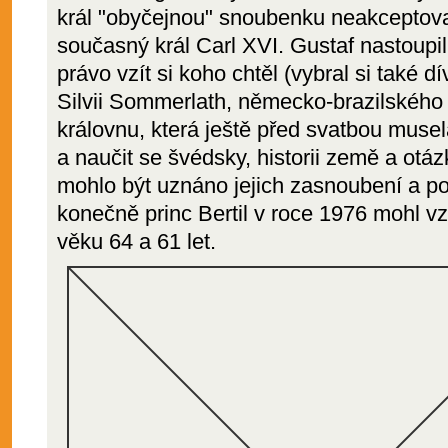
král "obyčejnou" snoubenku neakceptova
současný král Carl XVI. Gustaf nastoupi
právo vzít si koho chtěl (vybral si také d
Silvii Sommerlath, německo-brazilskéh
královnu, která ještě před svatbou musel
a naučit se švédsky, historii země a otáz
mohlo být uznáno jejich zasnoubení a po
konečně princ Bertil v roce 1976 mohl vzí
věku 64 a 61 let.