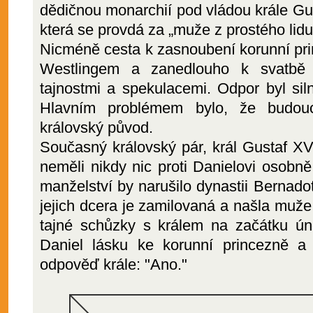
dědičnou monarchií pod vládou krále Gu
která se provdá za „muže z prostého lidu
Nicméně cesta k zasnoubení korunní pri
Westlingem a zanedlouho k svatbě 
tajnostmi a spekulacemi. Odpor byl silný
Hlavním problémem bylo, že budou
královský původ.
Současný královský pár, král Gustaf XV
neměli nikdy nic proti Danielovi osobn
manželství by narušilo dynastii Bernadot
jejich dcera je zamilovaná a našla muž
tajné schůzky s králem na začátku úno
Daniel lásku ke korunní princezně a 
odpověď krále: "Ano."