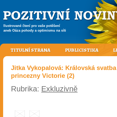
Ilustrované čtení pro vaše potěšení
aneb Oáza pohody a optimismu na síti
TITULNÍ STRANA
PUBLICISTIKA
L
Jitka Vykopalová: Královská svatb
princezny Victorie (2)
Rubrika:
Exkluzivně