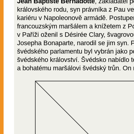
Jean Baptiste Bernadotte
, zakladatel 
královského rodu, syn právníka z Pau ve 
kariéru v Napoleonově armádě. Postupe
francouzským maršálem a knížetem z Po
v Paříži oženil s Désirée Clary, švagro
Josepha Bonaparte, narodil se jim syn. 
švédského parlamentu byl vybrán jako p
švédského království. Švédsko nabídlo
a bohatému maršálovi švédský trůn. On n