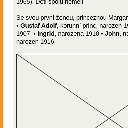
1965). Děti spolu neměli.
Se svou první ženou, princeznou Margare
•
Gustaf Adolf
, korunní princ, narozen 
1907 •
Ingrid
, narozena 1910 •
John
, 
narozen 1916.