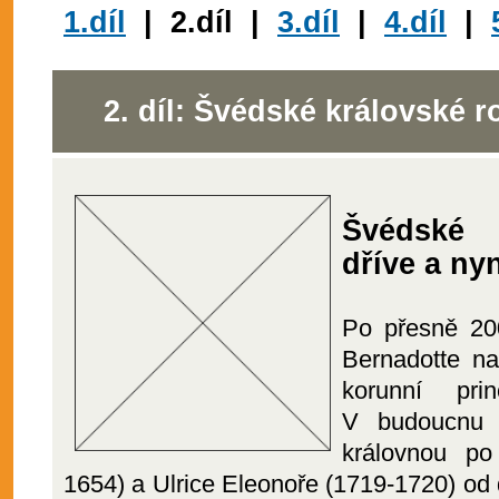
1.díl
| 2.díl |
3.díl
|
4.díl
|
2. díl: Švédské královské r
Švédské 
dříve a ny
Po přesně 200
Bernadotte n
korunní pri
V budoucnu s
královnou po
1654) a Ulrice Eleonoře (1719-1720) od