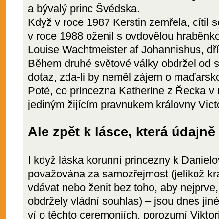
a bývalý princ Švédska.
Když v roce 1987 Kerstin zemřela, cítil 
v roce 1988 oženil s ovdovělou hraběnk
Louise Wachtmeister af Johannishus, dř
Během druhé světové války obdržel od s
dotaz, zda-li by neměl zájem o maďarsko
Poté, co princezna Katherine z Řecka v 
jediným žijícím pravnukem královny Victo
Ale zpět k lásce, která údajně
I když láska korunní princezny k Danielo
považována za samozřejmost (jelikož kr
vdávat nebo ženit bez toho, aby nejprve,
obdržely vládní souhlas) – jsou dnes jin
ví o těchto ceremoniích, porozumí Viktor