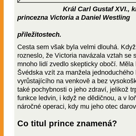
Král Carl Gustaf XVI., králov
princezna Victoria a Daniel Westling
při oficiá
příležitostech.
Cesta sem však byla velmi dlouhá. Když 
rozneslo, že Victoria navázala vztah se
mnoho lidí zvedlo skepticky obočí. Měla 
Švédska vzít za manžela jednoduchého k
vyrůstajícího na venkově a bez vysokoš
také pochybnosti o jeho zdraví, jelikož t
funkce ledvin, i když ne dědičnou, a v l
náročné operaci, kdy mu jeho otec darova
Co titul prince znamená?