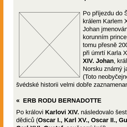
Po příjezdu do 
králem Karlem X
Johan jmenován
korunním prince
tomu přesně 200 
při úmrtí Karla 
XIV. Johan
, kr
Norsku známý jak
(Toto neobyčejné
švédské historii velmi dobře zaznamena
« ERB RODU BERNADOTTE
Po královi
Karlovi XIV.
následovalo šes
dědiců (
Oscar I., Karl XV., Oscar II., G