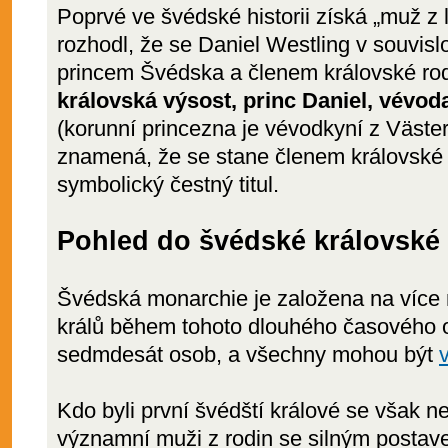
Poprvé ve švédské historii získá „muž z li
rozhodl, že se Daniel Westling v souvisl
princem Švédska a členem královské rod
královská výsost, princ Daniel, vévod
(korunní princezna je vévodkyní z Västerg
znamená, že se stane členem královské 
symbolický čestný titul.
Pohled do švédské královské 
Švédská monarchie je založena na více ne
králů během tohoto dlouhého časového o
sedmdesát osob, a všechny mohou být
Kdo byli první švédští králové se však n
významní muži z rodin se silným postave