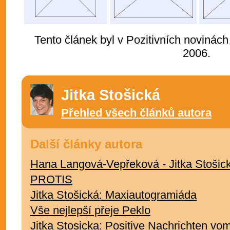
Tento článek byl v Pozitivních novinách
2006.
Jitka Stošická
Přehled všech článků autora
Další články autora
Hana Langová-Vepřeková - Jitka Stoši
PROTIS
Jitka Stošická: Maxiautogramiáda
Vše nejlepší přeje Peklo
Jitka Stosicka: Positive Nachrichten vo