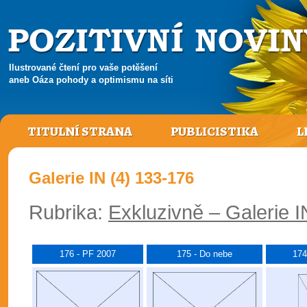
Ilustrované čtení pro vaše potěšení
aneb Oáza pohody a optimismu na síti
TITULNÍ STRANA
PUBLICISTIKA
L
Galerie IN (4) 133-176
Rubrika:
Exkluzivně – Galerie I
176 - PF 2007
175 - Do nebe
174