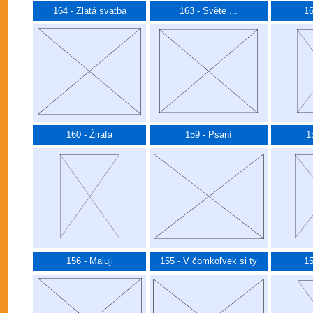
164 - Zlatá svatba
163 - Světe ...
16
160 - Žirafa
159 - Psaní
1
156 - Maluji
155 - V čomkoľvek si ty
15