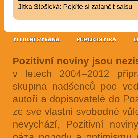
Jitka Stošická: Pojďte si zatančit salsu
TITULNÍ STRANA
PUBLICISTIKA
L
Pozitivní noviny jsou nez
v letech 2004–2012 přip
skupina nadšenců pod ved
autoři a dopisovatelé do Pozi
ze své vlastní svobodné vůl
nevychází, Pozitivní novin
oáza pohody a optimismu na