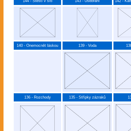
144 - Štěstí v síti
143 - Usebrání
142 - Ka
140 - Onemocnět láskou
139 - Voda
13
136 - Rozchody
135 - Střípky zázraků
1