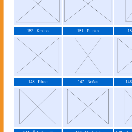
152 - Krajina
151 - Psinka
15
148 - Fikce
147 - Nečas
146