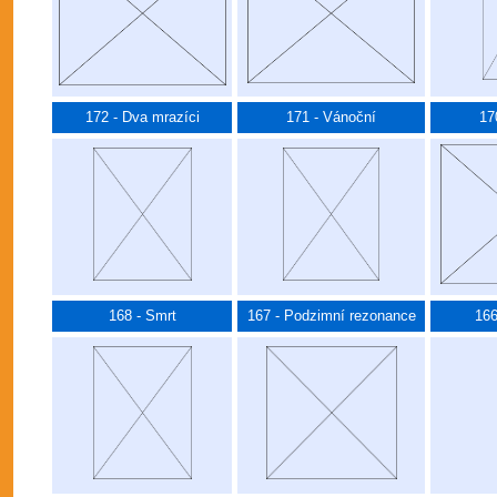
172 - Dva mrazíci
171 - Vánoční
17
168 - Smrt
167 - Podzimní rezonance
166