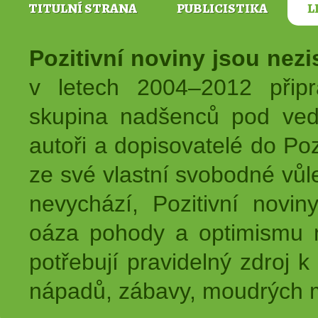
TITULNÍ STRANA
PUBLICISTIKA
L
Pozitivní noviny jsou nez
v letech 2004–2012 přip
skupina nadšenců pod ved
autoři a dopisovatelé do Pozi
ze své vlastní svobodné vůl
nevychází, Pozitivní novin
oáza pohody a optimismu na
potřebují pravidelný zdroj k 
nápadů, zábavy, moudrých m