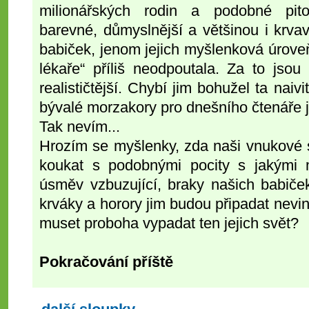
milionářských rodin a podobné pito
barevné, důmyslnější a většinou i krvav
babiček, jenom jejich myšlenková úrove
lékaře“ příliš neodpoutala. Za to jsou 
realističtější. Chybí jim bohužel ta naiv
bývalé morzakory pro dnešního čtenáře j
Tak nevím...
Hrozím se myšlenky, zda naši vnukové 
koukat s podobnými pocity s jakými 
úsměv vzbuzující, braky našich babiček.
krváky a horory jim budou připadat nevi
muset proboha vypadat ten jejich svět?
Pokračování příště