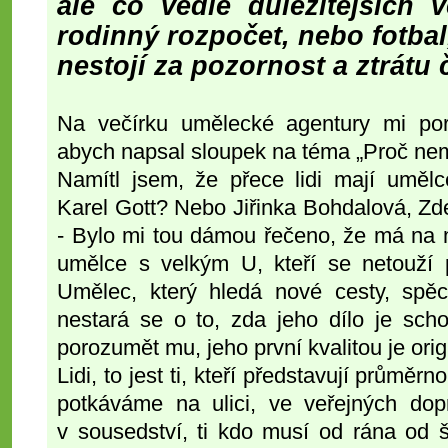
ale co vedle důležitějších v
rodinný rozpočet, nebo fotbal
nestojí za pozornost a ztrátu 
Na večírku umělecké agentury mi por
abych napsal sloupek na téma „Proč nemaj
Namítl jsem, že přece lidi mají umělc
Karel Gott? Nebo Jiřinka Bohdalová, Zd
- Bylo mi tou dámou řečeno, že má na 
umělce s velkým U, kteří se netouží
Umělec, který hledá nové cesty, spě
nestará se o to, zda jeho dílo je sch
porozumět mu, jeho první kvalitou je origi
Lidi, to jest ti, kteří představují průměrn
potkáváme na ulici, ve veřejných dop
v sousedství, ti kdo musí od rána od š