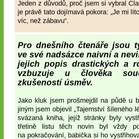
Jeden z důvodů, proč jsem si vybral Clai
je právě tato dojímavá pokora: „Je mi lít
víc, než zábavu“.
Pro dnešního čtenáře jsou t
ve své nadsázce naivní a nev
jejich popis drastických a r
vzbuzuje u člověka souč
zkušeností úsměv.
Jako kluk jsem prošmejdil na půdě u b
jiným jsem objevil „Tajemství šíleného 
svázaná kniha, jejíž stránky byly vys
třetině listu těch novin byl vždy 
na pokračování, babička si ho vystřihova