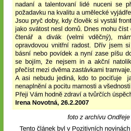
nadaní a talentovaní lidé nuceni se př
požadavku na kvalitu a umělecké vyjádření
Jsou pryč doby, kdy člověk si vystál fron
jako svátost nesl domů. Dnes mohu číst c
čtenář a divák (velmi vděčný), mám
opravdovou vnitřní radost. Dřív jsem s
básní nebo povídek a nyní zase píšu do 
se bojím, že nejsem in a akční natolik
přečíst mezi dvěma zastávkami tramvaje
A asi nebudu jediná, kdo to pociťuje ja
nenaplnění a pocitu marnosti a všednost
Přeji Vám hodně zdraví a tvůrčích úspěc
Irena Novotná, 26.2.2007
foto z archívu Ondřej
Tento článek byl v Pozitivních novinách