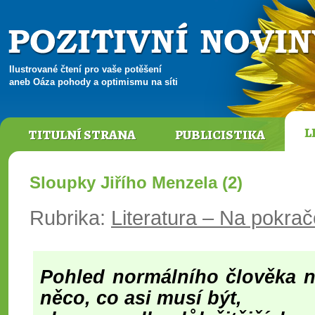
Ilustrované čtení pro vaše potěšení
aneb Oáza pohody a optimismu na síti
L
TITULNÍ STRANA
PUBLICISTIKA
Sloupky Jiřího Menzela (2)
Rubrika:
Literatura – Na pokra
Pohled normálního člověka na
něco, co asi musí být,