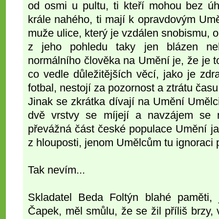
od osmi u pultu, ti kteří mohou bez ú
krále nahého, ti mají k opravdovým Umě
muže ulice, který je vzdálen snobismu,
z jeho pohledu taky jen blázen neb
normálního člověka na Umění je, že je to
co vedle důležitějších věcí, jako je zdr
fotbal, nestojí za pozornost a ztrátu času
Jinak se zkrátka dívají na Umění Umělci 
dvě vrstvy se míjejí a navzájem se 
převážná část české populace Umění jak
z hlouposti, jenom Umělcům tu ignoraci 
Tak nevím...
Skladatel Beda Foltýn blahé paměti,
Čapek, měl smůlu, že se žil příliš brzy,