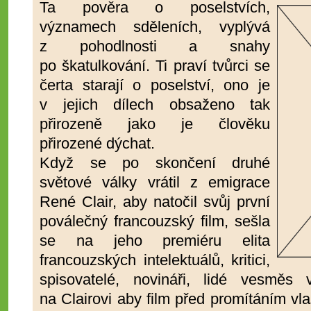
Ta
pověra o poselstvích,
významech sděleních, vyplývá
z pohodlnosti a snahy
po škatulkování. Ti praví tvůrci se
čerta starají o poselství, ono je
v jejich dílech obsaženo tak
přirozeně jako je člověku
přirozené dýchat.
Když se po skončení druhé
světové války vrátil z emigrace
René Clair, aby natočil svůj první
poválečný francouzský film, sešla
se na jeho premiéru elita
francouzských intelektuálů, kritici,
spisovatelé, novináři, lidé vesměs
na Clairovi aby film před promítáním vla