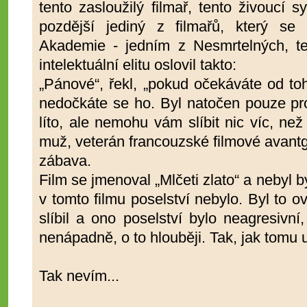
tento zasloužilý filmař, tento živoucí 
pozdější jediný z filmařů, který se
Akademie - jedním z Nesmrtelných, t
intelektuální elitu oslovil takto:
„Pánové“, řekl, „pokud očekáváte od toh
nedočkáte se ho. Byl natočen pouze pro
líto, ale nemohu vám slíbit nic víc, než
muž, veterán francouzské filmové avantg
zábava.
Film se jmenoval „Mlčeti zlato“ a nebyl b
v tomto filmu poselství nebylo. Byl to o
slíbil a ono poselství bylo neagresivn
nenápadně, o to hlouběji. Tak, jak tomu 
Tak nevím...