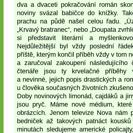
dva a dvaceti pokračování román skonč
noviny svázal babičce do knížky. Ta
prachu na půdě našel celou řadu. „Úz
„Krvavý bratranec“, nebo „Doupata zvrhl
si představit literární a myšlenko
Nejdůležitější byl vždy poslední řáde
příště, kterým končil příběh vždy v tom 
a zaručoval zakoupení následujícího 
čtenáře jsou ty krvelačné příběhy
a nevinné, jejich popis drastických a ro
u člověka současných životních zkušeno
Doby novinových limonád, cajdáků a ji
jsou pryč. Máme nové médium, které
obrázcích. Jenom televize Nova nám 
bedniček až takových patnáct kousků
minutách sledujeme americké policajt