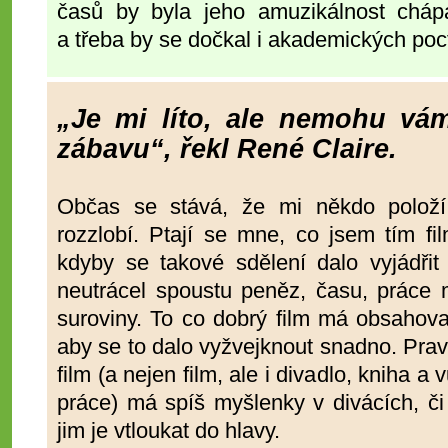
časů by byla jeho amuzikálnost chápán
a třeba by se dočkal i akademických poc
„Je mi líto, ale nemohu vám
zábavu“, řekl René Claire.
Občas se stává, že mi někdo položí
rozzlobí. Ptají se mne, co jsem tím fil
kdyby se takové sdělení dalo vyjádřit
neutrácel spoustu peněz, času, práce 
suroviny. To co dobrý film má obsahovat
aby se to dalo vyžvejknout snadno. Pra
film (a nejen film, ale i divadlo, kniha 
práce) má spíš myšlenky v divácích, či
jim je vtloukat do hlavy.