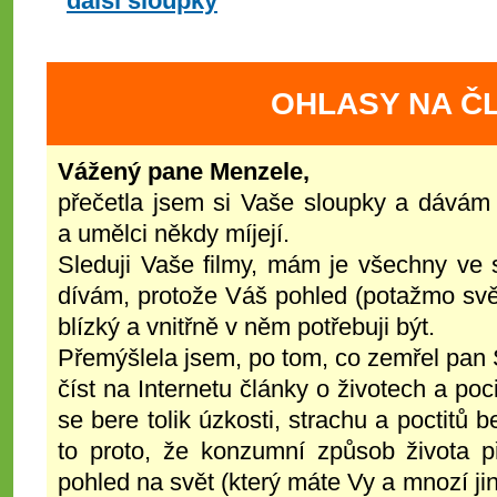
další sloupky
OHLASY NA Č
Vážený pane Menzele,
přečetla jsem si Vaše sloupky a dávám
a umělci někdy míjejí.
Sleduji Vaše filmy, mám je všechny ve 
dívám, protože Váš pohled (potažmo svě
blízký a vnitřně v něm potřebuji být.
Přemýšlela jsem, po tom, co zemřel pan 
číst na Internetu články o životech a poc
se bere tolik úzkosti, strachu a poctitů 
to proto, že konzumní způsob života př
pohled na svět (který máte Vy a mnozí jin