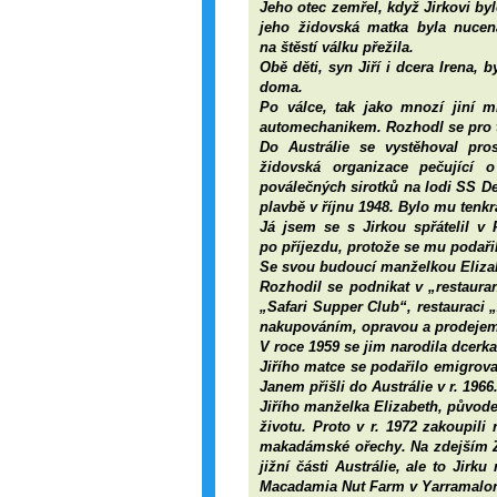
Jeho otec zemřel, když Jirkovi by
jeho židovská matka byla nucen
na štěstí válku přežila.
Obě děti, syn Jiří i dcera Irena, 
doma.
Po válce, tak jako mnozí jiní m
automechanikem. Rozhodl se pro to
Do Austrálie se vystěhoval pros
židovská organizace pečující 
poválečných sirotků na lodi SS De
plavbě v říjnu 1948. Bylo mu tenkrá
Já jsem se s Jirkou spřátelil v 
po příjezdu, protože se mu podaři
Se svou budoucí manželkou Elizabet
Rozhodil se podnikat v „restaura
„Safari Supper Club“, restauraci
nakupováním, opravou a prodejem 
V roce 1959 se jim narodila dcerka
Jiřího matce se podařilo emigrova
Janem přišli do Austrálie v r. 1966
Jiřího manželka Elizabeth, původe
životu. Proto v r. 1972 zakoupil
makadámské ořechy. Na zdejším Zem
jižní části Austrálie, ale to Jir
Macadamia Nut Farm v Yarramalongu