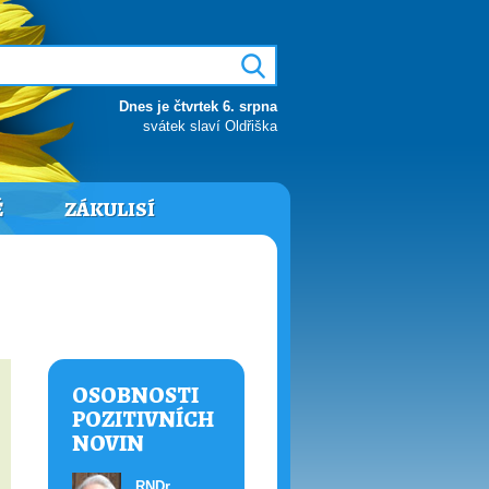
Dnes je čtvrtek 6. srpna
svátek slaví Oldřiška
Ě
ZÁKULISÍ
OSOBNOSTI
POZITIVNÍCH
NOVIN
RNDr.