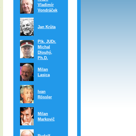
Vladimír
Vondráček
Jan Krůta
Plk. JUDr.
Michal
Dlouhý,
Ph.D.
Milan
Lasica
Ivan
Rössler
Milan
Markovič
Rudolf