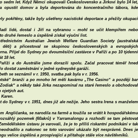
lo sedm let. Když Němci okupovali Československo a Jirkovi bylo 14 let,
a opustit domov a byla deportována do koncentračního tábora, kde
byly pokřtěny, takže byly ušetřeny nacistické deportace a přežily okupaci
ladí lidé, dostal i Jiří na vybranou – mohl se učit klempířem nebo
 druhé řemeslo a úspěšně získal výuční list.
třednictvím Australian Jewish Welfare Guardian Society (australská
o děti) a přicestoval se skupinou československých a evropských
rna. Přijel do Sydney po dvouměsíční zastávce v Paříži a po 10 týdenní
t 18 let.
Paříži a do Austrálie jsme dorazili spolu. Začal pracovat téměř hned
lo dostat zaměstnání v jedné sydneyské garáži.
h se seznámil v r. 1950, svatba pak byla v r. 1956.
ntské“ branži a po mnoho let měli kavárnu „The Casino“ a později bar
 „Zodiak“ a někdy také Jirka nezapomínal na staré řemeslo a obchodoval
ojetých aut.
 Karen.
t do Sydney v r. 1951, dnes již ale nežije. Jeho sestra Irena s manželem
.
m Angličanka, se narodila na farmě a toužila se vrátit k hospodářskému
i rozsáhlý pozemek (60akrů) v Yarramalongu a rozhodli se tam pěstovat
ědělském ústavu je varovali, že je to příliš riskantní podnikání v tak
ku neodradilo a nakonec se toto varování ukázalo být nesprávné. Dnes je
 velice úspěšná a prospívající a přitahuje stále více návštěvníků.