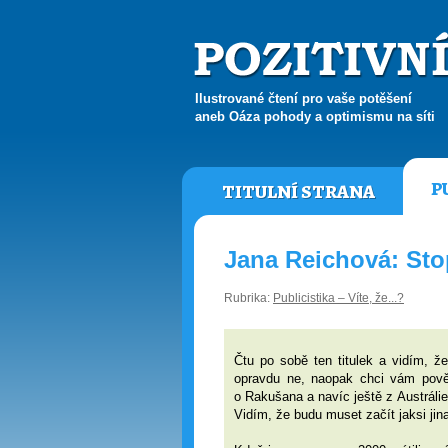
Ilustrované čtení pro vaše potěšení
aneb Oáza pohody a optimismu na síti
P
TITULNÍ STRANA
Jana Reichová: St
Rubrika:
Publicistika – Víte, že...?
Čtu po sobě ten titulek a vidím, 
opravdu ne, naopak chci vám pověd
o Rakušana a navíc ještě z Austrálie
Vidím, že budu muset začít jaksi jin