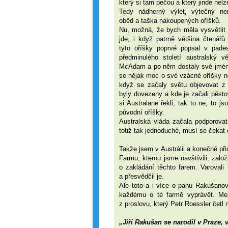
který si tam pečou a který jinde nelz
Tedy nádherný výlet, výtečný nen
oběd a taška nakoupených oříšků.
Nu, možná, že bych měla vysvětlit 
jde, i když patrně většina čtenářů
tyto oříšky poprvé popsal v pade
předminulého století australský v
McAdam a po něm dostaly své jmén
se nějak moc o své vzácné oříšky ne
když se začaly světu objevovat z
byly dovezeny a kde je začali pěsto
si Australané řekli, tak to ne, to j
původní oříšky.
Australská vláda začala podporovat
totiž tak jednoduché, musí se čekat 
Takže jsem v Austrálii a konečně p
Farmu, kterou jsme navštívili, zalo
o zakládání těchto farem. Varovali h
a přesvědčil je.
Ale toto a i více o panu Rakušano
každému o té farmě vyprávět. Mezi
z proslovu, který Petr Roessler čet
„Jiří Rakušan se narodil v Praze,