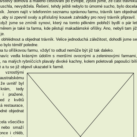
ávštěvy domova a malého cestování po Evropě, zjistili jsme, že část trávníku
 uschla, nevydržela. Řešení, tehdy ještě nebylo to úmorné sucho, bylo docela
ník. Jenom najít v telefonním seznamu správnou farmu, trávník tam objednat
aby si zpevnil svaly a příslušný kousek zahrádky pro nový trávník připravil.
dyž jsme se zmínili synovi, který na tomto pěkném pobřeží bydlí o pár let
měrem je také ta farma, kde pěstují makadámské oříšky. Ano, nebyli tam již
je.
obhlédnout a objednat trávník. Velice jednoduchá záležitost, dohodli jsme se
no bylo téměř poledne.
a tu oříškovou farmu, vždyť to odtud nemůže být již tak daleko.
 navíc vedla krásným údolím s menšími ovocnými a zeleninovými farmami,
, na malých rybníčcích plavaly divoké kachny, kolem poletovali papoušci bílí
a tu se již objevil ukazatel k farmě.
 vzrostlými
 australskému
že uvnitř byl
 krám, tedy
 i pražené,
med z květů
lá restaurace,
odné objednat
cela všecičko
 nebo smaží
nce i chléb,