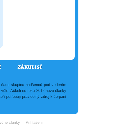
Ě
ZÁKULISÍ
ém čase skupina nadšenců pod vedením
é vůle. Ačkoli od roku 2012 nové články
ří potřebují pravidelný zdroj k čerpání
yčné články
|
Přihlášení