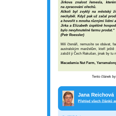
Jirkova znalost řemesla, které
na zpracování ořechů.
Ačkoli byl zvyklý na městský ž
nechyběl. Když pak už začal prodá
a hovořit s mnoha různými lidmi a
Jirka a Elizabeth úspěšně hospodař
bylo nevyhnutelné farmu prodat.“
(Petr Roessler)
Milí čtenáři, nemusíte se obávat, f
australským manželům, kteří ještě 
založil ji Čech Rakušan, jinak by tu 
Macadamia Nut Farm, Yarramalon
Tento článek by
Jana Reichová
Přehled všech článků a