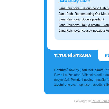
Další články autora
Jana Reichová: Beroun nebo Batch
Jana Rich: Remembering Our Moth
Jana Reichová: Docela pozitivní
Jana Reichová: Tak já nevím... kam
Jana Reichová: Kousek poezie z Au
TITULNÍ STRANA
P
Pozitivní noviny jsou neziskové i
Pavla Loužeckého. Všichni autoři a dop
nevychází, Pozitivní noviny i nadále f
životní energie, inspirace, nápadů, z
Copyright ©
Pavel Louž