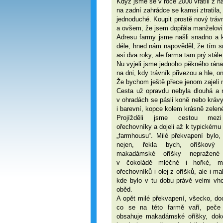
Když jsme se v roce 2000 vrátili z n
na zadní zahrádce se kamsi ztratila,
jednoduché. Koupit prostě nový tráv
a ovšem, že jsem dopřála manželovi, 
Adresu farmy jsme našli snadno a k
déle, hned nám napověděl, že tím s
asi dva roky, ale farma tam prý stále 
Nu vyjeli jsme jednoho pěkného rána 
na dni, kdy trávník přivezou a hle, o
Že bychom ještě přece jenom zajeli n
Cesta už opravdu nebyla dlouhá a
v ohradách se pásli koně nebo krávy
i barevní, kopce kolem krásně zelené 
Projížděli jsme cestou mezi
ořechovníky a dojeli až k typickému
„farmhousu“. Milé překvapení bylo, 
nejen, řekla bych, oříškový
makadámské oříšky nepražené
v čokoládě mléčné i hořké, 
ořechovníků i olej z oříšků, ale i ma
kde bylo v tu dobu právě velmi vh
oběd.
A opět milé překvapení, všecko, do
co se na této farmě vaří, peče
obsahuje makadámské oříšky, doko