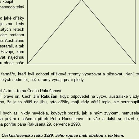
e koupit.
apodobitelný
o jaké oříšky
 je zná. Tedy
sátých letech
ědec profesor
o. Australané
starali, a tak
 Havaje, kam
vat, najednou
sou přece naše
 farmáře, kteří byli ochotni oříškové stromy vysazovat a pěstovat. Není to
celých sedm let, než stromy vydají první plody.
řicházím k tomu Čechu Rakušanovi.
žil právě on, Čech
Jiří Rakušan
, když odpověděl na výzvu australské vlád
o, že je to příliš na jihu, tyto oříšky mají rády větší teplo, ale neustoupil
vi bych asi nikdy nevěděla, kdybych prostě, jak je mým zvykem, nemusela
 jinými i našemu příteli Petru Roesslerovi. To vše a další se dozvíte,
l na pohřbu pana Rakušana 29. července 1998.
 v Československu roku 1929. Jeho rodiče měli obchod s textilem.