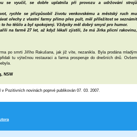
mu se vyučil, se dobře uplatnila při provozu a udržování strojů
ivot, rychle se přizpůsobil životu venkovskému a městský ruch mu
vat ořechy z vlastní farmy přímo přes pult, měl příležitost se seznámit
 to ho těšilo a byl spokojený. Vždycky měl dobrý smysl pro humor.
ili na farmě 27 let, až když lékaři zjistili, že má Jirka plicní rakovinu,
arma po smrti Jiřího Rakušana, jak již víte, nezanikla. Byla prodána mladým
přidali tu výtečnou restauraci a farma prosperuje do dnešních dnů. Ovšem
nebyla.
g, NSW
l v Pozitivních novinách poprvé publikován 07. 03. 2007.
utora