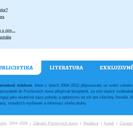
elor?
ers
 s ním...
strálie
UBLICISTIKA
LITERATURA
EXKLUZIVN
nternetové médium
, které v letech 2004–2012 připravovala ve svém voln
isovatelé do Pozitivních novin přispívali bezplatně, ze své vlastní svobodn
ungují jako skutečná oáza pohody a optimismu na síti pro všechny čtenáře, kte
ábavy, moudrých myšlenek a informací všeho druhu.
ecký
, 2004–2026 |
Zákulisí Pozitivních novin
|
Redakce
|
Autoři
|
Cizojaz