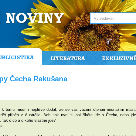
UBLICISTIKA
LITERATURA
EXKLUZIVN
opy Čecha Rakušana
že k tomu musím nejdříve dodat, že se vás vážení čtenáři nesnažím mást,
ět příběh z Austrálie. Ach, tak nyní si asi říkáte jde o Čecha, nebo jde
, tak o co a o koho vlastně jde?
ak.