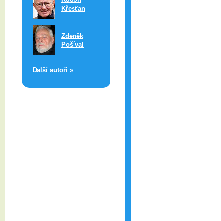
Křesťan
Zdeněk
Pošíval
Další autoři »
y