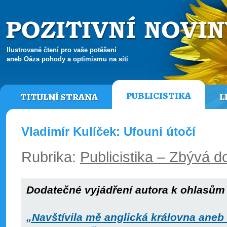
Ilustrované čtení pro vaše potěšení
aneb Oáza pohody a optimismu na síti
PUBLICISTIKA
TITULNÍ STRANA
L
Vladimír Kulíček: Ufouni útočí
Rubrika:
Publicistika – Zbývá do
Dodatečné vyjádření autora k ohlasům 
„Navštívila mě anglická královna ane