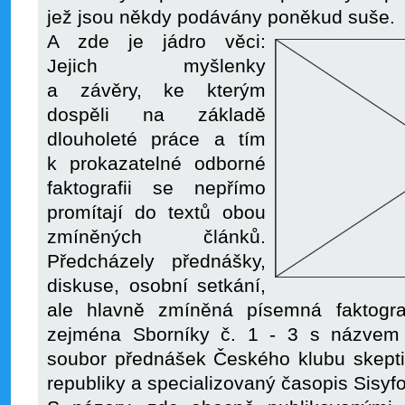
jež jsou někdy podávány poněkud suše.
A zde je jádro věci:
Jejich myšlenky
a závěry, ke kterým
dospěli na základě
dlouholeté práce a tím
k prokazatelné odborné
faktografii se nepřímo
promítají do textů obou
zmíněných článků.
Předcházely přednášky,
diskuse, osobní setkání,
ale hlavně zmíněná písemná faktogra
zejména Sborníky č. 1 - 3 s názvem „V
soubor přednášek Českého klubu skepti
republiky a specializovaný časopis Sisyf