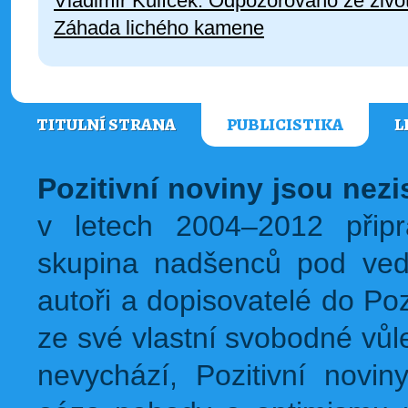
Vladimír Kulíček: Odpozorováno ze živo
Záhada lichého kamene
TITULNÍ STRANA
PUBLICISTIKA
L
Pozitivní noviny jsou nez
v letech 2004–2012 přip
skupina nadšenců pod ved
autoři a dopisovatelé do Pozi
ze své vlastní svobodné vůl
nevychází, Pozitivní novin