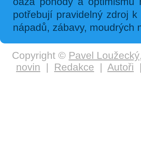
oáza pohody a optimismu na
potřebují pravidelný zdroj k 
nápadů, zábavy, moudrých m
Copyright ©
Pavel Loužecký
novin
|
Redakce
|
Autoři