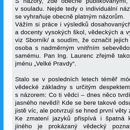
S názory, zde obecně publikovanými,
v souladu. Nejde tedy o individuální náz
se vyhraňuje obecně platným názorům.
Vážím si práce i výsledků dosahovaných
a docenty vysokých škol, vědeckých a 
viz Sborník/ a soudím, že označit jejic
osoba s nadměrným vnitřním sebevědom
samému. Pan Ing. Laurenc zřejmě takov
jménu „Velké Pravdy“.
Stalo se v posledních letech téměř mó
vědecké základny s určitým despektem
s názorem: Co ti vědci – dnes něco tvrdí, 
jasného nevědí! Kde se bere takové odsuz
jistě víc, ale potvrzují se hned první vě
Ke zmatení jazyků přispívá i špatná k
jiného je prokázaný vědecký poznat