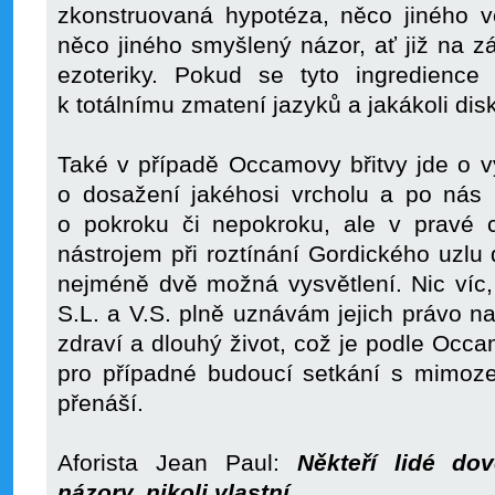
zkonstruovaná hypotéza, něco jiného
něco jiného smyšlený názor, ať již na z
ezoteriky. Pokud se tyto ingredience
k totálnímu zmatení jazyků a jakákoli dis
Také v případě Occamovy břitvy jde o 
o dosažení jakéhosi vrcholu a po nás 
o pokroku či nepokroku, ale v pravé
nástrojem při roztínání Gordického uzlu
nejméně dvě možná vysvětlení. Nic víc
S.L. a V.S. plně uznávám jejich právo na
zdraví a dlouhý život, což je podle Occ
pro případné budoucí setkání s mimoze
přenáší.
Aforista Jean Paul:
Někteří lidé do
názory, nikoli vlastní.