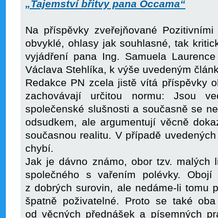
„Tajemství břitvy pana Occama“
Na příspěvky zveřejňované Pozitivními 
obvyklé, ohlasy jak souhlasné, tak kritic
vyjádření pana Ing. Samuela Laurenc
Václava Stehlíka, k výše uvedeným člán
Redakce PN zcela jistě vítá příspěvky 
zachovávají určitou normu: Jsou 
společenské slušnosti a současně se n
odsudkem, ale argumentují věcně dokazat
současnou realitu. V případě uvedenýc
chybí.
Jak je dávno známo, obor tzv. malých 
společného s vařením polévky. Obojí 
z dobrých surovin, ale nedáme-li tomu př
špatně poživatelné. Proto se také oba
od věcných přednášek a písemných pra