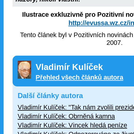
Ilustrace exkluzivně pro Pozitivní 
http://evussa.wz.cz/i
Tento článek byl v Pozitivních novinách
2007.
Vladimír Kulíček
Přehled všech článků autora
Další články autora
Vladimír Kulíček: "Tak nám zvolili prezi
Vladimír Kulíček: Obrněná kamna
Vladimír Kulíček: Vincek hledá peníze