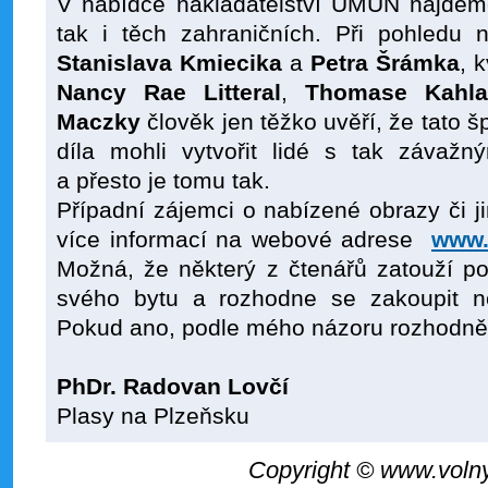
V nabídce nakladatelství UMÚN najdeme
tak i těch zahraničních. Při pohledu n
Stanislava Kmiecika
a
Petra Šrámka
, 
Nancy Rae Litteral
,
Thomase Kahla
Maczky
člověk jen těžko uvěří, že tato šp
díla mohli vytvořit lidé s tak závaž
a přesto je tomu tak.
Případní zájemci o nabízené obrazy či j
více informací na webové adrese
www.
Možná, že některý z čtenářů zatouží p
svého bytu a rozhodne se zakoupit n
Pokud ano, podle mého názoru rozhodně 
PhDr. Radovan Lovčí
Plasy na Plzeňsku
Copyright © www.voln