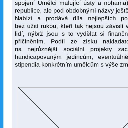
spojení Umělci malující ústy a nohama
republice, ale pod obdobnými názvy ještě
Nabízí a prodává díla nejlepších pos
bez užití rukou, kteří tak nejsou závisl
lidí, nýbrž jsou s to vydělat si finanč
přičiněním. Podíl ze zisku nakladat
na nejrůznější sociální projekty z
handicapovaným jedincům, eventuálně
stipendia konkrétním umělcům s výše z