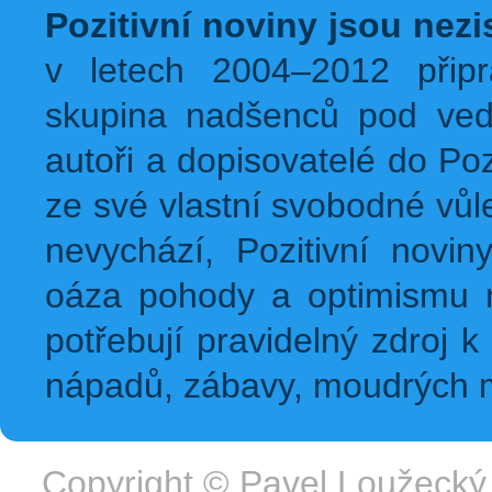
Pozitivní noviny jsou nez
v letech 2004–2012 přip
skupina nadšenců pod ved
autoři a dopisovatelé do Pozi
ze své vlastní svobodné vůl
nevychází, Pozitivní novin
oáza pohody a optimismu na
potřebují pravidelný zdroj k 
nápadů, zábavy, moudrých m
Copyright ©
Pavel Loužecký