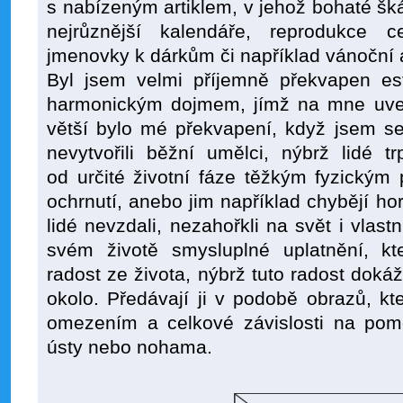
s nabízeným artiklem, v jehož bohaté šká
nejrůznější kalendáře, reprodukce c
jmenovky k dárkům či například vánoční a
Byl jsem velmi příjemně překvapen est
harmonickým dojmem, jímž na mne uved
větší bylo mé překvapení, když jsem se
nevytvořili běžní umělci, nýbrž lidé t
od určité životní fáze těžkým fyzickým
ochrnutí, anebo jim například chybějí hor
lidé nevzdali, nezahořkli na svět i vlast
svém životě smysluplné uplatnění, kt
radost ze života, nýbrž tuto radost doká
okolo. Předávají ji v podobě obrazů, 
omezením a celkové závislosti na pomoc
ústy nebo nohama.