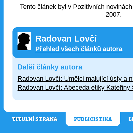
Tento článek byl v Pozitivních novinách
2007.
Radovan Lovčí
Přehled všech článků autora
Další články autora
Radovan Lovčí: Umělci malující ústy a
Radovan Lovčí: Abeceda etiky Kateřiny
TITULNÍ STRANA
PUBLICISTIKA
L