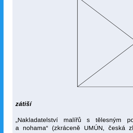
S. F. Chen: 
zátiší
„Nakladatelství malířů s tělesným po
a nohama“ (zkráceně UMÚN, česká zkr