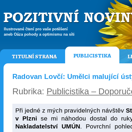
Ilustrované čtení pro vaše potěšení
aneb Oáza pohody a optimismu na síti
PUBLICISTIKA
TITULNÍ STRANA
L
Radovan Lovčí: Umělci malující ús
Rubrika:
Publicistika – Doporuč
Při jedné z mých pravidelných návštěv
S
v Plzni
se mi náhodou dostal do ruky 
Nakladatelství UMÚN
. Povrchní pohl