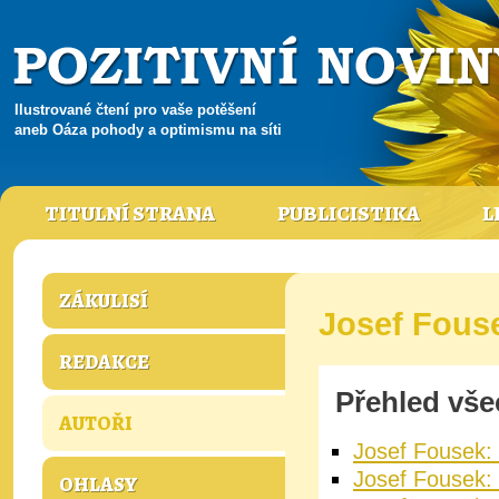
Ilustrované čtení pro vaše potěšení
aneb Oáza pohody a optimismu na síti
TITULNÍ STRANA
PUBLICISTIKA
L
ZÁKULISÍ
Josef Fous
REDAKCE
Přehled vše
AUTOŘI
Josef Fousek: 
Josef Fousek: 
OHLASY