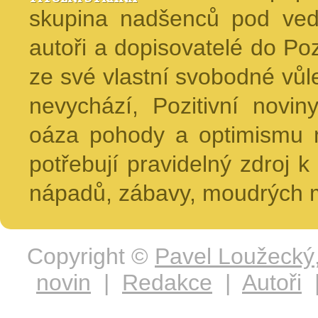
skupina nadšenců pod ved
autoři a dopisovatelé do Pozi
ze své vlastní svobodné vůl
nevychází, Pozitivní novin
oáza pohody a optimismu na
potřebují pravidelný zdroj k 
nápadů, zábavy, moudrých m
Copyright ©
Pavel Loužecký
novin
|
Redakce
|
Autoři