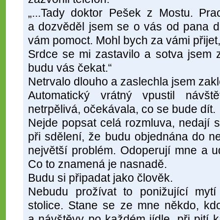
„...Tady doktor Pešek z Mostu. Prac
a dozvěděl jsem se o vás od pana d
vám pomoct. Mohl bych za vámi přijet
Srdce se mi zastavilo a sotva jsem 
budu vás čekat.“
Netrvalo dlouho a zaslechla jsem zakl
Automatický vrátný vpustil návšt
netrpělivá, očekávala, co se bude dít.
Nejde popsat celá rozmluva, nedají se
při sdělení, že budu objednána do n
největší problém. Odoperují mne a u
Co to znamená je nasnadě.
Budu si připadat jako člověk.
Nebudu prožívat to ponižující mytí
stolice. Stane se ze mne někdo, kd
a návštěvy po každém jídle, při pití