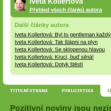
Iveta Kollertová
Přehled všech článků autora
Další články autora
Iveta Kollertová: Byl to gentleman kaž
Iveta Kollertová: Tak šlápni na plyn
Iveta Kollertová: Se sklopenou hlavou
Iveta Kollertová: Kruci, buď silná!
Iveta Kollertová: Dotyk štěstí
TITULNÍ STRANA
PUBLICISTIKA
L
Pozitivní noviny jsou nez