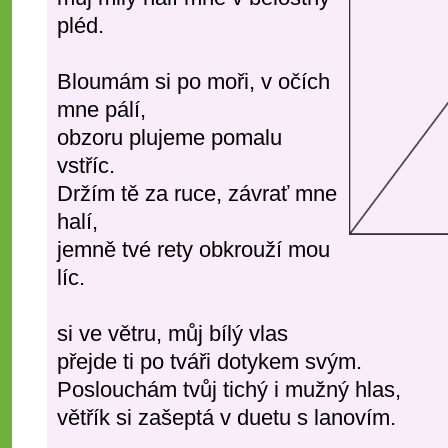
pléd.
Bloumám si po moři, v očích
mne pálí,
obzoru plujeme pomalu
vstříc.
Držím tě za ruce, závrať mne
halí,
jemně tvé rety obkrouží mou
líc.
Blou
si ve větru, můj bílý vlas
přejde ti po tváři dotykem svým.
Poslouchám tvůj tichý i mužný hlas,
větřík si zašeptá v duetu s lanovím.