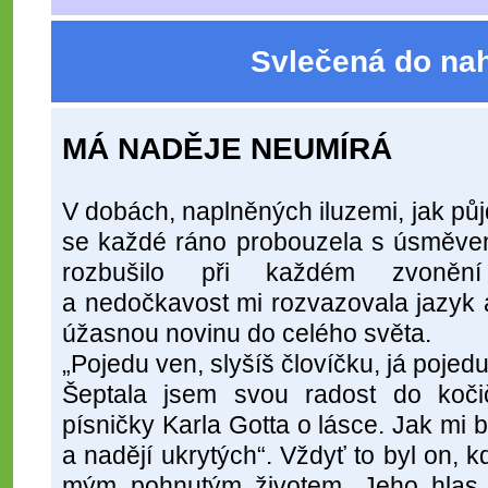
Svlečená do na
MÁ NADĚJE NEUMÍRÁ
V dobách, naplněných iluzemi, jak p
se každé ráno probouzela s úsměvem
rozbušilo při každém zvonění
a nedočkavost mi rozvazovala jazyk a
úžasnou novinu do celého světa.
„Pojedu ven, slyšíš človíčku, já pojedu
Šeptala jsem svou radost do koči
písničky Karla Gotta o lásce. Jak mi by
a nadějí ukrytých“. Vždyť to byl on,
mým pohnutým životem. Jeho hlas,