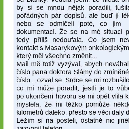
by si se mnou nějak poradili, tuši
pořádných pár dopisů, ale buď jí lé
nebo se odmlčeli poté, co jim p
dokumentaci. Že se na mé situaci p
tedy příliš nedoufala. Co jsem n
kontakt s Masarykovým onkologickým 
který měl všechno změnit...
Mail mě totiž vyzýval, abych neváhal
číslo pana doktora Slámy do zmíněného
číslo... ozval se. Srdce se mi rozbuši
co mi může poradit, jestli je to v
po ukončení hovoru se mi opět vlila kr
myslela, že mi těžko pomůže někd
kilometrů daleko, přesto se věci daly
Ležím si na posteli, ostatně nic ji
zazvonil telefon.