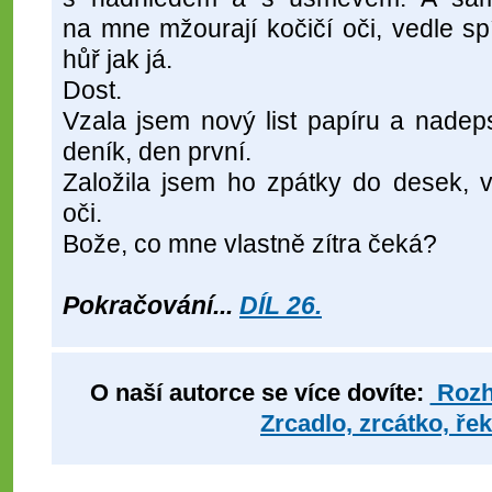
na mne mžourají kočičí oči, vedle s
hůř jak já.
Dost.
Vzala jsem nový list papíru a nadep
deník, den první.
Založila jsem ho zpátky do desek, v
oči.
Bože, co mne vlastně zítra čeká?
Pokračování...
DÍL 26.
O naší autorce se více dovíte:
Rozh
Zrcadlo, zrcátko, řek