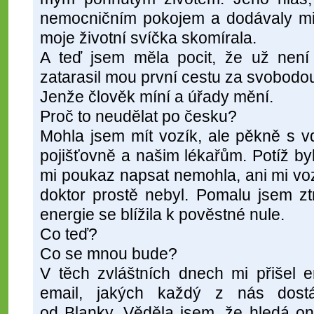
nemocničním pokojem a dodávaly mi 
moje životní svíčka skomírala.
A teď jsem měla pocit, že už není
zatarasil mou první cestu za svobodo
Jenže člověk míní a úřady mění.
Proč to neudělat po česku?
Mohla jsem mít vozík, ale pěkně s v
pojišťovně a našim lékařům. Potíž by
mi poukaz napsat nemohla, ani mi vo
doktor prostě nebyl. Pomalu jsem z
energie se blížila k pověstné nule.
Co teď?
Co se mnou bude?
V těch zvláštních dnech mi přišel e
email, jakých každý z nás dostá
od Blanky. Věděla jsem, že hledá on