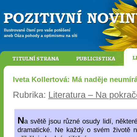
Ilustrované čtení pro vaše potěšení
aneb Oáza pohody a optimismu na síti
L
TITULNÍ STRANA
PUBLICISTIKA
Iveta Kollertová: Má naděje neumír
Rubrika:
Literatura – Na pokra
N
a světě jsou různé osudy lidí, některé
dramatické. Ne každý o svém životě 