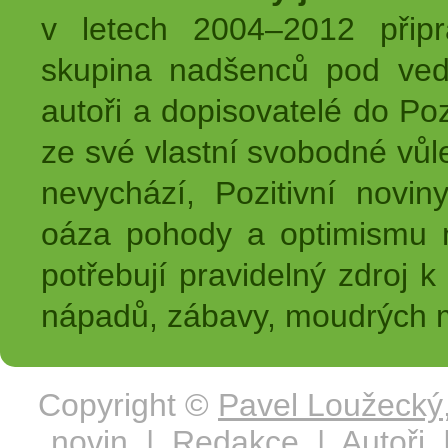
v letech 2004–2012 přip
skupina nadšenců pod ved
autoři a dopisovatelé do Pozi
ze své vlastní svobodné vůl
nevychází, Pozitivní novin
oáza pohody a optimismu na
potřebují pravidelný zdroj k 
nápadů, zábavy, moudrých m
Copyright ©
Pavel Loužecký
novin
|
Redakce
|
Autoři