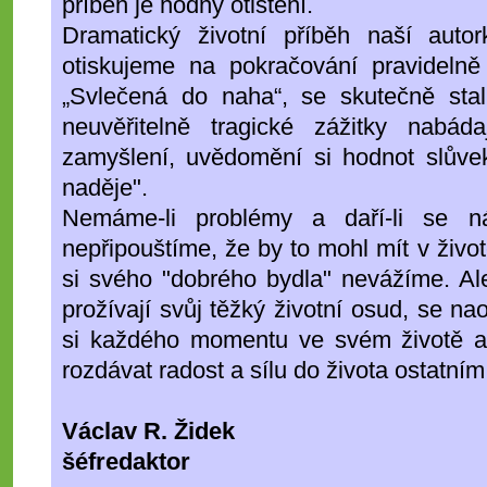
příběh je hodný otištění.
Dramatický životní příběh naší autork
otiskujeme na pokračování pravideln
„Svlečená do naha“, se skutečně stal
neuvěřitelně tragické zážitky nabád
zamyšlení, uvědomění si hodnot slůvek 
naděje".
Nemáme-li problémy a daří-li se 
nepřipouštíme, že by to mohl mít v život
si svého "dobrého bydla" nevážíme. Ale l
prožívají svůj těžký životní osud, se na
si každého momentu ve svém životě a
rozdávat radost a sílu do života ostatn
Václav R. Židek
šéfredaktor