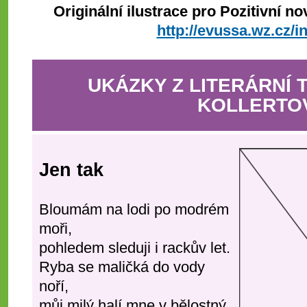
Originální ilustrace pro Pozitivní 
http://evussa.wz.cz/i
UKÁZKY Z LITERÁRNÍ 
KOLLERTO
Jen tak
Bloumám na lodi po modrém
moři,
pohledem sleduji i rackův let.
Ryba se maličká do vody
noří,
můj milý halí mne v bělostný