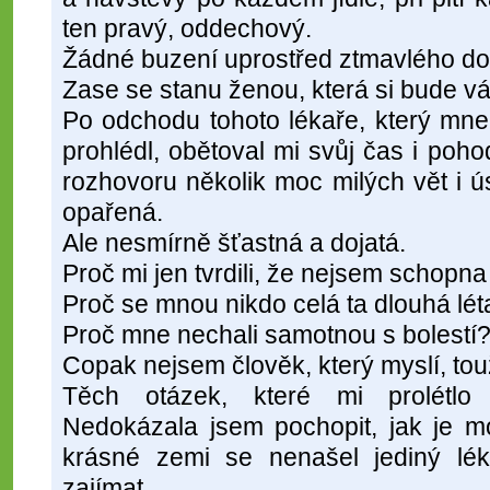
ten pravý, oddechový.
Žádné buzení uprostřed ztmavlého do
Zase se stanu ženou, která si bude v
Po odchodu tohoto lékaře, který mne 
prohlédl, obětoval mi svůj čas i poho
rozhovoru několik moc milých vět i 
opařená.
Ale nesmírně šťastná a dojatá.
Proč mi jen tvrdili, že nejsem schopn
Proč se mnou nikdo celá ta dlouhá lét
Proč mne nechali samotnou s bolestí
Copak nejsem člověk, který myslí, touž
Těch otázek, které mi prolétlo 
Nedokázala jsem pochopit, jak je m
krásné zemi se nenašel jediný lé
zajímat.