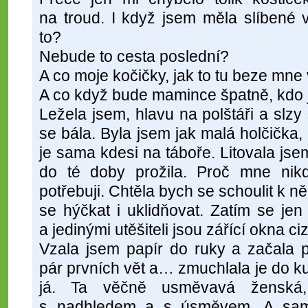
na troud. I když jsem měla slíbené 
to?
Nebude to cesta poslední?
A co moje kočičky, jak to tu beze mne
A co když bude mamince špatně, kdo j
Ležela jsem, hlavu na polštáři a slzy 
se bála. Byla jsem jak malá holčička,
je sama kdesi na táboře. Litovala js
do té doby prožila. Proč mne nikdo
potřebuji. Chtěla bych se schoulit k 
se hýčkat i uklidňovat. Zatím se j
a jedinými utěšiteli jsou zářící okna cizí
Vzala jsem papír do ruky a začala 
pár prvních vět a… zmuchlala je do ku
já. Ta věčně usměvavá ženská,
s nadhledem a s úsměvem. A sam