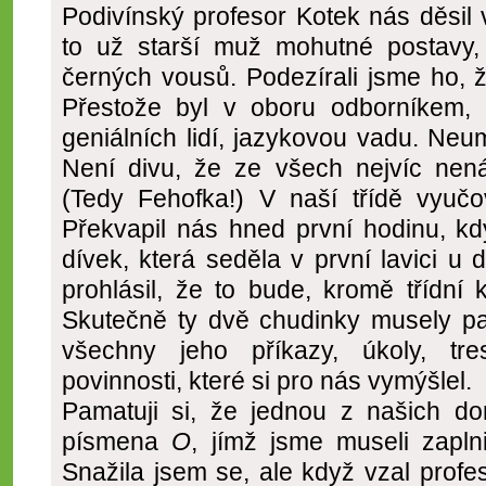
Podivínský profesor Kotek nás děsil v
to už starší muž mohutné postavy
černých vousů. Podezírali jsme ho, ž
Přestože byl v oboru odborníkem, m
geniálních lidí, jazykovou vadu. Neumě
Není divu, že ze všech nejvíc nená
(Tedy Fehofka!) V naší třídě vyučo
Překvapil nás hned první hodinu, kdy
dívek, která seděla v první lavici u d
prohlásil, že to bude, kromě třídní 
Skutečně ty dvě chudinky musely p
všechny jeho příkazy, úkoly, tr
povinnosti, které si pro nás vymýšlel.
Pamatuji si, že jednou z našich do
písmena
O
, jímž jsme museli zaplnit
Snažila jsem se, ale když vzal prof