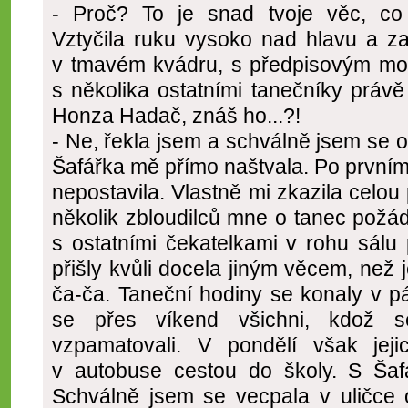
- Proč? To je snad tvoje věc, co 
Vztyčila ruku vysoko nad hlavu a z
v tmavém kvádru, s předpisovým mot
s několika ostatními tanečníky právě
Honza Hadač, znáš ho...?!
- Ne, řekla jsem a schválně jsem se o
Šafářka mě přímo naštvala. Po prvním 
nepostavila. Vlastně mi zkazila celou
několik zbloudilců mne o tanec požáda
s ostatními čekatelkami v rohu sálu
přišly kvůli docela jiným věcem, než 
ča-ča. Taneční hodiny se konaly v pá
se přes víkend všichni, kdož se
vzpamatovali. V pondělí však jeji
v autobuse cestou do školy. S Šaf
Schválně jsem se vecpala v uličce o