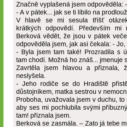
Značně vyplašená jsem odpověděla: - 
- A v pátek... jak se ti líbilo na prodlo
V hlavě se mi sesula tříšť otáz
krátkých odpovědí. Především mi 
Berková vědět, že jsou v pátek večer 
odpověděla jsem, jak asi čekala: - Jo, u
- Byla jsem tam také! Prozradila s
tam chodí. Možná ho znáš... jmenuje s
Zavrtěla jsem hlavou a přiznala,
neslyšela.
- Jeho rodiče se do Hradiště přist
důstojníkem, matka sestrou v nemocnic
Proboha, uvažovala jsem v duchu, to s
aby ses mi pochlubila svými příbuzn
tam! přiznala jsem.
Berková se zasmála. – Zato já tebe 