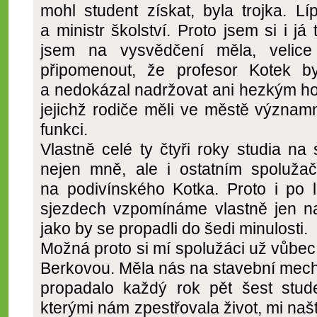
mohl student získat, byla trojka. 
a ministr školství. Proto jsem si i já 
jsem na vysvědčení měla, velice 
připomenout, že profesor Kotek by
a nedokázal nadržovat ani hezkým ho
jejichž rodiče měli ve městě významn
funkci.
Vlastně celé ty čtyři roky studia n
nejen mně, ale i ostatním spoluža
na podivínského Kotka. Proto i po l
sjezdech vzpomínáme vlastně jen na
jako by se propadli do šedi minulosti.
Možná proto si mí spolužáci už vůbe
Berkovou. Měla nás na stavební mech
propadalo každý rok pět šest studen
kterými nám zpestřovala život, mi našt