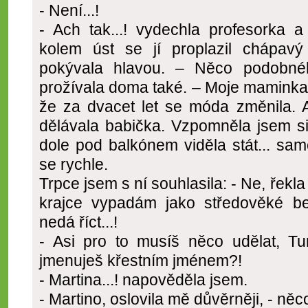
- Není...!
- Ach tak...! vydechla profesorka 
kolem úst se jí proplazil chápav
pokývala hlavou. – Něco podobné
prožívala doma také. – Moje maminka s
že za dvacet let se móda změnila. A
dělávala babička. Vzpomněla jsem si
dole pod balkónem viděla stát... samo
se rychle.
Trpce jsem s ní souhlasila: - Ne, řekla 
krajce vypadám jako středověké be
nedá říct...!
- Asi pro to musíš něco udělat, Tu
jmenuješ křestním jménem?!
- Martina...! napověděla jsem.
- Martino, oslovila mě důvěrněji, - ně