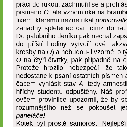
práci do rukou, zachmuřil se a prohlás
písmeno
O
, ale vzpomínka na brambo
fixem, kterému něžně říkal
poničovát
záhadný spletenec čar, čímž domácí
Do palubního deníku pak nechal zaps
do příští hodiny vytvoří dvě tak
kresby na
O
) a nebudou-li vzorné, o 
O
na čtyři čtvrtky, pak případně na os
Protože hrozilo nebezpečí, že ta
nedostane k psaní ostatních písmen 
časem vyhlásit stav
A
, tedy amnesti
hříchy studentu odpuštěny. Náš pro
ovšem provinilce upozornil, že by s
rozumnějšího než se pokoušet j
paneláče
!
Kotek byl prostě samorost. Nejlepš