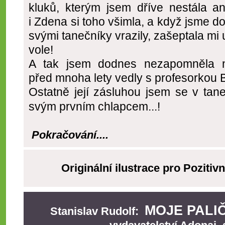
kluků, kterým jsem dříve nestála a
i Zdena si toho všimla, a když jsme 
svými tanečníky vrazily, zašeptala mi 
vole!
A tak jsem dodnes nezapomněla n
před mnoha lety vedly s profesorkou 
Ostatně její zásluhou jsem se v tan
svým prvním chlapcem...!
Pokračování....
Originální ilustrace pro Pozitivn
MOJE PALIČ
Stanislav Rudolf: