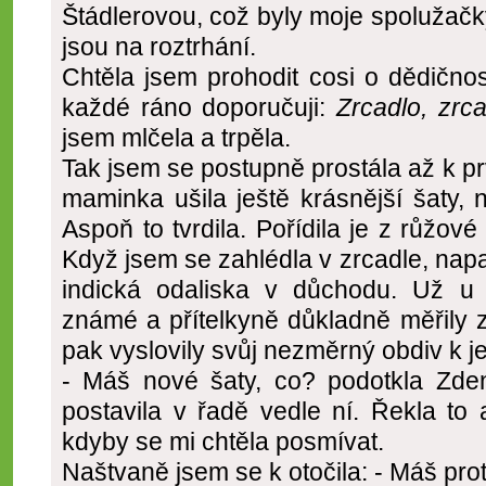
Štádlerovou, což byly moje spolužačky
jsou na roztrhání.
Chtěla jsem prohodit cosi o dědično
každé ráno doporučuji:
Zrcadlo, zrca
jsem mlčela a trpěla.
Tak jsem se postupně prostála až k pr
maminka ušila ještě krásnější šaty, n
Aspoň to tvrdila. Pořídila je z růžov
Když jsem se zahlédla v zrcadle, na
indická odaliska v důchodu. Už u
známé a přítelkyně důkladně měřily
pak vyslovily svůj nezměrný obdiv k j
- Máš nové šaty, co? podotkla Zde
postavila v řadě vedle ní. Řekla to 
kdyby se mi chtěla posmívat.
Naštvaně jsem se k otočila: - Máš pro