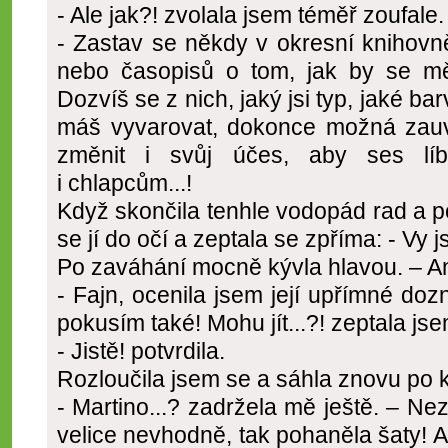
- Ale jak?! zvolala jsem téměř zoufale.
- Zastav se někdy v okresní knihovně
nebo časopisů o tom, jak by se mě
Dozvíš se z nich, jaký jsi typ, jaké ba
máš vyvarovat, dokonce možná zau
změnit i svůj účes, aby ses líb
i chlapcům...!
Když skončila tenhle vodopád rad a 
se jí do očí a zeptala se zpříma: - Vy j
Po zaváhání mocně kývla hlavou. – An
- Fajn, ocenila jsem její upřímné doz
pokusím také! Mohu jít...?! zeptala js
- Jistě! potvrdila.
Rozloučila jsem se a sáhla znovu po k
- Martino...? zadržela mě ještě. – Ne
velice nevhodně, tak pohaněla šaty! A