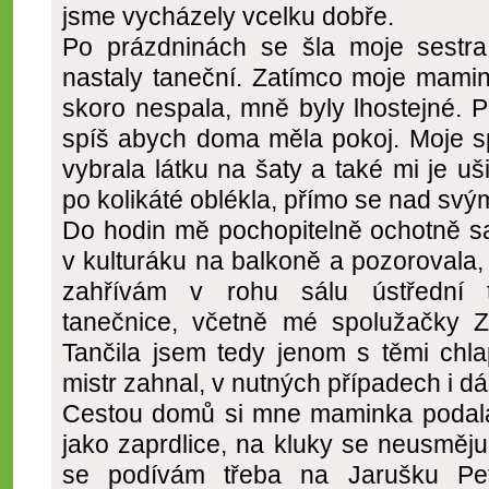
jsme vycházely vcelku dobře.
Po prázdninách se šla moje sestra
nastaly taneční. Zatímco moje mami
skoro nespala, mně byly lhostejné. Př
spíš abych doma měla pokoj. Moje 
vybrala látku na šaty a také mi je uš
po kolikáté oblékla, přímo se nad svý
Do hodin mě pochopitelně ochotně s
v kulturáku na balkoně a pozorovala,
zahřívám v rohu sálu ústřední t
tanečnice, včetně mé spolužačky Zd
Tančila jsem tedy jenom s těmi chla
mistr zahnal, v nutných případech i 
Cestou domů si mne maminka podala.
jako zaprdlice, na kluky se neusměj
se podívám třeba na Jarušku Pe