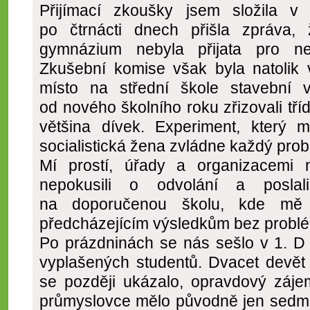
Přijímací zkoušky jsem složila v
po čtrnácti dnech přišla zpráva,
gymnázium nebyla přijata pro ne
Zkušební komise však byla natolik 
místo na střední škole stavební
od nového školního roku zřizovali tří
většina dívek. Experiment, který 
socialistická žena zvládne každý probl
Mí prostí, úřady a organizacemi n
nepokusili o odvolání a posla
na doporučenou školu, kde m
předcházejícím výsledkům bez problém
Po prázdninách se nás sešlo v 1. D 
vyplašených studentů. Dvacet devět 
se později ukázalo, opravdový záje
průmyslovce mělo původně jen sedm 