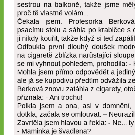
sestrou na balkoně, takže jsme měly
proč tě vlastně volám...
Čekala jsem. Profesorka Berková
psacímu stolu a sáhla po krabičce s 
ji nikdy kouřit, takže když si teď zapáli
Odfoukla první dlouhý doušek modré
na cigaretě zblízka narůstající sloup
se mi vyhnout pohledem, prohodila: - Kd
Mohla jsem přímo odpovědět a jediný
ale já se kupodivu předtím odvážila zep
Berková znovu zatáhla z cigarety, oto
přiznala: - Ani trochu!
Polkla jsem a ona, asi v domnění, 
dotkla, začala se omlouvat. – Neurazil
Zavrtěla jsem hlavou a řekla: - Ne... t
- Maminka je švadlena?