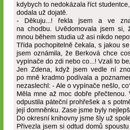
kdybych to nedokázala říct studentce
dodala už dojatě.
- Děkuju...! řekla jsem a ve zn
na chodbu. Uvědomovala jsem si, 
mnou během studia už asi nikdo nepo
Třída pochopitelně čekala, s jakou se
jsem oznámila, že Berková chce cos
vypínače do zdi nebo co...! Vzali to b
Jen Zdena, když jsem vedle ní zno
po mně kradmo podívala a poznamenal
nezaslechl: - Ale o vypínače nešlo, co
Měla mne až moc dobře přečtenou. V
odpustila páteční prohřešek a s pot
její domněnku. Zase jsme byly nejlep
Do okresní knihovny jsme šly už spol
Přivezla jsem si odtud domů spoust