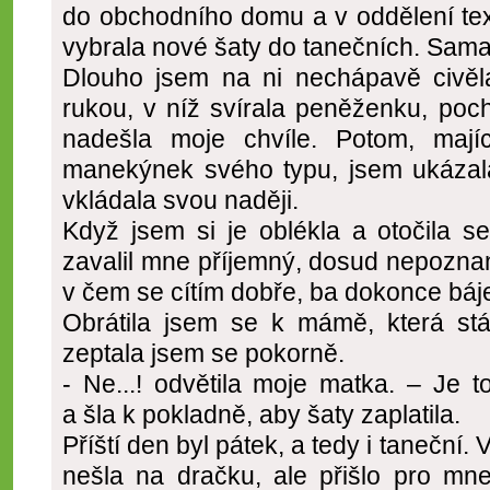
do obchodního domu a v oddělení tex
vybrala nové šaty do tanečních. Sama!
Dlouho jsem na ni nechápavě civěl
rukou, v níž svírala peněženku, poc
nadešla moje chvíle. Potom, mají
manekýnek svého typu, jsem ukázala
vkládala svou naději.
Když jsem si je oblékla a otočila se
zavalil mne příjemný, dosud nepoznan
v čem se cítím dobře, ba dokonce báj
Obrátila jsem se k mámě, která stál
zeptala jsem se pokorně.
- Ne...! odvětila moje matka. – Je t
a šla k pokladně, aby šaty zaplatila.
Příští den byl pátek, a tedy i taneční
nešla na dračku, ale přišlo pro mn