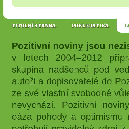
TITULNÍ STRANA
PUBLICISTIKA
L
Pozitivní noviny jsou nez
v letech 2004–2012 přip
skupina nadšenců pod ved
autoři a dopisovatelé do Pozi
ze své vlastní svobodné vůl
nevychází, Pozitivní novin
oáza pohody a optimismu na
potřebují pravidelný zdroj k 