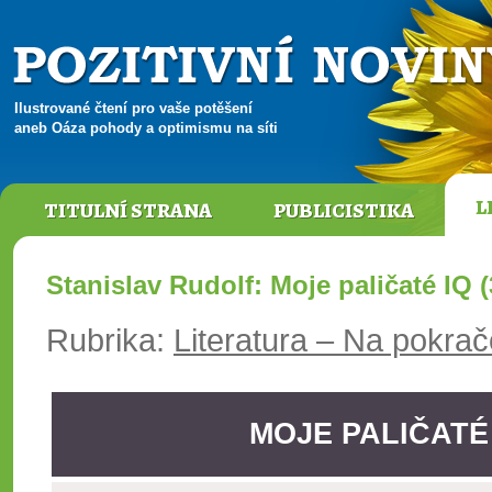
Ilustrované čtení pro vaše potěšení
aneb Oáza pohody a optimismu na síti
L
TITULNÍ STRANA
PUBLICISTIKA
Stanislav Rudolf: Moje paličaté IQ (
Rubrika:
Literatura – Na pokra
MOJE PALIČATÉ