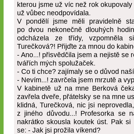
kterou jsme už víc než rok okupovaly 
už vůbec neodpovídala.
V pondělí jsme měli pravidelně s
po dvou nekonečně dlouhých hodin
odcházela ze třídy, vzpomněla s
Turečková?! Přijďte za mnou do kabin
- Ano...! přisvědčila jsem a nejistě s
tvářích mých spolužaček.
- Co ti chce? zajímaly se o důvod na
- Nevím...! zavrčela jsem mrzutě a vy
V kabinetě už na mne Berková ček
zavřela dveře, přátelsky se na mne us
klidná, Turečková, nic jsi neprovedla
z jiného důvodu...! Profesorka se 
nakrátko skousla koutek úst. Pak si
se: - Jak jsi prožila víkend?