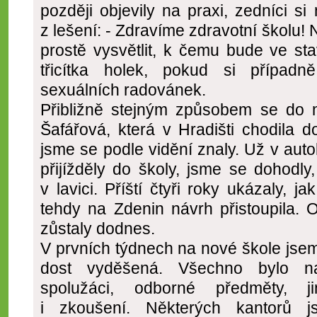
později objevily na praxi, zedníci si 
z lešení: - Zdravíme zdravotní školu! 
prostě vysvětlit, k čemu bude ve st
třicítka holek, pokud si případ
sexuálních radovánek.
Přibližně stejným způsobem se do m
Šafářová, která v Hradišti chodila d
jsme se podle vidění znaly. Už v auto
přijížděly do školy, jsme se dohodl
v lavici. Příští čtyři roky ukázaly, j
tehdy na Zdenin návrh přistoupila. 
zůstaly dodnes.
V prvních týdnech na nové škole jsem 
dost vyděšená. Všechno bylo naj
spolužáci, odborné předměty, 
i zkoušení. Některých kantorů j