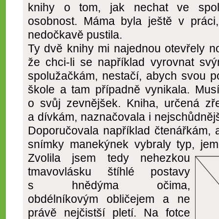
knihy o tom, jak nechat ve spol
osobnost. Máma byla ještě v práci
nedočkavě pustila.
Ty dvě knihy mi najednou otevřely n
že chci-li se například vyrovnat sv
spolužačkám, nestačí, abych svou p
škole a tam případně vynikala. Mu
o svůj zevnějšek. Kniha, určená 
a dívkám, naznačovala i nejschůdnějš
Doporučovala například čtenářkám, 
snímky manekýnek vybraly typ, jemu
Zvolila jsem tedy nehezkou
tmavovlásku štíhlé postavy
s hnědýma očima,
obdélníkovým obličejem a ne
právě nejčistší pletí. Na fotce