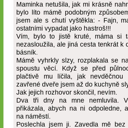
Maminka netušila, jak mi krásně nah
bylo líto mámě podobným způsobem
jsem ale s chutí vyštěkla: - Fajn,
ostatními vypadat jako hastroš!!!
Vím, bylo to jistě kruté, máma si
nezasloužila, ale jiná cesta tenkrát k
básník.
Mámě vyhrkly slzy, rozplakala se n
spoustu věcí. Když se před půlnocí
plačtivě mu líčila, jak nevděčnou
zavřené dveře jsem až do kuchyně slyš
Jak jejich rozhovor skončil, nevím.
Dva tři dny na mne nemluvila. V
přikázala, abych na ni odpoledne, 
na náměstí.
Poslechla jsem ji. Zavedla mě bez 