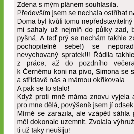
Zdena s mým plánem souhlasila.
Především jsem se nechala ostříhat n
Doma byl kvůli tomu nepředstavitelný 
mi sahaly už nejmíň do půlky zad, b
pyšná. A teď prý se nechám takhle z
pochopitelně sebe!) se nepor
nevychovaný spratek!!! Řádila takhle
z práce, až do pozdního večera.
k Černému koni na pivo, Simona se sn
a střídavě nás a mámou okřikovala.
A pak se to stalo!
Když proti mně máma znovu vyjela a
pro mne dělá, povýšeně jsem jí odsekla
Mírně se zarazila, ale vzápětí sáhl
měl dokonale uzemnit. Zvolala výhruž
ti už taky neušiju!