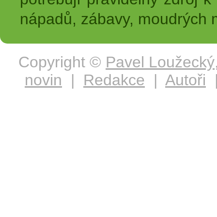
nápadů, zábavy, moudrých m
Copyright ©
Pavel Loužecký
novin
|
Redakce
|
Autoři