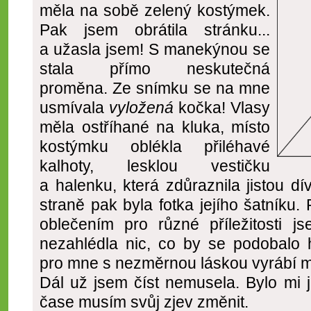
měla na sobě zelený kostýmek.
Pak jsem obrátila stránku...
a užasla jsem! S manekýnou se
stala přímo neskutečná
proměna. Ze snímku se na mne
usmívala
vyložená
kočka! Vlasy
měla ostříhané na kluka, místo
kostýmku oblékla přiléhavé
kalhoty, lesklou vestičku
a halenku, která zdůraznila jistou d
straně pak byla fotka jejího šatníku.
oblečením pro různé příležitosti
nezahlédla nic, co by se podobalo h
pro mne s nezměrnou láskou vyrábí 
Dál už jsem číst nemusela. Bylo mi 
čase musím svůj zjev změnit.