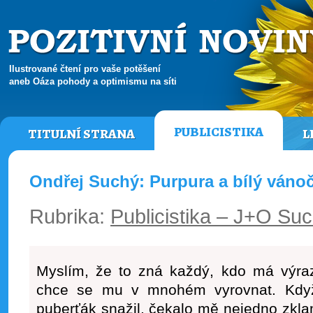
Ilustrované čtení pro vaše potěšení
aneb Oáza pohody a optimismu na síti
PUBLICISTIKA
TITULNÍ STRANA
L
Ondřej Suchý: Purpura a bílý vánoč
Rubrika:
Publicistika – J+O Su
Myslím, že to zná každý, kdo má výraz
chce se mu v mnohém vyrovnat. Když
puberťák snažil, čekalo mě nejedno zklam