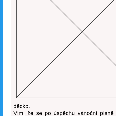
děcko.
Vím, že se po úspěchu vánoční písně o