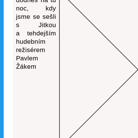
dodnes na tu
noc, kdy
jsme se sešli
s Jitkou
a tehdejším
hudebním
režisérem
Pavlem
Žákem