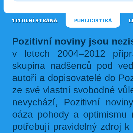
TITULNÍ STRANA
PUBLICISTIKA
L
Pozitivní noviny jsou nez
v letech 2004–2012 přip
skupina nadšenců pod ved
autoři a dopisovatelé do Pozi
ze své vlastní svobodné vůl
nevychází, Pozitivní novin
oáza pohody a optimismu na
potřebují pravidelný zdroj k 