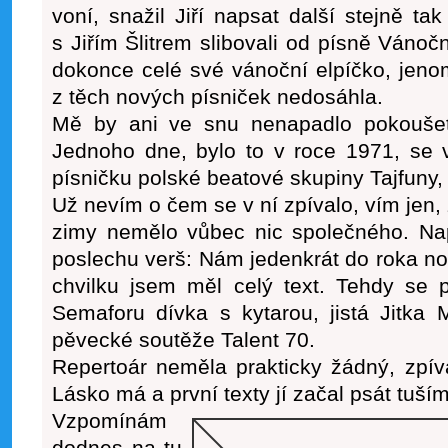
voní, snažil Jiří napsat další stejně t
s Jiřím Šlitrem slibovali od písně Vánoč
dokonce celé své vánoční elpíčko, jen
z těch nových písniček nedosáhla.
Mě by ani ve snu nenapadlo pokoušet
Jednoho dne, bylo to v roce 1971, se v
písničku polské beatové skupiny Tajfuny,
Už nevím o čem se v ní zpívalo, vím jen
zimy nemělo vůbec nic společného. Nap
poslechu verš: Nám jedenkrát do roka no
chvilku jsem měl celý text. Tehdy se 
Semaforu dívka s kytarou, jistá Jitka 
pěvecké soutěže Talent 70.
Repertoár neměla prakticky žádný, zpí
Lásko má a první texty jí začal psát tuší
Vzpomínám