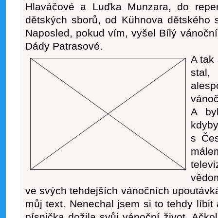
Hlaváčové a Luďka Munzara, do reper
dětských sborů, od Kühnova dětského s
Naposled, pokud vím, vyšel Bílý vánočn
Dády Patrasové.
A tak
stal
ales
vánočn
A by
kdyb
s Čes
mále
tele
vědom
ve svých tehdejších vánočních upoutávkác
můj text. Nenechal jsem si to tehdy líbit
písnička dožila svůj vánoční život. Ačkol