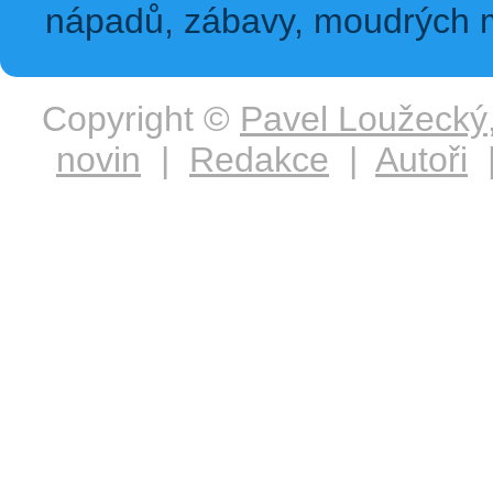
nápadů, zábavy, moudrých m
Copyright ©
Pavel Loužecký
novin
|
Redakce
|
Autoři