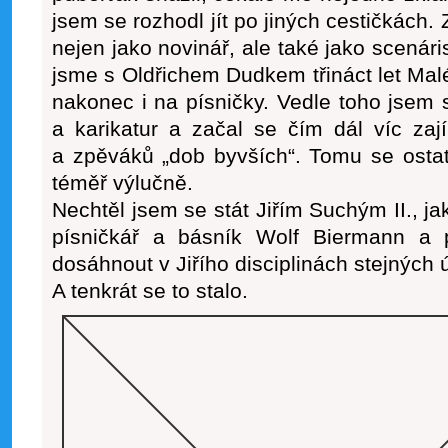
jsem se rozhodl jít po jiných cestičkách. 
nejen jako novinář, ale také jako scenár
jsme s Oldřichem Dudkem třináct let Malé
nakonec i na písničky. Vedle toho jsem s
a karikatur a začal se čím dál víc zaj
a zpěváků „dob byvších“. Tomu se ostat
téměř výlučně.
Nechtěl jsem se stát Jiřím Suchým II., j
písničkář a básník Wolf Biermann a p
dosáhnout v Jiřího disciplinách stejných
A tenkrát se to stalo.