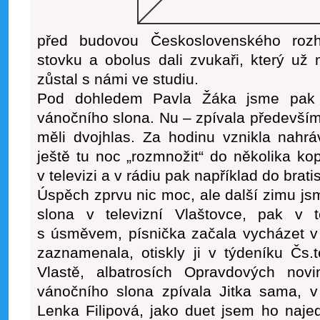
před budovou Československého rozh
stovku a obolus dali zvukaři, který už
zůstal s námi ve studiu.
Pod dohledem Pavla Žáka jsme pak s
vánočního slona. Nu – zpívala především
měli dvojhlas. Za hodinu vznikla nahrá
ještě tu noc „rozmnožit“ do několika kop
v televizi a v rádiu pak například do brati
Úspěch zprvu nic moc, ale další zimu jsm
slona v televizní Vlaštovce, pak v 
s úsměvem, písnička začala vycházet v 
zaznamenala, otiskly ji v týdeníku Čs.
Vlastě, albatrosích Opravdových nov
vánočního slona zpívala Jitka sama, v 
Lenka Filipová, jako duet jsem ho naje