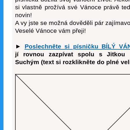
si vlastně prožívá své Vánoce právě teď
novin!
A vy jste se možná dověděli pár zajímavos
Veselé Vánoce vám přeji!
►
Poslechněte si písničku BÍLÝ V
jí rovnou zazpívat spolu s Jitko
Suchým (text si rozklikněte do plné vel