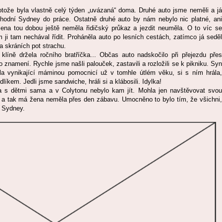
rotože byla vlastně celý týden „uvázaná“ doma. Druhé auto jsme neměli a já
hodní Sydney do práce. Ostatně druhé auto by nám nebylo nic platné, ani
ena tou dobou ještě neměla řidičský průkaz a jezdit neuměla. O to víc se
m ji tam nechával řídit. Proháněla auto po lesních cestách, zatímco já seděl
a skráních pot strachu.
líně držela ročního bratříčka... Občas auto nadskočilo při přejezdu přes
o znamení. Rychle jsme našli palouček, zastavili a rozložili se k pikniku. Syn
yla vynikající máminou pomocnicí už v tomhle útlém věku, si s ním hrála,
íkem. Jedli jsme sandwiche, hráli si a klábosili. Idylka!
la s dětmi sama a v Colytonu nebylo kam jít. Mohla jen navštěvovat svou
i, a tak má žena neměla přes den zábavu. Umocněno to bylo tím, že všichni,
í Sydney.