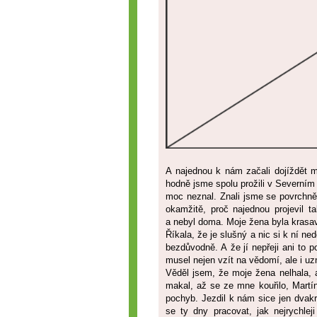
A najednou k nám začali dojíždět m
hodně jsme spolu prožili v Severním 
moc neznal. Znali jsme se povrchně
okamžitě, proč najednou projevil t
a nebyl doma. Moje žena byla krasavi
Říkala, že je slušný a nic si k ní ne
bezdůvodně. A že jí nepřeji ani to p
musel nejen vzít na vědomí, ale i uz
Věděl jsem, že moje žena nelhala, a
makal, až se ze mne kouřilo, Martí
pochyb. Jezdil k nám sice jen dvakr
se ty dny pracovat, jak nejrychle