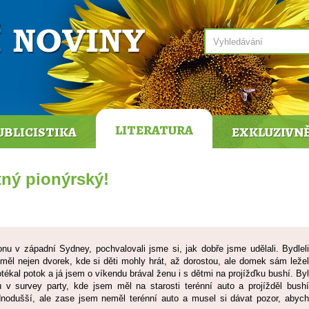
LITERATURA
UBLICISTIKA
EXKLUZIVN
tný pionýrský!
nu v západní Sydney, pochvalovali jsme si, jak dobře jsme udělali. Bydleli
měl nejen dvorek, kde si děti mohly hrát, až dorostou, ale domek sám ležel
otékal potok a já jsem o víkendu brával ženu i s dětmi na projížďku bushí. Byl
v survey party, kde jsem měl na starosti terénní auto a projížděl bushí
dnodušší, ale zase jsem neměl terénní auto a musel si dávat pozor, abych