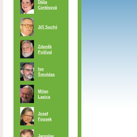
Dáša
Cortésová
Jiří Suchý
Zdeněk
Pošíval
Ivo
Šmoldas
Milan
Lasica
Josef
Fousek
Jaroslav