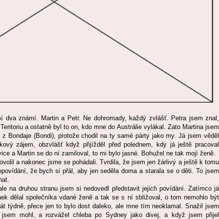
í dva známí. Martin a Petr. Ne dohromady, každý zvlášť. Petra jsem znal,
Teritoriu a ostatně byl to on, kdo mne do Austrálie vylákal. Zato Martina jsem
 z Bondaje (Bondi), protože chodil na ty samé párty jako my. Já jsem věděl
akový zájem, obzvlášť když přijížděl před polednem, kdy já ještě pracoval
ce a Martin se do ní zamiloval, to mi bylo jasné. Bohužel ne tak mojí ženě.
dovolil a nakonec jsme se pohádali. Tvrdila, že jsem jen žárlivý a ještě k tomu
opovídání, že bych si přál, aby jen seděla doma a starala se o děti. To jsem
nat.
le na druhou stranu jsem si nedovedl představit jejich povídání. Zatímco já
nek dělal společníka vdané ženě a tak se s ní sbližoval, o tom nemohlo být
át týdně, přece jen to bylo dost daleko, ale mne tím neoklamal. Snažil jsem
ji jsem mohl, a rozvážel chleba po Sydney jako divej, a když jsem přijel