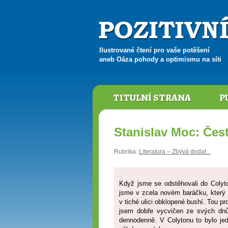
Ilustrované čtení pro vaše potěšení
aneb Oáza pohody a optimismu na síti
TITULNÍ STRANA
P
Stanislav Moc: Čes
Rubrika:
Literatura – Zbývá dodat...
Když jsme se odstěhovali do Colyto
jsme v zcela novém baráčku, který 
v tiché ulici obklopené bushí. Tou pr
jsem dobře vycvičen ze svých dnů 
dennodenně. V Colytonu to bylo je