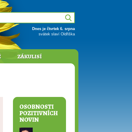
Dnes je čtvrtek 6. srpna
svátek slaví Oldřiška
Ě
ZÁKULISÍ
OSOBNOSTI
POZITIVNÍCH
NOVIN