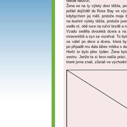
někde neuvízl.
Žena se na ty výlety dost těšila, p
pořád dojížděl do Rose Bay ve výc
kdybychom jej měli, protože moje ž
na bushní výlety těšila, protože jse
vedle ní, obě ruce na ruční brzdě a n
Vzadu seděla dvouletá dcera a na k
mraveniště a syn se rozeřval. To byl
se válel po dece a dcera, která b
po případě mu dala láhev mléka s dudl
Horší to bylo přes týden. Žena by
sestru. Jenže ta si brzo našla prác
které jsme znali, zůstali ve východn