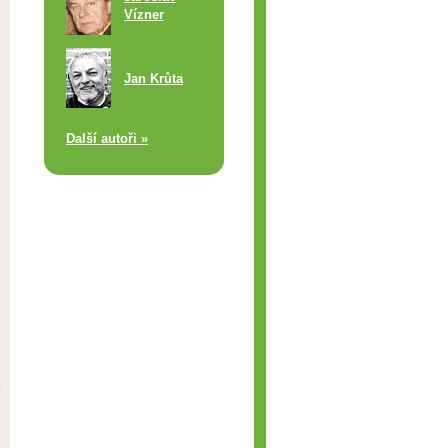
Vízner
Jan Krůta
Další autoři »