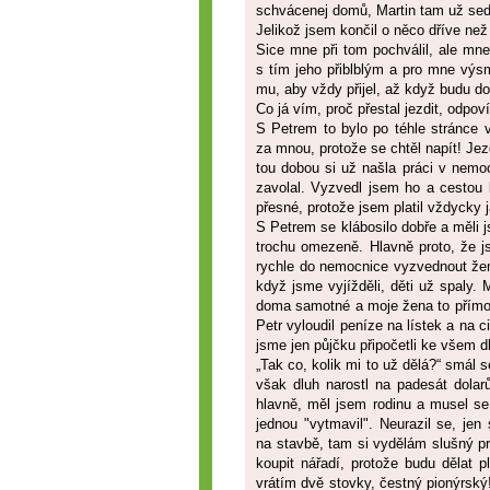
schvácenej domů, Martin tam už sed
Jelikož jsem končil o něco dříve než
Sice mne při tom pochválil, ale mn
s tím jeho přiblblým a pro mne vý
mu, aby vždy přijel, až když budu dom
Co já vím, proč přestal jezdit, odpov
S Petrem to bylo po téhle stránce v
za mnou, protože se chtěl napít! Je
tou dobou si už našla práci v nemo
zavolal. Vyzvedl jsem ho a cestou 
přesné, protože jsem platil vždycky 
S Petrem se klábosilo dobře a měli j
trochu omezeně. Hlavně proto, že js
rychle do nemocnice vyzvednout ženu
když jsme vyjížděli, děti už spaly.
doma samotné a moje žena to přímo n
Petr vyloudil peníze na lístek a na ci
jsme jen půjčku připočetli ke všem d
„Tak co, kolik mi to už dělá?“ smál
však dluh narostl na padesát dolar
hlavně, měl jsem rodinu a musel se
jednou "vytmavil". Neurazil se, jen
na stavbě, tam si vydělám slušný pra
koupit nářadí, protože budu dělat p
vrátím dvě stovky, čestný pionýrský