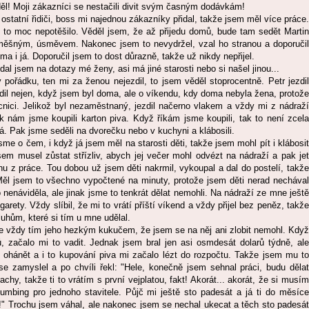
ěl! Moji zákazníci se nestačili divit svým časným dodávkám!
 ostatní řidiči, boss mi najednou zákazníky přidal, takže jsem měl více práce.
e to moc nepotěšilo. Věděl jsem, že až přijedu domů, bude tam sedět Martin
směšným, úsměvem. Nakonec jsem to nevydržel, vzal ho stranou a doporučil
a i já. Doporučil jsem to dost důrazně, takže už nikdy nepřijel.
ídal jsem na dotazy mé ženy, asi má jiné starosti nebo si našel jinou...
 pořádku, ten mi za ženou nejezdil, to jsem věděl stoprocentně. Petr jezdil
zdil nejen, když jsem byl doma, ale o víkendu, kdy doma nebyla žena, protože
cnici. Jelikož byl nezaměstnaný, jezdil načerno vlakem a vždy mi z nádraží
k nám jsme koupili karton piva. Když říkám jsme koupili, tak to není zcela
já. Pak jsme seděli na dvorečku nebo v kuchyni a klábosili.
sme o čem, i když já jsem měl na starosti děti, takže jsem mohl pít i klábosit
em musel zůstat střízliv, abych jej večer mohl odvézt na nádraží a pak jet
 z práce. Tou dobou už jsem děti nakrmil, vykoupal a dal do postelí, takže
 Měl jsem to všechno vypočtené na minuty, protože jsem děti nerad nechával
enáviděla, ale jinak jsme to tenkrát dělat nemohli. Na nádraží ze mne ještě
garety. Vždy slíbil, že mi to vrátí příští víkend a vždy přijel bez peněz, takže
luhům, které si tím u mne udělal.
 se vždy tím jeho hezkým kukučem, že jsem se na něj ani zlobit nemohl. Když
ů, začalo mi to vadit. Jednak jsem bral jen asi osmdesát dolarů týdně, ale
 ohánět a i to kupování piva mi začalo lézt do rozpočtu. Takže jsem mu to
 se zamyslel a po chvíli řekl: "Hele, konečně jsem sehnal práci, budu dělat
chy, takže ti to vrátím s první vejplatou, fakt! Akorát... akorát, že si musím
lumbing pro jednoho stavitele. Půjč mi ještě sto padesát a já ti do měsíce
!" Trochu jsem váhal, ale nakonec jsem se nechal ukecat a těch sto padesát