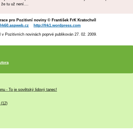
 že tu už není....
trace pro Pozitivní noviny © František FrK Kratochvíl
/frk60.aspweb.cz
http://frk1.wordpress.com
l v Pozitivních novinách poprvé publikován 27. 02. 2009.
utora
pnu - To je sovětský lidový tanec!
 (12)