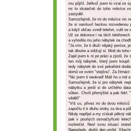
mu půjčil. Jelikož jsem to vzal ze 
mi to skutečně do toho měsíce vrá
zastyděl.
Samozřejmě, že mi do měsíce nic nevr
že si namluvil hezkou rozvedenou p
a když občas zvedl telefon, culil se 
Už se dokonce i na těch telefonech 
a vyhodila mu jeho nábytek na chodbu
"Já vím, že ti dluží nějaký peníze, j
tak dlouho a stěžují si. Mně do toho 
Zajel jsem k ní po práci a zjistil, ž
ten můj nábytek, který jsem koupil 
tedy nábytek do své pekařské dodáv
domů ve svém "stejšnu". Za čtrnáct d
"Nic jsem ti neukrad! Máš ho u mě a 
Samozřejmě, že si pro nábytek nepři
nábytku a jestli si do určitého da
vůbec. Chvíli přemýšlel a pak řekl: "
věděl!"
"Víš co, přivez mi do dvou měsíců 
započtu ti k dluhu úroky za dva a pů
Nikdy nepřijel a my získali pěkný náb
pak v pouhých osmačtyřiceti letec
rozbrečel. Nesl svou situaci sta
Naposledy, druhý den umřel. Všechn