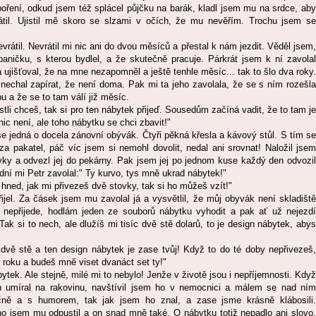
spoření, odkud jsem též splácel půjčku na barák, kladl jsem mu na srdce, aby
til. Ujistil mě skoro se slzami v očích, že mu nevěřím. Trochu jsem se
átil. Nevrátil mi nic ani do dvou měsíců a přestal k nám jezdit. Věděl jsem,
aničku, s kterou bydlel, a že skutečně pracuje. Párkrát jsem k ní zavolal
a ujišťoval, že na mne nezapomněl a ještě tenhle měsíc... tak to šlo dva roky.
nechal zapírat, že není doma. Pak mi ta jeho zavolala, že se s ním rozešla
 a že se to tam válí již měsíc.
estli chceš, tak si pro ten nábytek přijeď. Sousedům začíná vadit, že to tam je
nic není, ale toho nábytku se chci zbavit!"
e se jedná o docela zánovní obývák. Čtyři pěkná křesla a kávový stůl. S tím se
za pakatel, páč víc jsem si nemohl dovolit, nedal ani srovnat! Naložil jsem
ky a odvezl jej do pekárny. Pak jsem jej po jednom kuse každý den odvozil
ní mi Petr zavolal:" Ty kurvo, tys mně ukrad nábytek!"
hned, jak mi přivezeš dvě stovky, tak si ho můžeš vzít!"
jel. Za čásek jsem mu zavolal já a vysvětlil, že můj obyvák není skladiště
ta nepřijede, hodlám jeden ze souborů nábytku vyhodit a pak ať už nejezdí
Tak si to nech, ale dlužíš mi tisíc dvě stě dolarů, to je design nábytek, abys
dvě stě a ten design nábytek je zase tvůj! Když to do té doby nepřivezeš,
l roku a budeš mně viset dvanáct set ty!"
ytek. Ale stejně, milé mi to nebylo! Jenže v životě jsou i nepříjemnosti. Když
h umíral na rakovinu, navštívil jsem ho v nemocnici a málem se nad ním
tečně a s humorem, tak jak jsem ho znal, a zase jsme krásně klábosili.
o jsem mu odpustil a on snad mně také. O nábytku totiž nepadlo ani slovo.