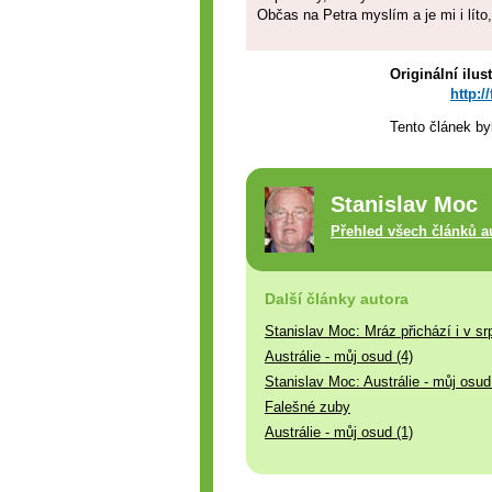
Občas na Petra myslím a je mi i líto,
Originální ilus
http:/
Tento článek by
Stanislav Moc
Přehled všech článků a
Další články autora
Stanislav Moc: Mráz přichází i v sr
Austrálie - můj osud (4)
Stanislav Moc: Austrálie - můj osud
Falešné zuby
Austrálie - můj osud (1)