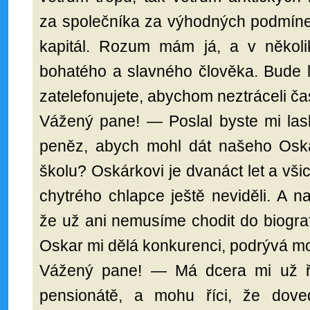
za společníka za výhodných podmínek
kapitál. Rozum mám já, a v někol
bohatého a slavného člověka. Bude l
zatelefonujete, abychom neztráceli ča
Vážený pane! — Poslal byste mi las
peněz, abych mohl dát našeho Oská
školu? Oskárkovi je dvanáct let a všic
chytrého chlapce ještě neviděli. A 
že už ani nemusíme chodit do biogra
Oskar mi dělá konkurenci, podrývá mo
Vážený pane! — Má dcera mi už 
pensionátě, a mohu říci, že dov