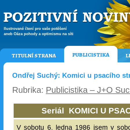
Ilustrované čtení pro vaše potěšení
aneb Oáza pohody a optimismu na síti
PUBLICISTIKA
TITULNÍ STRANA
L
Ondřej Suchý: Komici u psacího stro
Rubrika:
Publicistika – J+O Su
Seriál KOMICI U PSA
V sobotu 6. ledna 1986 jsem v sobo