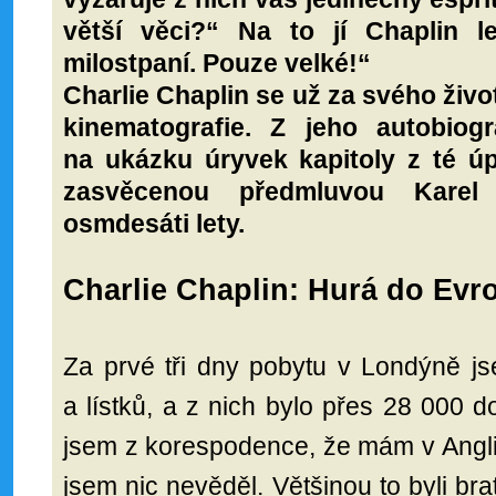
větší věci?“ Na to jí Chaplin l
milostpaní. Pouze velké!“
Charlie Chaplin se už za svého živo
kinematografie. Z jeho autobiog
na ukázku úryvek kapitoly z té úp
zasvěcenou předmluvou Karel
osmdesáti lety.
Charlie Chaplin: Hurá do Evr
Za prvé tři dny pobytu v Londýně j
a lístků, a z nich bylo přes 28 000 d
jsem z korespodence, že mám v Angli
jsem nic nevěděl. Většinou to byli bra