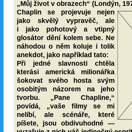
„Můj život v obrazech“ (Londýn, 197
Chaplin se projevuje nejen
jako skvělý vypravěč, ale
i jako pohotový a vtipný
glosátor dění kolem sebe. Ne
náhodou o něm koluje i tolik
anekdot, jako například tato:
Při jedné slavnosti chtěla
kterási americká milionářka
šokovat svého hosta svým
osobitým názorem na jeho
tvorbu. „Pane Chapline,“
povídá, „vaše filmy se mi
nelíbí, ale scénáře, které
píšete, jsou obdivuhodné —
vyzařuje z nich váš jedinečný espri