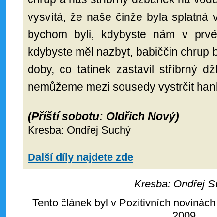
vysvítá, že naše činže byla splatná v
bychom byli, kdybyste nám v prvé ř
kdybyste měl nazbyt, babiččin chrup b
doby, co tatínek zastavil stříbrný 
nemůžeme mezi sousedy vystrčit han
(Příští sobotu: Oldřich Nový)
Kresba: Ondřej Suchý
Další díly najdete zde
Kresba: Ondřej S
Tento článek byl v Pozitivních novinách
2009.