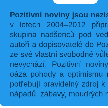
Pozitivní noviny jsou nez
v letech 2004–2012 přip
skupina nadšenců pod ved
autoři a dopisovatelé do Pozi
ze své vlastní svobodné vůl
nevychází, Pozitivní novin
oáza pohody a optimismu na
potřebují pravidelný zdroj k 
nápadů, zábavy, moudrých m