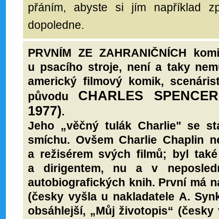
přáním, abyste si jím například zp
dopoledne.
PRVNÍM ZE ZAHRANIČNÍCH komiků
u psacího stroje, není a taky nem
americký filmový komik, scenáris
CHARLES SPENCER
původu
1977)
.
Jeho „věčný tulák Charlie" se s
smíchu. Ovšem Charlie Chaplin n
a režisérem svých filmů; byl tak
a dirigentem, nu a v neposled
autobiografických knih. První má n
(česky vyšla u nakladatele A. Synk
obsáhlejší, „Můj životopis“ (česky 