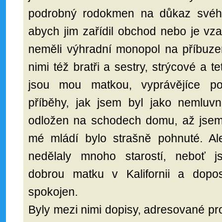
podrobný rodokmen na důkaz svého t
abych jim zařídil obchod nebo je vzal
neměli výhradní monopol na příbuze
nimi též bratři a sestry, strýcové a tet
jsou mou matkou, vyprávějíce po
příběhy, jak jsem byl jako nemluv
odložen na schodech domu, až jse
mé mládí bylo strašně pohnuté. A
nedělaly mnoho starostí, neboť 
dobrou matku v Kalifornii a dop
spokojen.
Byly mezi nimi dopisy, adresované pro