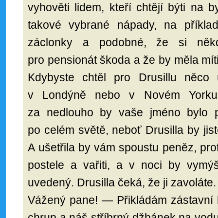
vyhověti lidem, kteří chtějí býti na 
takové vybrané nápady, na příkla
záclonky a podobné, že si něk
pro pensionát škoda a že by měla míti 
Kdybyste chtěl pro Drusillu něco u
v Londýně nebo v Novém Yorku,
za nedlouho by vaše jméno bylo p
po celém světě, neboť Drusilla by jis
A ušetřila by vám spoustu peněz, pro
postele a vařiti, a v noci by vymý
uvedený. Drusilla čeká, že ji zavoláte.
Vážený pane! — Přikládám zástavní l
chrup a náš stříbrný džbánek na vodu