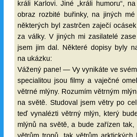
králi Karlovi. Jiné „králi humoru“, n
obraz rozbité buřinky, na jiných mé
některých byl zastrčen zaječí ocásek
za války. V jiných mi zasilatelé zase
jsem jim dal. Některé dopisy byly n
na ukázku:
Vážený pane! — Vy vynikáte ve svém 
specialitou jsou filmy a vaječné omel
větrné mlýny. Rozumím větrným mlýnů
na světě. Studoval jsem větry po ce
teď vynalézti větrný mlýn, který bu
mlýnů na světě, a bude zařízen tak,
větrům tropů, tak větrům arktických k