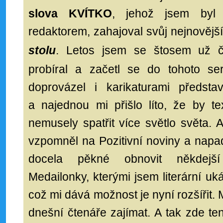
slova KVÍTKO
, jehož jsem byl
redaktorem, zahajoval svůj nejnovější
stolu
. Letos jsem se štosem už č
probíral a začetl se do tohoto ser
doprovázel i karikaturami předsta
a najednou mi přišlo líto, že by t
nemusely spatřit více světlo světa. A
vzpomněl na Pozitivní noviny a napa
docela pěkné obnovit někdejší k
Medailonky, kterými jsem literární uk
což mi dává možnost je nyní rozšířit. 
dnešní čtenáře zajímat. A tak zde te