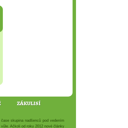
Ě
ZÁKULISÍ
ém čase skupina nadšenců pod vedením
é vůle. Ačkoli od roku 2012 nové články