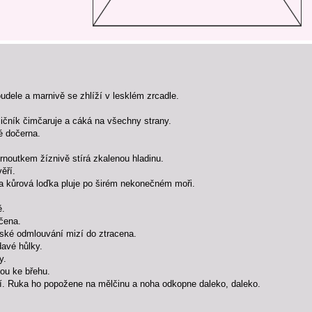
udele a marnivě se zhlíží v lesklém zrcadle.
ličník čimčaruje a cáká na všechny strany.
é dočerna.
noutkem žíznivě stírá zkalenou hladinu.
ěří.
 a kůrová loďka pluje po širém nekonečném moři.
ě.
ičena.
ské odmlouvání mizí do ztracena.
davé hůlky.
y.
ou ke břehu.
nčí. Ruka ho popožene na mělčinu a noha odkopne daleko, daleko.