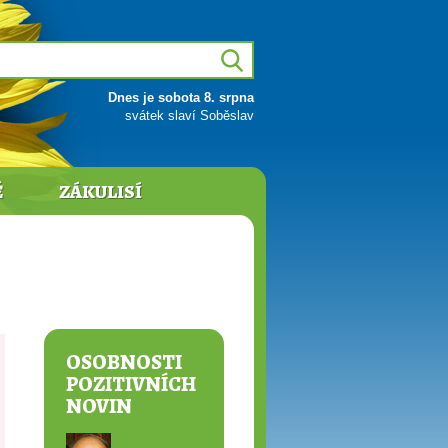
Dnes je sobota 8. srpna
svátek slaví Soběslav
Ě
ZÁKULISÍ
OSOBNOSTI
POZITIVNÍCH
NOVIN