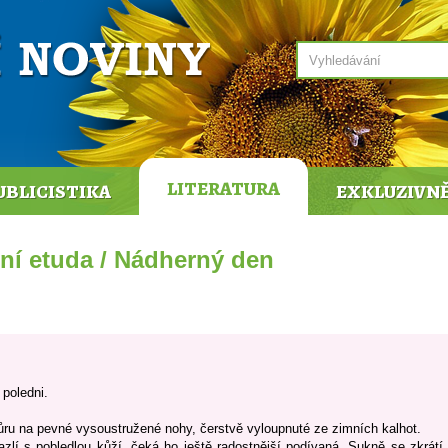
LITERATURA
UBLICISTIKA
EXKLUZIVN
rní etuda / Nádherný den
 poledni.
hůru na pevné vysoustružené nohy, čerstvě vyloupnuté ze zimních kalhot.
zlí s pobledlou kůží, čeká ho ještě radostnější podívaná. Sukně se zkrátí