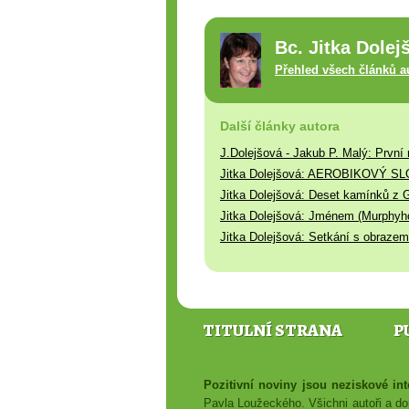
Bc. Jitka Dolej
Přehled všech článků a
Další články autora
J.Dolejšová - Jakub P. Malý: První
Jitka Dolejšová: AEROBIKOVÝ S
Jitka Dolejšová: Deset kamínků z 
Jitka Dolejšová: Jménem (Murphyh
Jitka Dolejšová: Setkání s obrazem
TITULNÍ STRANA
P
Pozitivní noviny jsou neziskové i
Pavla Loužeckého. Všichni autoři a dop