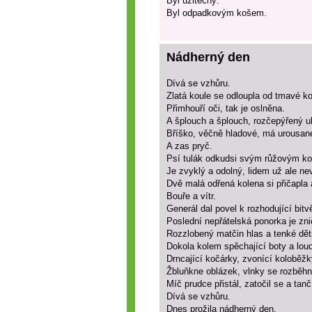
Byl užitečný.
Byl odpadkovým košem.
Nádherný den
Dívá se vzhůru.
Zlatá koule se odloupla od tmavé ko
Přimhouří oči, tak je oslněna.
A šplouch a šplouch, rozčepýřený u
Bříško, věčně hladové, má urousan
A zas pryč.
Psí tulák odkudsi svým růžovým kor
Je zvyklý a odolný, lidem už ale nev
Dvě malá odřená kolena si přičapla
Bouře a vítr.
Generál dal povel k rozhodující bitv
Poslední nepřátelská ponorka je zn
Rozzlobený matčin hlas a tenké dět
Dokola kolem spěchající boty a lou
Drncající kočárky, zvonící koloběžk
Žbluňkne oblázek, vlnky se rozběhn
Míč prudce přistál, zatočil se a ta
Dívá se vzhůru.
Dnes prožila nádherný den.