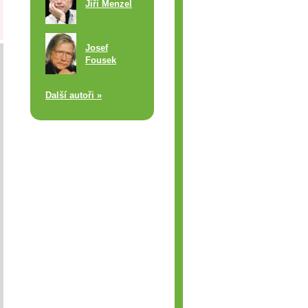
Jiří Menzel
Josef
Fousek
Další autoři »