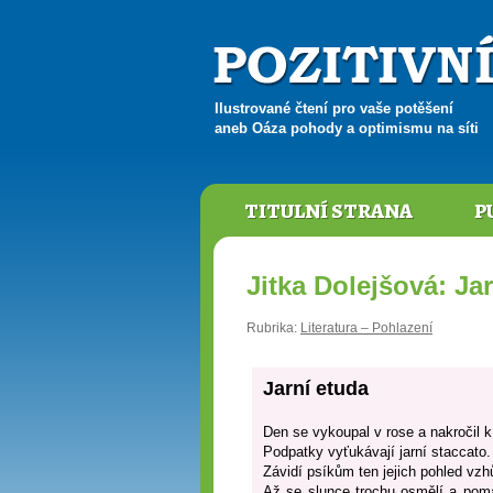
Ilustrované čtení pro vaše potěšení
aneb Oáza pohody a optimismu na síti
TITULNÍ STRANA
P
Jitka Dolejšová: Ja
Rubrika:
Literatura – Pohlazení
Jarní etuda
Den se vykoupal v rose a nakročil k
Podpatky vyťukávají jarní staccato.
Závidí psíkům ten jejich pohled vz
Až se slunce trochu osmělí a poma