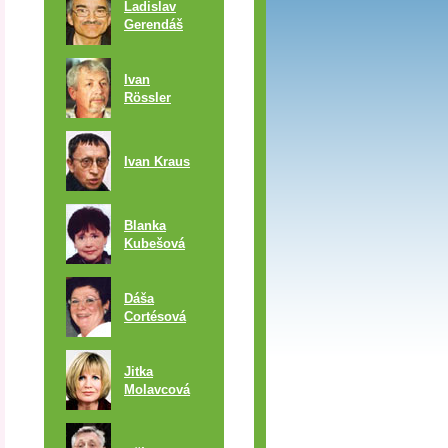
Ladislav
Gerendáš
Ivan
Rössler
Ivan Kraus
Blanka
Kubešová
Dáša
Cortésová
Jitka
Molavcová