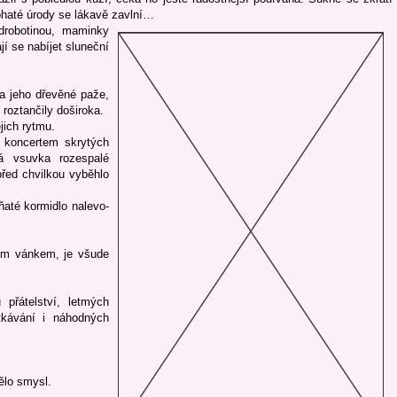
bohaté úrody se lákavě zavlní…
 drobotinou, maminky
í se nabíjet sluneční
a jeho dřevěné paže,
roztančily doširoka.
jich rytmu.
s koncertem skrytých
á vsuvka rozespalé
před chvilkou vyběhlo
ňaté kormidlo nalevo-
ým vánkem, je všude
 přátelství, letmých
tkávání i náhodných
ělo smysl.