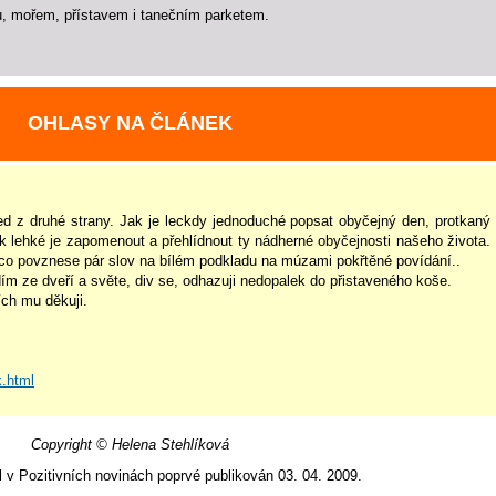
u, mořem, přístavem i tanečním parketem.
OHLASY NA ČLÁNEK
hled z druhé strany. Jak je leckdy jednoduché popsat obyčejný den, protkaný
ak lehké je zapomenout a přehlídnout ty nádherné obyčejnosti našeho života.
, co povznese pár slov na bílém podkladu na múzami pokřtěné povídání..
m ze dveří a světe, div se, odhazuji nedopalek do přistaveného koše.
ch mu děkuji.
x.html
Copyright © Helena Stehlíková
l v Pozitivních novinách poprvé publikován 03. 04. 2009.