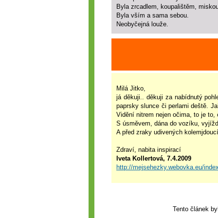
Byla zrcadlem, koupalištěm, misko
Byla vším a sama sebou.
Neobyčejná louže.
Milá Jitko,
já děkuji.. děkuji za nabídnutý po
paprsky slunce či perlami deště. J
Vidění nitrem nejen očima, to je to
S úsměvem, dána do vozíku, vyjíždí
A před zraky udivených kolemjdoucí
Zdraví, nabita inspirací
Iveta Kollertová, 7.4.2009
http://mejsehezky.webovka.eu/inde
Tento článek by