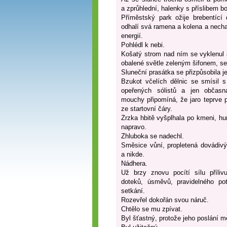
a zprůhlední, halenky s příslibem 
Příměstský park ožije brebentící
odhalí svá ramena a kolena a nechaj
energií.
Pohlédl k nebi.
Košatý strom nad ním se vyklenul 
obalené světle zeleným šifonem, se 
Sluneční prasátka se přizpůsobila je
Bzukot včelích dělnic se smísil 
opeřených sólistů a jen občasn
mouchy připomíná, že jaro teprve 
ze startovní čáry.
Zrzka hbitě vyšplhala po kmeni, hu
napravo.
Zhluboka se nadechl.
Směsice vůní, propletená dovádiv
a nikde.
Nádhera.
Už brzy znovu pocítí sílu přílivu
doteků, úsměvů, pravidelného po
setkání.
Rozevřel dokořán svou náruč.
Chtělo se mu zpívat.
Byl šťastný, protože jeho poslání m