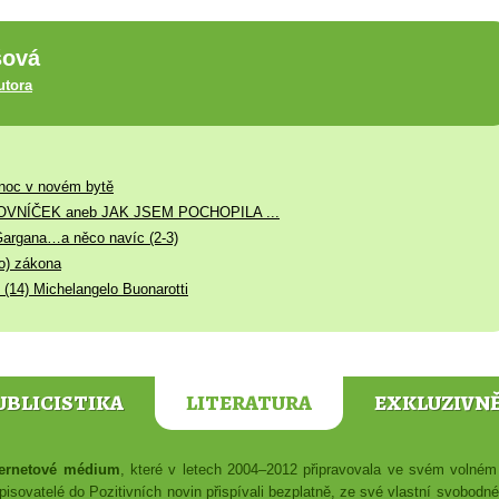
šová
utora
 noc v novém bytě
LOVNÍČEK aneb JAK JSEM POCHOPILA ...
Gargana…a něco navíc (2-3)
o) zákona
 (14) Michelangelo Buonarotti
UBLICISTIKA
LITERATURA
EXKLUZIVN
nternetové médium
, které v letech 2004–2012 připravovala ve svém voln
isovatelé do Pozitivních novin přispívali bezplatně, ze své vlastní svobodn