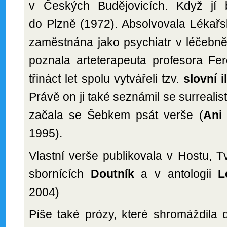
v Českých Budějovicích. Když jí 
do Plzně (1972). Absolvovala Lékařs
zaměstnána jako psychiatr v léčebn
poznala arteterapeuta profesora Fe
třináct let spolu vytvářeli tzv.
slovní i
Právě on ji také seznámil se surreal
začala se Šebkem psát verše (
Ani
1995).
Vlastní verše publikovala v Hostu, T
sbornících
Doutník
a v antologii
L
2004)
Píše také prózy, které shromáždila