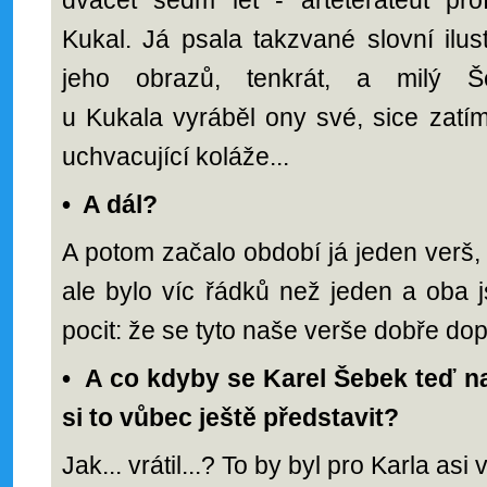
dvacet sedm let - arteterateut pro
Kukal. Já psala takzvané slovní ilus
jeho obrazů, tenkrát, a milý Š
u Kukala vyráběl ony své, sice zatím
uchvacující koláže...
•
A dál?
A potom začalo období já jeden verš, 
ale bylo víc řádků než jeden a oba 
pocit: že se tyto naše verše dobře dopl
•
A co kdyby se Karel Šebek teď n
si to vůbec ještě představit?
Jak... vrátil...? To by byl pro Karla asi 