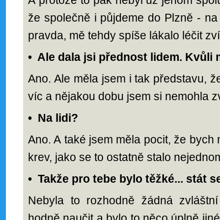
A protože to pak nebyl už jenom spolu
že společně i půjdeme do Plzně - na l
pravda, mě tehdy spíše lákalo léčit zví
•
Ale dala jsi přednost lidem. Kvůli
Ano. Ale měla jsem i tak představu, ž
víc a nějakou dobu jsem si nemohla z
•
Na lidi?
Ano. A také jsem měla pocit, že bych 
krev, jako se to ostatně stalo nejedn
•
Takže pro tebe bylo těžké... stát 
Nebyla to rozhodně žádná zvláštní
hodně naučit a bylo to něco úplně jin