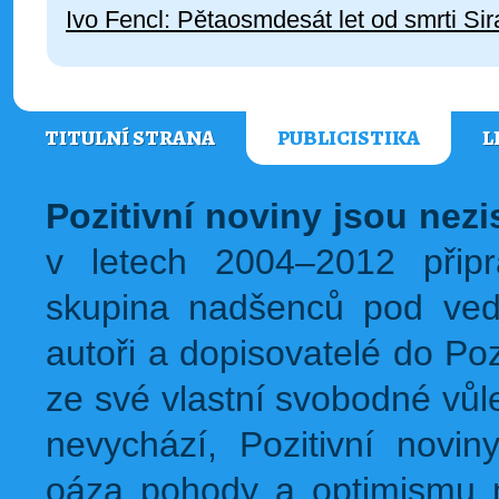
Ivo Fencl: Pětaosmdesát let od smrti S
TITULNÍ STRANA
PUBLICISTIKA
L
Pozitivní noviny jsou nez
v letech 2004–2012 přip
skupina nadšenců pod ved
autoři a dopisovatelé do Pozi
ze své vlastní svobodné vůl
nevychází, Pozitivní novin
oáza pohody a optimismu na