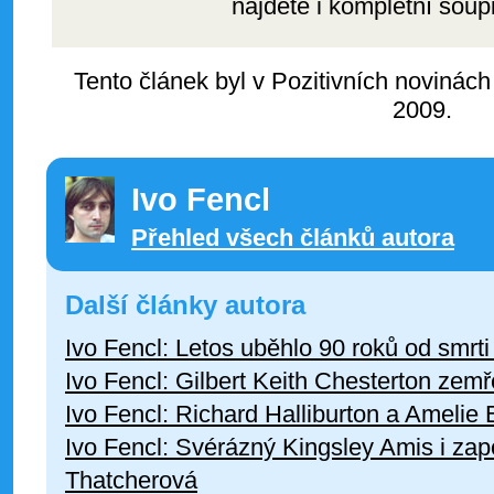
najdete i kompletní soupi
Tento článek byl v Pozitivních novinách
2009.
Ivo Fencl
Přehled všech článků autora
Další články autora
Ivo Fencl: Letos uběhlo 90 roků od smrt
Ivo Fencl: Gilbert Keith Chesterton zemř
Ivo Fencl: Richard Halliburton a Amelie
Ivo Fencl: Svérázný Kingsley Amis i za
Thatcherová