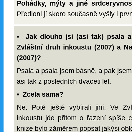
Pohádky, mýty a jiné srdceryvno
Předloni jí skoro současně vyšly i prvn
• Jak dlouho jsi (asi tak) psala 
Zvláštní druh inkoustu (2007) a N
(2007)?
Psala a psala jsem básně, a pak jsem
asi tak z posledních dvaceti let.
•
Zcela sama?
Ne. Poté ještě vybírali jiní. Ve Zv
inkoustu jde přitom o řazení spíše 
knize bylo záměrem popsat jakýsi obl