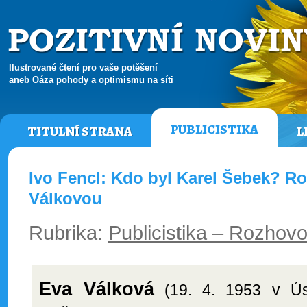
Ilustrované čtení pro vaše potěšení
aneb Oáza pohody a optimismu na síti
PUBLICISTIKA
TITULNÍ STRANA
L
Ivo Fencl: Kdo byl Karel Šebek? R
Válkovou
Rubrika:
Publicistika – Rozhovo
Eva Válková
(19. 4. 1953 v Ús