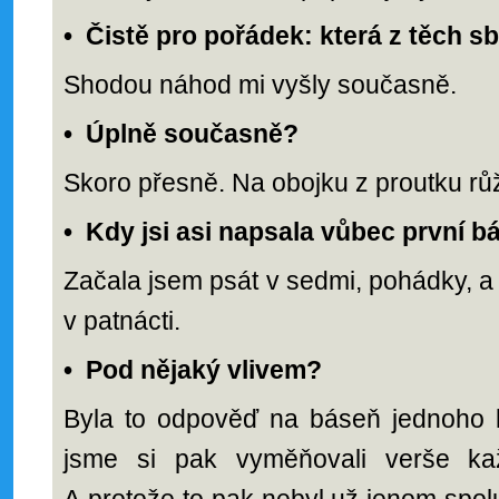
•
Čistě pro pořádek: která z těch sb
Shodou náhod mi vyšly současně.
•
Úplně současně?
Skoro přesně. Na obojku z proutku růže
•
Kdy jsi asi napsala vůbec první 
Začala jsem psát v sedmi, pohádky, a
v patnácti.
•
Pod nějaký vlivem?
Byla to odpověď na báseň jednoho k
jsme si pak vyměňovali verše ka