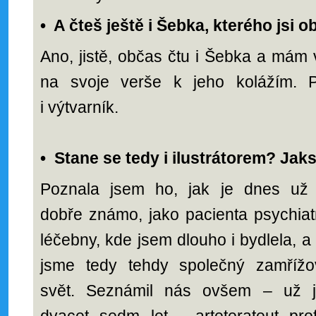
•
A čteš ještě i Šebka, kterého jsi o
Ano, jistě, občas čtu i Šebka a mám
na svoje verše k jeho kolážím. P
i výtvarník.
• Stane se tedy i ilustrátorem? Ja
Poznala jsem ho, jak je dnes už 
dobře známo, jako pacienta psychiat
léčebny, kde jsem dlouho i bydlela, a 
jsme tedy tehdy společný zamřížo
svět. Seznámil nás ovšem – už j