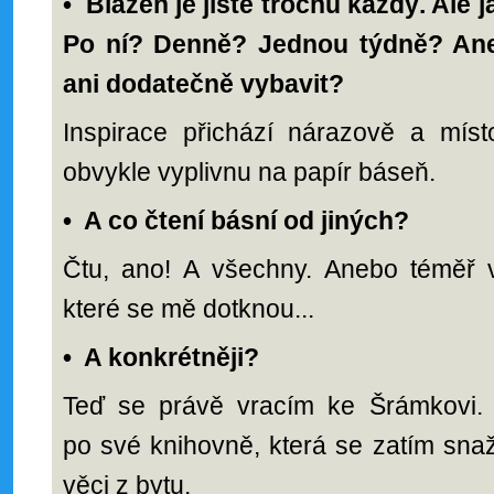
•
Blázen je jistě trochu každý. Ale 
Po ní? Denně? Jednou týdně? Ane
ani dodatečně vybavit?
Inspirace přichází nárazově a míst
obvykle vyplivnu na papír báseň.
•
A co čtení básní od jiných?
Čtu, ano! A všechny. Anebo téměř v
které se mě dotknou...
•
A konkrétněji?
Teď se právě vracím ke Šrámkovi. 
po své knihovně, která se zatím snaží
věci z bytu.