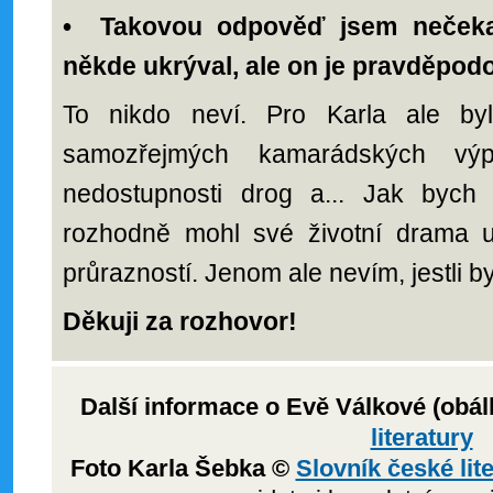
•
Takovou odpověď jsem nečekal
někde ukrýval, ale on je pravděpod
To nikdo neví. Pro Karla ale by
samozřejmých kamarádských výp
nedostupnosti drog a... Jak bych
rozhodně mohl své životní drama u
průrazností. Jenom ale nevím, jestli b
Děkuji za rozhovor!
Další informace o Evě Válkové (obál
literatury
Foto Karla Šebka ©
Slovník české lit