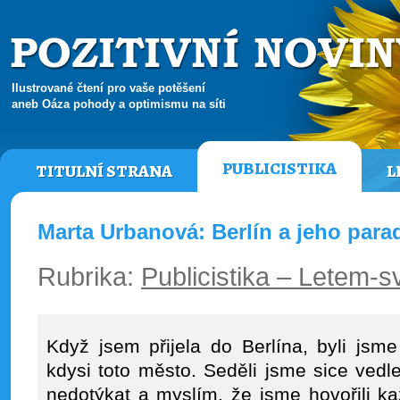
Ilustrované čtení pro vaše potěšení
aneb Oáza pohody a optimismu na síti
PUBLICISTIKA
TITULNÍ STRANA
L
Marta Urbanová: Berlín a jeho para
Rubrika:
Publicistika – Letem-
Když jsem přijela do Berlína, byli jsm
kdysi toto město. Seděli jsme sice vedl
nedotýkat a myslím, že jsme hovořili kaž