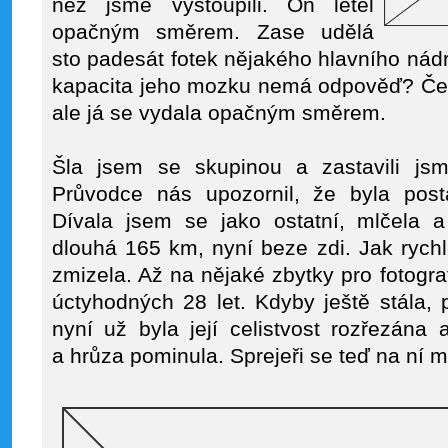
než jsme vystoupili. On letěl
opačným směrem. Zase udělá
sto padesát fotek nějakého hlavního nád
kapacita jeho mozku nemá odpověď? Ček
ale já se vydala opačným směrem.
Šla jsem se skupinou a zastavili js
Průvodce nás upozornil, že byla post
Dívala jsem se jako ostatní, mlčela a
dlouhá 165 km, nyní beze zdi. Jak rychle
zmizela. Až na nějaké zbytky pro fotogr
úctyhodných 28 let. Kdyby ještě stála, 
nyní už byla její celistvost rozřezána a
a hrůza pominula. Sprejeři se teď na ní m