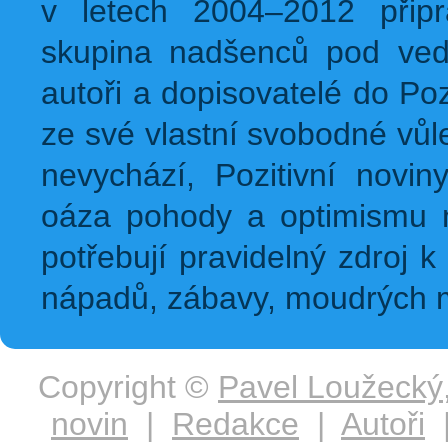
v letech 2004–2012 přip
skupina nadšenců pod ved
autoři a dopisovatelé do Pozi
ze své vlastní svobodné vůl
nevychází, Pozitivní novin
oáza pohody a optimismu na
potřebují pravidelný zdroj k 
nápadů, zábavy, moudrých m
Copyright ©
Pavel Loužecký
novin
|
Redakce
|
Autoři