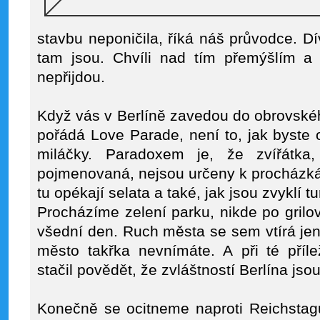
stavbu neponičila, říká náš průvodce. D
tam jsou. Chvíli nad tím přemýšlím a d
nepřijdou.
Když vás v Berlíně zavedou do obrovské
pořádá Love Parade, není to, jak byste 
miláčky. Paradoxem je, že zvířátka
pojmenovaná, nejsou určeny k procházkám
tu opékají selata a také, jak jsou zvyklí tu
Procházíme zelení parku, nikde po grilov
všední den. Ruch města se sem vtírá jen 
město takřka nevnímáte. A při té příle
stačil povědět, že zvláštností Berlína js
Konečně se ocitneme naproti Reichstag