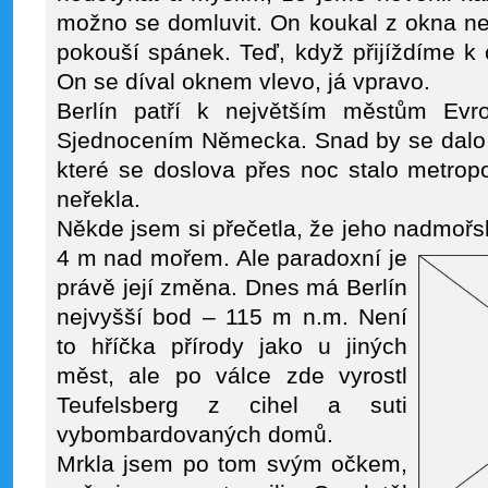
možno se domluvit. On koukal z okna ne
pokouší spánek. Teď, když přijíždíme k 
On se díval oknem vlevo, já vpravo.
Berlín patří k největším městům Evr
Sjednocením Německa. Snad by se dalo ř
které se doslova přes noc stalo metropol
neřekla.
Někde jsem si přečetla, že jeho nadmoř
4 m nad mořem. Ale paradoxní je
právě její změna. Dnes má Berlín
nejvyšší bod – 115 m n.m. Není
to hříčka přírody jako u jiných
měst, ale po válce zde vyrostl
Teufelsberg z cihel a suti
vybombardovaných domů.
Mrkla jsem po tom svým očkem,