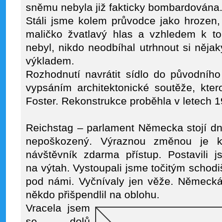
sněmu nebyla již fakticky bombardována
Stáli jsme kolem průvodce jako hrozen, 
maličko žvatlavý hlas a vzhledem k t
nebyl, nikdo neodbíhal utrhnout si nějaký
výkladem.
Rozhodnutí navrátit sídlo do původního
vypsáním architektonické soutěže, kter
Foster. Rekonstrukce proběhla v letech 
Reichstag – parlament Německa stojí dn
nepoškozený. Výraznou změnou je 
návštěvník zdarma přístup. Postavili 
na výtah. Vystoupali jsme točitým schodi
pod námi. Vyčnívaly jen věže. Německá v
někdo přišpendlil na oblohu.
Vracela jsem
se dolů