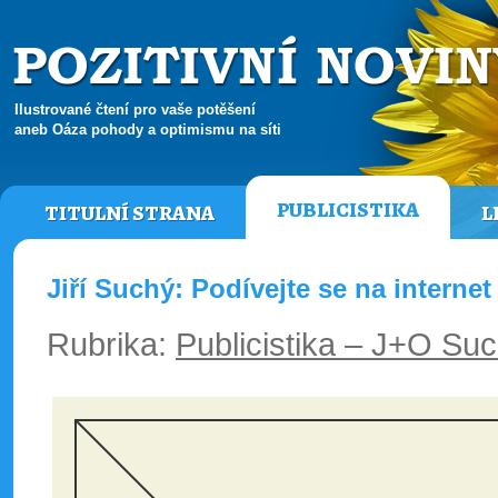
Ilustrované čtení pro vaše potěšení
aneb Oáza pohody a optimismu na síti
PUBLICISTIKA
TITULNÍ STRANA
L
Jiří Suchý: Podívejte se na internet
Rubrika:
Publicistika – J+O Su