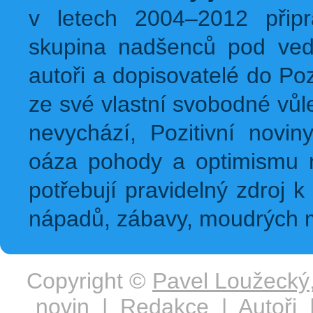
v letech 2004–2012 přip
skupina nadšenců pod ved
autoři a dopisovatelé do Pozi
ze své vlastní svobodné vůl
nevychází, Pozitivní novin
oáza pohody a optimismu na
potřebují pravidelný zdroj k 
nápadů, zábavy, moudrých m
Copyright ©
Pavel Loužecký
novin
|
Redakce
|
Autoři