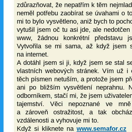
zdůrazňovat, že nepatřím k těm nejmlad
neměl potřebu zaobírat se úvahami o
mi to bylo vysvětleno, aniž bych to poch
vytušil jsem oč tu asi jde, ale nedotče
www, žádnou konkrétní představu js
Vytvořila se mi sama, až když jsem si
na internet.
A dotáhl jsem si ji, když jsem se stal
vlastních webových stránek. Vím už i o
těch písmen netuším, a protože jsem pře
ani po bližším vysvětlení neprahnu.
odborníkem, stačí mi, že jsem uživatel
tajemství. Věci nepoznané ve mně 
a zároveň ostražitost, a tak obchá
vzdálenosti a vyhovuje mi to.
Když si kliknete na
www.semafor.cz
d