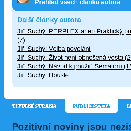
Přehled všech článků autora
Další články autora
Jiří Suchý: PERPLEX aneb Praktický pr
(7)
Jiří Suchý: Volba povolání
Jiří Suchý: Život není obnošená vesta (2
Jiří Suchý: Návod k použití Semaforu (1/
Jiří Suchý: Housle
TITULNÍ STRANA
PUBLICISTIKA
L
Pozitivní noviny jsou nez