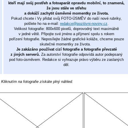
kteří mají svůj postřeh a fotoaparát opravdu mobilní, to znamená,
že jsou stále ve střehu
a dokáží zachytit úsměvné momentky ze života.
Pokud chcete i Vy přidat svůj FOTO-ÚSMĚV do naší nové rubriky,
pošlete ho na e-mail:
redakce@pozitivni-noviny.cz
.
Velikost fotografie: 800x600 pixelů, doprovodný text maximálně
v jedné větě. Připojte své jméno a příjmení spolu s rokem
pořízení fotografie. Neposílejte žádné grafické koláže, chceme pouze
skutečné momentky ze života.
Je zakázáno používat cizí fotografie a fotografie převzaté
z jiných serverů.
Za autorství fotografie odpovídá autor podepsaný
pod foto-úsměvem. Redakce si vyhrazuje právo výběru ze zaslaných
děl.
: Kliknutím na fotografie získáte plný náhled.