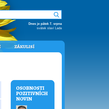
Dnes je pátek 7. srpna
svátek slaví Lada
Ě
ZÁKULISÍ
OSOBNOSTI
POZITIVNÍCH
NOVIN