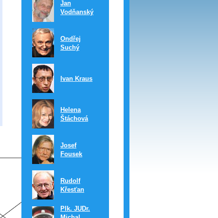
Jan
Vodňanský
Ondřej
Suchý
Ivan Kraus
Helena
Štáchová
Josef
Fousek
Rudolf
Křesťan
Plk. JUDr.
Michal