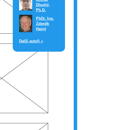
Dlouhý,
Ph.D.
PhDr. Ing.
Zdeněk
Hajný
Další autoři »