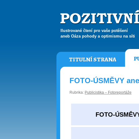
Ilustrované čtení pro vaše potěšení
aneb Oáza pohody a optimismu na síti
P
TITULNÍ STRANA
FOTO-ÚSMĚVY aneb 
Rubrika:
Publicistika – Fotoreportáže
FOTO-ÚSMĚVY a