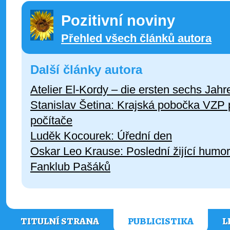
Pozitivní noviny
Přehled všech článků autora
Další články autora
Atelier El-Kordy – die ersten sechs Jahr
Stanislav Šetina: Krajská pobočka VZP p
počítače
Luděk Kocourek: Úřední den
Oskar Leo Krause: Poslední žijící humor
Fanklub Pašáků
TITULNÍ STRANA
PUBLICISTIKA
L