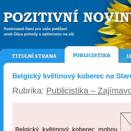
Ilustrované čtení pro vaše potěšení
aneb Oáza pohody a optimismu na síti
PUBLICISTIKA
TITULNÍ STRANA
L
Belgický květinový koberec na St
Rubrika:
Publicistika – Zajímavo
Belgický květinový koberec mohou