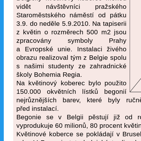
vidět návštěvníci pražského
Staroměstského náměstí od pátku
3.9. do neděle 5.9.2010. Na tapiserii
z květin o rozměrech 500 m2 jsou
zpracovány symboly Prahy
a Evropské unie. Instalaci živého
obrazu realizoval tým z Belgie spolu
s našimi studenty ze zahradnické
školy Bohemia Regia.
Na květinový koberec bylo použito
150.000 okvětních lístků begonií
nejrůznějších barev, které byly ruč
před instalací.
Begonie se v Belgii pěstují již od 
vyprodukuje 60 milionů, 80 procent květi
Květinové koberce se pokládají v Brus