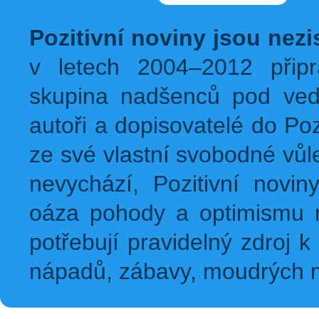
Pozitivní noviny jsou nez
v letech 2004–2012 přip
skupina nadšenců pod ved
autoři a dopisovatelé do Pozi
ze své vlastní svobodné vůl
nevychází, Pozitivní novin
oáza pohody a optimismu na
potřebují pravidelný zdroj k 
nápadů, zábavy, moudrých m