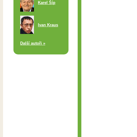
Karel Šíp
Ivan Kraus
Další autoři »