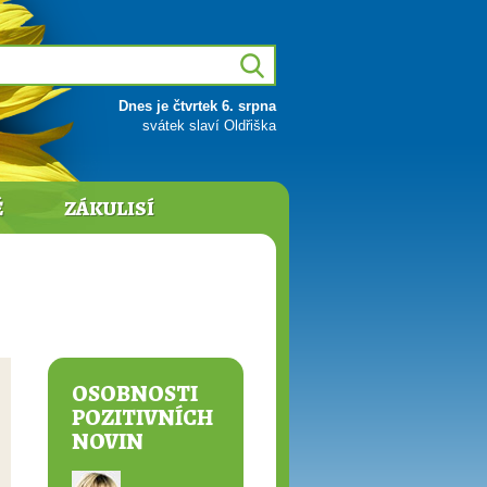
Dnes je čtvrtek 6. srpna
svátek slaví Oldřiška
Ě
ZÁKULISÍ
OSOBNOSTI
POZITIVNÍCH
NOVIN