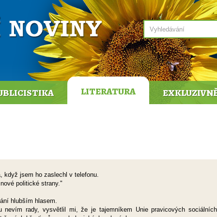
LITERATURA
UBLICISTIKA
EXKLUZIVN
, když jsem ho zaslechl v telefonu.
vé politické strany."
ání hlubším hlasem.
u nevím rady, vysvětlil mi, že je tajemníkem Unie pravicových sociálních