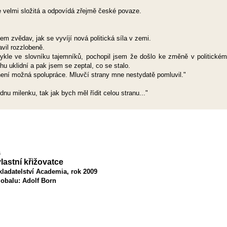
.
je velmi složitá a odpovídá zřejmě české povaze.
m zvědav, jak se vyvíjí nová politická síla v zemi.
avil rozzlobeně.
ykle ve slovníku tajemníků, pochopil jsem že došlo ke změně v politickém
hu uklidní a pak jsem se zeptal, co se stalo.
 není možná spolupráce. Mluvčí strany mne nestydatě pomluvil."
nu milenku, tak jak bych měl řídit celou stranu..."
s
lastní křižovatce
ladatelství Academia, rok 2009
 obalu: Adolf Born