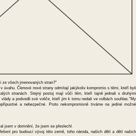
ici ze všech jmenovaných stran?"
v úvahu. Členové nové strany odmítají jakýkoliv kompromis s těmi, kteří byli
ých stranách. Stejný postoj mají vůči těm, kteří tajně jednali s druhými
o vlády a podvedli své voliče, kteří jim k tomu nedali ve volbách souhlas."My
přípustné a nebezpečné. Proto nekompromisně trváme na jediné možné
val jsem v domnění, že jsem se přeslechl.
 řešení pro budoucí vývoj této země, toho národa, našich dětí a dětí našich