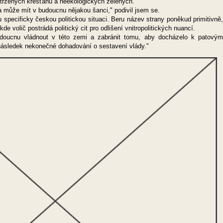
dtržených křesťanů a neekologických zelených.
a může mít v budoucnu nějakou šanci," podivil jsem se.
pu specificky českou politickou situaci. Beru název strany poněkud primitivně,
 volič postrádá politický cit pro odlišení vnitropolitických nuancí.
cnu vládnout v této zemi a zabránit tomu, aby docházelo k patovým
následek nekonečné dohadování o sestavení vlády."