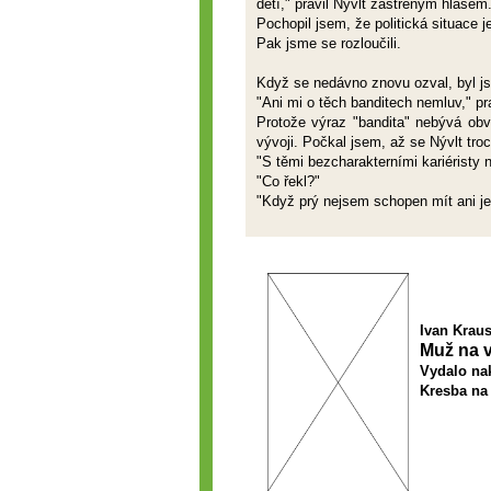
dětí," pravil Nývlt zastřeným hlasem
Pochopil jsem, že politická situace 
Pak jsme se rozloučili.
Když se nedávno znovu ozval, byl jse
"Ani mi o těch banditech nemluv," pr
Protože výraz "bandita" nebývá obv
vývoji. Počkal jsem, až se Nývlt troc
"S těmi bezcharakterními kariéristy
"Co řekl?"
"Když prý nejsem schopen mít ani jed
Ivan Krau
Muž na v
Vydalo nak
Kresba na