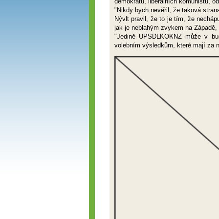
demokratů, liberálních komunistů, o
"Nikdy bych nevěřil, že taková stran
Nývlt pravil, že to je tím, že nechá
jak je neblahým zvykem na Západě, kde
"Jedině UPSDLKOKNZ může v budou
volebním výsledkům, které mají za 