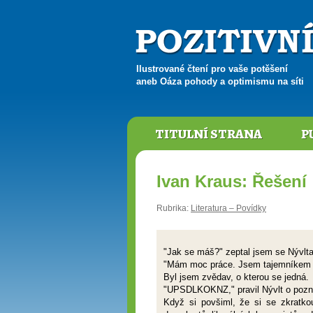
Ilustrované čtení pro vaše potěšení
aneb Oáza pohody a optimismu na síti
TITULNÍ STRANA
P
Ivan Kraus: Řešení
Rubrika:
Literatura – Povídky
"Jak se máš?" zeptal jsem se Nývlta
"Mám moc práce. Jsem tajemníkem no
Byl jsem zvědav, o kterou se jedná.
"UPSDLKOKNZ," pravil Nývlt o pozn
Když si povšiml, že si se zkratko