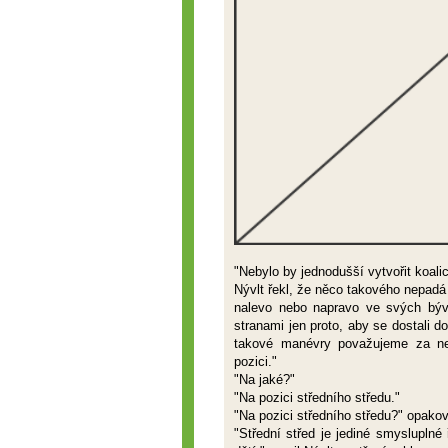
"Nebylo by jednodušší vytvořit koal
Nývlt řekl, že něco takového nepadá 
nalevo nebo napravo ve svých býval
stranami jen proto, aby se dostali d
takové manévry považujeme za ne
pozici."
"Na jaké?"
"Na pozici středního středu."
"Na pozici středního středu?" opako
"Střední střed je jediné smysluplné