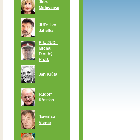
Jitka
Molavcová
JUDr. Ivo
Jahelka
Plk. JUDr.
Michal
Dlouhý,
Ph.D.
Jan Krůta
Rudolf
Křesťan
Jaroslav
Vízner